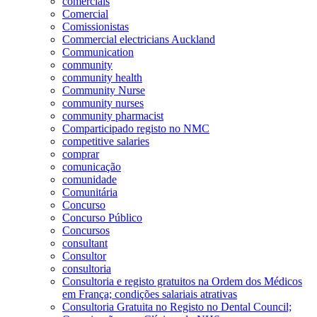
comerciais
Comercial
Comissionistas
Commercial electricians Auckland
Communication
community
community health
Community Nurse
community nurses
community pharmacist
Comparticipado registo no NMC
competitive salaries
comprar
comunicação
comunidade
Comunitária
Concurso
Concurso Público
Concursos
consultant
Consultor
consultoria
Consultoria e registo gratuitos na Ordem dos Médicos
em França; condições salariais atrativas
Consultoria Gratuita no Registo no Dental Council;