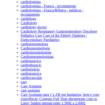
cardiologistas
cardiologistas - França - recrutamento
cardiologistas - França/Bélgica - médicos -
recrutamento
cardiólogo
Cardiology
cardiology doctor
Cardiology Respiratory Gastroenterology Oncology
Palliative Care Care of the Elderly Diabetes /
Endocrinology Paediatrics
cardiopneumologa
Cardiopneumologia
cardiopneumologista
Cardiopneumologistas
cardiotaracico
cardiothoracic
cardiotorácia
cardiotoracica
cardiovascular
care
Care Asistants
care assistant
Care Assistant para 1 LAR em Inglaterra; Sem e com
experiência; Contrato Full Time diretamente com os
Lares; Salário mensal entre 1.500£ a 2.000£