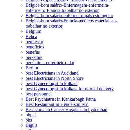
Bélgica-bom salário-Enfermagem-enfermeira-
enfermeiro-Francia-trabalhar no exterior
Bélgica-bom salário-enfermeiro-país estrangeiro
Bélgica-bom salário-Francia-médicos especialista-
trabalhar no exterior
Belgium
Bélica
bem-estar
benefícios
benefits
berkshire
berkshire - enfermeiro - lar
Berlim
best Electricians in Auckland
best Electricians in North Shore
best Gynecologist in kolkata
best Gynecologist in kolkata for normal delivery
best personnel
Best Psychiatrist In Kankarbagh Patna
Best Restaurant In Henderson NV
Best stomach Cancer Hospitals in hyderabad
bhpal
bhs
Big88