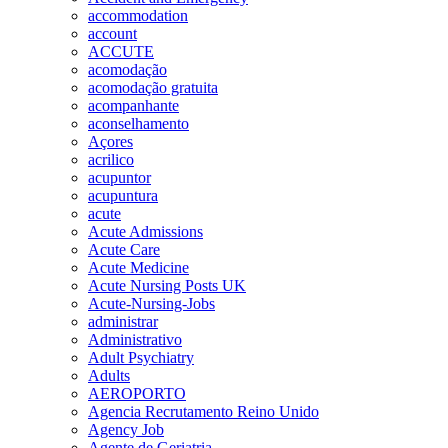
accommodation
account
ACCUTE
acomodação
acomodação gratuita
acompanhante
aconselhamento
Açores
acrilico
acupuntor
acupuntura
acute
Acute Admissions
Acute Care
Acute Medicine
Acute Nursing Posts UK
Acute-Nursing-Jobs
administrar
Administrativo
Adult Psychiatry
Adults
AEROPORTO
Agencia Recrutamento Reino Unido
Agency Job
Agente de Geriatria