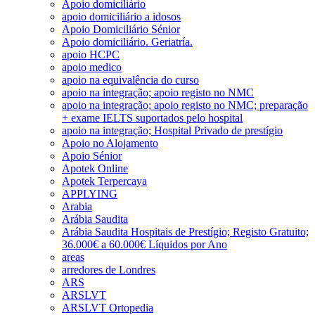
Apoio domiciliário
apoio domiciliário a idosos
Apoio Domiciliário Sénior
Apoio domiciliário. Geriatría.
apoio HCPC
apoio medico
apoio na equivalência do curso
apoio na integração; apoio registo no NMC
apoio na integração; apoio registo no NMC; preparação
+ exame IELTS suportados pelo hospital
apoio na integração; Hospital Privado de prestígio
Apoio no Alojamento
Apoio Sénior
Apotek Online
Apotek Terpercaya
APPLYING
Arabia
Arábia Saudita
Arábia Saudita Hospitais de Prestígio; Registo Gratuito;
36.000€ a 60.000€ Líquidos por Ano
areas
arredores de Londres
ARS
ARSLVT
ARSLVT Ortopedia