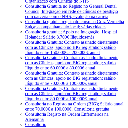
Organização com Clínicas do NHS
Consultoria Gratuita no Registo no General Dental
Council; Integração em rede de clínicas de prestígio
com parceria com o NHS; evolução na carreia
Consultoria gratuita registo do curso na Cruz Vermelha
Suíça; acompanhamento local; várias cidades
Consultoria gratuita; Apoio na Integração; Hospital
Holanda; Salário 3.700€ Ilíquidos/mês
Consultoria Gratuita; Contrato assinado diretamente
com as Clínicas; apoio no BIG registration; salário
Ilíquido entre 150.000€ a 200.000€ anual
Consultoria Gratuita; Contrato assinado diretamente
com as Clínicas; apoio no BIG registration; salário
Ilíquido entre 60.000€ a 80.000€ anual
Consultoria Gratuita; Contrato assinado diretamente
com as Clínicas; apoio no BIG registration; salário
Ilíquido entre 70.000€ a 100.000€ anual
Consultoria Gratuita; Contrato assinado diretamente
com as Clínicas; apoio no BIG registration; salário
Ilíquido entre 80.000€ a 100.000€ anual
Consultoria no Registo na Ordem (BIG); Salário anual
entre 70.000€ a 100.000€; Consultoria gratuita
Consultoria Registo na Ordem Enfermeiros na
Alemanha
Consultorio