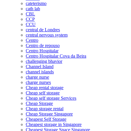
cateterismo
cath lab
CBL
CCP
CCU
central de Londres
central nervous system
Centro
Centro de repouso
Centro Hospitalar
Centro Hospitalar Cova da Beira
challenging bhavior
Channel Island
channel islands
charge nurse
charge nurses
Cheap rental storage
Cheap self storage
Cheap self storage Services
Cheap Storage
Cheap storage rental
Cheap Storage Singapore
Cheapest Self Storage
Cheapest storage in Singapore
Cheapest Storage Space Singapore