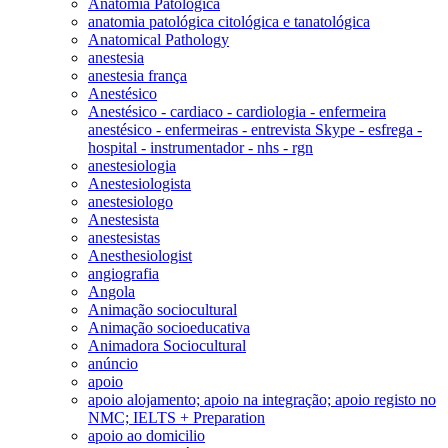
Anatomia Patológica
anatomia patológica citológica e tanatológica
Anatomical Pathology
anestesia
anestesia frança
Anestésico
Anestésico - cardiaco - cardiologia - enfermeira
anestésico - enfermeiras - entrevista Skype - esfrega -
hospital - instrumentador - nhs - rgn
anestesiologia
Anestesiologista
anestesiologo
Anestesista
anestesistas
Anesthesiologist
angiografia
Angola
Animação sociocultural
Animação socioeducativa
Animadora Sociocultural
anúncio
apoio
apoio alojamento; apoio na integração; apoio registo no
NMC; IELTS + Preparation
apoio ao domicilio