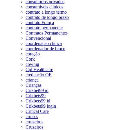
consultorios privados
consumiveis clínicos
contrato a longo termo
contrato de longo prazo
contrato França
contrato permanente
Contratos Permanentes
Convencional
coordenação clínica
coordenador de bloco
coração
Cork
cowhig
Cpl Healthcare
creditação OE
criança
Crianças
Crikbet99 id
Crikbets99
Crikbets99 id
Crikbets99 login
Critical Care
cruises
cruizeiros
Cruzeiros