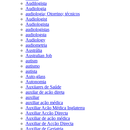
Audilogista
Audiologia
audiologia; Otorrino; técnicos
Audiologist
Audiologista
audiologistas
audiologsta
Audiology
audiometria
Austrália
Australian Job
autism
autismo
autista
Auto-glass
Autonomia
Auxiiares de Saúde
auxilar de ação direta
auxiliar
auxiliar ação médica
Auxiliar Ação Médica Inglaterra
Auxiliar Acção Directa
Auxiliar de ação médica
Auxiliar de Acção Directa
Auxiliar de Geriatria