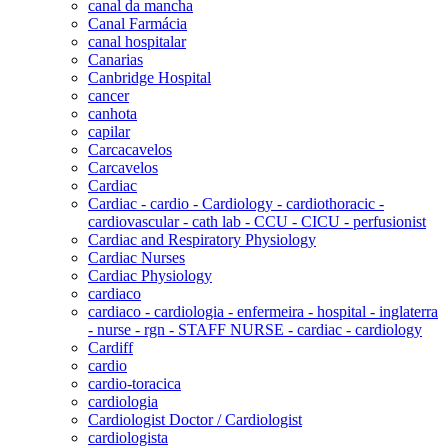
canal da mancha
Canal Farmácia
canal hospitalar
Canarias
Canbridge Hospital
cancer
canhota
capilar
Carcacavelos
Carcavelos
Cardiac
Cardiac - cardio - Cardiology - cardiothoracic -
cardiovascular - cath lab - CCU - CICU - perfusionist
Cardiac and Respiratory Physiology
Cardiac Nurses
Cardiac Physiology
cardiaco
cardiaco - cardiologia - enfermeira - hospital - inglaterra
- nurse - rgn - STAFF NURSE - cardiac - cardiology
Cardiff
cardio
cardio-toracica
cardiologia
Cardiologist Doctor / Cardiologist
cardiologista