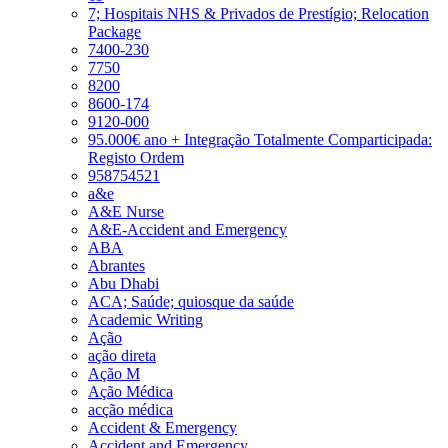
7; Hospitais NHS & Privados de Prestígio; Relocation
Package
7400-230
7750
8200
8600-174
9120-000
95.000€ ano + Integração Totalmente Comparticipada:
Registo Ordem
958754521
a&e
A&E Nurse
A&E-Accident and Emergency
ABA
Abrantes
Abu Dhabi
ACA; Saúde; quiosque da saúde
Academic Writing
Ação
ação direta
Ação M
Ação Médica
acção médica
Accident & Emergency
Accident and Emergency