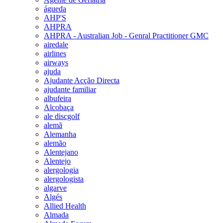
águeda
AHP'S
AHPRA
AHPRA - Australian Job - Genral Practitioner GMC
airedale
airlines
airways
ajuda
Ajudante Acção Directa
ajudante familiar
albufeira
Alcobaça
ale discgolf
alemã
Alemanha
alemão
Alentejano
Alentejo
alergologia
alergologista
algarve
Algés
Allied Health
Almada