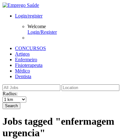
Login/register
Welcome
Login/Register
CONCURSOS
Artigos
Enfermeiro
Fisioterapeuta
Médico
Dentista
Radius:
Search
Jobs tagged "enfermagem
urgencia"