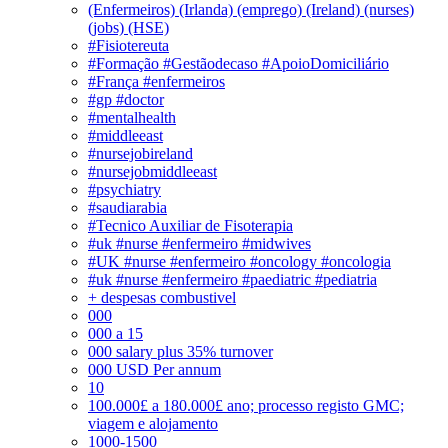
(Enfermeiros) (Irlanda) (emprego) (Ireland) (nurses)
(jobs) (HSE)
#Fisiotereuta
#Formação #Gestãodecaso #ApoioDomiciliário
#França #enfermeiros
#gp #doctor
#mentalhealth
#middleeast
#nursejobireland
#nursejobmiddleeast
#psychiatry
#saudiarabia
#Tecnico Auxiliar de Fisoterapia
#uk #nurse #enfermeiro #midwives
#UK #nurse #enfermeiro #oncology #oncologia
#uk #nurse #enfermeiro #paediatric #pediatria
+ despesas combustivel
000
000 a 15
000 salary plus 35% turnover
000 USD Per annum
10
100.000£ a 180.000£ ano; processo registo GMC;
viagem e alojamento
1000-1500