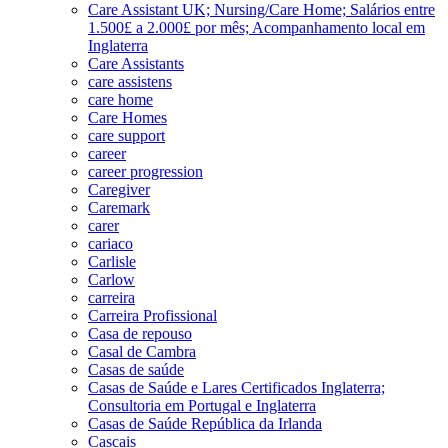
Care Assistant UK; Nursing/Care Home; Salários entre
1.500£ a 2.000£ por mês; Acompanhamento local em
Inglaterra
Care Assistants
care assistens
care home
Care Homes
care support
career
career progression
Caregiver
Caremark
carer
cariaco
Carlisle
Carlow
carreira
Carreira Profissional
Casa de repouso
Casal de Cambra
Casas de saúde
Casas de Saúde e Lares Certificados Inglaterra;
Consultoria em Portugal e Inglaterra
Casas de Saúde República da Irlanda
Cascais