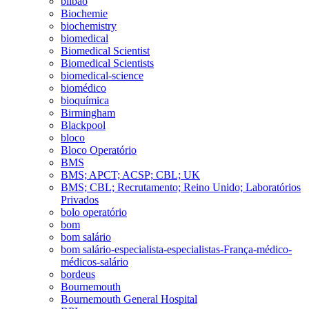
bilbao
Biochemie
biochemistry
biomedical
Biomedical Scientist
Biomedical Scientists
biomedical-science
biomédico
bioquímica
Birmingham
Blackpool
bloco
Bloco Operatório
BMS
BMS; APCT; ACSP; CBL; UK
BMS; CBL; Recrutamento; Reino Unido; Laboratórios
Privados
bolo operatório
bom
bom salário
bom salário-especialista-especialistas-França-médico-
médicos-salário
bordeus
Bournemouth
Bournemouth General Hospital