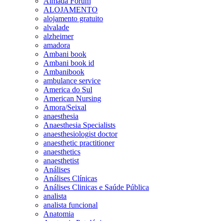
Almada Forum
ALOJAMENTO
alojamento gratuito
alvalade
alzheimer
amadora
Ambani book
Ambani book id
Ambanibook
ambulance service
America do Sul
American Nursing
Amora/Seixal
anaesthesia
Anaesthesia Specialists
anaesthesiologist doctor
anaesthetic practitioner
anaesthetics
anaesthetist
Análises
Análises Clínicas
Análises Clinicas e Saúde Pública
analista
analista funcional
Anatomia