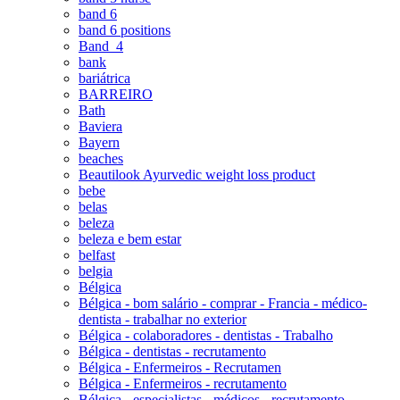
band 6
band 6 positions
Band_4
bank
bariátrica
BARREIRO
Bath
Baviera
Bayern
beaches
Beautilook Ayurvedic weight loss product
bebe
belas
beleza
beleza e bem estar
belfast
belgia
Bélgica
Bélgica - bom salário - comprar - Francia - médico-
dentista - trabalhar no exterior
Bélgica - colaboradores - dentistas - Trabalho
Bélgica - dentistas - recrutamento
Bélgica - Enfermeiros - Recrutamen
Bélgica - Enfermeiros - recrutamento
Bélgica - especialistas - médicos - recrutamento