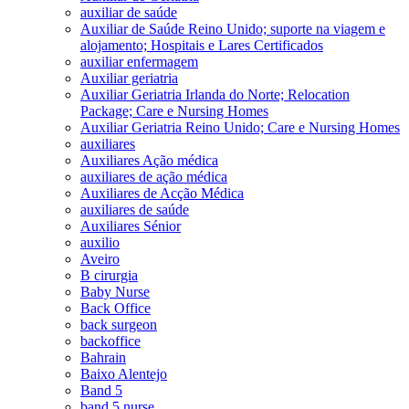
auxiliar de saúde
Auxiliar de Saúde Reino Unido; suporte na viagem e
alojamento; Hospitais e Lares Certificados
auxiliar enfermagem
Auxiliar geriatria
Auxiliar Geriatria Irlanda do Norte; Relocation
Package; Care e Nursing Homes
Auxiliar Geriatria Reino Unido; Care e Nursing Homes
auxiliares
Auxiliares Ação médica
auxiliares de ação médica
Auxiliares de Acção Médica
auxiliares de saúde
Auxiliares Sénior
auxilio
Aveiro
B cirurgia
Baby Nurse
Back Office
back surgeon
backoffice
Bahrain
Baixo Alentejo
Band 5
band 5 nurse