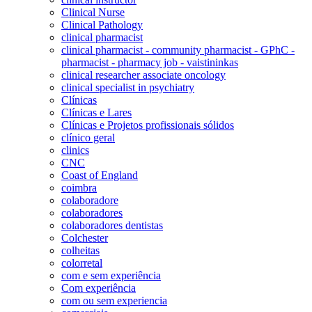
Clinical Nurse
Clinical Pathology
clinical pharmacist
clinical pharmacist - community pharmacist - GPhC -
pharmacist - pharmacy job - vaistininkas
clinical researcher associate oncology
clinical specialist in psychiatry
Clínicas
Clínicas e Lares
Clínicas e Projetos profissionais sólidos
clínico geral
clinics
CNC
Coast of England
coimbra
colaboradore
colaboradores
colaboradores dentistas
Colchester
colheitas
colorretal
com e sem experiência
Com experiência
com ou sem experiencia