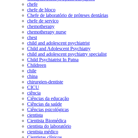
chefe
chefe de bloco
Chefe de laboratório de próteses dentárias
chefe de serviço
chemotherapy
chemotherapy nurse
chest
child and adolescent psychiatrist
Child and Adolescent Psychiatry
child and adolescent psychiatry specialist
Child Psychiatrist In Patna
Childreen
chile
china
chirurgien-dentiste
CICU
ciência
Ciências da educação
Ciências da saúde
Ciências psicológicas
cientista
Cientista Biomédica
cientista do laboratório
cientista médico
Cientistas clínicos