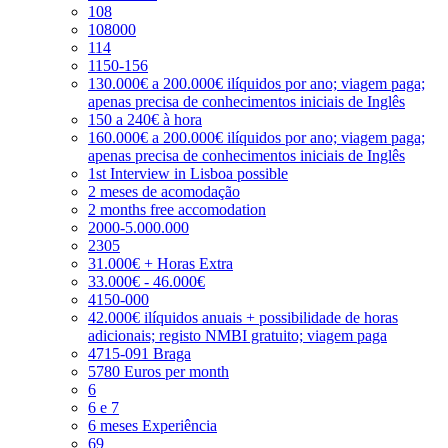
108
108000
114
1150-156
130.000€ a 200.000€ ilíquidos por ano; viagem paga;
apenas precisa de conhecimentos iniciais de Inglês
150 a 240€ à hora
160.000€ a 200.000€ ilíquidos por ano; viagem paga;
apenas precisa de conhecimentos iniciais de Inglês
1st Interview in Lisboa possible
2 meses de acomodação
2 months free accomodation
2000-5.000.000
2305
31.000€ + Horas Extra
33.000€ - 46.000€
4150-000
42.000€ ilíquidos anuais + possibilidade de horas
adicionais; registo NMBI gratuito; viagem paga
4715-091 Braga
5780 Euros per month
6
6 e 7
6 meses Experiência
69