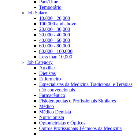
Part-Time
Temporário
Job Salary
10,000 - 20,000
100,000 and above
20,000 - 30,000
30,000 - 40,000
40,000 - 60,000
60,000 - 80,000
80,000 - 100,000
Less than 10,000
Job Category
Auxiliar
Dietistas
Enfermeiro
Especialistas da Medicina Tradicional e Terapias
não convencionais
Farmacêutico
Fisioterapeutas e Profissionais Similares
Médico
Médico Dentista
Nutricionista
Optometristas e Ópticos
Outros Profissionais Técnicos da Medicina