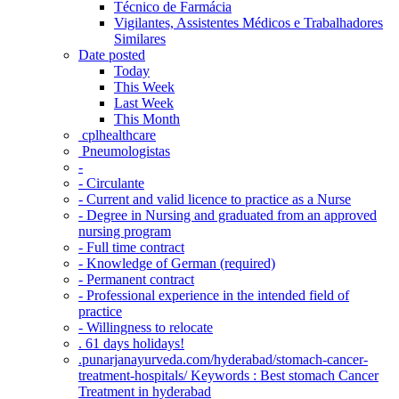
Técnico de Farmácia
Vigilantes, Assistentes Médicos e Trabalhadores
Similares
Date posted
Today
This Week
Last Week
This Month
‎ cplhealthcare‬
Pneumologistas
-
- Circulante
- Current and valid licence to practice as a Nurse
- Degree in Nursing and graduated from an approved
nursing program
- Full time contract
- Knowledge of German (required)
- Permanent contract
- Professional experience in the intended field of
practice
- Willingness to relocate
. 61 days holidays!
.punarjanayurveda.com/hyderabad/stomach-cancer-
treatment-hospitals/ Keywords : Best stomach Cancer
Treatment in hyderabad