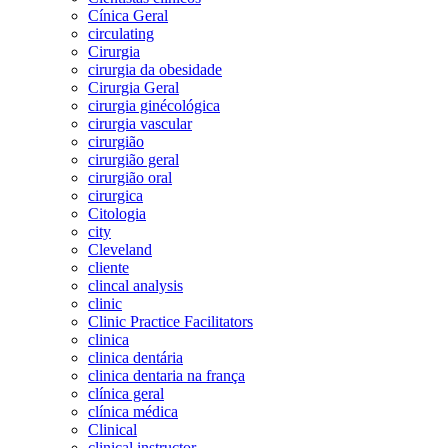
Cínica Geral
circulating
Cirurgia
cirurgia da obesidade
Cirurgia Geral
cirurgia ginécológica
cirurgia vascular
cirurgião
cirurgião geral
cirurgião oral
cirurgica
Citologia
city
Cleveland
cliente
clincal analysis
clinic
Clinic Practice Facilitators
clinica
clinica dentária
clinica dentaria na frança
clínica geral
clínica médica
Clinical
clinical instructor