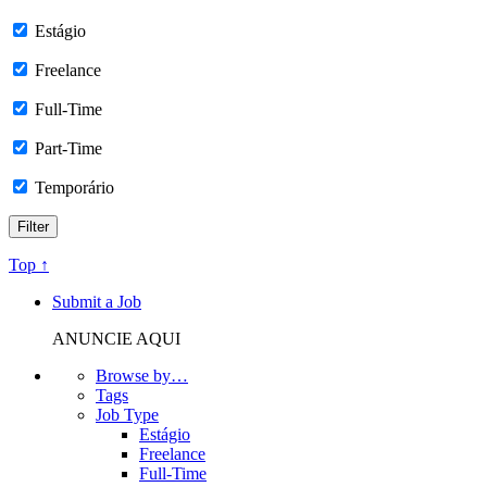
Estágio
Freelance
Full-Time
Part-Time
Temporário
Top ↑
Submit a Job
ANUNCIE AQUI
Browse by…
Tags
Job Type
Estágio
Freelance
Full-Time