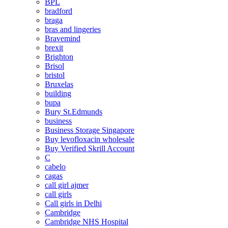
BPL
bradford
braga
bras and lingeries
Bravemind
brexit
Brighton
Brisol
bristol
Bruxelas
building
bupa
Bury St.Edmunds
business
Business Storage Singapore
Buy levofloxacin wholesale
Buy Verified Skrill Account
C
cabelo
cagas
call girl ajmer
call girls
Call girls in Delhi
Cambridge
Cambridge NHS Hospital