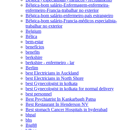
Bélgica-bom salário-Enfermagem-enfermeira-
enfermeiro-Francia-trabalhar no exterior
Bélgica-bom salário-enfermeiro-país estrangeiro
Bélgica-bom salário-Francia-médicos especialista-
trabalhar no exterior
Belgium
Bélica
bem-estar
benefícios
benefits
berkshire
berkshire - enfermeiro - lar
Berlim
best Electricians in Auckland
best Electricians in North Shore
best Gynecologist in kolkata
best Gynecologist in kolkata for normal delivery
best personnel
Best Psychiatrist In Kankarbagh Patna
Best Restaurant In Henderson NV
Best stomach Cancer Hospitals in hyderabad
bhpal
bhs
Big88