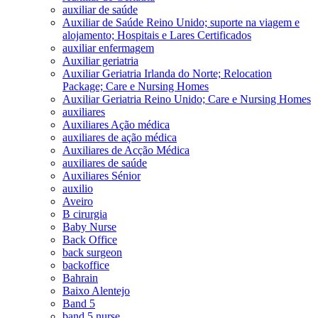
auxiliar de saúde
Auxiliar de Saúde Reino Unido; suporte na viagem e
alojamento; Hospitais e Lares Certificados
auxiliar enfermagem
Auxiliar geriatria
Auxiliar Geriatria Irlanda do Norte; Relocation
Package; Care e Nursing Homes
Auxiliar Geriatria Reino Unido; Care e Nursing Homes
auxiliares
Auxiliares Ação médica
auxiliares de ação médica
Auxiliares de Acção Médica
auxiliares de saúde
Auxiliares Sénior
auxilio
Aveiro
B cirurgia
Baby Nurse
Back Office
back surgeon
backoffice
Bahrain
Baixo Alentejo
Band 5
band 5 nurse