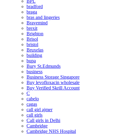
BPL
bradford
braga
bras and lingeries
Bravemind
brexit
Brighton
Brisol
bristol
Bruxelas
building
bupa
Bury St.Edmunds
business
Business Storage Singapore
Buy levofloxacin wholesale
Buy Verified Skrill Account
C
cabelo
cagas
call girl ajmer
call girls
Call girls in Delhi
Cambridge
Cambridge NHS Hospital