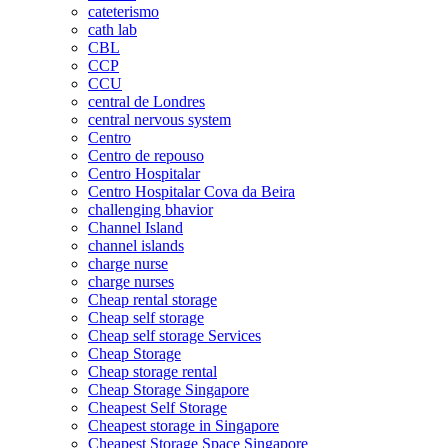
cateterismo
cath lab
CBL
CCP
CCU
central de Londres
central nervous system
Centro
Centro de repouso
Centro Hospitalar
Centro Hospitalar Cova da Beira
challenging bhavior
Channel Island
channel islands
charge nurse
charge nurses
Cheap rental storage
Cheap self storage
Cheap self storage Services
Cheap Storage
Cheap storage rental
Cheap Storage Singapore
Cheapest Self Storage
Cheapest storage in Singapore
Cheapest Storage Space Singapore