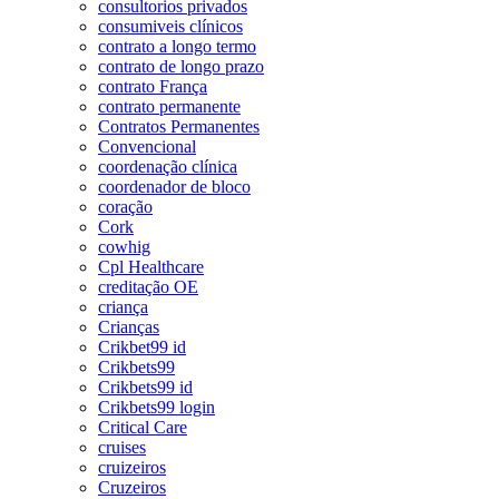
consultorios privados
consumiveis clínicos
contrato a longo termo
contrato de longo prazo
contrato França
contrato permanente
Contratos Permanentes
Convencional
coordenação clínica
coordenador de bloco
coração
Cork
cowhig
Cpl Healthcare
creditação OE
criança
Crianças
Crikbet99 id
Crikbets99
Crikbets99 id
Crikbets99 login
Critical Care
cruises
cruizeiros
Cruzeiros