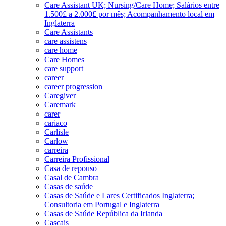
Care Assistant UK; Nursing/Care Home; Salários entre
1.500£ a 2.000£ por mês; Acompanhamento local em
Inglaterra
Care Assistants
care assistens
care home
Care Homes
care support
career
career progression
Caregiver
Caremark
carer
cariaco
Carlisle
Carlow
carreira
Carreira Profissional
Casa de repouso
Casal de Cambra
Casas de saúde
Casas de Saúde e Lares Certificados Inglaterra;
Consultoria em Portugal e Inglaterra
Casas de Saúde República da Irlanda
Cascais