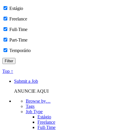
Estágio
Freelance
Full-Time
Part-Time
Temporário
Top ↑
Submit a Job
ANUNCIE AQUI
Browse by…
Tags
Job Type
Estágio
Freelance
Full-Time