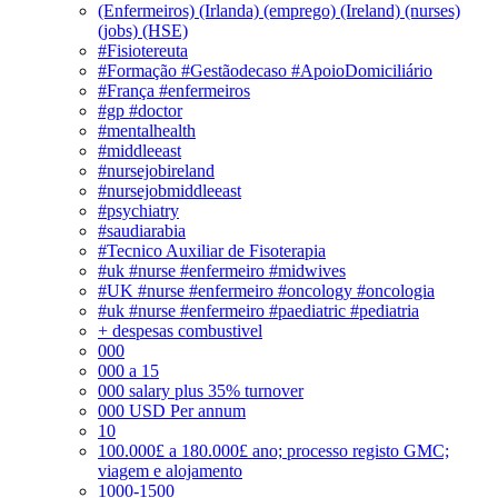
(Enfermeiros) (Irlanda) (emprego) (Ireland) (nurses)
(jobs) (HSE)
#Fisiotereuta
#Formação #Gestãodecaso #ApoioDomiciliário
#França #enfermeiros
#gp #doctor
#mentalhealth
#middleeast
#nursejobireland
#nursejobmiddleeast
#psychiatry
#saudiarabia
#Tecnico Auxiliar de Fisoterapia
#uk #nurse #enfermeiro #midwives
#UK #nurse #enfermeiro #oncology #oncologia
#uk #nurse #enfermeiro #paediatric #pediatria
+ despesas combustivel
000
000 a 15
000 salary plus 35% turnover
000 USD Per annum
10
100.000£ a 180.000£ ano; processo registo GMC;
viagem e alojamento
1000-1500