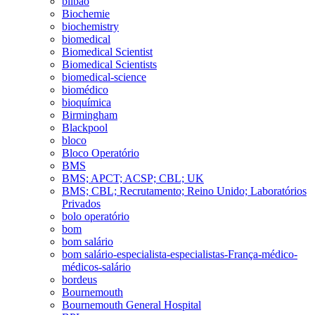
bilbao
Biochemie
biochemistry
biomedical
Biomedical Scientist
Biomedical Scientists
biomedical-science
biomédico
bioquímica
Birmingham
Blackpool
bloco
Bloco Operatório
BMS
BMS; APCT; ACSP; CBL; UK
BMS; CBL; Recrutamento; Reino Unido; Laboratórios
Privados
bolo operatório
bom
bom salário
bom salário-especialista-especialistas-França-médico-
médicos-salário
bordeus
Bournemouth
Bournemouth General Hospital