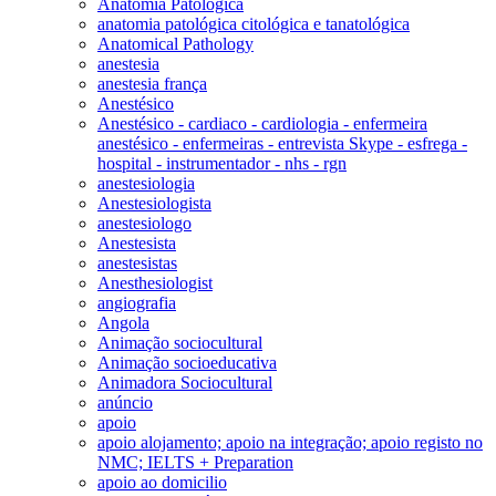
Anatomia Patológica
anatomia patológica citológica e tanatológica
Anatomical Pathology
anestesia
anestesia frança
Anestésico
Anestésico - cardiaco - cardiologia - enfermeira
anestésico - enfermeiras - entrevista Skype - esfrega -
hospital - instrumentador - nhs - rgn
anestesiologia
Anestesiologista
anestesiologo
Anestesista
anestesistas
Anesthesiologist
angiografia
Angola
Animação sociocultural
Animação socioeducativa
Animadora Sociocultural
anúncio
apoio
apoio alojamento; apoio na integração; apoio registo no
NMC; IELTS + Preparation
apoio ao domicilio