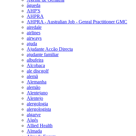
águeda
AHP'S
AHPRA
AHPRA - Australian Job - Genral Practitioner GMC
airedale
airlines
airways
ajuda
Ajudante Acção Directa
ajudante familiar
albufeira
Alcobaça
ale discgolf
alemã
Alemanha
alemão
Alentejano
Alentejo
alergologia
alergologista
algarve
Algés
Allied Health
Almada