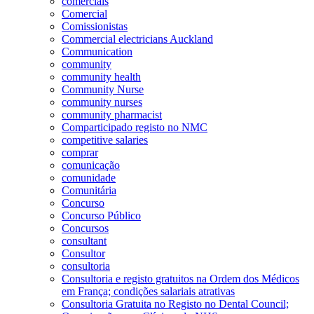
comerciais
Comercial
Comissionistas
Commercial electricians Auckland
Communication
community
community health
Community Nurse
community nurses
community pharmacist
Comparticipado registo no NMC
competitive salaries
comprar
comunicação
comunidade
Comunitária
Concurso
Concurso Público
Concursos
consultant
Consultor
consultoria
Consultoria e registo gratuitos na Ordem dos Médicos
em França; condições salariais atrativas
Consultoria Gratuita no Registo no Dental Council;