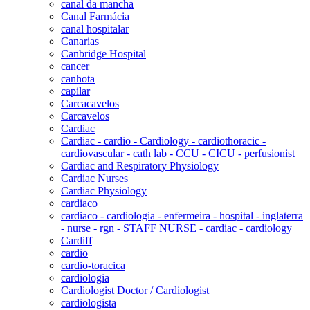
canal da mancha
Canal Farmácia
canal hospitalar
Canarias
Canbridge Hospital
cancer
canhota
capilar
Carcacavelos
Carcavelos
Cardiac
Cardiac - cardio - Cardiology - cardiothoracic -
cardiovascular - cath lab - CCU - CICU - perfusionist
Cardiac and Respiratory Physiology
Cardiac Nurses
Cardiac Physiology
cardiaco
cardiaco - cardiologia - enfermeira - hospital - inglaterra
- nurse - rgn - STAFF NURSE - cardiac - cardiology
Cardiff
cardio
cardio-toracica
cardiologia
Cardiologist Doctor / Cardiologist
cardiologista