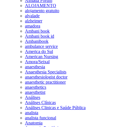
Almada Forum
ALOJAMENTO
alojamento gratuito
alvalade
alzheimer
amadora
Ambani book
Ambani book id
Ambanibook
ambulance service
America do Sul
American Nursing
Amora/Seixal
anaesthesia
Anaesthesia Specialists
anaesthesiologist doctor
anaesthetic practitioner
anaesthetics
anaesthetist
Análises
Análises Clínicas
Análises Clinicas e Saúde Pública
analista
analista funcional
Anatomia