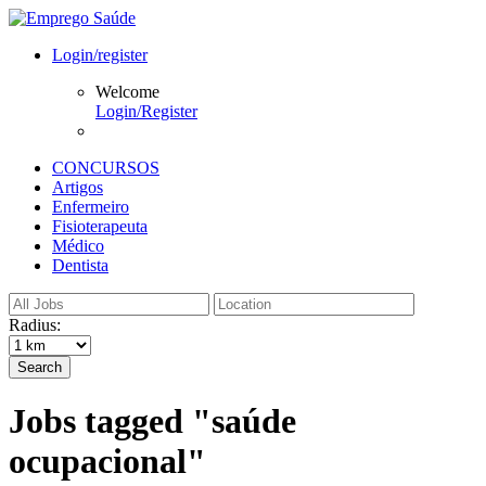
Login/register
Welcome
Login/Register
CONCURSOS
Artigos
Enfermeiro
Fisioterapeuta
Médico
Dentista
Radius:
Search
Jobs tagged "saúde
ocupacional"