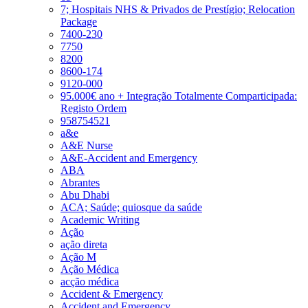
7; Hospitais NHS & Privados de Prestígio; Relocation
Package
7400-230
7750
8200
8600-174
9120-000
95.000€ ano + Integração Totalmente Comparticipada:
Registo Ordem
958754521
a&e
A&E Nurse
A&E-Accident and Emergency
ABA
Abrantes
Abu Dhabi
ACA; Saúde; quiosque da saúde
Academic Writing
Ação
ação direta
Ação M
Ação Médica
acção médica
Accident & Emergency
Accident and Emergency