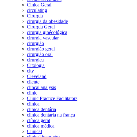
Cínica Geral
circulating
Cirurgia
cirurgia da obesidade
Cirurgia Geral
cirurgia ginécológica
cirurgia vascular
cirurgião
cirurgião geral
cirurgião oral
cirurgica
Citologia
city
Cleveland
cliente
clincal analysis
clinic
Clinic Practice Facilitators
clinica
clinica dentária
clinica dentaria na frança
clínica geral
clínica médica
Clinical
clinical instructor