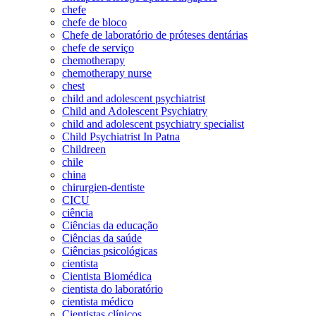
chefe
chefe de bloco
Chefe de laboratório de próteses dentárias
chefe de serviço
chemotherapy
chemotherapy nurse
chest
child and adolescent psychiatrist
Child and Adolescent Psychiatry
child and adolescent psychiatry specialist
Child Psychiatrist In Patna
Childreen
chile
china
chirurgien-dentiste
CICU
ciência
Ciências da educação
Ciências da saúde
Ciências psicológicas
cientista
Cientista Biomédica
cientista do laboratório
cientista médico
Cientistas clínicos