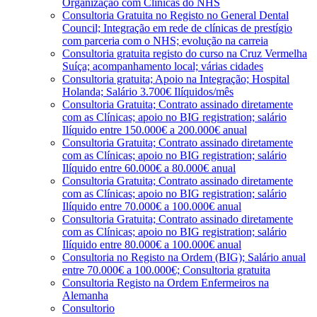
Organização com Clínicas do NHS
Consultoria Gratuita no Registo no General Dental
Council; Integração em rede de clínicas de prestígio
com parceria com o NHS; evolução na carreia
Consultoria gratuita registo do curso na Cruz Vermelha
Suíça; acompanhamento local; várias cidades
Consultoria gratuita; Apoio na Integração; Hospital
Holanda; Salário 3.700€ Ilíquidos/mês
Consultoria Gratuita; Contrato assinado diretamente
com as Clínicas; apoio no BIG registration; salário
Ilíquido entre 150.000€ a 200.000€ anual
Consultoria Gratuita; Contrato assinado diretamente
com as Clínicas; apoio no BIG registration; salário
Ilíquido entre 60.000€ a 80.000€ anual
Consultoria Gratuita; Contrato assinado diretamente
com as Clínicas; apoio no BIG registration; salário
Ilíquido entre 70.000€ a 100.000€ anual
Consultoria Gratuita; Contrato assinado diretamente
com as Clínicas; apoio no BIG registration; salário
Ilíquido entre 80.000€ a 100.000€ anual
Consultoria no Registo na Ordem (BIG); Salário anual
entre 70.000€ a 100.000€; Consultoria gratuita
Consultoria Registo na Ordem Enfermeiros na
Alemanha
Consultorio