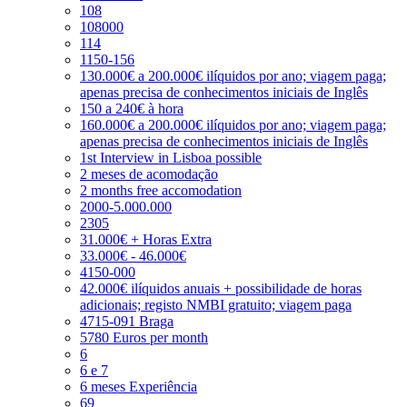
108
108000
114
1150-156
130.000€ a 200.000€ ilíquidos por ano; viagem paga;
apenas precisa de conhecimentos iniciais de Inglês
150 a 240€ à hora
160.000€ a 200.000€ ilíquidos por ano; viagem paga;
apenas precisa de conhecimentos iniciais de Inglês
1st Interview in Lisboa possible
2 meses de acomodação
2 months free accomodation
2000-5.000.000
2305
31.000€ + Horas Extra
33.000€ - 46.000€
4150-000
42.000€ ilíquidos anuais + possibilidade de horas
adicionais; registo NMBI gratuito; viagem paga
4715-091 Braga
5780 Euros per month
6
6 e 7
6 meses Experiência
69