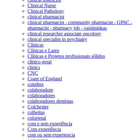
Clinical Nurse
Clinical Pathology
clinical pharmacist
clinical pharmacist - community pharmacist - GPhC -
pharmacist - pharmacy job - vaistininkas
clinical researcher associate oncology
clinical specialist in psychiatry
Clínicas
Clínicas e Lares
Clínicas e Projetos profissionais sólidos
clínico geral
clinics
CNC
Coast of England
coimbra
colaboradore
colaboradores
colaboradores dentistas
Colchester
colheitas
colorretal
com e sem experiência
Com experiência
com ou sem experiencia