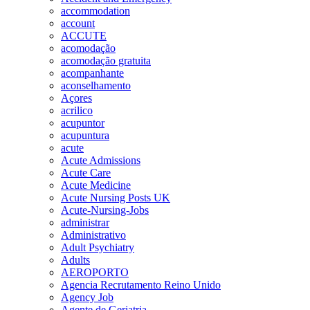
accommodation
account
ACCUTE
acomodação
acomodação gratuita
acompanhante
aconselhamento
Açores
acrilico
acupuntor
acupuntura
acute
Acute Admissions
Acute Care
Acute Medicine
Acute Nursing Posts UK
Acute-Nursing-Jobs
administrar
Administrativo
Adult Psychiatry
Adults
AEROPORTO
Agencia Recrutamento Reino Unido
Agency Job
Agente de Geriatria