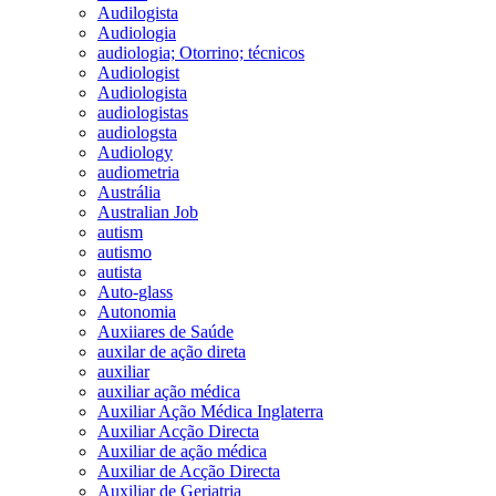
Audilogista
Audiologia
audiologia; Otorrino; técnicos
Audiologist
Audiologista
audiologistas
audiologsta
Audiology
audiometria
Austrália
Australian Job
autism
autismo
autista
Auto-glass
Autonomia
Auxiiares de Saúde
auxilar de ação direta
auxiliar
auxiliar ação médica
Auxiliar Ação Médica Inglaterra
Auxiliar Acção Directa
Auxiliar de ação médica
Auxiliar de Acção Directa
Auxiliar de Geriatria