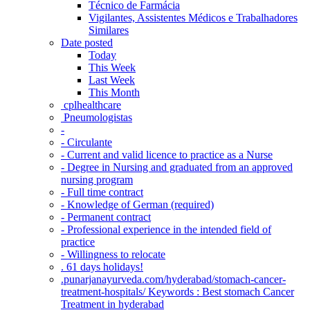
Técnico de Farmácia
Vigilantes, Assistentes Médicos e Trabalhadores
Similares
Date posted
Today
This Week
Last Week
This Month
‎ cplhealthcare‬
Pneumologistas
-
- Circulante
- Current and valid licence to practice as a Nurse
- Degree in Nursing and graduated from an approved
nursing program
- Full time contract
- Knowledge of German (required)
- Permanent contract
- Professional experience in the intended field of
practice
- Willingness to relocate
. 61 days holidays!
.punarjanayurveda.com/hyderabad/stomach-cancer-
treatment-hospitals/ Keywords : Best stomach Cancer
Treatment in hyderabad