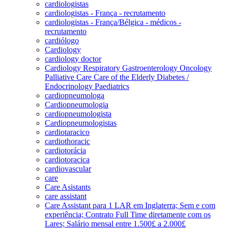
cardiologistas
cardiologistas - França - recrutamento
cardiologistas - França/Bélgica - médicos -
recrutamento
cardiólogo
Cardiology
cardiology doctor
Cardiology Respiratory Gastroenterology Oncology
Palliative Care Care of the Elderly Diabetes /
Endocrinology Paediatrics
cardiopneumologa
Cardiopneumologia
cardiopneumologista
Cardiopneumologistas
cardiotaracico
cardiothoracic
cardiotorácia
cardiotoracica
cardiovascular
care
Care Asistants
care assistant
Care Assistant para 1 LAR em Inglaterra; Sem e com
experiência; Contrato Full Time diretamente com os
Lares; Salário mensal entre 1.500£ a 2.000£