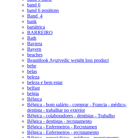
band 6
band 6 positions
Band_4
bank
bariátrica
BARREIRO
Bath
Baviera
Bayern
beaches
Beautilook Ayurvedic weight loss product
bebe
belas
beleza
beleza e bem estar
belfast
belgia
Bélgica
Bélgica - bom salário - comprar - Francia - médico-
dentista - trabalhar no exterior
Bélgica - colaboradores - dentistas - Trabalho
Bélgica - dentistas - recrutamento
Bélgica - Enfermeiros - Recrutamen
Bélgica - Enfermeiros - recrutamento
Bélgica - especialistas - médicos - recrutamento