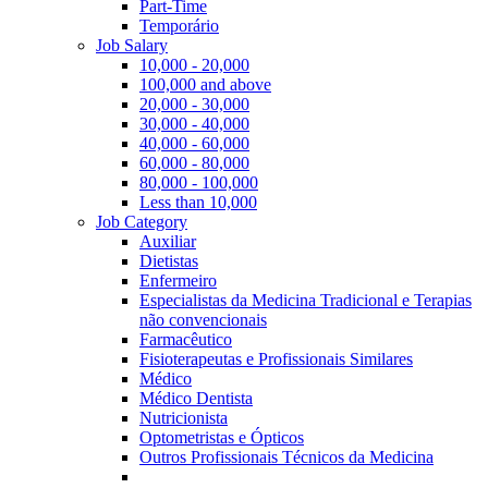
Part-Time
Temporário
Job Salary
10,000 - 20,000
100,000 and above
20,000 - 30,000
30,000 - 40,000
40,000 - 60,000
60,000 - 80,000
80,000 - 100,000
Less than 10,000
Job Category
Auxiliar
Dietistas
Enfermeiro
Especialistas da Medicina Tradicional e Terapias
não convencionais
Farmacêutico
Fisioterapeutas e Profissionais Similares
Médico
Médico Dentista
Nutricionista
Optometristas e Ópticos
Outros Profissionais Técnicos da Medicina