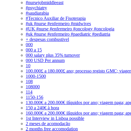
#nursejobmiddleeast
#psychiatry
#saudiarabia
#Tecnico Auxiliar de Fisoterapia
#uk #nurse #enfermeiro #midwives
#UK #nurse #enfermeiro #oncology #oncologia
#uk #nurse #enfermeiro #paediatric #pediatria
+ despesas combustivel
000
000 a 15
000 salary plus 35% turnover
000 USD Per annum
10
100.000£ a 180.000£ ano; processo registo GMC; viage
1000-1500
108
108000
114
1150-156
130.000€ a 200.000€ ilíquidos por ano; viagem paga; ape
150 a 240€ à hora
160.000€ a 200.000€ ilíquidos por ano; viagem paga; ape
1st Interview in Lisboa possible
2 meses de acomodação
2 months free accomodation