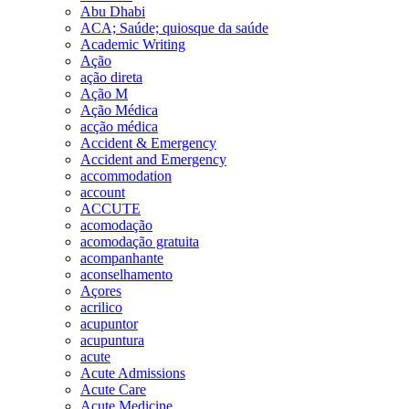
Abu Dhabi
ACA; Saúde; quiosque da saúde
Academic Writing
Ação
ação direta
Ação M
Ação Médica
acção médica
Accident & Emergency
Accident and Emergency
accommodation
account
ACCUTE
acomodação
acomodação gratuita
acompanhante
aconselhamento
Açores
acrilico
acupuntor
acupuntura
acute
Acute Admissions
Acute Care
Acute Medicine