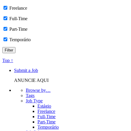
Freelance
Full-Time
Part-Time
Temporário
Top ↑
Submit a Job
ANUNCIE AQUI
Browse by…
Tags
Job Type
Estágio
Freelance
Full-Time
Part-Time
Temporário