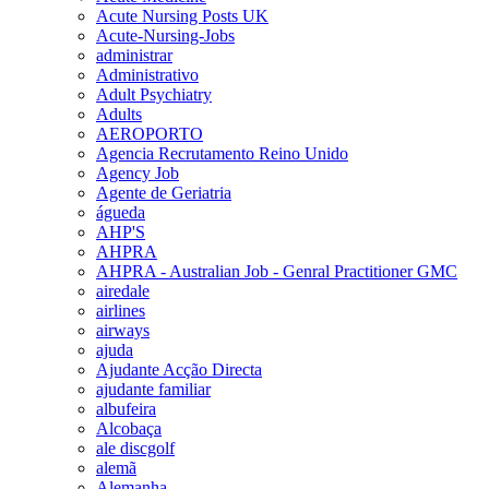
Acute Nursing Posts UK
Acute-Nursing-Jobs
administrar
Administrativo
Adult Psychiatry
Adults
AEROPORTO
Agencia Recrutamento Reino Unido
Agency Job
Agente de Geriatria
águeda
AHP'S
AHPRA
AHPRA - Australian Job - Genral Practitioner GMC
airedale
airlines
airways
ajuda
Ajudante Acção Directa
ajudante familiar
albufeira
Alcobaça
ale discgolf
alemã
Alemanha