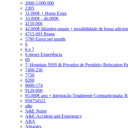
2000-5.000.000
2305
31.000€ + Horas Extra
33.000€ - 46.000€
4150-000
42.000€ ilíquidos anuais + possibilidade de horas adicio
4715-091 Braga
5780 Euros per month
6
6 e 7
6 meses Experiência
69
7; Hospitais NHS & Privados de Prestígio; Relocation P
7400-230
7750
8200
8600-174
9120-000
95.000€ ano + Integração Totalmente Comparticipada: 
958754521
a&e
A&E Nurse
A&E-Accident and Emergency
ABA
Abrantes