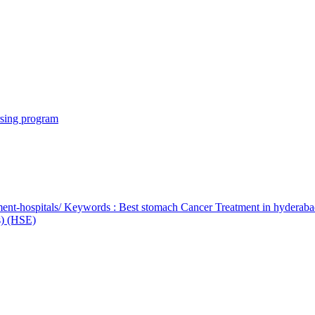
rsing program
ent-hospitals/ Keywords : Best stomach Cancer Treatment in hyderab
bs) (HSE)