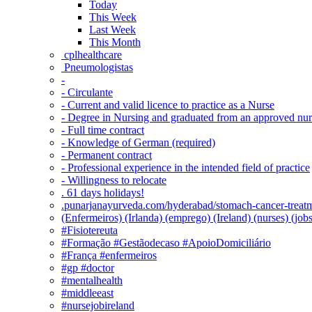
Today
This Week
Last Week
This Month
‎ cplhealthcare‬
Pneumologistas
-
- Circulante
- Current and valid licence to practice as a Nurse
- Degree in Nursing and graduated from an approved nu
- Full time contract
- Knowledge of German (required)
- Permanent contract
- Professional experience in the intended field of practice
- Willingness to relocate
. 61 days holidays!
.punarjanayurveda.com/hyderabad/stomach-cancer-treatm
(Enfermeiros) (Irlanda) (emprego) (Ireland) (nurses) (jo
#Fisiotereuta
#Formação #Gestãodecaso #ApoioDomiciliário
#França #enfermeiros
#gp #doctor
#mentalhealth
#middleeast
#nursejobireland