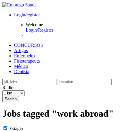
Login/register
Welcome
Login/Register
CONCURSOS
Artigos
Enfermeiro
Fisioterapeuta
Médico
Dentista
Radius:
Search
Jobs tagged "work abroad"
Estágio