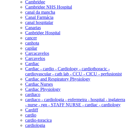
Cambridge
Cambridge NHS Hospital
canal da mancha
Canal Farmácia
canal hospitalar
Canarias
Canbridge Hospital
cancer
canhota
capilar
Carcacavelos
Carcavelos
Cardiac
Cardiac - cardio - Cardiology - cardiothoracic -
cardiovascular - cath lab - CCU - CICU - perfusionist
Cardiac and Respiratory Physiology
Cardiac Nurses
Cardiac Physiology
cardiaco
cardiaco - cardiologia - enfermeira - hospital - inglaterra
- nurse - rgn - STAFF NURSE - cardiac - cardiology
Cardiff
cardio
cardio-toracica
cardiologia