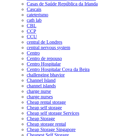
Casas de Saúde República da Irlanda
Cascais
cateterismo
cath lab
CBL
CCP
CCU
central de Londres
central nervous system
Centro
Centro de repouso
Centro Hospitalar
Centro Hospitalar Cova da Beira
challenging bhavior
Channel Island
channel islands
charge nurse
charge nurses
Cheap rental storage
Cheap self storage
Cheap self storage Services
Cheap Storage
Cheap storage rental
Cheap Storage Singapore
Cheapest Self Storage