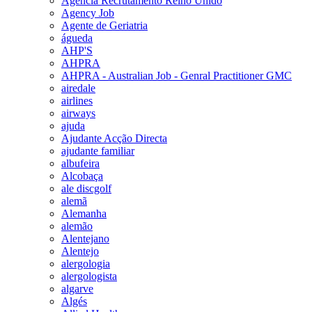
Agencia Recrutamento Reino Unido
Agency Job
Agente de Geriatria
águeda
AHP'S
AHPRA
AHPRA - Australian Job - Genral Practitioner GMC
airedale
airlines
airways
ajuda
Ajudante Acção Directa
ajudante familiar
albufeira
Alcobaça
ale discgolf
alemã
Alemanha
alemão
Alentejano
Alentejo
alergologia
alergologista
algarve
Algés