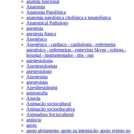
analista funcional
Anatomia
Anatomia Patológica
anatomia patológica citológica e tanatológica
Anatomical Pathology
anestesia
anestesia frança
Anestésico
Anestésico - cardiaco - cardiologia - enfermeira
anestésico - enfermeiras - entrevista Skype - esfrega -
hospital - instrumentador - nhs - rgn
anestesiologia
Anestesiologista
anestesiologo
Anestesista
anestesistas
Anesthesiologist
angiografia
Angola
Animação sociocultural
Animação socioeducativa
Animadora Sociocultural
anúncio
apoio
apoio alojamento; apoio na integração; apoio registo no