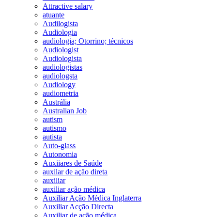
Attractive salary
atuante
Audilogista
Audiologia
audiologia; Otorrino; técnicos
Audiologist
Audiologista
audiologistas
audiologsta
Audiology
audiometria
Austrália
Australian Job
autism
autismo
autista
Auto-glass
Autonomia
Auxiiares de Saúde
auxilar de ação direta
auxiliar
auxiliar ação médica
Auxiliar Ação Médica Inglaterra
Auxiliar Acção Directa
Auxiliar de ação médica