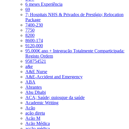
6 meses Experiência
69
7; Hospitais NHS & Privados de Prestígio; Relocation
Package
7400-230
7750
8200
8600-174
9120-000
95.000€ ano + Integração Totalmente Comparticipada:
Registo Ordem
958754521
a&e
A&E Nurse
A&E-Accident and Emergency
ABA
Abrantes
Abu Dhabi
ACA; Saúde; quiosque da saúde
Academic Writing
Ação
ação direta
Ação M
Ação Médica
acção médica