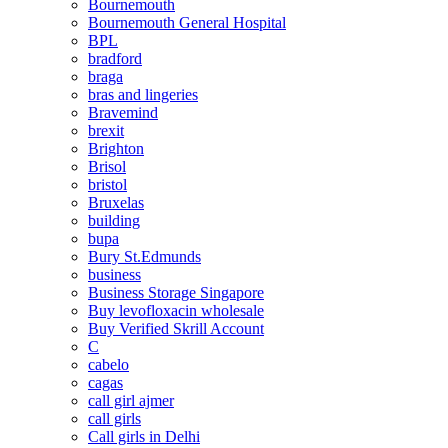
Bournemouth
Bournemouth General Hospital
BPL
bradford
braga
bras and lingeries
Bravemind
brexit
Brighton
Brisol
bristol
Bruxelas
building
bupa
Bury St.Edmunds
business
Business Storage Singapore
Buy levofloxacin wholesale
Buy Verified Skrill Account
C
cabelo
cagas
call girl ajmer
call girls
Call girls in Delhi