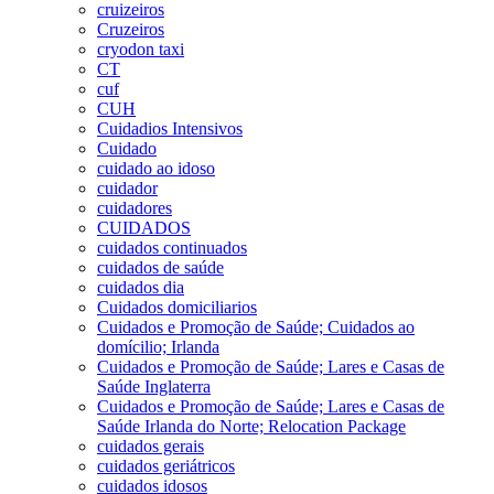
cruizeiros
Cruzeiros
cryodon taxi
CT
cuf
CUH
Cuidadios Intensivos
Cuidado
cuidado ao idoso
cuidador
cuidadores
CUIDADOS
cuidados continuados
cuidados de saúde
cuidados dia
Cuidados domiciliarios
Cuidados e Promoção de Saúde; Cuidados ao
domícilio; Irlanda
Cuidados e Promoção de Saúde; Lares e Casas de
Saúde Inglaterra
Cuidados e Promoção de Saúde; Lares e Casas de
Saúde Irlanda do Norte; Relocation Package
cuidados gerais
cuidados geriátricos
cuidados idosos