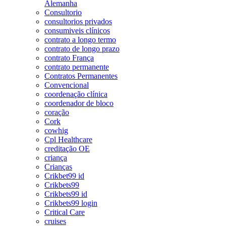
Alemanha
Consultorio
consultorios privados
consumiveis clínicos
contrato a longo termo
contrato de longo prazo
contrato França
contrato permanente
Contratos Permanentes
Convencional
coordenação clínica
coordenador de bloco
coração
Cork
cowhig
Cpl Healthcare
creditação OE
criança
Crianças
Crikbet99 id
Crikbets99
Crikbets99 id
Crikbets99 login
Critical Care
cruises