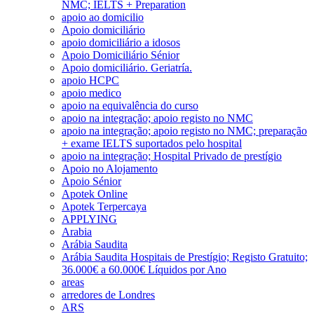
NMC; IELTS + Preparation
apoio ao domicilio
Apoio domiciliário
apoio domiciliário a idosos
Apoio Domiciliário Sénior
Apoio domiciliário. Geriatría.
apoio HCPC
apoio medico
apoio na equivalência do curso
apoio na integração; apoio registo no NMC
apoio na integração; apoio registo no NMC; preparação
+ exame IELTS suportados pelo hospital
apoio na integração; Hospital Privado de prestígio
Apoio no Alojamento
Apoio Sénior
Apotek Online
Apotek Terpercaya
APPLYING
Arabia
Arábia Saudita
Arábia Saudita Hospitais de Prestígio; Registo Gratuito;
36.000€ a 60.000€ Líquidos por Ano
areas
arredores de Londres
ARS