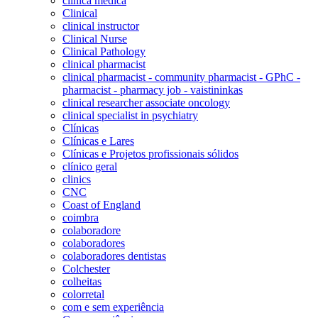
clínica médica
Clinical
clinical instructor
Clinical Nurse
Clinical Pathology
clinical pharmacist
clinical pharmacist - community pharmacist - GPhC -
pharmacist - pharmacy job - vaistininkas
clinical researcher associate oncology
clinical specialist in psychiatry
Clínicas
Clínicas e Lares
Clínicas e Projetos profissionais sólidos
clínico geral
clinics
CNC
Coast of England
coimbra
colaboradore
colaboradores
colaboradores dentistas
Colchester
colheitas
colorretal
com e sem experiência