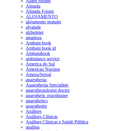
Allied Health
Almada
Almada Forum
ALOJAMENTO
alojamento gratuito
alvalade
alzheimer
amadora
Ambani book
Ambani book id
Ambanibook
ambulance service
America do Sul
American Nursing
Amora/Seixal
anaesthesia
Anaesthesia Specialists
anaesthesiologist doctor
anaesthetic practitioner
anaesthetics
anaesthetist
Análises
Análises Clínicas
Análises Clinicas e Saúde Pública
analista