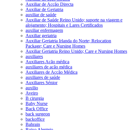
Auxiliar de Acção Directa
Auxiliar de Geriatria
auxiliar de saúde
Auxiliar de Saúde Reino Unido; suporte na viagem e
alojamento; Hospitais e Lares Certificados
auxiliar enfermagem
Auxiliar geriatria
Auxiliar Geriatria Irlanda do Norte; Relocation
Package; Care e Nursing Homes
Auxiliar Geriatria Reino Unido; Care e Nursing Homes
auxiliares
Auxiliares Ação médica
auxiliares de ação médica
Auxiliares de Acção Médica
auxiliares de saúde
Auxiliares Sénior
auxilio
Aveiro
B cirurgia
Baby Nurse
Back Office
back surgeon
backoffice
Bahrain
Baixo Alentejo