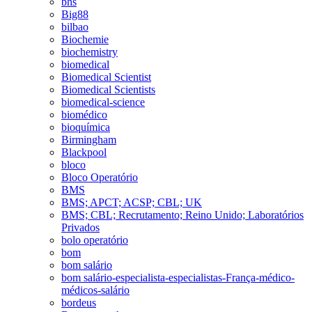
bhs
Big88
bilbao
Biochemie
biochemistry
biomedical
Biomedical Scientist
Biomedical Scientists
biomedical-science
biomédico
bioquímica
Birmingham
Blackpool
bloco
Bloco Operatório
BMS
BMS; APCT; ACSP; CBL; UK
BMS; CBL; Recrutamento; Reino Unido; Laboratórios
Privados
bolo operatório
bom
bom salário
bom salário-especialista-especialistas-França-médico-
médicos-salário
bordeus