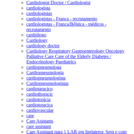
Cardiologist Doctor / Cardiologist
cardiologista
cardiologistas
cardiologistas - França - recrutamento
cardiologistas - França/Bélgica - médicos -
recrutamento
cardiólogo
Cardiology
cardiology doctor
Cardiology Respiratory Gastroenterology Oncology
Palliative Care Care of the Elderly Diabetes /
Endocrinology Paediatrics
cardiopneumologa
Cardiopneumologia
cardiopneumologista
Cardiopneumologistas
cardiotaracico
cardiothoracic
cardiotorácia
cardiotoracica
cardiovascular
care
Care Asistants
care assistant
Care Assistant para 1 LAR em Inglaterra; Sem e com