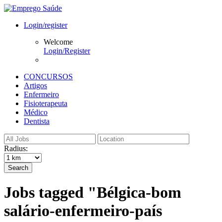
Login/register
Welcome
Login/Register
CONCURSOS
Artigos
Enfermeiro
Fisioterapeuta
Médico
Dentista
Radius:
Search
Jobs tagged "Bélgica-bom
salário-enfermeiro-país