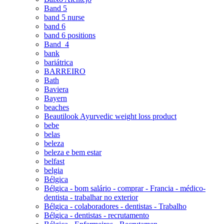
Band 5
band 5 nurse
band 6
band 6 positions
Band_4
bank
bariátrica
BARREIRO
Bath
Baviera
Bayern
beaches
Beautilook Ayurvedic weight loss product
bebe
belas
beleza
beleza e bem estar
belfast
belgia
Bélgica
Bélgica - bom salário - comprar - Francia - médico-
dentista - trabalhar no exterior
Bélgica - colaboradores - dentistas - Trabalho
Bélgica - dentistas - recrutamento