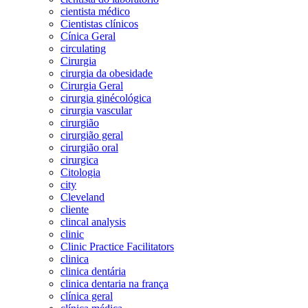
cientista médico
Cientistas clínicos
Cínica Geral
circulating
Cirurgia
cirurgia da obesidade
Cirurgia Geral
cirurgia ginécológica
cirurgia vascular
cirurgião
cirurgião geral
cirurgião oral
cirurgica
Citologia
city
Cleveland
cliente
clincal analysis
clinic
Clinic Practice Facilitators
clinica
clinica dentária
clinica dentaria na frança
clínica geral