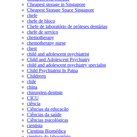
Cheapest storage in Singapore
Cheapest Storage Space Singapore
chefe
chefe de bloco
Chefe de laboratório de próteses dentárias
chefe de serviço
chemotherapy
chemotherapy nurse
chest
child and adolescent psychiatrist
Child and Adolescent Psychiatry
child and adolescent psychiatry specialist
Child Psychiatrist In Patna
Childreen
chile
china
chirurgien-dentiste
CICU
ciência
Ciências da educação
Ciências da saúde
Ciências psicológicas
cientista
Cientista Biomédica
cientista do laboratório