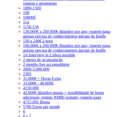
viagem e alojamento
1000-1500
108
108000
114
1150-156
130.000€ a 200.000€ ilíquidos por ano; viagem paga;
apenas precisa de conhecimentos iniciais de Inglês
150 a 240€ à hora
160.000€ a 200.000€ ilíquidos por ano; viagem paga;
apenas precisa de conhecimentos iniciais de Inglês
1st Interview in Lisboa possible
2 meses de acomodação
2 months free accomodation
2000-5.000.000
2305
31.000€ + Horas Extra
33.000€ - 46.000€
4150-000
42.000€ ilíquidos anuais + possibilidade de horas
adicionais; registo NMBI gratuito; viagem paga
4715-091 Braga
5780 Euros per month
6
6 e 7