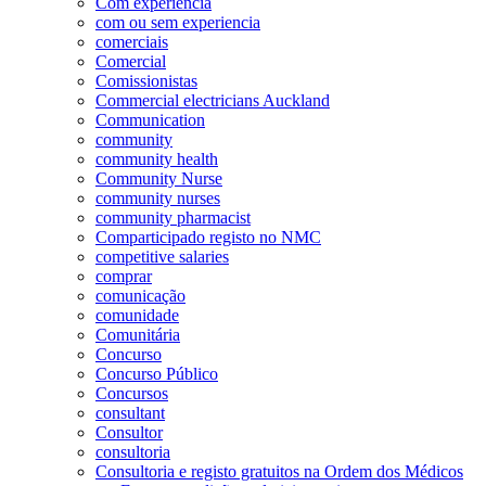
Com experiência
com ou sem experiencia
comerciais
Comercial
Comissionistas
Commercial electricians Auckland
Communication
community
community health
Community Nurse
community nurses
community pharmacist
Comparticipado registo no NMC
competitive salaries
comprar
comunicação
comunidade
Comunitária
Concurso
Concurso Público
Concursos
consultant
Consultor
consultoria
Consultoria e registo gratuitos na Ordem dos Médicos