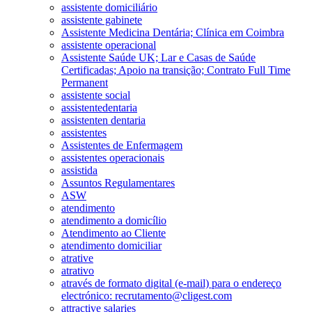
assistente domiciliário
assistente gabinete
Assistente Medicina Dentária; Clínica em Coimbra
assistente operacional
Assistente Saúde UK; Lar e Casas de Saúde
Certificadas; Apoio na transição; Contrato Full Time
Permanent
assistente social
assistentedentaria
assistenten dentaria
assistentes
Assistentes de Enfermagem
assistentes operacionais
assistida
Assuntos Regulamentares
ASW
atendimento
atendimento a domicílio
Atendimento ao Cliente
atendimento domiciliar
atrative
atrativo
através de formato digital (e-mail) para o endereço
electrónico: recrutamento@cligest.com
attractive salaries