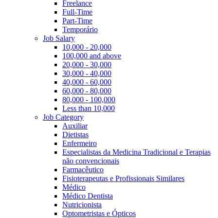
Freelance
Full-Time
Part-Time
Temporário
Job Salary
10,000 - 20,000
100,000 and above
20,000 - 30,000
30,000 - 40,000
40,000 - 60,000
60,000 - 80,000
80,000 - 100,000
Less than 10,000
Job Category
Auxiliar
Dietistas
Enfermeiro
Especialistas da Medicina Tradicional e Terapias
não convencionais
Farmacêutico
Fisioterapeutas e Profissionais Similares
Médico
Médico Dentista
Nutricionista
Optometristas e Ópticos