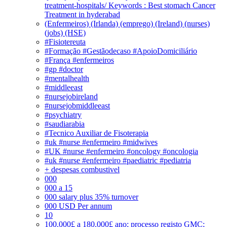
treatment-hospitals/ Keywords : Best stomach Cancer
Treatment in hyderabad
(Enfermeiros) (Irlanda) (emprego) (Ireland) (nurses)
(jobs) (HSE)
#Fisiotereuta
#Formação #Gestãodecaso #ApoioDomiciliário
#França #enfermeiros
#gp #doctor
#mentalhealth
#middleeast
#nursejobireland
#nursejobmiddleeast
#psychiatry
#saudiarabia
#Tecnico Auxiliar de Fisoterapia
#uk #nurse #enfermeiro #midwives
#UK #nurse #enfermeiro #oncology #oncologia
#uk #nurse #enfermeiro #paediatric #pediatria
+ despesas combustivel
000
000 a 15
000 salary plus 35% turnover
000 USD Per annum
10
100.000£ a 180.000£ ano; processo registo GMC;