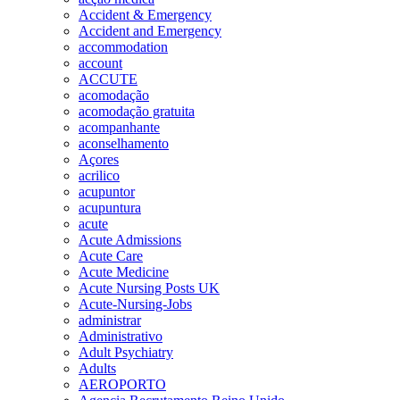
Accident & Emergency
Accident and Emergency
accommodation
account
ACCUTE
acomodação
acomodação gratuita
acompanhante
aconselhamento
Açores
acrilico
acupuntor
acupuntura
acute
Acute Admissions
Acute Care
Acute Medicine
Acute Nursing Posts UK
Acute-Nursing-Jobs
administrar
Administrativo
Adult Psychiatry
Adults
AEROPORTO