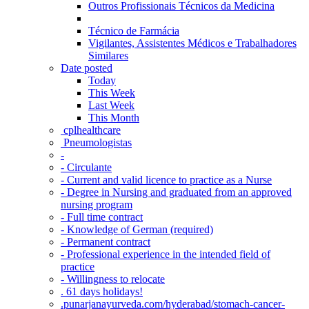
Outros Profissionais Técnicos da Medicina
Técnico de Farmácia
Vigilantes, Assistentes Médicos e Trabalhadores
Similares
Date posted
Today
This Week
Last Week
This Month
‎ cplhealthcare‬
Pneumologistas
-
- Circulante
- Current and valid licence to practice as a Nurse
- Degree in Nursing and graduated from an approved
nursing program
- Full time contract
- Knowledge of German (required)
- Permanent contract
- Professional experience in the intended field of
practice
- Willingness to relocate
. 61 days holidays!
.punarjanayurveda.com/hyderabad/stomach-cancer-