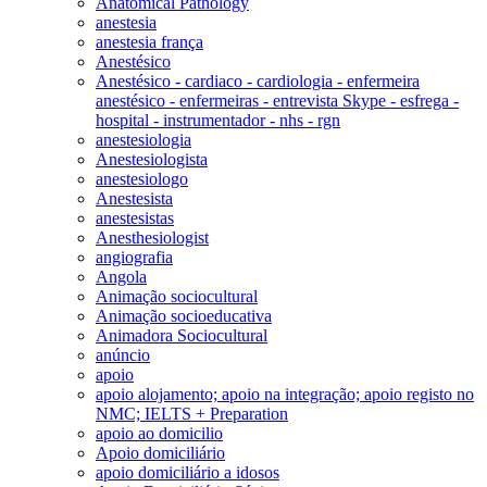
Anatomical Pathology
anestesia
anestesia frança
Anestésico
Anestésico - cardiaco - cardiologia - enfermeira
anestésico - enfermeiras - entrevista Skype - esfrega -
hospital - instrumentador - nhs - rgn
anestesiologia
Anestesiologista
anestesiologo
Anestesista
anestesistas
Anesthesiologist
angiografia
Angola
Animação sociocultural
Animação socioeducativa
Animadora Sociocultural
anúncio
apoio
apoio alojamento; apoio na integração; apoio registo no
NMC; IELTS + Preparation
apoio ao domicilio
Apoio domiciliário
apoio domiciliário a idosos