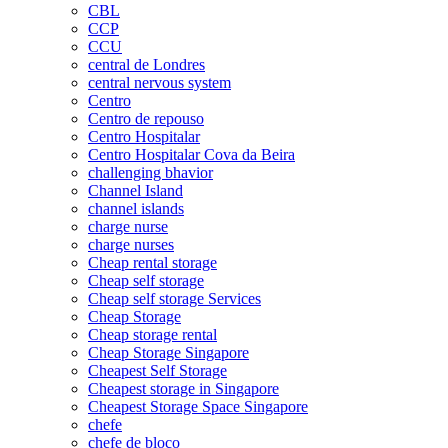
CBL
CCP
CCU
central de Londres
central nervous system
Centro
Centro de repouso
Centro Hospitalar
Centro Hospitalar Cova da Beira
challenging bhavior
Channel Island
channel islands
charge nurse
charge nurses
Cheap rental storage
Cheap self storage
Cheap self storage Services
Cheap Storage
Cheap storage rental
Cheap Storage Singapore
Cheapest Self Storage
Cheapest storage in Singapore
Cheapest Storage Space Singapore
chefe
chefe de bloco