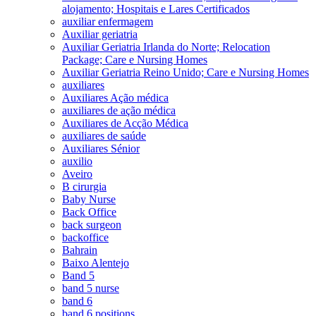
alojamento; Hospitais e Lares Certificados
auxiliar enfermagem
Auxiliar geriatria
Auxiliar Geriatria Irlanda do Norte; Relocation
Package; Care e Nursing Homes
Auxiliar Geriatria Reino Unido; Care e Nursing Homes
auxiliares
Auxiliares Ação médica
auxiliares de ação médica
Auxiliares de Acção Médica
auxiliares de saúde
Auxiliares Sénior
auxilio
Aveiro
B cirurgia
Baby Nurse
Back Office
back surgeon
backoffice
Bahrain
Baixo Alentejo
Band 5
band 5 nurse
band 6
band 6 positions