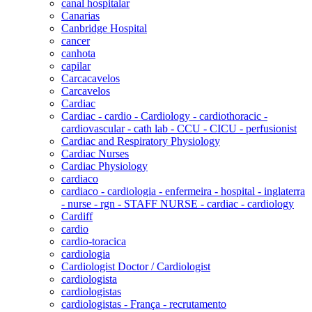
canal hospitalar
Canarias
Canbridge Hospital
cancer
canhota
capilar
Carcacavelos
Carcavelos
Cardiac
Cardiac - cardio - Cardiology - cardiothoracic -
cardiovascular - cath lab - CCU - CICU - perfusionist
Cardiac and Respiratory Physiology
Cardiac Nurses
Cardiac Physiology
cardiaco
cardiaco - cardiologia - enfermeira - hospital - inglaterra
- nurse - rgn - STAFF NURSE - cardiac - cardiology
Cardiff
cardio
cardio-toracica
cardiologia
Cardiologist Doctor / Cardiologist
cardiologista
cardiologistas
cardiologistas - França - recrutamento