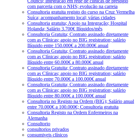
Council; Integração em rede de clínicas de prestígio
com parceria com o NHS; evolução na carreia
Consultoria gratuita registo do curso na Cruz Vermelha
Suíça; acompanhamento local; várias cidades
Consultoria gratuita; Apoio na Integração; Hospital
Holanda; Salário 3.700€ Ilíquidos/mês
Consultoria Gratuita; Contrato assinado diretamente
com as Clínicas; apoio no BIG registration; salário
Ilíquido entre 150.000€ a 200.000€ anual
Consultoria Gratuita; Contrato assinado diretamente
com as Clínicas; apoio no BIG registration; salário
Ilíquido entre 60.000€ a 80.000€ anual
Consultoria Gratuita; Contrato assinado diretamente
com as Clínicas; apoio no BIG registration; salário
Ilíquido entre 70.000€ a 100.000€ anual
Consultoria Gratuita; Contrato assinado diretamente
com as Clínicas; apoio no BIG registration; salário
Ilíquido entre 80.000€ a 100.000€ anual
Consultoria no Registo na Ordem (BIG); Salário anual
entre 70.000€ a 100.000€; Consultoria gratuita
Consultoria Registo na Ordem Enfermeiros na
Alemanha
Consultorio
consultorios privados
consumiveis clínicos