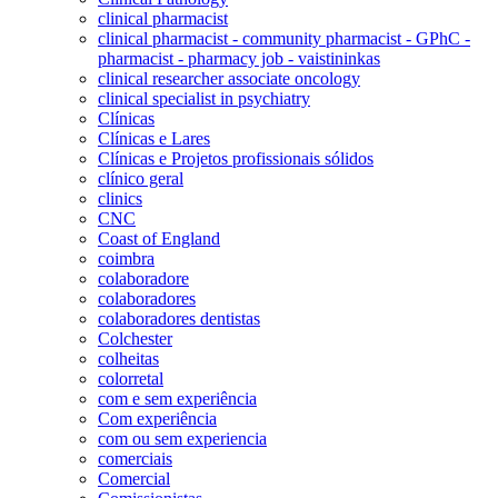
clinical pharmacist
clinical pharmacist - community pharmacist - GPhC -
pharmacist - pharmacy job - vaistininkas
clinical researcher associate oncology
clinical specialist in psychiatry
Clínicas
Clínicas e Lares
Clínicas e Projetos profissionais sólidos
clínico geral
clinics
CNC
Coast of England
coimbra
colaboradore
colaboradores
colaboradores dentistas
Colchester
colheitas
colorretal
com e sem experiência
Com experiência
com ou sem experiencia
comerciais
Comercial