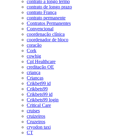
contrato a longo termo
contrato de longo prazo
contrato França
contrato permanente
Contratos Permanentes
Convencional
coordenação clínica
coordenador de bloco
coração
Cork
cowhig
Cpl Healthcare
creditação OE
criança
Crianças
Crikbet99 id
Crikbets99
Crikbets99 id
Crikbets99 login
Critical Care
cruises
cruizeiros
Cruzeiros
cryodon taxi
CT