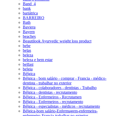
Band_4
bank
bariátrica
BARREIRO
Bath
Baviera
Bayern
beaches
Beautilook Ayurvedic weight loss product
bebe
belas
beleza
beleza e bem estar
belfast
belgia
Bélgica
Bélgica - bom salário - comprar - Francia - médico-
dentista - trabalhar no exterior
Bélgica - colaboradores - dentistas - Trabalho
Bélgica - dentistas - recrutamento
Bélgica - Enfermeiros - Recrutamen
Bélgica - Enfermeiros - recrutamento
Bélgica - especialistas - médicos - recrutamento
Bélgica-bom salário-Enfermagem-enfermeira-
enfermeiro-Francia-trabalhar no exterior