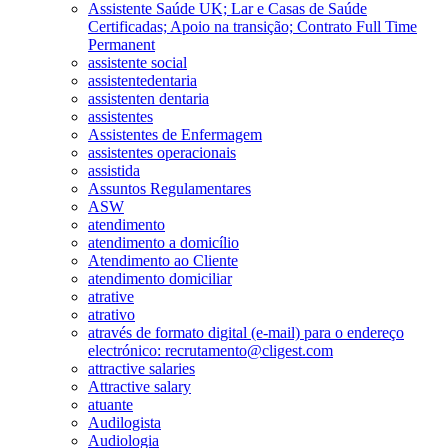
Assistente Saúde UK; Lar e Casas de Saúde
Certificadas; Apoio na transição; Contrato Full Time
Permanent
assistente social
assistentedentaria
assistenten dentaria
assistentes
Assistentes de Enfermagem
assistentes operacionais
assistida
Assuntos Regulamentares
ASW
atendimento
atendimento a domicílio
Atendimento ao Cliente
atendimento domiciliar
atrative
atrativo
através de formato digital (e-mail) para o endereço
electrónico: recrutamento@cligest.com
attractive salaries
Attractive salary
atuante
Audilogista
Audiologia