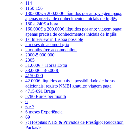
114
1150-156
130.000€ a 200.000€ ilíquidos por ano; viagem paga;
apenas precisa de conhecimentos iniciais de Inglês
150 a 240€ à hora
160.000€ a 200.000€ ilíquidos por ano; viagem paga;
apenas precisa de conhecimentos iniciais de Inglês
1st Interview in Lisboa possible
2 meses de acomodação
2 months free accomodation
2000-5.000.000
2305
31.000€ + Horas Extra
33.000€ - 46.000€
4150-000
42.000€ ilíquidos anuais + possibilidade de horas
adicionais; registo NMBI gratuito; viagem paga
4715-091 Braga
5780 Euros per month
6
6 e 7
6 meses Experiência
69
7; Hospitais NHS & Privados de Prestígio; Relocation
Package