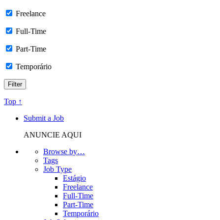
Freelance
Full-Time
Part-Time
Temporário
Top ↑
Submit a Job
ANUNCIE AQUI
Browse by…
Tags
Job Type
Estágio
Freelance
Full-Time
Part-Time
Temporário