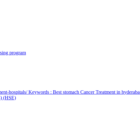
rsing program
ent-hospitals/ Keywords : Best stomach Cancer Treatment in hyderab
bs) (HSE)