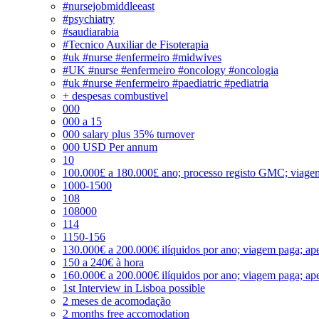
#nursejobmiddleeast
#psychiatry
#saudiarabia
#Tecnico Auxiliar de Fisoterapia
#uk #nurse #enfermeiro #midwives
#UK #nurse #enfermeiro #oncology #oncologia
#uk #nurse #enfermeiro #paediatric #pediatria
+ despesas combustivel
000
000 a 15
000 salary plus 35% turnover
000 USD Per annum
10
100.000£ a 180.000£ ano; processo registo GMC; viage
1000-1500
108
108000
114
1150-156
130.000€ a 200.000€ ilíquidos por ano; viagem paga; ape
150 a 240€ à hora
160.000€ a 200.000€ ilíquidos por ano; viagem paga; ape
1st Interview in Lisboa possible
2 meses de acomodação
2 months free accomodation