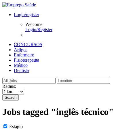
Login/register
Welcome
Login/Register
CONCURSOS
Artigos
Enfermeiro
Fisioterapeuta
Médico
Dentista
Radius:
Search
Jobs tagged "inglês técnico"
Estágio