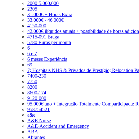
2000-5.000.000
2305
31.000€ + Horas Extra
33.000€ - 46.000€
4150-000
42.000€ ilíquidos anuais + possibilidade de horas adicio
4715-091 Braga
5780 Euros per month
6
6 e 7
6 meses Experiência
69
7; Hospitais NHS & Privados de Prestígio; Relocation P
7400-230
7750
8200
8600-174
9120-000
95.000€ ano + Integração Totalmente Comparticipada: 
958754521
a&e
A&E Nurse
A&E-Accident and Emergency
ABA
Abrantes