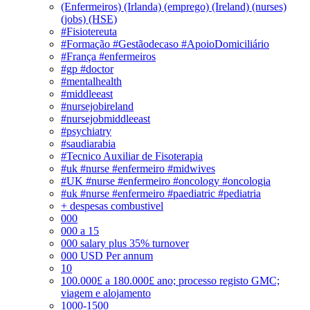
(Enfermeiros) (Irlanda) (emprego) (Ireland) (nurses)
(jobs) (HSE)
#Fisiotereuta
#Formação #Gestãodecaso #ApoioDomiciliário
#França #enfermeiros
#gp #doctor
#mentalhealth
#middleeast
#nursejobireland
#nursejobmiddleeast
#psychiatry
#saudiarabia
#Tecnico Auxiliar de Fisoterapia
#uk #nurse #enfermeiro #midwives
#UK #nurse #enfermeiro #oncology #oncologia
#uk #nurse #enfermeiro #paediatric #pediatria
+ despesas combustivel
000
000 a 15
000 salary plus 35% turnover
000 USD Per annum
10
100.000£ a 180.000£ ano; processo registo GMC;
viagem e alojamento
1000-1500