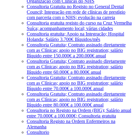
Organização com Clínicas do NHS
Consultoria Gratuita no Registo no General Dental
Council; Integração em rede de clínicas de prestígio
com parceria com o NHS; evolução na carreia
Consultoria gratuita registo do curso na Cruz Vermelha
Suíça; acompanhamento local; várias cidades
Consultoria gratuita; Apoio na Integração; Hospital
Holanda; Salário 3.700€ Ilíquidos/mês
Consultoria Gratuita; Contrato assinado diretamente
com as Clínicas; apoio no BIG registration; salário
Ilíquido entre 150.000€ a 200.000€ anual
Consultoria Gratuita; Contrato assinado diretamente
com as Clínicas; apoio no BIG registration; salário
Ilíquido entre 60.000€ a 80.000€ anual
Consultoria Gratuita; Contrato assinado diretamente
com as Clínicas; apoio no BIG registration; salário
Ilíquido entre 70.000€ a 100.000€ anual
Consultoria Gratuita; Contrato assinado diretamente
com as Clínicas; apoio no BIG registration; salário
Ilíquido entre 80.000€ a 100.000€ anual
Consultoria no Registo na Ordem (BIG); Salário anual
entre 70.000€ a 100.000€; Consultoria gratuita
Consultoria Registo na Ordem Enfermeiros na
Alemanha
Consultorio