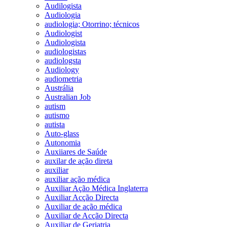
Audilogista
Audiologia
audiologia; Otorrino; técnicos
Audiologist
Audiologista
audiologistas
audiologsta
Audiology
audiometria
Austrália
Australian Job
autism
autismo
autista
Auto-glass
Autonomia
Auxiiares de Saúde
auxilar de ação direta
auxiliar
auxiliar ação médica
Auxiliar Ação Médica Inglaterra
Auxiliar Acção Directa
Auxiliar de ação médica
Auxiliar de Acção Directa
Auxiliar de Geriatria