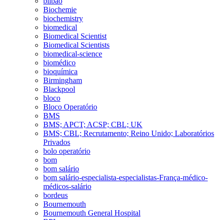
bilbao
Biochemie
biochemistry
biomedical
Biomedical Scientist
Biomedical Scientists
biomedical-science
biomédico
bioquímica
Birmingham
Blackpool
bloco
Bloco Operatório
BMS
BMS; APCT; ACSP; CBL; UK
BMS; CBL; Recrutamento; Reino Unido; Laboratórios
Privados
bolo operatório
bom
bom salário
bom salário-especialista-especialistas-França-médico-
médicos-salário
bordeus
Bournemouth
Bournemouth General Hospital