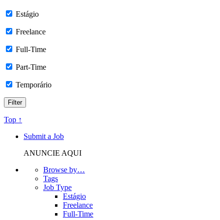
Estágio
Freelance
Full-Time
Part-Time
Temporário
Top ↑
Submit a Job
ANUNCIE AQUI
Browse by…
Tags
Job Type
Estágio
Freelance
Full-Time