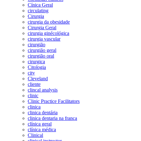
Cínica Geral
circulating
Cirurgia
cirurgia da obesidade
Cirurgia Geral
cirurgia ginécológica
cirurgia vascular
cirurgião
cirurgião geral
cirurgião oral
cirurgica
Citologia
city
Cleveland
cliente
clincal analysis
clinic
Clinic Practice Facilitators
clinica
clinica dentária
clinica dentaria na frança
clínica geral
clínica médica
Clinical
clinical instructor