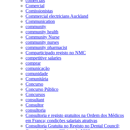
comerciais
Comercial
Comissionistas
Commercial electricians Auckland
Communication
community
community health
Community Nurse
community nurses
community pharmacist
Comparticipado registo no NMC
competitive salaries
comprar
comunicação
comunidade
Comunitária
Concurso
Concurso Público
Concursos
consultant
Consultor
consultoria
Consultoria e registo gratuitos na Ordem dos Médicos
em França; condições salariais atrativas
Consultoria Gratuita no Registo no Dental Council;