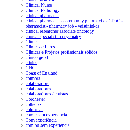
Clinical Nurse
Clinical Pathology
clinical pharmacist
clinical pharmacist - community pharmacist - GPhC -
pharmacist - pharmacy job - vaistininkas
clinical researcher associate oncology
clinical specialist in psychiatry
Clínicas
Clínicas e Lares
Clínicas e Projetos profissionais sólidos
clínico geral
clinics
CNC
Coast of England
coimbra
colaboradore
colaboradores
colaboradores dentistas
Colchester
colheitas
colorretal
com e sem experiência
Com experiência
com ou sem experiencia