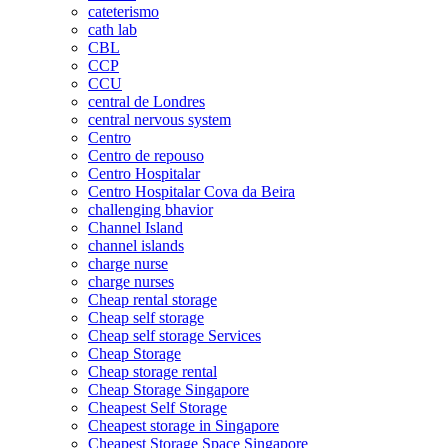
cateterismo
cath lab
CBL
CCP
CCU
central de Londres
central nervous system
Centro
Centro de repouso
Centro Hospitalar
Centro Hospitalar Cova da Beira
challenging bhavior
Channel Island
channel islands
charge nurse
charge nurses
Cheap rental storage
Cheap self storage
Cheap self storage Services
Cheap Storage
Cheap storage rental
Cheap Storage Singapore
Cheapest Self Storage
Cheapest storage in Singapore
Cheapest Storage Space Singapore