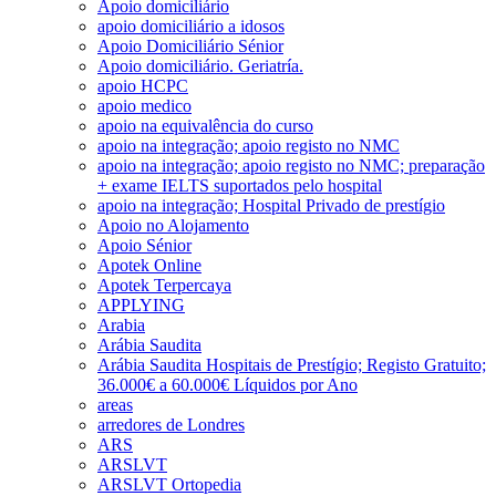
Apoio domiciliário
apoio domiciliário a idosos
Apoio Domiciliário Sénior
Apoio domiciliário. Geriatría.
apoio HCPC
apoio medico
apoio na equivalência do curso
apoio na integração; apoio registo no NMC
apoio na integração; apoio registo no NMC; preparação
+ exame IELTS suportados pelo hospital
apoio na integração; Hospital Privado de prestígio
Apoio no Alojamento
Apoio Sénior
Apotek Online
Apotek Terpercaya
APPLYING
Arabia
Arábia Saudita
Arábia Saudita Hospitais de Prestígio; Registo Gratuito;
36.000€ a 60.000€ Líquidos por Ano
areas
arredores de Londres
ARS
ARSLVT
ARSLVT Ortopedia