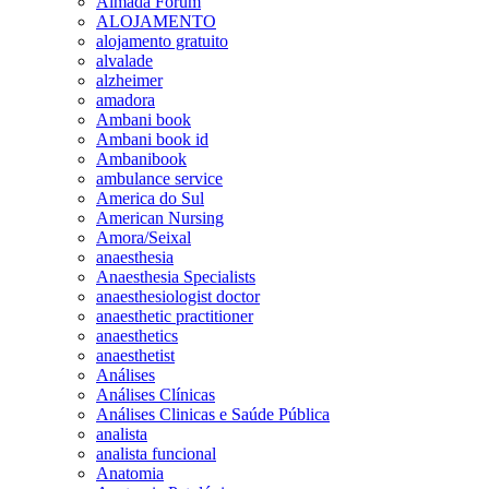
Almada Forum
ALOJAMENTO
alojamento gratuito
alvalade
alzheimer
amadora
Ambani book
Ambani book id
Ambanibook
ambulance service
America do Sul
American Nursing
Amora/Seixal
anaesthesia
Anaesthesia Specialists
anaesthesiologist doctor
anaesthetic practitioner
anaesthetics
anaesthetist
Análises
Análises Clínicas
Análises Clinicas e Saúde Pública
analista
analista funcional
Anatomia