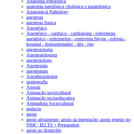
Anatomia Patológica
anatomia patológica citológica e tanatológica
Anatomical Pathology
anestesia
anestesia frança
Anestésico
Anestésico - cardiaco - cardiologia - enfermeira
anestésico - enfermeiras - entrevista Skype - esfrega -
hospital - instrumentador - nhs - rgn
anestesiologia
Anestesiologista
anestesiologo
Anestesista
anestesistas
Anesthesiologist
angiografia
Angola
Animação sociocultural
Animação socioeducativa
Animadora Sociocultural
anúncio
apoio
apoio alojamento; apoio na integração; apoio registo no
NMC; IELTS + Preparation
apoio ao domicilio