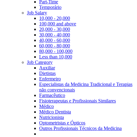
Part-Time
Temporário
Job Salary
10,000 - 20,000
100,000 and above
20,000 - 30,000
30,000 - 40,000
40,000 - 60,000
60,000 - 80,000
80,000 - 100,000
Less than 10,000
Job Category
Auxiliar
Dietistas
Enfermeiro
Especialistas da Medicina Tradicional e Terapias
não convencionais
Farmacêutico
Fisioterapeutas e Profissionais Similares
Médico
Médico Dentista
Nutricionista
Optometristas e Ópticos
Outros Profissionais Técnicos da Medicina