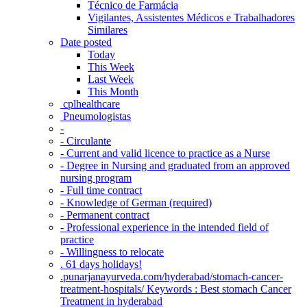
Técnico de Farmácia
Vigilantes, Assistentes Médicos e Trabalhadores
Similares
Date posted
Today
This Week
Last Week
This Month
‎ cplhealthcare‬
Pneumologistas
-
- Circulante
- Current and valid licence to practice as a Nurse
- Degree in Nursing and graduated from an approved
nursing program
- Full time contract
- Knowledge of German (required)
- Permanent contract
- Professional experience in the intended field of
practice
- Willingness to relocate
. 61 days holidays!
.punarjanayurveda.com/hyderabad/stomach-cancer-
treatment-hospitals/ Keywords : Best stomach Cancer
Treatment in hyderabad