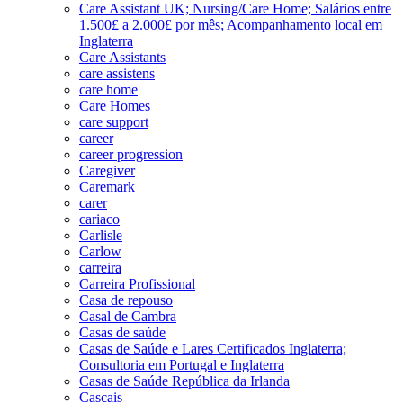
Care Assistant UK; Nursing/Care Home; Salários entre
1.500£ a 2.000£ por mês; Acompanhamento local em
Inglaterra
Care Assistants
care assistens
care home
Care Homes
care support
career
career progression
Caregiver
Caremark
carer
cariaco
Carlisle
Carlow
carreira
Carreira Profissional
Casa de repouso
Casal de Cambra
Casas de saúde
Casas de Saúde e Lares Certificados Inglaterra;
Consultoria em Portugal e Inglaterra
Casas de Saúde República da Irlanda
Cascais