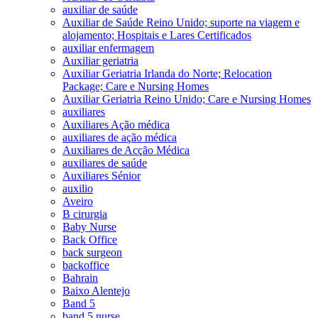
auxiliar de saúde
Auxiliar de Saúde Reino Unido; suporte na viagem e
alojamento; Hospitais e Lares Certificados
auxiliar enfermagem
Auxiliar geriatria
Auxiliar Geriatria Irlanda do Norte; Relocation
Package; Care e Nursing Homes
Auxiliar Geriatria Reino Unido; Care e Nursing Homes
auxiliares
Auxiliares Ação médica
auxiliares de ação médica
Auxiliares de Acção Médica
auxiliares de saúde
Auxiliares Sénior
auxilio
Aveiro
B cirurgia
Baby Nurse
Back Office
back surgeon
backoffice
Bahrain
Baixo Alentejo
Band 5
band 5 nurse