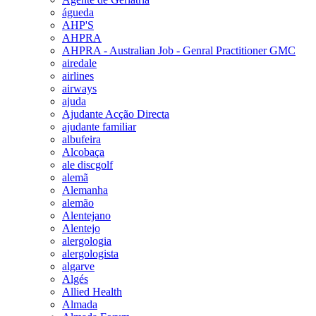
águeda
AHP'S
AHPRA
AHPRA - Australian Job - Genral Practitioner GMC
airedale
airlines
airways
ajuda
Ajudante Acção Directa
ajudante familiar
albufeira
Alcobaça
ale discgolf
alemã
Alemanha
alemão
Alentejano
Alentejo
alergologia
alergologista
algarve
Algés
Allied Health
Almada