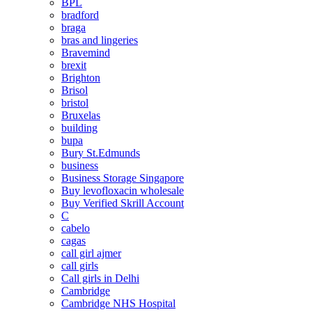
BPL
bradford
braga
bras and lingeries
Bravemind
brexit
Brighton
Brisol
bristol
Bruxelas
building
bupa
Bury St.Edmunds
business
Business Storage Singapore
Buy levofloxacin wholesale
Buy Verified Skrill Account
C
cabelo
cagas
call girl ajmer
call girls
Call girls in Delhi
Cambridge
Cambridge NHS Hospital