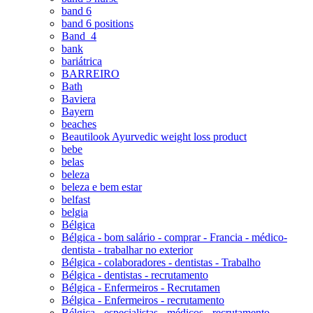
band 6
band 6 positions
Band_4
bank
bariátrica
BARREIRO
Bath
Baviera
Bayern
beaches
Beautilook Ayurvedic weight loss product
bebe
belas
beleza
beleza e bem estar
belfast
belgia
Bélgica
Bélgica - bom salário - comprar - Francia - médico-
dentista - trabalhar no exterior
Bélgica - colaboradores - dentistas - Trabalho
Bélgica - dentistas - recrutamento
Bélgica - Enfermeiros - Recrutamen
Bélgica - Enfermeiros - recrutamento
Bélgica - especialistas - médicos - recrutamento