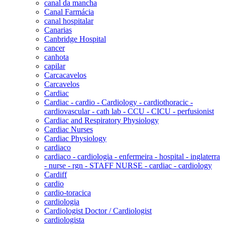
canal da mancha
Canal Farmácia
canal hospitalar
Canarias
Canbridge Hospital
cancer
canhota
capilar
Carcacavelos
Carcavelos
Cardiac
Cardiac - cardio - Cardiology - cardiothoracic -
cardiovascular - cath lab - CCU - CICU - perfusionist
Cardiac and Respiratory Physiology
Cardiac Nurses
Cardiac Physiology
cardiaco
cardiaco - cardiologia - enfermeira - hospital - inglaterra
- nurse - rgn - STAFF NURSE - cardiac - cardiology
Cardiff
cardio
cardio-toracica
cardiologia
Cardiologist Doctor / Cardiologist
cardiologista