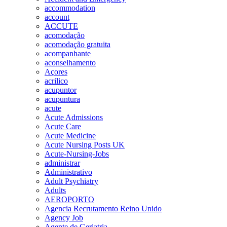
accommodation
account
ACCUTE
acomodação
acomodação gratuita
acompanhante
aconselhamento
Açores
acrilico
acupuntor
acupuntura
acute
Acute Admissions
Acute Care
Acute Medicine
Acute Nursing Posts UK
Acute-Nursing-Jobs
administrar
Administrativo
Adult Psychiatry
Adults
AEROPORTO
Agencia Recrutamento Reino Unido
Agency Job
Agente de Geriatria