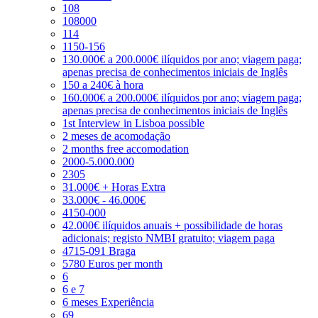
108
108000
114
1150-156
130.000€ a 200.000€ ilíquidos por ano; viagem paga;
apenas precisa de conhecimentos iniciais de Inglês
150 a 240€ à hora
160.000€ a 200.000€ ilíquidos por ano; viagem paga;
apenas precisa de conhecimentos iniciais de Inglês
1st Interview in Lisboa possible
2 meses de acomodação
2 months free accomodation
2000-5.000.000
2305
31.000€ + Horas Extra
33.000€ - 46.000€
4150-000
42.000€ ilíquidos anuais + possibilidade de horas
adicionais; registo NMBI gratuito; viagem paga
4715-091 Braga
5780 Euros per month
6
6 e 7
6 meses Experiência
69