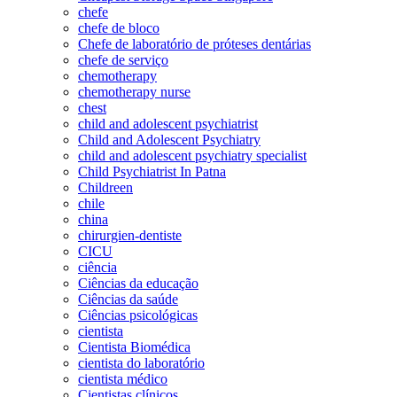
chefe
chefe de bloco
Chefe de laboratório de próteses dentárias
chefe de serviço
chemotherapy
chemotherapy nurse
chest
child and adolescent psychiatrist
Child and Adolescent Psychiatry
child and adolescent psychiatry specialist
Child Psychiatrist In Patna
Childreen
chile
china
chirurgien-dentiste
CICU
ciência
Ciências da educação
Ciências da saúde
Ciências psicológicas
cientista
Cientista Biomédica
cientista do laboratório
cientista médico
Cientistas clínicos