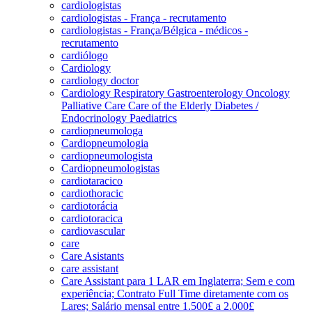
cardiologistas
cardiologistas - França - recrutamento
cardiologistas - França/Bélgica - médicos -
recrutamento
cardiólogo
Cardiology
cardiology doctor
Cardiology Respiratory Gastroenterology Oncology
Palliative Care Care of the Elderly Diabetes /
Endocrinology Paediatrics
cardiopneumologa
Cardiopneumologia
cardiopneumologista
Cardiopneumologistas
cardiotaracico
cardiothoracic
cardiotorácia
cardiotoracica
cardiovascular
care
Care Asistants
care assistant
Care Assistant para 1 LAR em Inglaterra; Sem e com
experiência; Contrato Full Time diretamente com os
Lares; Salário mensal entre 1.500£ a 2.000£