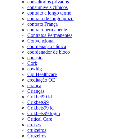
consultorios privados
consumiveis clínicos
contrato a longo termo
contrato de longo prazo
contrato França
contrato permanente
Contratos Permanentes
Convencional
coordenação clínica
coordenador de bloco
coração
Cork
cowhig
Cpl Healthcare
creditação OE
criança
Crianças
Crikbet99 id
Crikbets99
Crikbets99 id
Crikbets99 login
Critical Care
cruises
cruizeiros
Cruzeiros