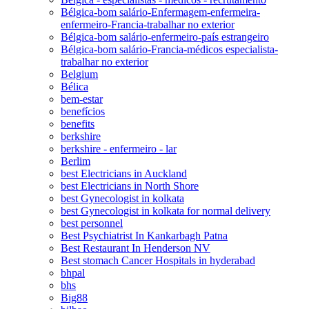
Bélgica-bom salário-Enfermagem-enfermeira-
enfermeiro-Francia-trabalhar no exterior
Bélgica-bom salário-enfermeiro-país estrangeiro
Bélgica-bom salário-Francia-médicos especialista-
trabalhar no exterior
Belgium
Bélica
bem-estar
benefícios
benefits
berkshire
berkshire - enfermeiro - lar
Berlim
best Electricians in Auckland
best Electricians in North Shore
best Gynecologist in kolkata
best Gynecologist in kolkata for normal delivery
best personnel
Best Psychiatrist In Kankarbagh Patna
Best Restaurant In Henderson NV
Best stomach Cancer Hospitals in hyderabad
bhpal
bhs
Big88