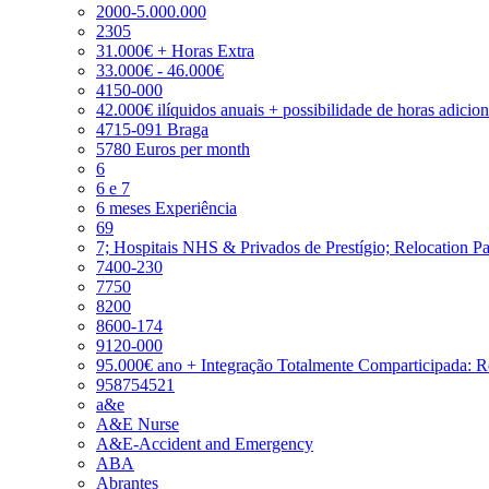
2000-5.000.000
2305
31.000€ + Horas Extra
33.000€ - 46.000€
4150-000
42.000€ ilíquidos anuais + possibilidade de horas adicio
4715-091 Braga
5780 Euros per month
6
6 e 7
6 meses Experiência
69
7; Hospitais NHS & Privados de Prestígio; Relocation P
7400-230
7750
8200
8600-174
9120-000
95.000€ ano + Integração Totalmente Comparticipada: 
958754521
a&e
A&E Nurse
A&E-Accident and Emergency
ABA
Abrantes