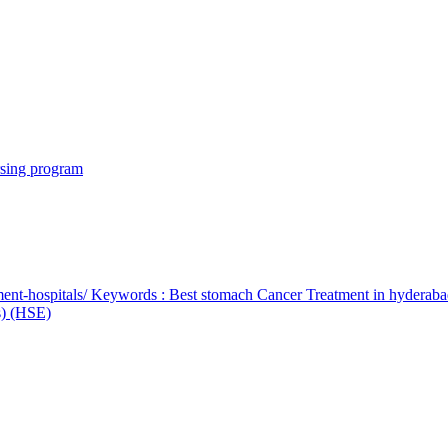
rsing program
ent-hospitals/ Keywords : Best stomach Cancer Treatment in hyderab
bs) (HSE)