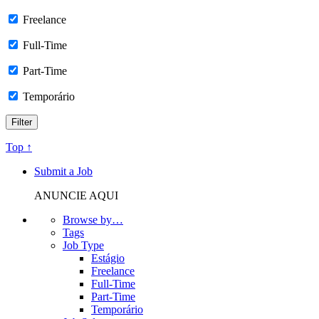
Freelance
Full-Time
Part-Time
Temporário
Top ↑
Submit a Job
ANUNCIE AQUI
Browse by…
Tags
Job Type
Estágio
Freelance
Full-Time
Part-Time
Temporário