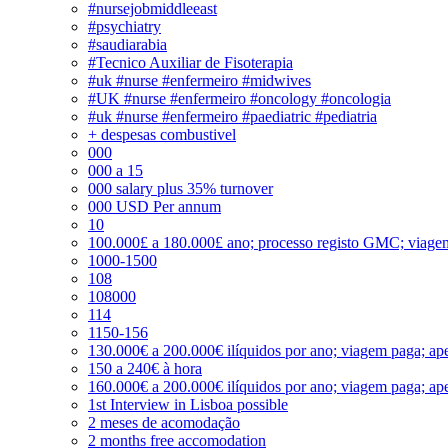
#nursejobmiddleeast
#psychiatry
#saudiarabia
#Tecnico Auxiliar de Fisoterapia
#uk #nurse #enfermeiro #midwives
#UK #nurse #enfermeiro #oncology #oncologia
#uk #nurse #enfermeiro #paediatric #pediatria
+ despesas combustivel
000
000 a 15
000 salary plus 35% turnover
000 USD Per annum
10
100.000£ a 180.000£ ano; processo registo GMC; viage
1000-1500
108
108000
114
1150-156
130.000€ a 200.000€ ilíquidos por ano; viagem paga; ape
150 a 240€ à hora
160.000€ a 200.000€ ilíquidos por ano; viagem paga; ape
1st Interview in Lisboa possible
2 meses de acomodação
2 months free accomodation