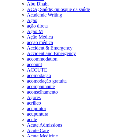
Abu Dhabi
ACA; Saúde; quiosque da saúde
Academic Writing
Ação
ação direta
Ação M
Ação Médica
acção médica
Accident & Emergency
Accident and Emergency
accommodation
account
ACCUTE
acomodação
acomodação gratuita
acompanhante
aconselhamento
Açores
acrilico
acupuntor
acupuntura
acute
Acute Admissions
Acute Care
Acute Medicine