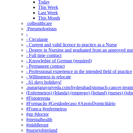
Today
This Week
Last Week
This Month
‎ cplhealthcare‬
Pneumologistas
-
- Circulante
- Current and valid licence to practice as a Nurse
- Degree in Nursing and graduated from an approved nu
- Full time contract
- Knowledge of German (required)
- Permanent contract
- Professional experience in the intended field of practice
- Willingness to relocate
. 61 days holidays!
.punarjanayurveda.com/hyderabad/stomach-cancer-treatm
(Enfermeiros) (Irlanda) (emprego) (Ireland) (nurses) (jo
#Fisiotereuta
#Formação #Gestãodecaso #ApoioDomiciliário
#França #enfermeiros
#gp #doctor
#mentalhealth
#middleeast
#nursejobireland