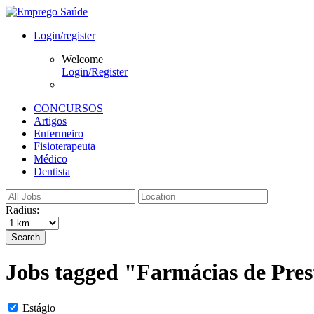
Login/register
Welcome
Login/Register
CONCURSOS
Artigos
Enfermeiro
Fisioterapeuta
Médico
Dentista
Radius:
Search
Jobs tagged "Farmácias de Prest
Estágio