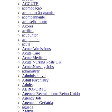
ACCUTE
acomodação
acomodação gratuita
acompanhante
aconselhamento
Açores
acrilico
acupuntor
acupuntura
acute
Acute Admissions
Acute Care
Acute Medicine
Acute Nursing Posts UK
Acute-Nursing-Jobs
administrar
Administrativo
Adult Psychiatry
Adults
AEROPORTO
Agencia Recrutamento Reino Unido
Agency Job
Agente de Geriatria
águeda
AHP'S