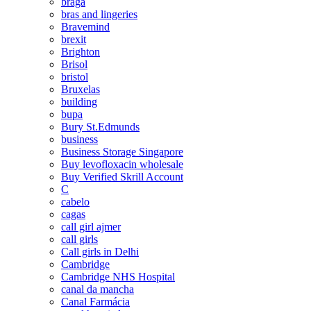
braga
bras and lingeries
Bravemind
brexit
Brighton
Brisol
bristol
Bruxelas
building
bupa
Bury St.Edmunds
business
Business Storage Singapore
Buy levofloxacin wholesale
Buy Verified Skrill Account
C
cabelo
cagas
call girl ajmer
call girls
Call girls in Delhi
Cambridge
Cambridge NHS Hospital
canal da mancha
Canal Farmácia