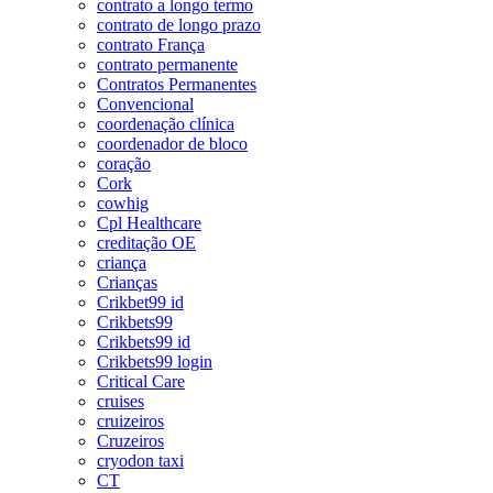
contrato a longo termo
contrato de longo prazo
contrato França
contrato permanente
Contratos Permanentes
Convencional
coordenação clínica
coordenador de bloco
coração
Cork
cowhig
Cpl Healthcare
creditação OE
criança
Crianças
Crikbet99 id
Crikbets99
Crikbets99 id
Crikbets99 login
Critical Care
cruises
cruizeiros
Cruzeiros
cryodon taxi
CT