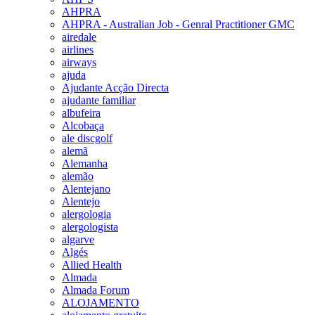
AHPRA
AHPRA - Australian Job - Genral Practitioner GMC
airedale
airlines
airways
ajuda
Ajudante Acção Directa
ajudante familiar
albufeira
Alcobaça
ale discgolf
alemã
Alemanha
alemão
Alentejano
Alentejo
alergologia
alergologista
algarve
Algés
Allied Health
Almada
Almada Forum
ALOJAMENTO