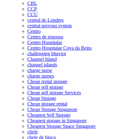
CBL
CCP
CCU
central de Londres
central nervous system
Centro
Centro de repouso
Centro Hospitalar
Centro Hospitalar Cova da Beira
challenging bhavior
Channel Island
channel islands
charge nurse
charge nurses
Cheap rental storage
Cheap self storage
Cheap self storage Services
Cheap Storage
Cheap storage rental
Cheap Storage Singapore
Cheapest Self Storage
Cheapest storage in Singapore
Cheapest Storage Space Singapore
chefe
chefe de bloco