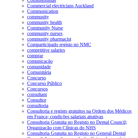
Comissionistas
Commercial electricians Auckland
Communication
community
community health
Community Nurse
community nurses
community pharmacist
Comparticipado registo no NMC
competitive salaries
comprar
comunicação
comunidade
Comunitária
Concurso
Concurso Público
Concursos
consultant
Consultor
consultoria
Consultoria e registo gratuitos na Ordem dos Médicos
em França; condições salariais atrativas
Consultoria Gratuita no Registo no Dental Council;
Organização com Clínicas do NHS
Consultoria Gratuita no Registo no General Dental