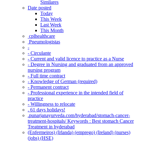
Similares
Date posted
Today
This Week
Last Week
This Month
‎ cplhealthcare‬
Pneumologistas
-
- Circulante
- Current and valid licence to practice as a Nurse
- Degree in Nursing and graduated from an approved
nursing program
- Full time contract
- Knowledge of German (required)
- Permanent contract
- Professional experience in the intended field of
practice
- Willingness to relocate
. 61 days holidays!
.punarjanayurveda.com/hyderabad/stomach-cancer-
treatment-hospitals/ Keywords : Best stomach Cancer
Treatment in hyderabad
(Enfermeiros) (Irlanda) (emprego) (Ireland) (nurses)
(jobs) (HSE)