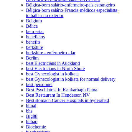
Bélgica-bom salário-enfermeiro-país estrangeiro
Bélgica-bom salário-Francia-médicos especialista-
trabalhar no exterior
Belgium
Bélica
bem-estar
benefícios
benefits
berkshire
berkshire - enfermeiro - lar
Berlim
best Electricians in Auckland
best Electricians in North Shore
best Gynecologist in kolkata
best Gynecologist in kolkata for normal delivery
best personnel
Best Psychiatrist In Kankarbagh Patna
Best Restaurant In Henderson NV
Best stomach Cancer Hospitals in hyderabad
bhpal
bhs
Big88
bilbao
Biochemie