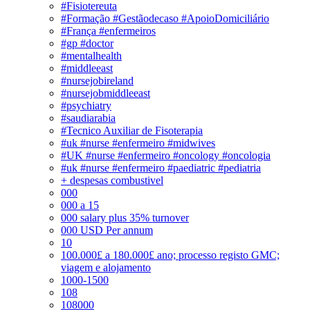
#Fisiotereuta
#Formação #Gestãodecaso #ApoioDomiciliário
#França #enfermeiros
#gp #doctor
#mentalhealth
#middleeast
#nursejobireland
#nursejobmiddleeast
#psychiatry
#saudiarabia
#Tecnico Auxiliar de Fisoterapia
#uk #nurse #enfermeiro #midwives
#UK #nurse #enfermeiro #oncology #oncologia
#uk #nurse #enfermeiro #paediatric #pediatria
+ despesas combustivel
000
000 a 15
000 salary plus 35% turnover
000 USD Per annum
10
100.000£ a 180.000£ ano; processo registo GMC;
viagem e alojamento
1000-1500
108
108000