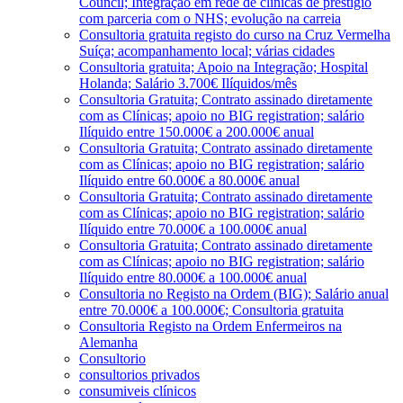
Council; Integração em rede de clínicas de prestígio
com parceria com o NHS; evolução na carreia
Consultoria gratuita registo do curso na Cruz Vermelha
Suíça; acompanhamento local; várias cidades
Consultoria gratuita; Apoio na Integração; Hospital
Holanda; Salário 3.700€ Ilíquidos/mês
Consultoria Gratuita; Contrato assinado diretamente
com as Clínicas; apoio no BIG registration; salário
Ilíquido entre 150.000€ a 200.000€ anual
Consultoria Gratuita; Contrato assinado diretamente
com as Clínicas; apoio no BIG registration; salário
Ilíquido entre 60.000€ a 80.000€ anual
Consultoria Gratuita; Contrato assinado diretamente
com as Clínicas; apoio no BIG registration; salário
Ilíquido entre 70.000€ a 100.000€ anual
Consultoria Gratuita; Contrato assinado diretamente
com as Clínicas; apoio no BIG registration; salário
Ilíquido entre 80.000€ a 100.000€ anual
Consultoria no Registo na Ordem (BIG); Salário anual
entre 70.000€ a 100.000€; Consultoria gratuita
Consultoria Registo na Ordem Enfermeiros na
Alemanha
Consultorio
consultorios privados
consumiveis clínicos