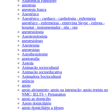
Anatomical Pathology
anestesia
anestesia frança
Anestésico
Anestésico - cardiaco - cardiologia - enfermeira
anestésico - enfermeiras - entrevista Skype - esfrega -
hospital - instrumentador - nhs - rgn
anestesiologia
Anestesiologista
anestesiologo
Anestesista
anestesistas
Anesthesiologist
angiografia
Angola
Animação sociocultural
Animação socioeducativa
Animadora Sociocultural
anúncio
apoio
apoio alojamento; apoio na integração; apoio registo no
NMC; IELTS + Preparation
apoio ao domicilio
Apoio domiciliário
apoio domiciliário a idosos