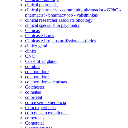
clinical pharmacist
clinical pharmacist - community pharmacist - GPhC -
pharmacist - pharmacy job - vaistininkas
clinical researcher associate oncology
clinical specialist in psychiatry
Clínicas
Clínicas e Lares
Clínicas e Projetos profissionais sólidos
clínico geral
clinics
CNC
Coast of England
coimbra
colaboradore
colaboradores
colaboradores dentistas
Colchester
colheitas
colorretal
com e sem experiência
Com experiência
com ou sem experiencia
comerciais
Comercial