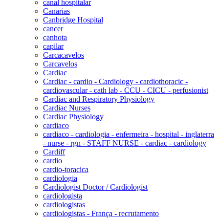
canal hospitalar
Canarias
Canbridge Hospital
cancer
canhota
capilar
Carcacavelos
Carcavelos
Cardiac
Cardiac - cardio - Cardiology - cardiothoracic -
cardiovascular - cath lab - CCU - CICU - perfusionist
Cardiac and Respiratory Physiology
Cardiac Nurses
Cardiac Physiology
cardiaco
cardiaco - cardiologia - enfermeira - hospital - inglaterra
- nurse - rgn - STAFF NURSE - cardiac - cardiology
Cardiff
cardio
cardio-toracica
cardiologia
Cardiologist Doctor / Cardiologist
cardiologista
cardiologistas
cardiologistas - França - recrutamento