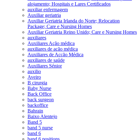
alojamento; Hospitais e Lares Certificados
auxiliar enfermagem
Auxiliar geriatria
Auxiliar Geriatria Irlanda do Norte; Relocation
Package; Care e Nursing Homes
Auxiliar Geriatria Reino Unido; Care e Nursing Homes
auxiliares
Auxiliares Ação médica
auxiliares de ação médica
Auxiliares de Acção Médica
auxiliares de saúde
Auxiliares Sénior
auxilio
Aveiro
B cirurgia
Baby Nurse
Back Office
back surgeon
backoffice
Bahrain
Baixo Alentejo
Band 5
band 5 nurse
band 6
band 6 positions