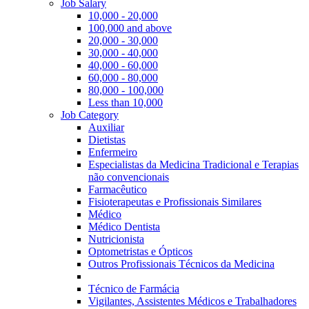
Job Salary
10,000 - 20,000
100,000 and above
20,000 - 30,000
30,000 - 40,000
40,000 - 60,000
60,000 - 80,000
80,000 - 100,000
Less than 10,000
Job Category
Auxiliar
Dietistas
Enfermeiro
Especialistas da Medicina Tradicional e Terapias
não convencionais
Farmacêutico
Fisioterapeutas e Profissionais Similares
Médico
Médico Dentista
Nutricionista
Optometristas e Ópticos
Outros Profissionais Técnicos da Medicina
Técnico de Farmácia
Vigilantes, Assistentes Médicos e Trabalhadores