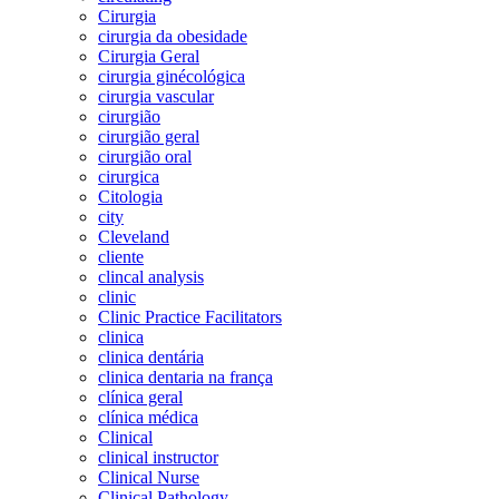
Cirurgia
cirurgia da obesidade
Cirurgia Geral
cirurgia ginécológica
cirurgia vascular
cirurgião
cirurgião geral
cirurgião oral
cirurgica
Citologia
city
Cleveland
cliente
clincal analysis
clinic
Clinic Practice Facilitators
clinica
clinica dentária
clinica dentaria na frança
clínica geral
clínica médica
Clinical
clinical instructor
Clinical Nurse
Clinical Pathology