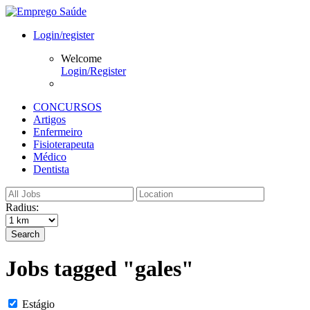
Login/register
Welcome
Login/Register
CONCURSOS
Artigos
Enfermeiro
Fisioterapeuta
Médico
Dentista
Radius:
Search
Jobs tagged "gales"
Estágio