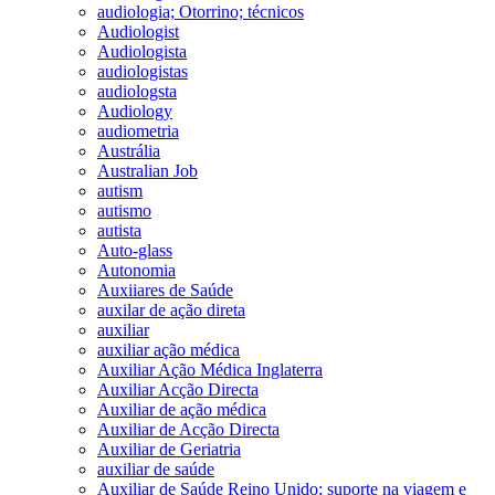
audiologia; Otorrino; técnicos
Audiologist
Audiologista
audiologistas
audiologsta
Audiology
audiometria
Austrália
Australian Job
autism
autismo
autista
Auto-glass
Autonomia
Auxiiares de Saúde
auxilar de ação direta
auxiliar
auxiliar ação médica
Auxiliar Ação Médica Inglaterra
Auxiliar Acção Directa
Auxiliar de ação médica
Auxiliar de Acção Directa
Auxiliar de Geriatria
auxiliar de saúde
Auxiliar de Saúde Reino Unido; suporte na viagem e