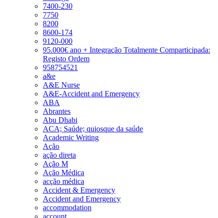
7400-230
7750
8200
8600-174
9120-000
95.000€ ano + Integração Totalmente Comparticipada:
Registo Ordem
958754521
a&e
A&E Nurse
A&E-Accident and Emergency
ABA
Abrantes
Abu Dhabi
ACA; Saúde; quiosque da saúde
Academic Writing
Ação
ação direta
Ação M
Ação Médica
acção médica
Accident & Emergency
Accident and Emergency
accommodation
account