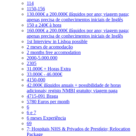
114
1150-156
130.000€ a 200.000€ ilíquidos por ano; viagem paga;
apenas precisa de conhecimentos iniciais de Inglês
150 a 240€ à hora
160.000€ a 200.000€ ilíquidos por ano; viagem paga;
apenas precisa de conhecimentos iniciais de Inglês
1st Interview in Lisboa possible
2 meses de acomodação
2 months free accomodation
2000-5.000.000
2305
31.000€ + Horas Extra
33.000€ - 46.000€
4150-000
42.000€ ilíquidos anuais + possibilidade de horas
adicionais; registo NMBI gratuito; viagem paga
4715-091 Braga
5780 Euros per month
6
6 e 7
6 meses Experiência
69
7; Hospitais NHS & Privados de Prestígio; Relocation
Package