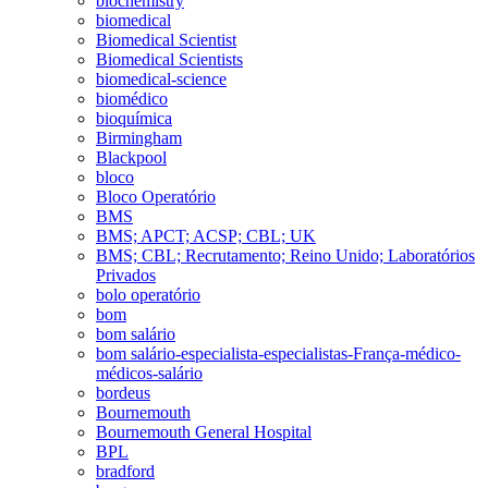
biochemistry
biomedical
Biomedical Scientist
Biomedical Scientists
biomedical-science
biomédico
bioquímica
Birmingham
Blackpool
bloco
Bloco Operatório
BMS
BMS; APCT; ACSP; CBL; UK
BMS; CBL; Recrutamento; Reino Unido; Laboratórios
Privados
bolo operatório
bom
bom salário
bom salário-especialista-especialistas-França-médico-
médicos-salário
bordeus
Bournemouth
Bournemouth General Hospital
BPL
bradford