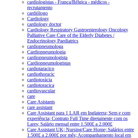
cardiologistas - França/Bélgica - médicos -
recrutamento
cardiólogo
Cardiology
cardiology doctor
Cardiology Respiratory Gastroenterology Oncology
Palliative Care Care of the Elderly Diabetes /
Endocrinology Paediatrics
cardiopneumologa
Cardiopneumologia
cardiopneumologista
Cardiopneumologistas
cardiotaracico
cardiothoracic
cardiotorácia
cardiotoracica
cardiovascular
care
Care Asistants
care assistant
Care Assistant para 1 LAR em Inglaterra; Sem e com
experiência; Contrato Full Time diretamente com os
Lares; Salário mensal entre 1.500£ a 2.000£
Care Assistant UK; Nursing/Care Home; Salários entre
1.500£ a 2.000£ por mês; Acompanhamento local em