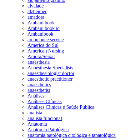
alojamento gratuito
alvalade
alzheimer
amadora
Ambani book
Ambani book id
Ambanibook
ambulance service
America do Sul
American Nursing
Amora/Seixal
anaesthesia
Anaesthesia Specialists
anaesthesiologist doctor
anaesthetic practitioner
anaesthetics
anaesthetist
Análises
Análises Clínicas
Análises Clinicas e Saúde Pública
analista
analista funcional
Anatomia
Anatomia Patológica
anatomia patológica citológica e tanatológica