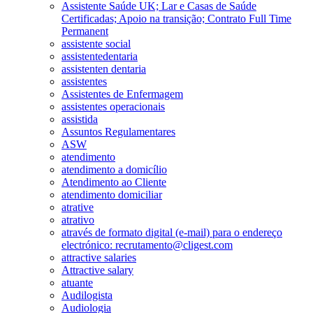
Assistente Saúde UK; Lar e Casas de Saúde
Certificadas; Apoio na transição; Contrato Full Time
Permanent
assistente social
assistentedentaria
assistenten dentaria
assistentes
Assistentes de Enfermagem
assistentes operacionais
assistida
Assuntos Regulamentares
ASW
atendimento
atendimento a domicílio
Atendimento ao Cliente
atendimento domiciliar
atrative
atrativo
através de formato digital (e-mail) para o endereço
electrónico: recrutamento@cligest.com
attractive salaries
Attractive salary
atuante
Audilogista
Audiologia