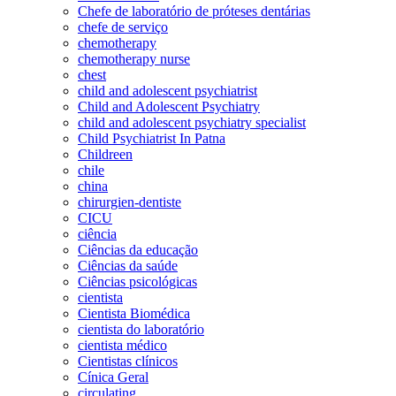
Chefe de laboratório de próteses dentárias
chefe de serviço
chemotherapy
chemotherapy nurse
chest
child and adolescent psychiatrist
Child and Adolescent Psychiatry
child and adolescent psychiatry specialist
Child Psychiatrist In Patna
Childreen
chile
china
chirurgien-dentiste
CICU
ciência
Ciências da educação
Ciências da saúde
Ciências psicológicas
cientista
Cientista Biomédica
cientista do laboratório
cientista médico
Cientistas clínicos
Cínica Geral
circulating