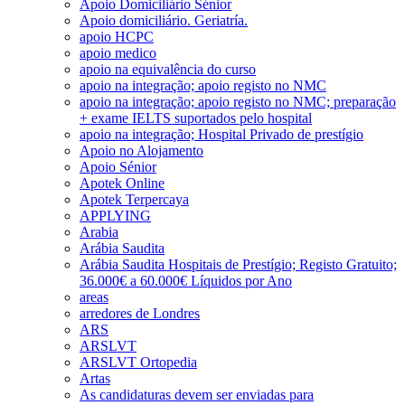
Apoio Domiciliário Sénior
Apoio domiciliário. Geriatría.
apoio HCPC
apoio medico
apoio na equivalência do curso
apoio na integração; apoio registo no NMC
apoio na integração; apoio registo no NMC; preparação
+ exame IELTS suportados pelo hospital
apoio na integração; Hospital Privado de prestígio
Apoio no Alojamento
Apoio Sénior
Apotek Online
Apotek Terpercaya
APPLYING
Arabia
Arábia Saudita
Arábia Saudita Hospitais de Prestígio; Registo Gratuito;
36.000€ a 60.000€ Líquidos por Ano
areas
arredores de Londres
ARS
ARSLVT
ARSLVT Ortopedia
Artas
As candidaturas devem ser enviadas para