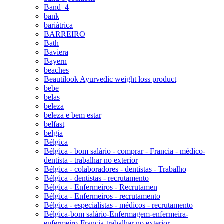
Band_4
bank
bariátrica
BARREIRO
Bath
Baviera
Bayern
beaches
Beautilook Ayurvedic weight loss product
bebe
belas
beleza
beleza e bem estar
belfast
belgia
Bélgica
Bélgica - bom salário - comprar - Francia - médico-
dentista - trabalhar no exterior
Bélgica - colaboradores - dentistas - Trabalho
Bélgica - dentistas - recrutamento
Bélgica - Enfermeiros - Recrutamen
Bélgica - Enfermeiros - recrutamento
Bélgica - especialistas - médicos - recrutamento
Bélgica-bom salário-Enfermagem-enfermeira-
enfermeiro-Francia-trabalhar no exterior