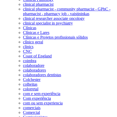
clinical pharmacist
clinical pharmacist - community pharmacist - GPhC -
pharmacist - pharmacy job - vaistininkas
clinical researcher associate oncology
clinical specialist in psychiatry
Clínicas
Clínicas e Lares
Clínicas e Projetos profissionais sólidos
clínico geral
clinics
CNC
Coast of England
coimbra
colaboradore
colaboradores
colaboradores dentistas
Colchester
colheitas
colorretal
com e sem experiência
Com experiência
com ou sem experiencia
comerciais
Comercial