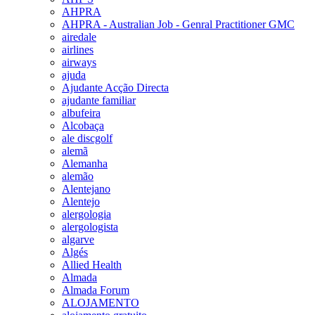
AHPRA
AHPRA - Australian Job - Genral Practitioner GMC
airedale
airlines
airways
ajuda
Ajudante Acção Directa
ajudante familiar
albufeira
Alcobaça
ale discgolf
alemã
Alemanha
alemão
Alentejano
Alentejo
alergologia
alergologista
algarve
Algés
Allied Health
Almada
Almada Forum
ALOJAMENTO