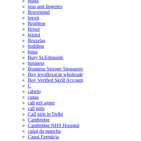
braga
bras and lingeries
Bravemind
brexit
Brighton
Brisol
bristol
Bruxelas
building
bupa
Bury St.Edmunds
business
Business Storage Singapore
Buy levofloxacin wholesale
Buy Verified Skrill Account
C
cabelo
cagas
call girl ajmer
call girls
Call girls in Delhi
Cambridge
Cambridge NHS Hospital
canal da mancha
Canal Farmácia