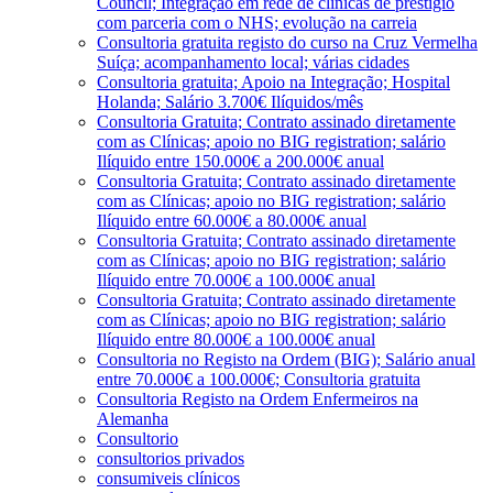
Council; Integração em rede de clínicas de prestígio
com parceria com o NHS; evolução na carreia
Consultoria gratuita registo do curso na Cruz Vermelha
Suíça; acompanhamento local; várias cidades
Consultoria gratuita; Apoio na Integração; Hospital
Holanda; Salário 3.700€ Ilíquidos/mês
Consultoria Gratuita; Contrato assinado diretamente
com as Clínicas; apoio no BIG registration; salário
Ilíquido entre 150.000€ a 200.000€ anual
Consultoria Gratuita; Contrato assinado diretamente
com as Clínicas; apoio no BIG registration; salário
Ilíquido entre 60.000€ a 80.000€ anual
Consultoria Gratuita; Contrato assinado diretamente
com as Clínicas; apoio no BIG registration; salário
Ilíquido entre 70.000€ a 100.000€ anual
Consultoria Gratuita; Contrato assinado diretamente
com as Clínicas; apoio no BIG registration; salário
Ilíquido entre 80.000€ a 100.000€ anual
Consultoria no Registo na Ordem (BIG); Salário anual
entre 70.000€ a 100.000€; Consultoria gratuita
Consultoria Registo na Ordem Enfermeiros na
Alemanha
Consultorio
consultorios privados
consumiveis clínicos