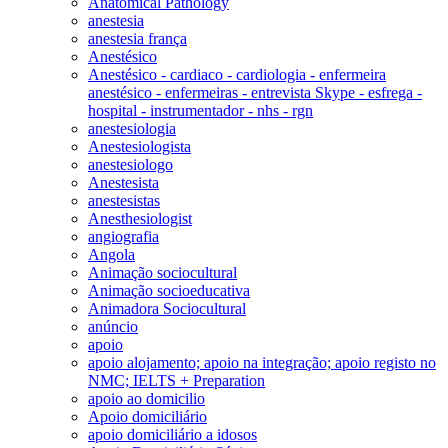
Anatomical Pathology
anestesia
anestesia frança
Anestésico
Anestésico - cardiaco - cardiologia - enfermeira
anestésico - enfermeiras - entrevista Skype - esfrega -
hospital - instrumentador - nhs - rgn
anestesiologia
Anestesiologista
anestesiologo
Anestesista
anestesistas
Anesthesiologist
angiografia
Angola
Animação sociocultural
Animação socioeducativa
Animadora Sociocultural
anúncio
apoio
apoio alojamento; apoio na integração; apoio registo no
NMC; IELTS + Preparation
apoio ao domicilio
Apoio domiciliário
apoio domiciliário a idosos