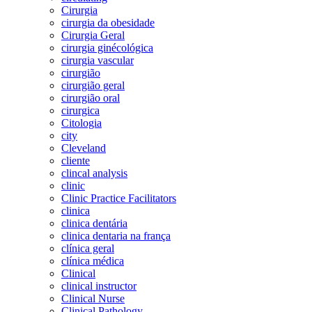
Cirurgia
cirurgia da obesidade
Cirurgia Geral
cirurgia ginécológica
cirurgia vascular
cirurgião
cirurgião geral
cirurgião oral
cirurgica
Citologia
city
Cleveland
cliente
clincal analysis
clinic
Clinic Practice Facilitators
clinica
clinica dentária
clinica dentaria na frança
clínica geral
clínica médica
Clinical
clinical instructor
Clinical Nurse
Clinical Pathology