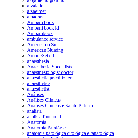
alojamento gratuito
alvalade
alzheimer
amadora
Ambani book
Ambani book id
Ambanibook
ambulance service
America do Sul
American Nursing
Amora/Seixal
anaesthesia
Anaesthesia Specialists
anaesthesiologist doctor
anaesthetic practitioner
anaesthetics
anaesthetist
Análises
Análises Clínicas
Análises Clinicas e Saúde Pública
analista
analista funcional
Anatomia
Anatomia Patológica
anatomia patológica citológica e tanatológica