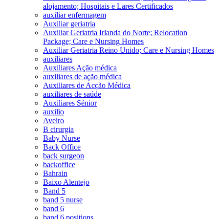
alojamento; Hospitais e Lares Certificados
auxiliar enfermagem
Auxiliar geriatria
Auxiliar Geriatria Irlanda do Norte; Relocation
Package; Care e Nursing Homes
Auxiliar Geriatria Reino Unido; Care e Nursing Homes
auxiliares
Auxiliares Ação médica
auxiliares de ação médica
Auxiliares de Acção Médica
auxiliares de saúde
Auxiliares Sénior
auxilio
Aveiro
B cirurgia
Baby Nurse
Back Office
back surgeon
backoffice
Bahrain
Baixo Alentejo
Band 5
band 5 nurse
band 6
band 6 positions