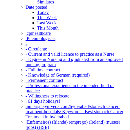
Similares
Date posted
Today
This Week
Last Week
This Month
‎ cplhealthcare‬
Pneumologistas
-
- Circulante
- Current and valid licence to practice as a Nurse
- Degree in Nursing and graduated from an approved
nursing program
- Full time contract
- Knowledge of German (required)
- Permanent contract
- Professional experience in the intended field of
practice
- Willingness to relocate
. 61 days holidays!
.punarjanayurveda.com/hyderabad/stomach-cancer-
treatment-hospitals/ Keywords : Best stomach Cancer
Treatment in hyderabad
(Enfermeiros) (Irlanda) (emprego) (Ireland) (nurses)
(jobs) (HSE)