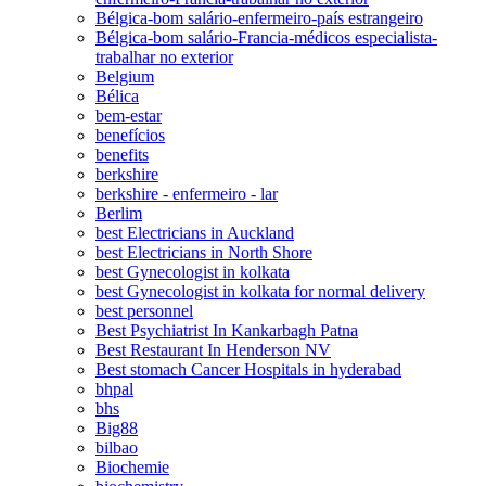
Bélgica-bom salário-enfermeiro-país estrangeiro
Bélgica-bom salário-Francia-médicos especialista-
trabalhar no exterior
Belgium
Bélica
bem-estar
benefícios
benefits
berkshire
berkshire - enfermeiro - lar
Berlim
best Electricians in Auckland
best Electricians in North Shore
best Gynecologist in kolkata
best Gynecologist in kolkata for normal delivery
best personnel
Best Psychiatrist In Kankarbagh Patna
Best Restaurant In Henderson NV
Best stomach Cancer Hospitals in hyderabad
bhpal
bhs
Big88
bilbao
Biochemie