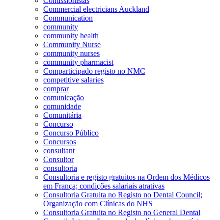
Comissionistas
Commercial electricians Auckland
Communication
community
community health
Community Nurse
community nurses
community pharmacist
Comparticipado registo no NMC
competitive salaries
comprar
comunicação
comunidade
Comunitária
Concurso
Concurso Público
Concursos
consultant
Consultor
consultoria
Consultoria e registo gratuitos na Ordem dos Médicos
em França; condições salariais atrativas
Consultoria Gratuita no Registo no Dental Council;
Organização com Clínicas do NHS
Consultoria Gratuita no Registo no General Dental