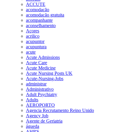
ACCUTE
acomodação
acomodação gratuita
acompanhante
aconselhamento
Açores
acrilico
acupuntor
acupuntura
acute
Acute Admissions
Acute Care
Acute Medicine
Acute Nursing Posts UK
Acute-Nursing-Jobs
administrar
Administrativo
Adult Psychiatry
Adults
AEROPORTO
Agencia Recrutamento Reino Unido
Agency Job
Agente de Geriatria
águeda
AHP'S