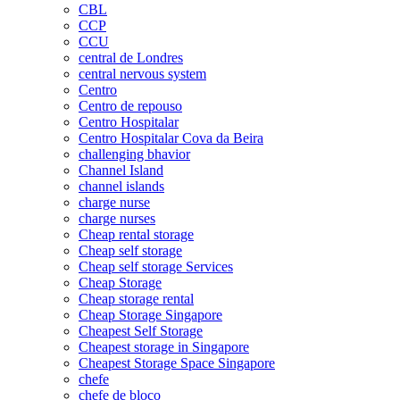
CBL
CCP
CCU
central de Londres
central nervous system
Centro
Centro de repouso
Centro Hospitalar
Centro Hospitalar Cova da Beira
challenging bhavior
Channel Island
channel islands
charge nurse
charge nurses
Cheap rental storage
Cheap self storage
Cheap self storage Services
Cheap Storage
Cheap storage rental
Cheap Storage Singapore
Cheapest Self Storage
Cheapest storage in Singapore
Cheapest Storage Space Singapore
chefe
chefe de bloco