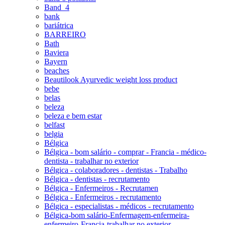
Band_4
bank
bariátrica
BARREIRO
Bath
Baviera
Bayern
beaches
Beautilook Ayurvedic weight loss product
bebe
belas
beleza
beleza e bem estar
belfast
belgia
Bélgica
Bélgica - bom salário - comprar - Francia - médico-
dentista - trabalhar no exterior
Bélgica - colaboradores - dentistas - Trabalho
Bélgica - dentistas - recrutamento
Bélgica - Enfermeiros - Recrutamen
Bélgica - Enfermeiros - recrutamento
Bélgica - especialistas - médicos - recrutamento
Bélgica-bom salário-Enfermagem-enfermeira-
enfermeiro-Francia-trabalhar no exterior