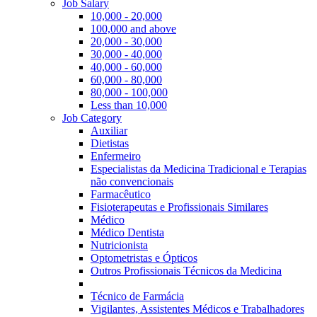
Job Salary
10,000 - 20,000
100,000 and above
20,000 - 30,000
30,000 - 40,000
40,000 - 60,000
60,000 - 80,000
80,000 - 100,000
Less than 10,000
Job Category
Auxiliar
Dietistas
Enfermeiro
Especialistas da Medicina Tradicional e Terapias
não convencionais
Farmacêutico
Fisioterapeutas e Profissionais Similares
Médico
Médico Dentista
Nutricionista
Optometristas e Ópticos
Outros Profissionais Técnicos da Medicina
Técnico de Farmácia
Vigilantes, Assistentes Médicos e Trabalhadores