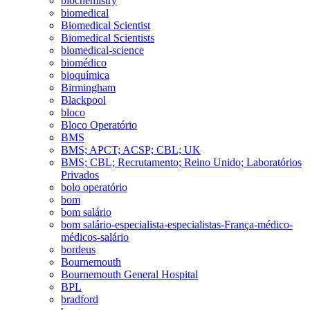
biochemistry
biomedical
Biomedical Scientist
Biomedical Scientists
biomedical-science
biomédico
bioquímica
Birmingham
Blackpool
bloco
Bloco Operatório
BMS
BMS; APCT; ACSP; CBL; UK
BMS; CBL; Recrutamento; Reino Unido; Laboratórios
Privados
bolo operatório
bom
bom salário
bom salário-especialista-especialistas-França-médico-
médicos-salário
bordeus
Bournemouth
Bournemouth General Hospital
BPL
bradford