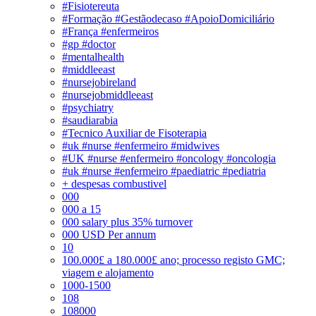
#Fisiotereuta
#Formação #Gestãodecaso #ApoioDomiciliário
#França #enfermeiros
#gp #doctor
#mentalhealth
#middleeast
#nursejobireland
#nursejobmiddleeast
#psychiatry
#saudiarabia
#Tecnico Auxiliar de Fisoterapia
#uk #nurse #enfermeiro #midwives
#UK #nurse #enfermeiro #oncology #oncologia
#uk #nurse #enfermeiro #paediatric #pediatria
+ despesas combustivel
000
000 a 15
000 salary plus 35% turnover
000 USD Per annum
10
100.000£ a 180.000£ ano; processo registo GMC;
viagem e alojamento
1000-1500
108
108000