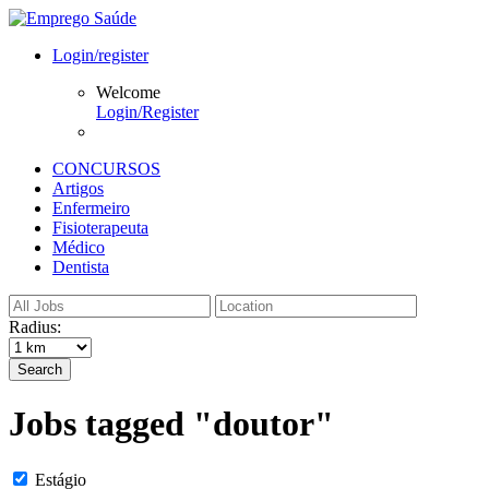
Login/register
Welcome
Login/Register
CONCURSOS
Artigos
Enfermeiro
Fisioterapeuta
Médico
Dentista
Radius:
Search
Jobs tagged "doutor"
Estágio