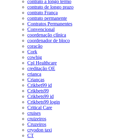
contrato a longo termo
contrato de longo prazo
contrato França
contrato permanente
Contratos Permanentes
Convencional
coordenação clínica
coordenador de bloco
coração
Cork
cowhig
Cpl Healthcare
creditação OE
criança
Crianças
Crikbet99 id
Crikbets99
Crikbets99 id
Crikbets99 login
Critical Care
cruises
cruizeiros
Cruzeiros
cryodon taxi
CT