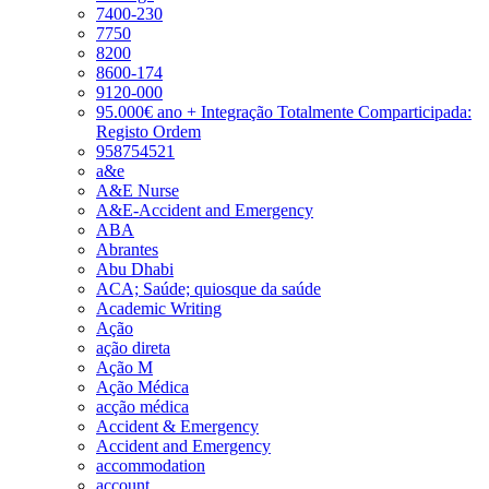
7400-230
7750
8200
8600-174
9120-000
95.000€ ano + Integração Totalmente Comparticipada:
Registo Ordem
958754521
a&e
A&E Nurse
A&E-Accident and Emergency
ABA
Abrantes
Abu Dhabi
ACA; Saúde; quiosque da saúde
Academic Writing
Ação
ação direta
Ação M
Ação Médica
acção médica
Accident & Emergency
Accident and Emergency
accommodation
account