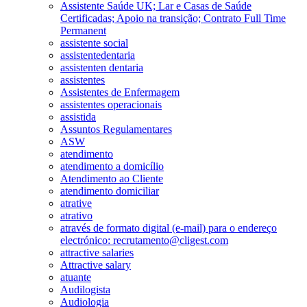
Assistente Saúde UK; Lar e Casas de Saúde
Certificadas; Apoio na transição; Contrato Full Time
Permanent
assistente social
assistentedentaria
assistenten dentaria
assistentes
Assistentes de Enfermagem
assistentes operacionais
assistida
Assuntos Regulamentares
ASW
atendimento
atendimento a domicílio
Atendimento ao Cliente
atendimento domiciliar
atrative
atrativo
através de formato digital (e-mail) para o endereço
electrónico: recrutamento@cligest.com
attractive salaries
Attractive salary
atuante
Audilogista
Audiologia