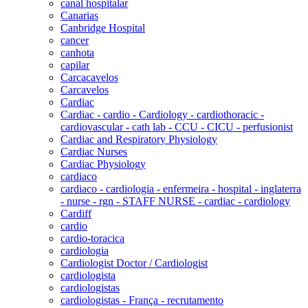
canal hospitalar
Canarias
Canbridge Hospital
cancer
canhota
capilar
Carcacavelos
Carcavelos
Cardiac
Cardiac - cardio - Cardiology - cardiothoracic -
cardiovascular - cath lab - CCU - CICU - perfusionist
Cardiac and Respiratory Physiology
Cardiac Nurses
Cardiac Physiology
cardiaco
cardiaco - cardiologia - enfermeira - hospital - inglaterra
- nurse - rgn - STAFF NURSE - cardiac - cardiology
Cardiff
cardio
cardio-toracica
cardiologia
Cardiologist Doctor / Cardiologist
cardiologista
cardiologistas
cardiologistas - França - recrutamento