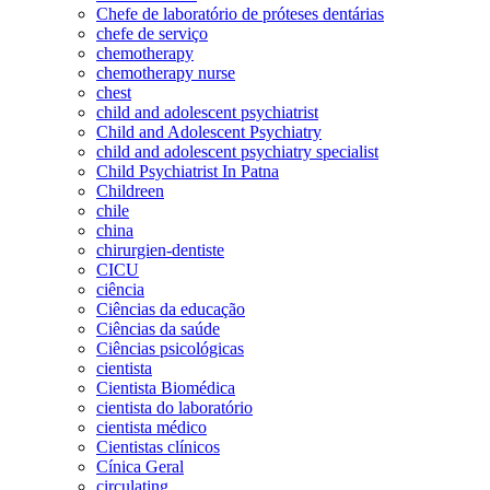
Chefe de laboratório de próteses dentárias
chefe de serviço
chemotherapy
chemotherapy nurse
chest
child and adolescent psychiatrist
Child and Adolescent Psychiatry
child and adolescent psychiatry specialist
Child Psychiatrist In Patna
Childreen
chile
china
chirurgien-dentiste
CICU
ciência
Ciências da educação
Ciências da saúde
Ciências psicológicas
cientista
Cientista Biomédica
cientista do laboratório
cientista médico
Cientistas clínicos
Cínica Geral
circulating