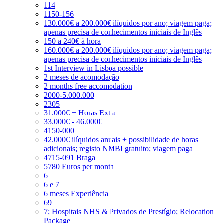
114
1150-156
130.000€ a 200.000€ ilíquidos por ano; viagem paga;
apenas precisa de conhecimentos iniciais de Inglês
150 a 240€ à hora
160.000€ a 200.000€ ilíquidos por ano; viagem paga;
apenas precisa de conhecimentos iniciais de Inglês
1st Interview in Lisboa possible
2 meses de acomodação
2 months free accomodation
2000-5.000.000
2305
31.000€ + Horas Extra
33.000€ - 46.000€
4150-000
42.000€ ilíquidos anuais + possibilidade de horas
adicionais; registo NMBI gratuito; viagem paga
4715-091 Braga
5780 Euros per month
6
6 e 7
6 meses Experiência
69
7; Hospitais NHS & Privados de Prestígio; Relocation
Package