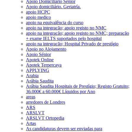
Apoio Domiciliário Sénior
Apoio domiciliário. Geriatría.
apoio HCPC
apoio medico
apoio na equivalência do curso
apoio na integração; apoio registo no NMC
apoio na integração; apoio registo no NMC; preparação
+ exame IELTS suportados pelo hospital
apoio na integração; Hospital Privado de prestígio
Apoio no Alojamento
Apoio Sénior
Apotek Online
Apotek Terpercaya
APPLYING
Arabia
Arábia Saudita
Arábia Saudita Hospitais de Prestígio; Registo Gratuito;
36.000€ a 60.000€ Líquidos por Ano
areas
arredores de Londres
ARS
ARSLVT
ARSLVT Ortopedia
Artas
As candidaturas devem ser enviadas para