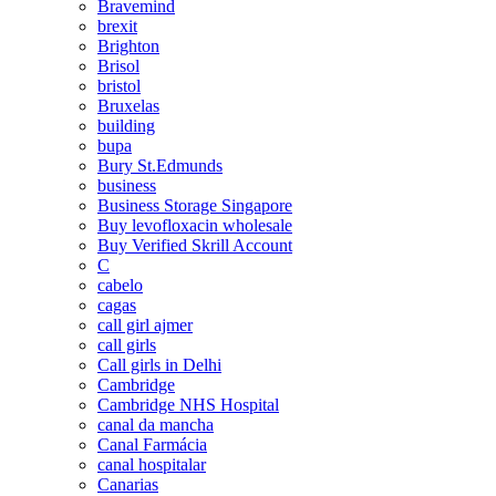
Bravemind
brexit
Brighton
Brisol
bristol
Bruxelas
building
bupa
Bury St.Edmunds
business
Business Storage Singapore
Buy levofloxacin wholesale
Buy Verified Skrill Account
C
cabelo
cagas
call girl ajmer
call girls
Call girls in Delhi
Cambridge
Cambridge NHS Hospital
canal da mancha
Canal Farmácia
canal hospitalar
Canarias