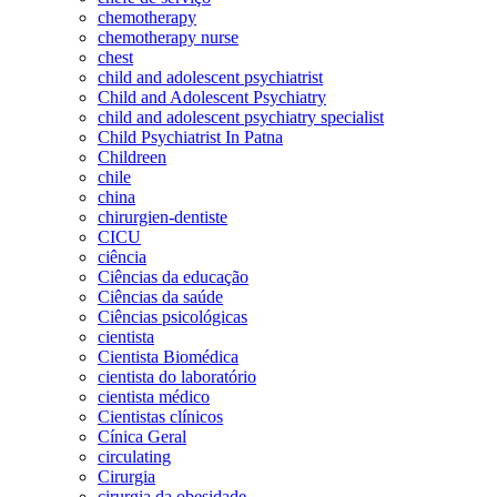
chemotherapy
chemotherapy nurse
chest
child and adolescent psychiatrist
Child and Adolescent Psychiatry
child and adolescent psychiatry specialist
Child Psychiatrist In Patna
Childreen
chile
china
chirurgien-dentiste
CICU
ciência
Ciências da educação
Ciências da saúde
Ciências psicológicas
cientista
Cientista Biomédica
cientista do laboratório
cientista médico
Cientistas clínicos
Cínica Geral
circulating
Cirurgia
cirurgia da obesidade