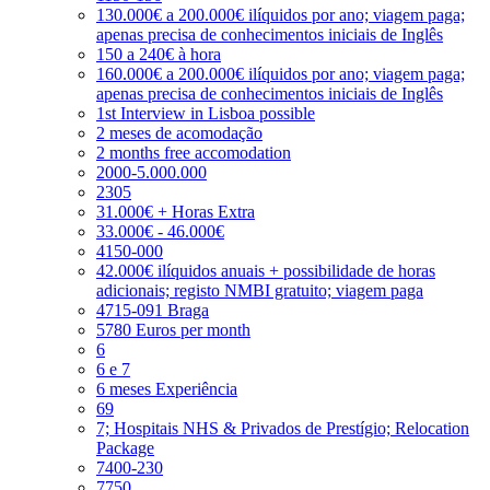
130.000€ a 200.000€ ilíquidos por ano; viagem paga;
apenas precisa de conhecimentos iniciais de Inglês
150 a 240€ à hora
160.000€ a 200.000€ ilíquidos por ano; viagem paga;
apenas precisa de conhecimentos iniciais de Inglês
1st Interview in Lisboa possible
2 meses de acomodação
2 months free accomodation
2000-5.000.000
2305
31.000€ + Horas Extra
33.000€ - 46.000€
4150-000
42.000€ ilíquidos anuais + possibilidade de horas
adicionais; registo NMBI gratuito; viagem paga
4715-091 Braga
5780 Euros per month
6
6 e 7
6 meses Experiência
69
7; Hospitais NHS & Privados de Prestígio; Relocation
Package
7400-230
7750