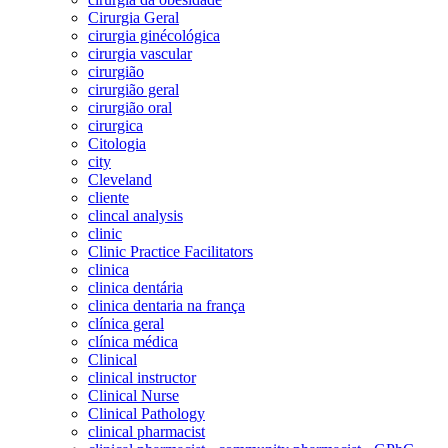
Cirurgia Geral
cirurgia ginécológica
cirurgia vascular
cirurgião
cirurgião geral
cirurgião oral
cirurgica
Citologia
city
Cleveland
cliente
clincal analysis
clinic
Clinic Practice Facilitators
clinica
clinica dentária
clinica dentaria na frança
clínica geral
clínica médica
Clinical
clinical instructor
Clinical Nurse
Clinical Pathology
clinical pharmacist