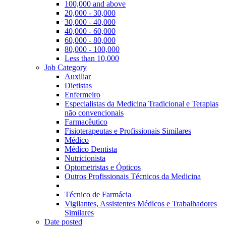
100,000 and above
20,000 - 30,000
30,000 - 40,000
40,000 - 60,000
60,000 - 80,000
80,000 - 100,000
Less than 10,000
Job Category
Auxiliar
Dietistas
Enfermeiro
Especialistas da Medicina Tradicional e Terapias
não convencionais
Farmacêutico
Fisioterapeutas e Profissionais Similares
Médico
Médico Dentista
Nutricionista
Optometristas e Ópticos
Outros Profissionais Técnicos da Medicina
Técnico de Farmácia
Vigilantes, Assistentes Médicos e Trabalhadores
Similares
Date posted