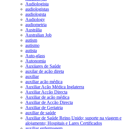
Audiologista
audiologistas
audiologsta
Audiology
audiometria
Austrália
Australian Job
autism
autismo
autista
Auto-glass
Autonomia
Auxiiares de Saúde
auxilar de ação direta
auxiliar
auxiliar ação médica
Auxiliar Ação Médica Inglaterra
Auxiliar Acção Directa
Auxiliar de ação médica
Auxiliar de Acção Directa
Auxiliar de Geriatria
auxiliar de saúde
Auxiliar de Saúde Reino Unido; suporte na viagem e
alojamento; Hospitais e Lares Certificados
auxiliar enfermagem