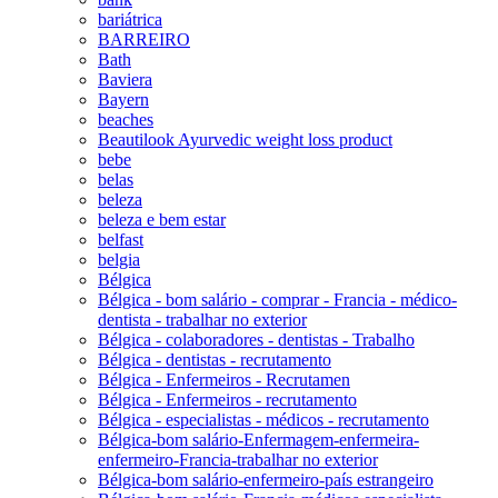
bariátrica
BARREIRO
Bath
Baviera
Bayern
beaches
Beautilook Ayurvedic weight loss product
bebe
belas
beleza
beleza e bem estar
belfast
belgia
Bélgica
Bélgica - bom salário - comprar - Francia - médico-
dentista - trabalhar no exterior
Bélgica - colaboradores - dentistas - Trabalho
Bélgica - dentistas - recrutamento
Bélgica - Enfermeiros - Recrutamen
Bélgica - Enfermeiros - recrutamento
Bélgica - especialistas - médicos - recrutamento
Bélgica-bom salário-Enfermagem-enfermeira-
enfermeiro-Francia-trabalhar no exterior
Bélgica-bom salário-enfermeiro-país estrangeiro