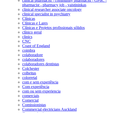
clinical pharmacist - community pharmacist - GPhC -
pharmacist - pharmacy job - vaistininkas
clinical researcher associate oncology
clinical specialist in psychiatry
Clínicas
Clínicas e Lares
Clínicas e Projetos profissionais sólidos
clínico geral
clinics
CNC
Coast of England
coimbra
colaboradore
colaboradores
colaboradores dentistas
Colchester
colheitas
colorretal
com e sem experiência
Com experiência
com ou sem experiencia
comerciais
Comercial
Comissionistas
Commercial electricians Auckland