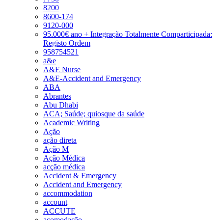
8200
8600-174
9120-000
95.000€ ano + Integração Totalmente Comparticipada:
Registo Ordem
958754521
a&e
A&E Nurse
A&E-Accident and Emergency
ABA
Abrantes
Abu Dhabi
ACA; Saúde; quiosque da saúde
Academic Writing
Ação
ação direta
Ação M
Ação Médica
acção médica
Accident & Emergency
Accident and Emergency
accommodation
account
ACCUTE
acomodação