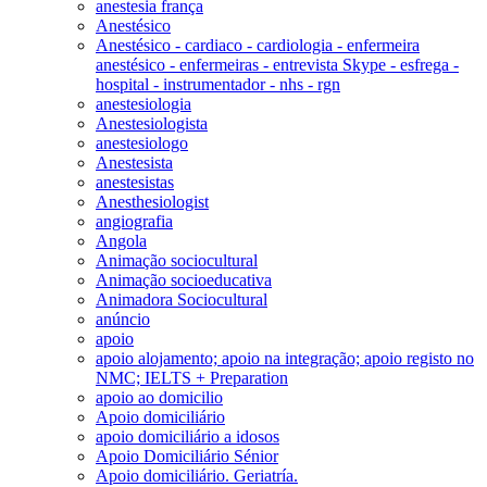
anestesia frança
Anestésico
Anestésico - cardiaco - cardiologia - enfermeira
anestésico - enfermeiras - entrevista Skype - esfrega -
hospital - instrumentador - nhs - rgn
anestesiologia
Anestesiologista
anestesiologo
Anestesista
anestesistas
Anesthesiologist
angiografia
Angola
Animação sociocultural
Animação socioeducativa
Animadora Sociocultural
anúncio
apoio
apoio alojamento; apoio na integração; apoio registo no
NMC; IELTS + Preparation
apoio ao domicilio
Apoio domiciliário
apoio domiciliário a idosos
Apoio Domiciliário Sénior
Apoio domiciliário. Geriatría.