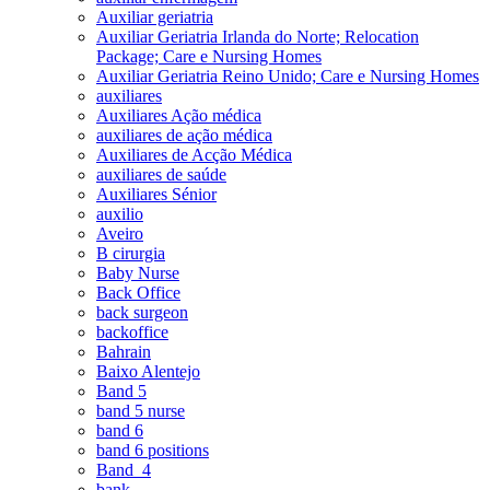
Auxiliar geriatria
Auxiliar Geriatria Irlanda do Norte; Relocation
Package; Care e Nursing Homes
Auxiliar Geriatria Reino Unido; Care e Nursing Homes
auxiliares
Auxiliares Ação médica
auxiliares de ação médica
Auxiliares de Acção Médica
auxiliares de saúde
Auxiliares Sénior
auxilio
Aveiro
B cirurgia
Baby Nurse
Back Office
back surgeon
backoffice
Bahrain
Baixo Alentejo
Band 5
band 5 nurse
band 6
band 6 positions
Band_4
bank