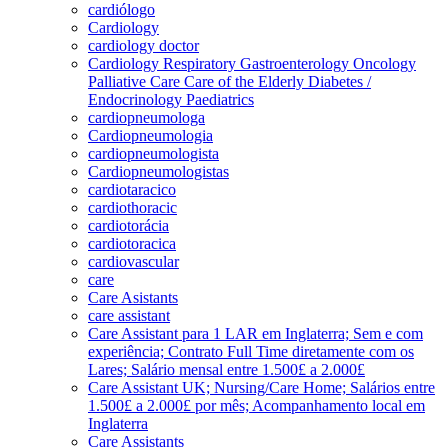
cardiólogo
Cardiology
cardiology doctor
Cardiology Respiratory Gastroenterology Oncology
Palliative Care Care of the Elderly Diabetes /
Endocrinology Paediatrics
cardiopneumologa
Cardiopneumologia
cardiopneumologista
Cardiopneumologistas
cardiotaracico
cardiothoracic
cardiotorácia
cardiotoracica
cardiovascular
care
Care Asistants
care assistant
Care Assistant para 1 LAR em Inglaterra; Sem e com
experiência; Contrato Full Time diretamente com os
Lares; Salário mensal entre 1.500£ a 2.000£
Care Assistant UK; Nursing/Care Home; Salários entre
1.500£ a 2.000£ por mês; Acompanhamento local em
Inglaterra
Care Assistants