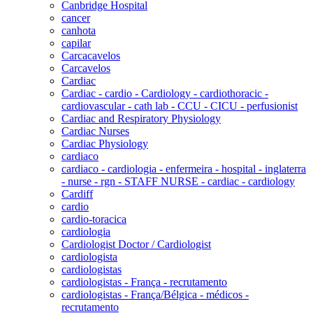
Canbridge Hospital
cancer
canhota
capilar
Carcacavelos
Carcavelos
Cardiac
Cardiac - cardio - Cardiology - cardiothoracic -
cardiovascular - cath lab - CCU - CICU - perfusionist
Cardiac and Respiratory Physiology
Cardiac Nurses
Cardiac Physiology
cardiaco
cardiaco - cardiologia - enfermeira - hospital - inglaterra
- nurse - rgn - STAFF NURSE - cardiac - cardiology
Cardiff
cardio
cardio-toracica
cardiologia
Cardiologist Doctor / Cardiologist
cardiologista
cardiologistas
cardiologistas - França - recrutamento
cardiologistas - França/Bélgica - médicos -
recrutamento