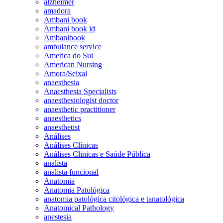
alzheimer
amadora
Ambani book
Ambani book id
Ambanibook
ambulance service
America do Sul
American Nursing
Amora/Seixal
anaesthesia
Anaesthesia Specialists
anaesthesiologist doctor
anaesthetic practitioner
anaesthetics
anaesthetist
Análises
Análises Clínicas
Análises Clinicas e Saúde Pública
analista
analista funcional
Anatomia
Anatomia Patológica
anatomia patológica citológica e tanatológica
Anatomical Pathology
anestesia