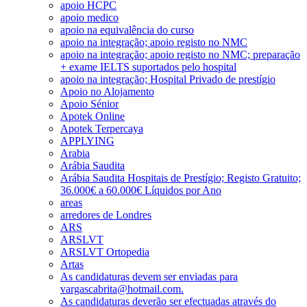
apoio HCPC
apoio medico
apoio na equivalência do curso
apoio na integração; apoio registo no NMC
apoio na integração; apoio registo no NMC; preparação
+ exame IELTS suportados pelo hospital
apoio na integração; Hospital Privado de prestígio
Apoio no Alojamento
Apoio Sénior
Apotek Online
Apotek Terpercaya
APPLYING
Arabia
Arábia Saudita
Arábia Saudita Hospitais de Prestígio; Registo Gratuito;
36.000€ a 60.000€ Líquidos por Ano
areas
arredores de Londres
ARS
ARSLVT
ARSLVT Ortopedia
Artas
As candidaturas devem ser enviadas para
vargascabrita@hotmail.com.
As candidaturas deverão ser efectuadas através do