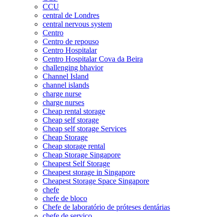
CCU
central de Londres
central nervous system
Centro
Centro de repouso
Centro Hospitalar
Centro Hospitalar Cova da Beira
challenging bhavior
Channel Island
channel islands
charge nurse
charge nurses
Cheap rental storage
Cheap self storage
Cheap self storage Services
Cheap Storage
Cheap storage rental
Cheap Storage Singapore
Cheapest Self Storage
Cheapest storage in Singapore
Cheapest Storage Space Singapore
chefe
chefe de bloco
Chefe de laboratório de próteses dentárias
chefe de serviço