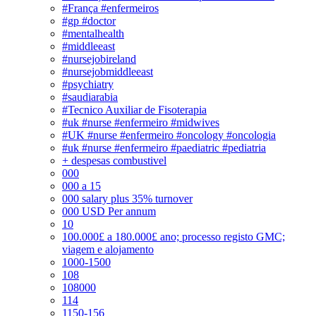
#França #enfermeiros
#gp #doctor
#mentalhealth
#middleeast
#nursejobireland
#nursejobmiddleeast
#psychiatry
#saudiarabia
#Tecnico Auxiliar de Fisoterapia
#uk #nurse #enfermeiro #midwives
#UK #nurse #enfermeiro #oncology #oncologia
#uk #nurse #enfermeiro #paediatric #pediatria
+ despesas combustivel
000
000 a 15
000 salary plus 35% turnover
000 USD Per annum
10
100.000£ a 180.000£ ano; processo registo GMC;
viagem e alojamento
1000-1500
108
108000
114
1150-156