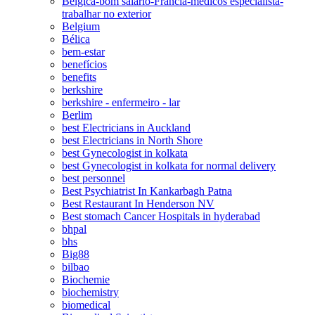
Bélgica-bom salário-Francia-médicos especialista-
trabalhar no exterior
Belgium
Bélica
bem-estar
benefícios
benefits
berkshire
berkshire - enfermeiro - lar
Berlim
best Electricians in Auckland
best Electricians in North Shore
best Gynecologist in kolkata
best Gynecologist in kolkata for normal delivery
best personnel
Best Psychiatrist In Kankarbagh Patna
Best Restaurant In Henderson NV
Best stomach Cancer Hospitals in hyderabad
bhpal
bhs
Big88
bilbao
Biochemie
biochemistry
biomedical