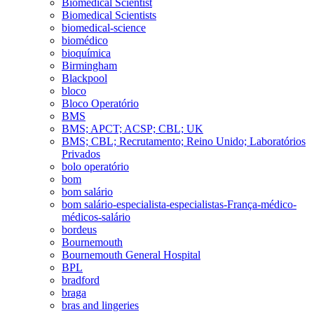
Biomedical Scientist
Biomedical Scientists
biomedical-science
biomédico
bioquímica
Birmingham
Blackpool
bloco
Bloco Operatório
BMS
BMS; APCT; ACSP; CBL; UK
BMS; CBL; Recrutamento; Reino Unido; Laboratórios
Privados
bolo operatório
bom
bom salário
bom salário-especialista-especialistas-França-médico-
médicos-salário
bordeus
Bournemouth
Bournemouth General Hospital
BPL
bradford
braga
bras and lingeries