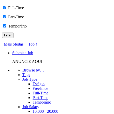
Full-Time
Part-Time
Temporário
Mais ofertas...
Top ↑
Submit a Job
ANUNCIE AQUI
Browse by…
Tags
Job Type
Estágio
Freelance
Full-Time
Part-Time
Temporário
Job Salary
10,000 - 20,000