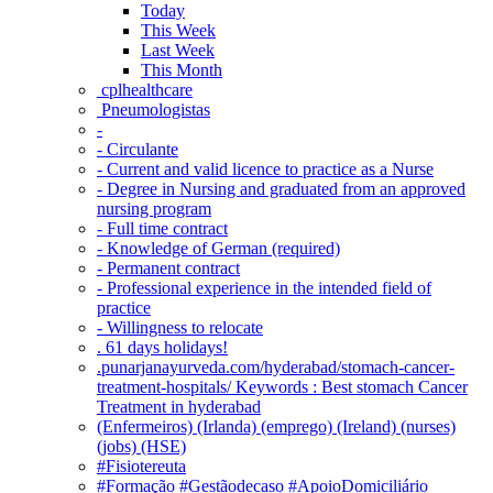
Today
This Week
Last Week
This Month
‎ cplhealthcare‬
Pneumologistas
-
- Circulante
- Current and valid licence to practice as a Nurse
- Degree in Nursing and graduated from an approved
nursing program
- Full time contract
- Knowledge of German (required)
- Permanent contract
- Professional experience in the intended field of
practice
- Willingness to relocate
. 61 days holidays!
.punarjanayurveda.com/hyderabad/stomach-cancer-
treatment-hospitals/ Keywords : Best stomach Cancer
Treatment in hyderabad
(Enfermeiros) (Irlanda) (emprego) (Ireland) (nurses)
(jobs) (HSE)
#Fisiotereuta
#Formação #Gestãodecaso #ApoioDomiciliário