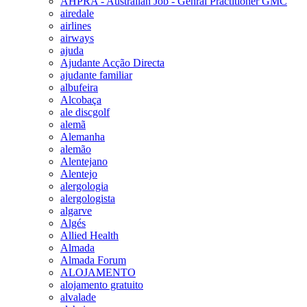
AHPRA - Australian Job - Genral Practitioner GMC
airedale
airlines
airways
ajuda
Ajudante Acção Directa
ajudante familiar
albufeira
Alcobaça
ale discgolf
alemã
Alemanha
alemão
Alentejano
Alentejo
alergologia
alergologista
algarve
Algés
Allied Health
Almada
Almada Forum
ALOJAMENTO
alojamento gratuito
alvalade