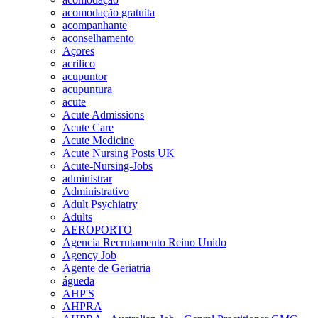
acomodação gratuita
acompanhante
aconselhamento
Açores
acrilico
acupuntor
acupuntura
acute
Acute Admissions
Acute Care
Acute Medicine
Acute Nursing Posts UK
Acute-Nursing-Jobs
administrar
Administrativo
Adult Psychiatry
Adults
AEROPORTO
Agencia Recrutamento Reino Unido
Agency Job
Agente de Geriatria
águeda
AHP'S
AHPRA