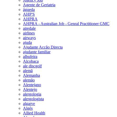
Agency Job
Agente de Geriatria
águeda
AHP'S
AHPRA
AHPRA - Australian Job - Genral Practitioner GMC
airedale
airlines
airways
ajuda
Ajudante Acção Directa
ajudante familiar
albufeira
Alcobaça
ale discgolf
alemã
Alemanha
alemão
Alentejano
Alentejo
alergologia
alergologista
algarve
Algés
Allied Health