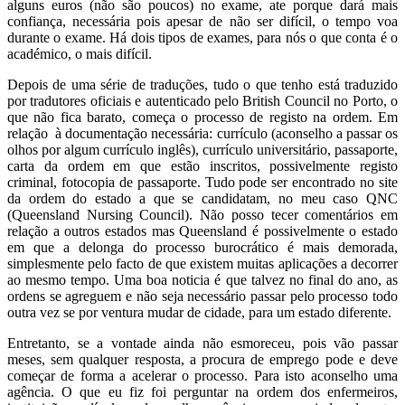
alguns euros (não são poucos) no exame, ate porque dará mais
confiança, necessária pois apesar de não ser difícil, o tempo voa
durante o exame. Há dois tipos de exames, para nós o que conta é o
académico, o mais difícil.
Depois de uma série de traduções, tudo o que tenho está traduzido
por tradutores oficiais e autenticado pelo British Council no Porto, o
que não fica barato, começa o processo de registo na ordem. Em
relação à documentação necessária: currículo (aconselho a passar os
olhos por algum currículo inglês), currículo universitário, passaporte,
carta da ordem em que estão inscritos, possivelmente registo
criminal, fotocopia de passaporte. Tudo pode ser encontrado no site
da ordem do estado a que se candidatam, no meu caso QNC
(Queensland Nursing Council). Não posso tecer comentários em
relação a outros estados mas Queensland é possivelmente o estado
em que a delonga do processo burocrático é mais demorada,
simplesmente pelo facto de que existem muitas aplicações a decorrer
ao mesmo tempo. Uma boa noticia é que talvez no final do ano, as
ordens se agreguem e não seja necessário passar pelo processo todo
outra vez se por ventura mudar de cidade, para um estado diferente.
Entretanto, se a vontade ainda não esmoreceu, pois vão passar
meses, sem qualquer resposta, a procura de emprego pode e deve
começar de forma a acelerar o processo. Para isto aconselho uma
agência. O que eu fiz foi perguntar na ordem dos enfermeiros,