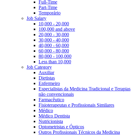
Full-Time
Part-Time
Temporário
Job Salary
10,000 - 20,000
100,000 and above
20,000 - 30,000
30,000 - 40,000
40,000 - 60,000
60,000 - 80,000
80,000 - 100,000
Less than 10,000
Job Category
Auxiliar
Dietistas
Enfermeiro
Especialistas da Medicina Tradicional e Terapias
não convencionais
Farmacêutico
Fisioterapeutas e Profissionais Similares
Médico
Médico Dentista
Nutricionista
Optometristas e Ópticos
Outros Profissionais Técnicos da Medicina