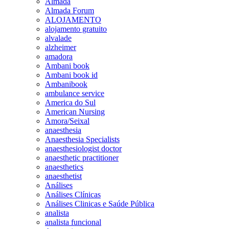
Almada
Almada Forum
ALOJAMENTO
alojamento gratuito
alvalade
alzheimer
amadora
Ambani book
Ambani book id
Ambanibook
ambulance service
America do Sul
American Nursing
Amora/Seixal
anaesthesia
Anaesthesia Specialists
anaesthesiologist doctor
anaesthetic practitioner
anaesthetics
anaesthetist
Análises
Análises Clínicas
Análises Clinicas e Saúde Pública
analista
analista funcional