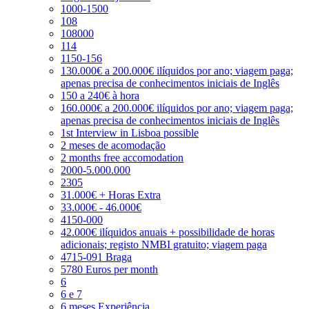
1000-1500
108
108000
114
1150-156
130.000€ a 200.000€ ilíquidos por ano; viagem paga;
apenas precisa de conhecimentos iniciais de Inglês
150 a 240€ à hora
160.000€ a 200.000€ ilíquidos por ano; viagem paga;
apenas precisa de conhecimentos iniciais de Inglês
1st Interview in Lisboa possible
2 meses de acomodação
2 months free accomodation
2000-5.000.000
2305
31.000€ + Horas Extra
33.000€ - 46.000€
4150-000
42.000€ ilíquidos anuais + possibilidade de horas
adicionais; registo NMBI gratuito; viagem paga
4715-091 Braga
5780 Euros per month
6
6 e 7
6 meses Experiência