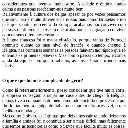
consideramos que tivemos muita sorte. A cidade é óptima, muito
calma e as pessoas receberam-nos muito bem.
Relativamente à cultura dos belgas apesar de por vezes pensarmos
que sim, não é muito diferente da nossa, mas como Bruxelas é um
país que se situa no centro da Europa, acabamos por conviver com
pessoas de diferentes países o que acaba por ser engraçado conviver
com os seus diferentes costumes.
A língua francesa foi o maior obstáculo, porque vinha de Portugal
optimista quanto ao meu nível de francês, e quando cheguei à
Bélgica, nas primeiras semanas as pessoas falavam tão rápido que só
entendia as primeiras palavras. Mas com o passar do tempo, e com a
ajuda da equipa com quem trabalho, as coisas foram ficando mais
fáceis.
O que é que foi mais complicado de gerir?
Como já referi anteriormente, posso considerar que tive muita sorte,
a empresa conseguiu arranjar-me casa antes de chegar à Bélgica,
depois tive a companhia do meu namorado em todo o processo e por
fim foi também a equipa de trabalho sempre muito acessível, o que
facilitou a mudança.
Mas como é óbvio, as lágrimas que deixamos cair quando deixamos
a família e amigos foi e continua a ser o mais difícil, mas felizmente
que temos as tecnologias como o Skype que facilita muito as coisas!