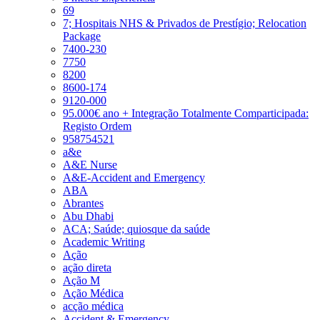
69
7; Hospitais NHS & Privados de Prestígio; Relocation
Package
7400-230
7750
8200
8600-174
9120-000
95.000€ ano + Integração Totalmente Comparticipada:
Registo Ordem
958754521
a&e
A&E Nurse
A&E-Accident and Emergency
ABA
Abrantes
Abu Dhabi
ACA; Saúde; quiosque da saúde
Academic Writing
Ação
ação direta
Ação M
Ação Médica
acção médica
Accident & Emergency