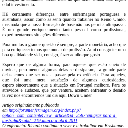
o tal investimento.
Há certamente diferenças, entre enfermagem portuguesa e
australiana, assim como as senti quando trabalhei no Reino Unido,
mas nada que a nossa formação de base não nos permita ultrapassar.
É um grande enriquecimento tanto pessoal como profissional,
experimentarmos situações diferentes.
Para muitos a grande questão é sempre, a parte monetária, acho que
para enriquecer temos que mudar de profissão. Aqui consigo ter uma
boa qualidade de vida, consigo, fazer aquilo que gosto.
Espero que de alguma forma, para aqueles que estão cheio de
duvidas, pelo menos algumas delas se dissiparam, a grande parte
delas temos que ser nos a passar pela experiência. Para aqueles,
que foi uma mera satisfação de algumas curiosidades,
espero sinceramente que a situação em Portugal melhore. Para os
atrevidos e audazes, que por ventura, aceitem enfrentar o desafio
talvez nos encontremos um dia aqui Down Under.
Artigo originalmente publicado
em
http://forumenfermagem.org/index.php?
option=com_content&view=article&id=3587:emigrar-para-a-
australia&catid=219:marco-a-abril-2011
O enfermeiro Ricardo continua a viver e a trabalhar em Brisbanne.