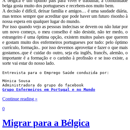
A bélgica é um óptimo país para viver e trabalhar, a comunidade
belga gosta muito dos portugueses e recebem-nos muito bem.
A decisão é difícil, deixar família e amigos… é uma saudade diária,
mas temos sempre que acreditar que pode haver um futuro risonho à
nossa espera em qualquer lugar do mundo.
Por isso quando vejo as pessoas indecisas se devem ou não lutar por
um novo começo, o meu conselho é não desistir, não ter medo, o
estrangeiro é uma óptima opção, existem muitos países que querem
e gostam muito dos enfermeiros portugueses por tudo: pelo óptimo
currículo, formação.. por isso devemos aproveitar e fazer o que mais
gostamos..que é cuidar do outro, seja ela inglês, francês, alemão, o
importante é a formação e o carinho à profissão e se isso existe, a
sorte vai estar do nosso lado.
Entrevista para o Emprego Saúde conduzida por:
Mónica Sousa

Grupo Enfermeiros em Portugal e no Mundo
Continue reading »
0
Migrar para a Bélgica