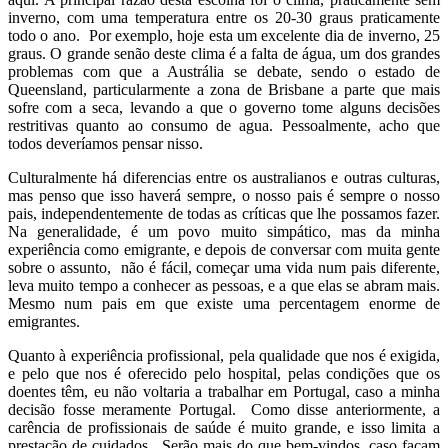
inverno, com uma temperatura entre os 20-30 graus praticamente
todo o ano. Por exemplo, hoje esta um excelente dia de inverno, 25
graus. O grande senão deste clima é a falta de água, um dos grandes
problemas com que a Austrália se debate, sendo o estado de
Queensland, particularmente a zona de Brisbane a parte que mais
sofre com a seca, levando a que o governo tome alguns decisões
restritivas quanto ao consumo de agua. Pessoalmente, acho que
todos deveríamos pensar nisso.
Culturalmente há diferencias entre os australianos e outras culturas,
mas penso que isso haverá sempre, o nosso pais é sempre o nosso
pais, independentemente de todas as críticas que lhe possamos fazer.
Na generalidade, é um povo muito simpático, mas da minha
experiência como emigrante, e depois de conversar com muita gente
sobre o assunto, não é fácil, começar uma vida num pais diferente,
leva muito tempo a conhecer as pessoas, e a que elas se abram mais.
Mesmo num pais em que existe uma percentagem enorme de
emigrantes.
Quanto à experiência profissional, pela qualidade que nos é exigida,
e pelo que nos é oferecido pelo hospital, pelas condições que os
doentes têm, eu não voltaria a trabalhar em Portugal, caso a minha
decisão fosse meramente Portugal. Como disse anteriormente, a
carência de profissionais de saúde é muito grande, e isso limita a
prestação de cuidados. Serão mais do que bem-vindos, caso façam