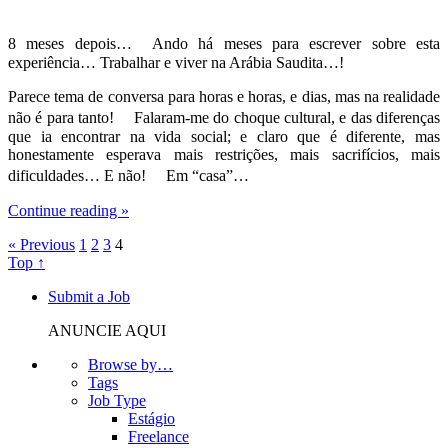
8 meses depois… Ando há meses para escrever sobre esta
experiência… Trabalhar e viver na Arábia Saudita…!
Parece tema de conversa para horas e horas, e dias, mas na realidade
não é para tanto! Falaram-me do choque cultural, e das diferenças
que ia encontrar na vida social; e claro que é diferente, mas
honestamente esperava mais restrições, mais sacrifícios, mais
dificuldades… E não! Em “casa”…
Continue reading »
« Previous
1
2
3
4
Top ↑
Submit a Job
ANUNCIE AQUI
Browse by…
Tags
Job Type
Estágio
Freelance