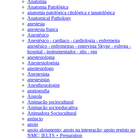
Anatomia
Anatomia Patológica
anatomia patológica citológica e tanatológica
Anatomical Pathology
anestesia
anestesia frança
Anestésico
Anestésico - cardiaco - cardiologia - enfermeira
anestésico - enfermeiras - entrevista Skype - esfrega -
hospital - instrumentador - nhs - rgn
anestesiologia
Anestesiologista
anestesiologo
Anestesista
anestesistas
Anesthesiologist
angiografia
Angola
Animação sociocultural
Animação socioeducativa
Animadora Sociocultural
anúncio
apoio
apoio alojamento; apoio na integração; apoio registo no
NMC; IELTS + Preparation