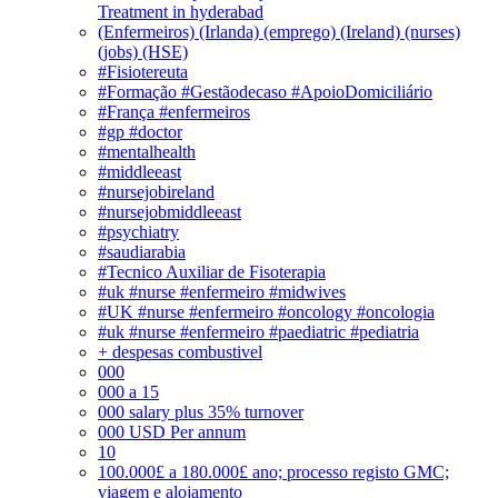
Treatment in hyderabad
(Enfermeiros) (Irlanda) (emprego) (Ireland) (nurses)
(jobs) (HSE)
#Fisiotereuta
#Formação #Gestãodecaso #ApoioDomiciliário
#França #enfermeiros
#gp #doctor
#mentalhealth
#middleeast
#nursejobireland
#nursejobmiddleeast
#psychiatry
#saudiarabia
#Tecnico Auxiliar de Fisoterapia
#uk #nurse #enfermeiro #midwives
#UK #nurse #enfermeiro #oncology #oncologia
#uk #nurse #enfermeiro #paediatric #pediatria
+ despesas combustivel
000
000 a 15
000 salary plus 35% turnover
000 USD Per annum
10
100.000£ a 180.000£ ano; processo registo GMC;
viagem e alojamento