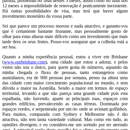
partida, problemas no final desses 3 meses, assim como no final dos
12 meses a impossibilidade de renovação é praticamente inexistente.
Há outras possibilidades de visa, mas terá que haver algum
investimento monetário da vossa parte.
Sei que parece um processo moroso e nada atractivo, e garanto-vos
que é certamente bastante frustante, mas pessoalmente gosto de
olhar para estas alturas mais difíceis como um investimento que mais
tarde dera os seus frutos. Posso-vos assegurar que a colheita está a
ser boa.
Quanto a minha experiência pessoal, estou a viver em Brisbane
(
www.ourbrisbane.com
), uma cidade que estou a adorar, e pelos
vistos não sou o único, para quem gosta de números, aquando da
minha chegada o fluxo de pessoas, tanto estrangeiros como
australianos, era de 900 pessoas por semana, penso na altura uma
das cidade com maior crescimento populacional no mundo, e sem
dúvida a maior na Austrália. Sendo a maior em termos de espaço
territorial, levando a que não pareça uma grande cidade pois esta
espalhada, não havendo, aparte as principais ruas, espaços com
grandes edifícios, prevalecendo as casas térreas. Dominada por
espaços verdes, e serpenteada por um rio onde se avistam golfinhos.
Para muitos, comparada com Sydney e Melbourne não é tão
atractiva, não tem tanta variedade cultural. Mas como em tudo, as
opiniões divergem, e eu considero-me um sortudo por ter aterrado
aqui. A principal razão desta escolha foi o clima, praticamente sem