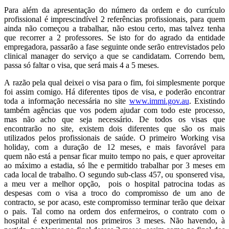
Para além da apresentação do número da ordem e do currículo
profissional é imprescindível 2 referências profissionais, para quem
ainda não começou a trabalhar, não estou certo, mas talvez tenha
que recorrer a 2 professores. Se isto for do agrado da entidade
empregadora, passarão a fase seguinte onde serão entrevistados pelo
clinical manager do serviço a que se candidatam. Correndo bem,
passa só faltar o visa, que será mais 4 a 5 meses.
A razão pela qual deixei o visa para o fim, foi simplesmente porque
foi assim comigo. Há diferentes tipos de visa, e poderão encontrar
toda a informação necessária no site
www.immi.gov.au
. Existindo
também agências que vos podem ajudar com todo este processo,
mas não acho que seja necessário. De todos os visas que
encontrarão no site, existem dois diferentes que são os mais
utilizados pelos profissionais de saúde. O primeiro Working visa
holiday, com a duração de 12 meses, e mais favorável para
quem não está a pensar ficar muito tempo no pais, e quer aproveitar
ao máximo a estadia, só lhe e permitido trabalhar por 3 meses em
cada local de trabalho. O segundo sub-class 457, ou sponsered visa,
a meu ver a melhor opção, pois o hospital patrocina todas as
despesas com o visa a troco do compromisso de um ano de
contracto, se por acaso, este compromisso terminar terão que deixar
o pais. Tal como na ordem dos enfermeiros, o contrato com o
hospital é experimental nos primeiros 3 meses. Não havendo, à