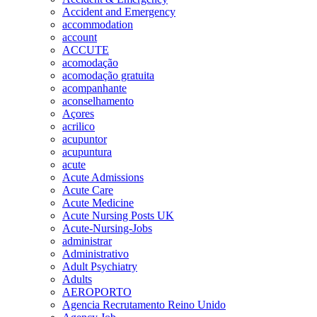
Accident and Emergency
accommodation
account
ACCUTE
acomodação
acomodação gratuita
acompanhante
aconselhamento
Açores
acrilico
acupuntor
acupuntura
acute
Acute Admissions
Acute Care
Acute Medicine
Acute Nursing Posts UK
Acute-Nursing-Jobs
administrar
Administrativo
Adult Psychiatry
Adults
AEROPORTO
Agencia Recrutamento Reino Unido