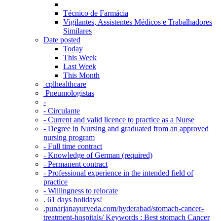
Técnico de Farmácia
Vigilantes, Assistentes Médicos e Trabalhadores
Similares
Date posted
Today
This Week
Last Week
This Month
‎ cplhealthcare‬
Pneumologistas
-
- Circulante
- Current and valid licence to practice as a Nurse
- Degree in Nursing and graduated from an approved
nursing program
- Full time contract
- Knowledge of German (required)
- Permanent contract
- Professional experience in the intended field of
practice
- Willingness to relocate
. 61 days holidays!
.punarjanayurveda.com/hyderabad/stomach-cancer-
treatment-hospitals/ Keywords : Best stomach Cancer