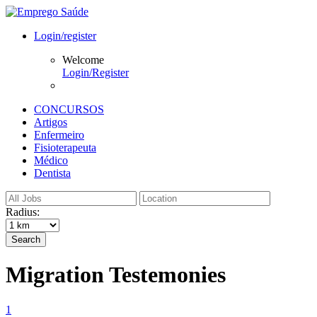
Login/register
Welcome
Login/Register
CONCURSOS
Artigos
Enfermeiro
Fisioterapeuta
Médico
Dentista
Radius:
Search
Migration Testemonies
1