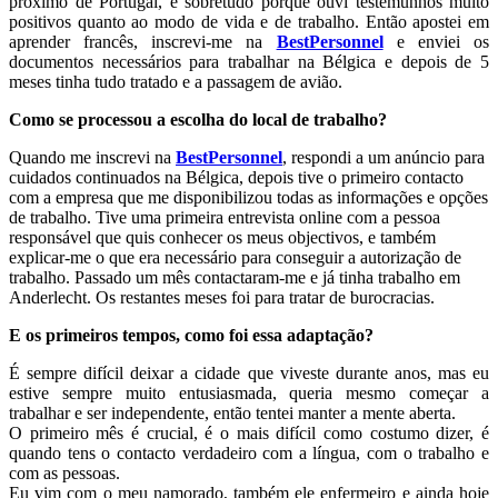
próximo de Portugal, e sobretudo porque ouvi testemunhos muito
positivos quanto ao modo de vida e de trabalho. Então apostei em
aprender francês, inscrevi-me na
BestPersonnel
e enviei os
documentos necessários para trabalhar na Bélgica e depois de 5
meses tinha tudo tratado e a passagem de avião.
Como se processou a escolha do local de trabalho?
Quando me inscrevi na
BestPersonnel
, respondi a um anúncio para
cuidados continuados na Bélgica, depois tive o primeiro contacto
com a empresa que me disponibilizou todas as informações e opções
de trabalho. Tive uma primeira entrevista online com a pessoa
responsável que quis conhecer os meus objectivos, e também
explicar-me o que era necessário para conseguir a autorização de
trabalho. Passado um mês contactaram-me e já tinha trabalho em
Anderlecht. Os restantes meses foi para tratar de burocracias.
E os primeiros tempos, como foi essa adaptação?
É sempre difícil deixar a cidade que viveste durante anos, mas eu
estive sempre muito entusiasmada, queria mesmo começar a
trabalhar e ser independente, então tentei manter a mente aberta.
O primeiro mês é crucial, é o mais difícil como costumo dizer, é
quando tens o contacto verdadeiro com a língua, com o trabalho e
com as pessoas.
Eu vim com o meu namorado, também ele enfermeiro e ainda hoje