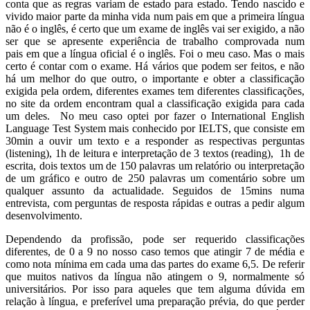
conta que as regras variam de estado para estado. Tendo nascido e
vivido maior parte da minha vida num pais em que a primeira língua
não é o inglês, é certo que um exame de inglês vai ser exigido, a não
ser que se apresente experiência de trabalho comprovada num
pais em que a língua oficial é o inglês. Foi o meu caso. Mas o mais
certo é contar com o exame. Há vários que podem ser feitos, e não
há um melhor do que outro, o importante e obter a classificação
exigida pela ordem, diferentes exames tem diferentes classificações,
no site da ordem encontram qual a classificação exigida para cada
um deles. No meu caso optei por fazer o International English
Language Test System mais conhecido por IELTS, que consiste em
30min a ouvir um texto e a responder as respectivas perguntas
(listening), 1h de leitura e interpretação de 3 textos (reading), 1h de
escrita, dois textos um de 150 palavras um relatório ou interpretação
de um gráfico e outro de 250 palavras um comentário sobre um
qualquer assunto da actualidade. Seguidos de 15mins numa
entrevista, com perguntas de resposta rápidas e outras a pedir algum
desenvolvimento.
Dependendo da profissão, pode ser requerido classificações
diferentes, de 0 a 9 no nosso caso temos que atingir 7 de média e
como nota mínima em cada uma das partes do exame 6,5. De referir
que muitos nativos da língua não atingem o 9, normalmente só
universitários. Por isso para aqueles que tem alguma dúvida em
relação à língua, e preferível uma preparação prévia, do que perder