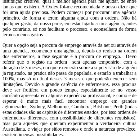
instituição credível, qual a melhor agência para me ajudar, de entre
tantas que existem. A Oxley foi-me recomendada e posso dizer que
foi uma ajuda preciosa. Podem começar por procurar uma agência
primeiro, de forma a terem alguma ajuda com a ordem. Não há
qualquer gasto, da nossa parte, em estar ligado a uma agência, antes
pelo contrário, só nos facilitam o processo, e aconselham de forma
termos menos gastos.
Quer a opção seja a procura de emprego através da net ou através de
uma agência, recomendo uma agência, depois do registo na ordem
dos enfermeiros, a fase seguinte é a procura de emprego. Devo
referir que o registo na ordem será apenas temporário, com a
duração de 3 meses, em que exercerão sobre a supervisão de alguém
já registado, na pratica não passa de papelada, e estarão a trabalhar a
100%, mas só no final desses 3 meses e que poderão exercer sem
limitações. Devido a grande carência de enfermeiros, essa procura
deve ser frutífera em pouco tempo, especialmente se no vosso
currículo apresentarem alguma experiência profissional, e como é de
esperar é muito mais fácil encontrar emprego em grandes
aglomerados, Sydney, Melbourne, Camberra, Brisbane, Perth (todas
estas cidades são as capitais de diferentes estados, por isso ordens de
enfermeiros diferentes, com possibilidade de diferentes requisitos),
mas para aqueles que queiram experimentar a verdadeira cultura
Australiana, e viajar por sítios remotos e onde a natureza prevalece,
existem imensas possibilidades.