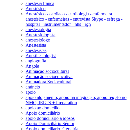
anestesia frança
Anestésico
Anestésico - cardiaco - cardiologia - enfermeira
anestésico - enfermeiras - entrevista Skype - esfrega -
hospital - instrumentador - nhs - rgn
anestesiologia
Anestesiologista
anestesiologo
Anestesista
anestesistas
Anesthesiologist
angiografia
Angola
Animação sociocultural
Animação socioeducativa
Animadora Sociocultural
anúncio
apoio
apoio alojamento; apoio na integração; apoio registo no
NMC; IELTS + Preparation
apoio ao domicilio
Apoio domiciliário
apoio domiciliário a idosos
Apoio Domiciliário Sénior
Apoio domiciliário. Geriatría.