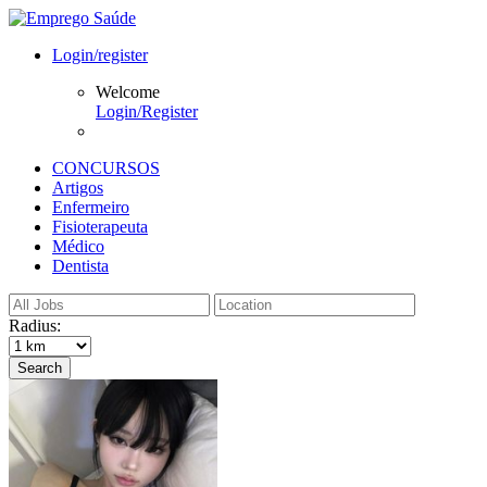
Login/register
Welcome
Login/Register
CONCURSOS
Artigos
Enfermeiro
Fisioterapeuta
Médico
Dentista
Radius:
Search