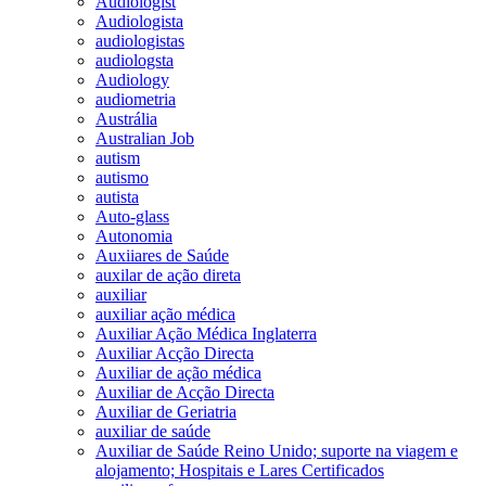
Audiologist
Audiologista
audiologistas
audiologsta
Audiology
audiometria
Austrália
Australian Job
autism
autismo
autista
Auto-glass
Autonomia
Auxiiares de Saúde
auxilar de ação direta
auxiliar
auxiliar ação médica
Auxiliar Ação Médica Inglaterra
Auxiliar Acção Directa
Auxiliar de ação médica
Auxiliar de Acção Directa
Auxiliar de Geriatria
auxiliar de saúde
Auxiliar de Saúde Reino Unido; suporte na viagem e
alojamento; Hospitais e Lares Certificados