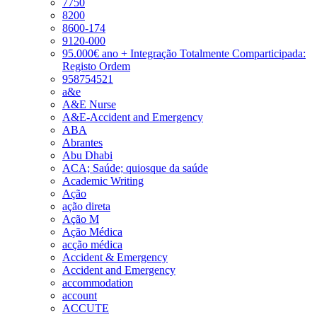
7750
8200
8600-174
9120-000
95.000€ ano + Integração Totalmente Comparticipada:
Registo Ordem
958754521
a&e
A&E Nurse
A&E-Accident and Emergency
ABA
Abrantes
Abu Dhabi
ACA; Saúde; quiosque da saúde
Academic Writing
Ação
ação direta
Ação M
Ação Médica
acção médica
Accident & Emergency
Accident and Emergency
accommodation
account
ACCUTE