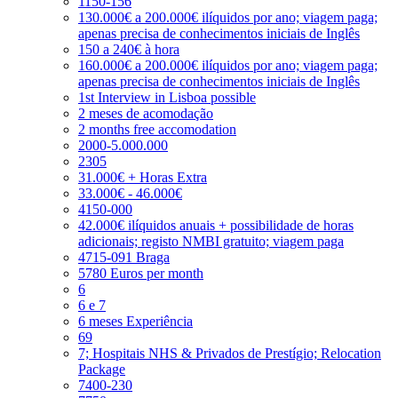
1150-156
130.000€ a 200.000€ ilíquidos por ano; viagem paga;
apenas precisa de conhecimentos iniciais de Inglês
150 a 240€ à hora
160.000€ a 200.000€ ilíquidos por ano; viagem paga;
apenas precisa de conhecimentos iniciais de Inglês
1st Interview in Lisboa possible
2 meses de acomodação
2 months free accomodation
2000-5.000.000
2305
31.000€ + Horas Extra
33.000€ - 46.000€
4150-000
42.000€ ilíquidos anuais + possibilidade de horas
adicionais; registo NMBI gratuito; viagem paga
4715-091 Braga
5780 Euros per month
6
6 e 7
6 meses Experiência
69
7; Hospitais NHS & Privados de Prestígio; Relocation
Package
7400-230