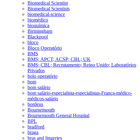
Biomedical Scientist
Biomedical Scientists
biomedical-science
biomédico
bioquímica
Birmingham
Blackpool
bloco
Bloco Operatório
BMS
BMS; APCT; ACSP; CBL; UK
BMS; CBL; Recrutamento; Reino Unido; Laboratórios
Privados
bolo operatório
bom
bom salário
bom salário-especialista-especialistas-França-médico-
médicos-salário
bordeus
Bournemouth
Bournemouth General Hospital
BPL
bradford
braga
bras and lingeries