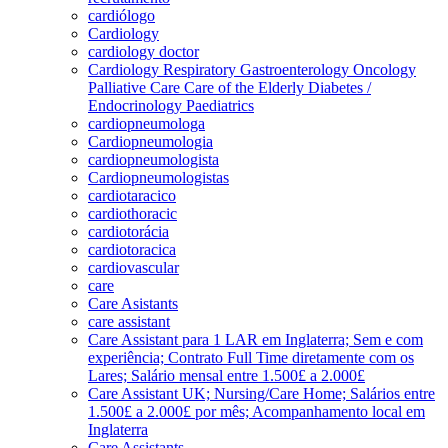
cardiólogo
Cardiology
cardiology doctor
Cardiology Respiratory Gastroenterology Oncology
Palliative Care Care of the Elderly Diabetes /
Endocrinology Paediatrics
cardiopneumologa
Cardiopneumologia
cardiopneumologista
Cardiopneumologistas
cardiotaracico
cardiothoracic
cardiotorácia
cardiotoracica
cardiovascular
care
Care Asistants
care assistant
Care Assistant para 1 LAR em Inglaterra; Sem e com
experiência; Contrato Full Time diretamente com os
Lares; Salário mensal entre 1.500£ a 2.000£
Care Assistant UK; Nursing/Care Home; Salários entre
1.500£ a 2.000£ por mês; Acompanhamento local em
Inglaterra
Care Assistants