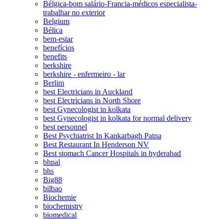
Bélgica-bom salário-Francia-médicos especialista-
trabalhar no exterior
Belgium
Bélica
bem-estar
benefícios
benefits
berkshire
berkshire - enfermeiro - lar
Berlim
best Electricians in Auckland
best Electricians in North Shore
best Gynecologist in kolkata
best Gynecologist in kolkata for normal delivery
best personnel
Best Psychiatrist In Kankarbagh Patna
Best Restaurant In Henderson NV
Best stomach Cancer Hospitals in hyderabad
bhpal
bhs
Big88
bilbao
Biochemie
biochemistry
biomedical