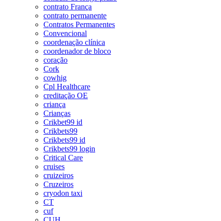
contrato França
contrato permanente
Contratos Permanentes
Convencional
coordenação clínica
coordenador de bloco
coração
Cork
cowhig
Cpl Healthcare
creditação OE
criança
Crianças
Crikbet99 id
Crikbets99
Crikbets99 id
Crikbets99 login
Critical Care
cruises
cruizeiros
Cruzeiros
cryodon taxi
CT
cuf
CUH