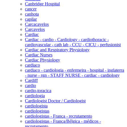
Canbridge Hospital
cancer
canhota
capilar
Carcacavelos
Carcavelos
Cardiac
Cardiac - cardio - Cardiology - cardiothoracic -
cardiovascular - cath lab - CCU - CICU - perfusionist
Cardiac and Respiratory Physiology
Cardiac Nurses
Cardiac Physiology
cardiaco
cardiaco - cardiologia - enfermeira - hospital - inglaterra
- nurse - rgn - STAFF NURSE - cardiac - cardiology
Cardiff
cardio
cardio-toracica
cardiologia
Cardiologist Doctor / Cardiologist
cardiologista
cardiologistas
cardiologistas - França - recrutamento
cardiologistas - França/Bélgica - médicos -
recrutamento