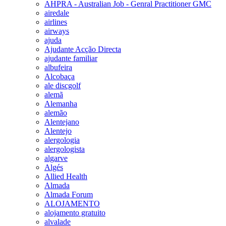
AHPRA - Australian Job - Genral Practitioner GMC
airedale
airlines
airways
ajuda
Ajudante Acção Directa
ajudante familiar
albufeira
Alcobaça
ale discgolf
alemã
Alemanha
alemão
Alentejano
Alentejo
alergologia
alergologista
algarve
Algés
Allied Health
Almada
Almada Forum
ALOJAMENTO
alojamento gratuito
alvalade