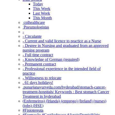
Today
This Week
Last Week
This Month
‎ cplhealthcare‬
Pneumologistas
-
- Circulante
- Current and valid licence to practice as a Nurse
- Degree in Nursing and graduated from an approved
nursing program
- Full time contract
- Knowledge of German (required)
- Permanent contract
- Professional experience in the intended field of
practice
- Willingness to relocate
. 61 days holidays!
.punarjanayurveda.com/hyderabad/stomach-cancer-
treatment-hospitals/ Keywords : Best stomach Cancer
Treatment in hyderabad
(Enfermeiros) (Irlanda) (emprego) (Ireland) (nurses)
(jobs) (HSE)
#Fisiotereuta
#Formação #Gestãodecaso #ApoioDomiciliário