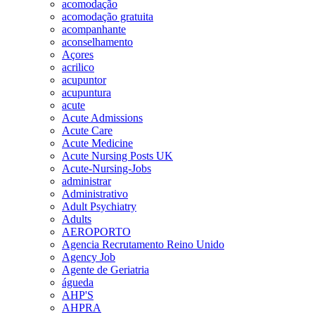
acomodação
acomodação gratuita
acompanhante
aconselhamento
Açores
acrilico
acupuntor
acupuntura
acute
Acute Admissions
Acute Care
Acute Medicine
Acute Nursing Posts UK
Acute-Nursing-Jobs
administrar
Administrativo
Adult Psychiatry
Adults
AEROPORTO
Agencia Recrutamento Reino Unido
Agency Job
Agente de Geriatria
águeda
AHP'S
AHPRA