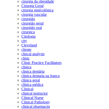
cirurgia da obesidade
Cirurgia Geral
cirurgia ginécológica
cirurgia vascular
cirurgião
cirurgião geral
cirurgião oral
cirurgica
Citologia
city
Cleveland
cliente
clincal analysis
clinic
Clinic Practice Facilitators
clinica
clinica dentária
clinica dentaria na frança
clínica geral
clínica médica
Clinical
clinical instructor
Clinical Nurse
Clinical Pathology
clinical pharmacist