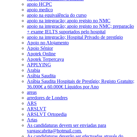
apoio HCPC
apoio medico
apoio na equivalência do curso
apoio na integração; apoio registo no NMC
apoio na integração; apoio registo no NMC; preparação
+ exame IELTS suportados pelo hospital
apoio na integração; Hospital Privado de prestígio
Apoio no Alojamento
Apoio Sénior
Apotek Online
Apotek Terpercaya
APPLYING
Arabia
Arábia Saudita
Arábia Saudita Hospitais de Prestígio; Registo Gratuito;
36.000€ a 60.000€ Líquidos por Ano
areas
arredores de Londres
ARS
ARSLVT
ARSLVT Ortopedia
Artas
As candidaturas devem ser enviadas para
vargascabrita@hotmail.com.
As candidaturas deverão ser efectuadas através do