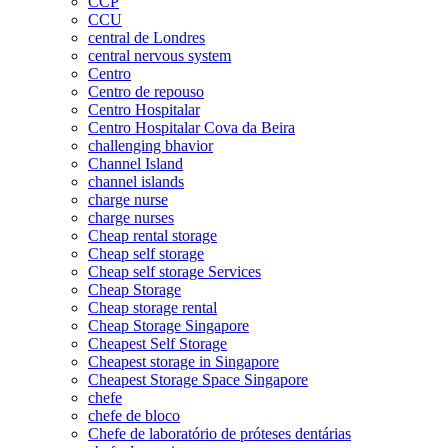
CCP
CCU
central de Londres
central nervous system
Centro
Centro de repouso
Centro Hospitalar
Centro Hospitalar Cova da Beira
challenging bhavior
Channel Island
channel islands
charge nurse
charge nurses
Cheap rental storage
Cheap self storage
Cheap self storage Services
Cheap Storage
Cheap storage rental
Cheap Storage Singapore
Cheapest Self Storage
Cheapest storage in Singapore
Cheapest Storage Space Singapore
chefe
chefe de bloco
Chefe de laboratório de próteses dentárias