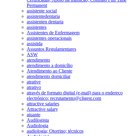
Permanent
assistente social
assistentedentaria
assistenten dentaria
assistentes
Assistentes de Enfermagem
assistentes operacionais
assistida
Assuntos Regulamentares
ASW
atendimento
atendimento a domicílio
Atendimento ao Cliente
atendimento domiciliar
atrative
atrativo
através de formato digital (e-mail) para o endereço
electrónico: recrutamento@cligest.com
attractive salaries
Attractive salary
atuante
Audilogista
Audiologia
audiologia; Otorrino; técnicos