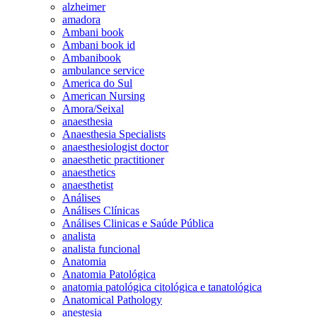
alzheimer
amadora
Ambani book
Ambani book id
Ambanibook
ambulance service
America do Sul
American Nursing
Amora/Seixal
anaesthesia
Anaesthesia Specialists
anaesthesiologist doctor
anaesthetic practitioner
anaesthetics
anaesthetist
Análises
Análises Clínicas
Análises Clinicas e Saúde Pública
analista
analista funcional
Anatomia
Anatomia Patológica
anatomia patológica citológica e tanatológica
Anatomical Pathology
anestesia