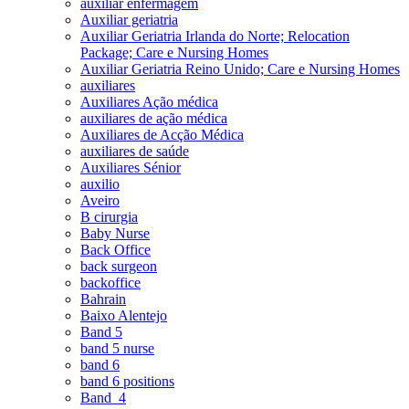
auxiliar enfermagem
Auxiliar geriatria
Auxiliar Geriatria Irlanda do Norte; Relocation
Package; Care e Nursing Homes
Auxiliar Geriatria Reino Unido; Care e Nursing Homes
auxiliares
Auxiliares Ação médica
auxiliares de ação médica
Auxiliares de Acção Médica
auxiliares de saúde
Auxiliares Sénior
auxilio
Aveiro
B cirurgia
Baby Nurse
Back Office
back surgeon
backoffice
Bahrain
Baixo Alentejo
Band 5
band 5 nurse
band 6
band 6 positions
Band_4