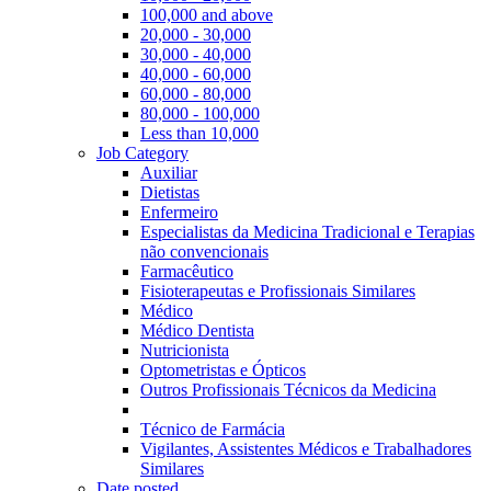
100,000 and above
20,000 - 30,000
30,000 - 40,000
40,000 - 60,000
60,000 - 80,000
80,000 - 100,000
Less than 10,000
Job Category
Auxiliar
Dietistas
Enfermeiro
Especialistas da Medicina Tradicional e Terapias
não convencionais
Farmacêutico
Fisioterapeutas e Profissionais Similares
Médico
Médico Dentista
Nutricionista
Optometristas e Ópticos
Outros Profissionais Técnicos da Medicina
Técnico de Farmácia
Vigilantes, Assistentes Médicos e Trabalhadores
Similares
Date posted