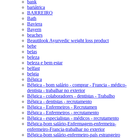
bank
bariátrica
BARREIRO
Bath
Baviera
Bayern
beaches
Beautilook Ayurvedic weight loss product
bebe
belas
beleza
beleza e bem estar
belfast
belgia
Bélgica
Bélgica - bom salário - comprar - Francia - médico-
dentista - trabalhar no exterior
Bélgica - colaboradores - dentistas - Trabalho
Bélgica - dentistas - recrutamento
Bélgica - Enfermeiros - Recrutamen
Bélgica - Enfermeiros - recrutamento
Bélgica - especialistas - médicos - recrutamento
Bélgica-bom salário-Enfermagem-enfermeira-
enfermeiro-Francia-trabalhar no exterior
Bélgica-bom salário-enfermeiro-país estrangeiro