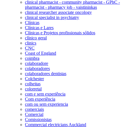
clinical pharmacist - community pharmacist - GPhC -
pharmacist - pharmacy job - vaistininkas
clinical researcher associate oncology
clinical specialist in psychiatry
Clínicas
Clínicas e Lares
Clínicas e Projetos profissionais sólidos
clínico geral
clinics
CNC
Coast of England
coimbra
colaboradore
colaboradores
colaboradores dentistas
Colchester
colheitas
colorretal
com e sem experiência
Com experiência
com ou sem experiencia
comerciais
Comercial
Comissionistas
Commercial electricians Auckland