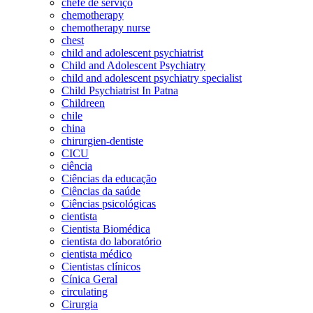
chefe de serviço
chemotherapy
chemotherapy nurse
chest
child and adolescent psychiatrist
Child and Adolescent Psychiatry
child and adolescent psychiatry specialist
Child Psychiatrist In Patna
Childreen
chile
china
chirurgien-dentiste
CICU
ciência
Ciências da educação
Ciências da saúde
Ciências psicológicas
cientista
Cientista Biomédica
cientista do laboratório
cientista médico
Cientistas clínicos
Cínica Geral
circulating
Cirurgia