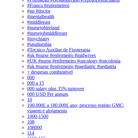
#França #enfermeiros
#gp #doctor
#mentalhealth
#middleeast
#nursejobireland
#nursejobmiddleeast
#psychiatry
#saudiarabia
#Tecnico Auxiliar de Fisoterapia
#uk #nurse #enfermeiro #midwives
#UK #nurse #enfermeiro #oncology #oncologia
#uk #nurse #enfermeiro #paediatric #pediatria
+ despesas combustivel
000
000 a 15
000 salary plus 35% turnover
000 USD Per annum
10
100.000£ a 180.000£ ano; processo registo GMC;
viagem e alojamento
1000-1500
108
108000
114