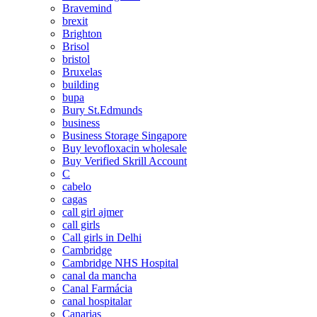
Bravemind
brexit
Brighton
Brisol
bristol
Bruxelas
building
bupa
Bury St.Edmunds
business
Business Storage Singapore
Buy levofloxacin wholesale
Buy Verified Skrill Account
C
cabelo
cagas
call girl ajmer
call girls
Call girls in Delhi
Cambridge
Cambridge NHS Hospital
canal da mancha
Canal Farmácia
canal hospitalar
Canarias