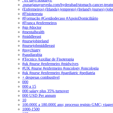
. 61 days holidays!
.punarjanayurveda.com/hyderabad/stomach-cancer-treatm
(Enfermeiros) (Irlanda) (emprego) (Ireland) (nurses) (jo
#Fisiotereuta
#Formação #Gestãodecaso #ApoioDomiciliário
#França #enfermeiros
#gp #doctor
#mentalhealth
#middleeast
#nursejobireland
#nursejobmiddleeast
#psychiatry
#saudiarabia
#Tecnico Auxiliar de Fisoterapia
#uk #nurse #enfermeiro #midwives
#UK #nurse #enfermeiro #oncology #oncologia
#uk #nurse #enfermeiro #paediatric #pediatria
+ despesas combustivel
000
000 a 15
000 salary plus 35% turnover
000 USD Per annum
10
100.000£ a 180.000£ ano; processo registo GMC; viage
1000-1500