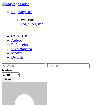
Login/register
Welcome
Login/Register
CONCURSOS
Artigos
Enfermeiro
Fisioterapeuta
Médico
Dentista
Radius:
Search