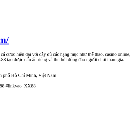
om/
n cá cược hiện đại với đầy đủ các hạng mục như thể thao, casino online
X88 tạo được dấu ấn riêng và thu hút đông đảo người chơi tham gia.
nh phố Hồ Chí Minh, Việt Nam
88 #linkvao_XX88