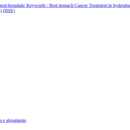
ent-hospitals/ Keywords : Best stomach Cancer Treatment in hyderab
bs) (HSE)
m e alojamento