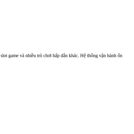
, slot game và nhiều trò chơi hấp dẫn khác. Hệ thống vận hành ổn