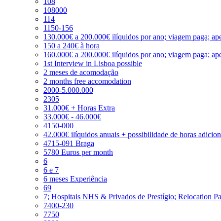
108
108000
114
1150-156
130.000€ a 200.000€ ilíquidos por ano; viagem paga; ape
150 a 240€ à hora
160.000€ a 200.000€ ilíquidos por ano; viagem paga; ape
1st Interview in Lisboa possible
2 meses de acomodação
2 months free accomodation
2000-5.000.000
2305
31.000€ + Horas Extra
33.000€ - 46.000€
4150-000
42.000€ ilíquidos anuais + possibilidade de horas adicio
4715-091 Braga
5780 Euros per month
6
6 e 7
6 meses Experiência
69
7; Hospitais NHS & Privados de Prestígio; Relocation P
7400-230
7750