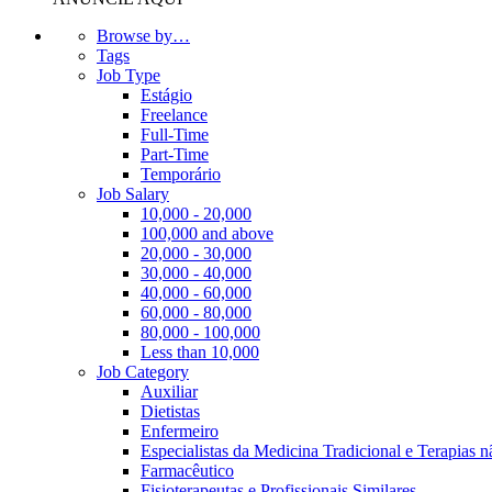
Browse by…
Tags
Job Type
Estágio
Freelance
Full-Time
Part-Time
Temporário
Job Salary
10,000 - 20,000
100,000 and above
20,000 - 30,000
30,000 - 40,000
40,000 - 60,000
60,000 - 80,000
80,000 - 100,000
Less than 10,000
Job Category
Auxiliar
Dietistas
Enfermeiro
Especialistas da Medicina Tradicional e Terapias 
Farmacêutico
Fisioterapeutas e Profissionais Similares