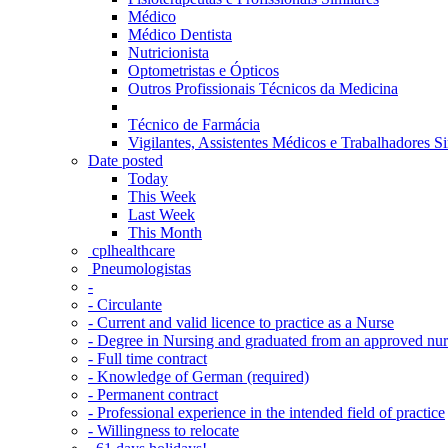
Médico
Médico Dentista
Nutricionista
Optometristas e Ópticos
Outros Profissionais Técnicos da Medicina
Técnico de Farmácia
Vigilantes, Assistentes Médicos e Trabalhadores Si
Date posted
Today
This Week
Last Week
This Month
‎ cplhealthcare‬
Pneumologistas
-
- Circulante
- Current and valid licence to practice as a Nurse
- Degree in Nursing and graduated from an approved nu
- Full time contract
- Knowledge of German (required)
- Permanent contract
- Professional experience in the intended field of practice
- Willingness to relocate