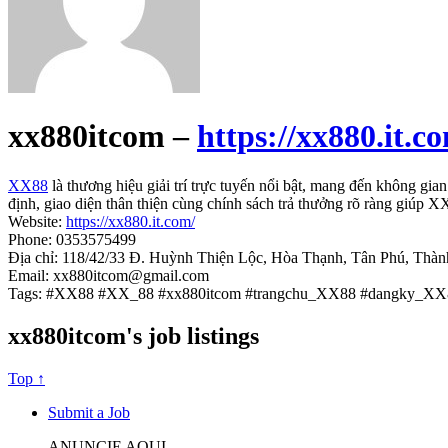
xx880itcom –
https://xx880.it.c
XX88
là thương hiệu giải trí trực tuyến nổi bật, mang đến không gia
định, giao diện thân thiện cùng chính sách trả thưởng rõ ràng giúp X
Website:
https://xx880.it.com/
Phone: 0353575499
Địa chỉ: 118/42/33 Đ. Huỳnh Thiện Lộc, Hòa Thạnh, Tân Phú, Thà
Email: xx880itcom@gmail.com
Tags: #XX88 #XX_88 #xx880itcom #trangchu_XX88 #dangky_XX
xx880itcom's job listings
Top ↑
Submit a Job
ANUNCIE AQUI