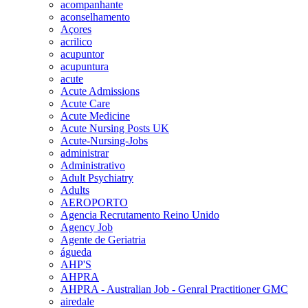
acompanhante
aconselhamento
Açores
acrilico
acupuntor
acupuntura
acute
Acute Admissions
Acute Care
Acute Medicine
Acute Nursing Posts UK
Acute-Nursing-Jobs
administrar
Administrativo
Adult Psychiatry
Adults
AEROPORTO
Agencia Recrutamento Reino Unido
Agency Job
Agente de Geriatria
águeda
AHP'S
AHPRA
AHPRA - Australian Job - Genral Practitioner GMC
airedale