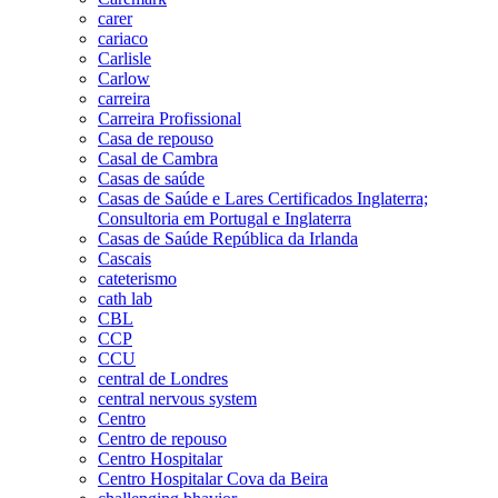
carer
cariaco
Carlisle
Carlow
carreira
Carreira Profissional
Casa de repouso
Casal de Cambra
Casas de saúde
Casas de Saúde e Lares Certificados Inglaterra;
Consultoria em Portugal e Inglaterra
Casas de Saúde República da Irlanda
Cascais
cateterismo
cath lab
CBL
CCP
CCU
central de Londres
central nervous system
Centro
Centro de repouso
Centro Hospitalar
Centro Hospitalar Cova da Beira