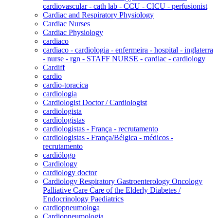
cardiovascular - cath lab - CCU - CICU - perfusionist
Cardiac and Respiratory Physiology
Cardiac Nurses
Cardiac Physiology
cardiaco
cardiaco - cardiologia - enfermeira - hospital - inglaterra
- nurse - rgn - STAFF NURSE - cardiac - cardiology
Cardiff
cardio
cardio-toracica
cardiologia
Cardiologist Doctor / Cardiologist
cardiologista
cardiologistas
cardiologistas - França - recrutamento
cardiologistas - França/Bélgica - médicos -
recrutamento
cardiólogo
Cardiology
cardiology doctor
Cardiology Respiratory Gastroenterology Oncology
Palliative Care Care of the Elderly Diabetes /
Endocrinology Paediatrics
cardiopneumologa
Cardiopneumologia