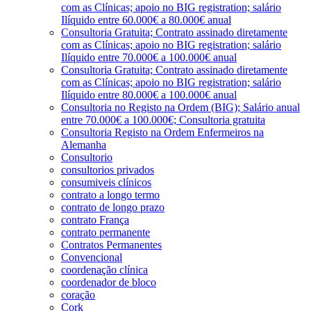
com as Clínicas; apoio no BIG registration; salário
Ilíquido entre 60.000€ a 80.000€ anual
Consultoria Gratuita; Contrato assinado diretamente
com as Clínicas; apoio no BIG registration; salário
Ilíquido entre 70.000€ a 100.000€ anual
Consultoria Gratuita; Contrato assinado diretamente
com as Clínicas; apoio no BIG registration; salário
Ilíquido entre 80.000€ a 100.000€ anual
Consultoria no Registo na Ordem (BIG); Salário anual
entre 70.000€ a 100.000€; Consultoria gratuita
Consultoria Registo na Ordem Enfermeiros na
Alemanha
Consultorio
consultorios privados
consumiveis clínicos
contrato a longo termo
contrato de longo prazo
contrato França
contrato permanente
Contratos Permanentes
Convencional
coordenação clínica
coordenador de bloco
coração
Cork