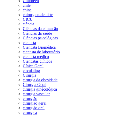
Childreen
chile
china
chirurgien-dentiste
CICU
ciência
Ciências da educação
Ciências da saúde
Ciências psicológicas
cientista
Cientista Biomédica
cientista do laboratório
cientista médico
Cientistas clínicos
Cínica Geral
circulating
Cirurgia
cirurgia da obesidade
Cirurgia Geral
cirurgia ginécológica
cirurgia vascular
cirurgião
cirurgião geral
cirurgião oral
cirurgica