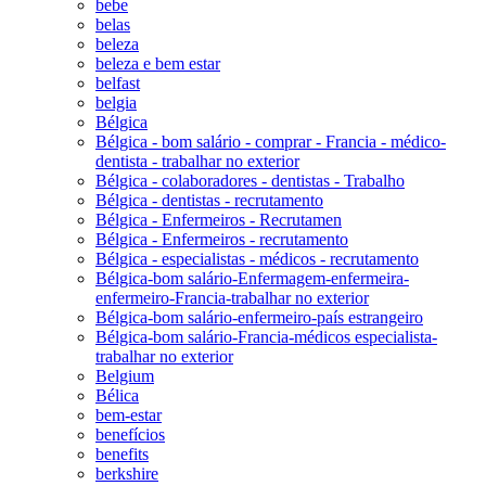
bebe
belas
beleza
beleza e bem estar
belfast
belgia
Bélgica
Bélgica - bom salário - comprar - Francia - médico-
dentista - trabalhar no exterior
Bélgica - colaboradores - dentistas - Trabalho
Bélgica - dentistas - recrutamento
Bélgica - Enfermeiros - Recrutamen
Bélgica - Enfermeiros - recrutamento
Bélgica - especialistas - médicos - recrutamento
Bélgica-bom salário-Enfermagem-enfermeira-
enfermeiro-Francia-trabalhar no exterior
Bélgica-bom salário-enfermeiro-país estrangeiro
Bélgica-bom salário-Francia-médicos especialista-
trabalhar no exterior
Belgium
Bélica
bem-estar
benefícios
benefits
berkshire