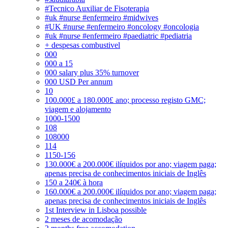
#Tecnico Auxiliar de Fisoterapia
#uk #nurse #enfermeiro #midwives
#UK #nurse #enfermeiro #oncology #oncologia
#uk #nurse #enfermeiro #paediatric #pediatria
+ despesas combustivel
000
000 a 15
000 salary plus 35% turnover
000 USD Per annum
10
100.000£ a 180.000£ ano; processo registo GMC;
viagem e alojamento
1000-1500
108
108000
114
1150-156
130.000€ a 200.000€ ilíquidos por ano; viagem paga;
apenas precisa de conhecimentos iniciais de Inglês
150 a 240€ à hora
160.000€ a 200.000€ ilíquidos por ano; viagem paga;
apenas precisa de conhecimentos iniciais de Inglês
1st Interview in Lisboa possible
2 meses de acomodação