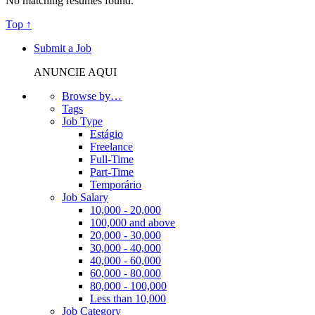
No matching resumes found.
Top ↑
Submit a Job
ANUNCIE AQUI
Browse by…
Tags
Job Type
Estágio
Freelance
Full-Time
Part-Time
Temporário
Job Salary
10,000 - 20,000
100,000 and above
20,000 - 30,000
30,000 - 40,000
40,000 - 60,000
60,000 - 80,000
80,000 - 100,000
Less than 10,000
Job Category