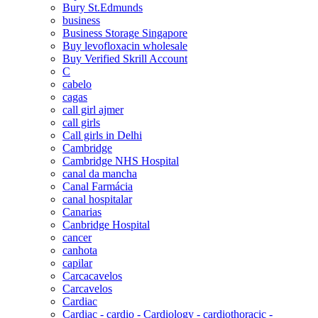
Bury St.Edmunds
business
Business Storage Singapore
Buy levofloxacin wholesale
Buy Verified Skrill Account
C
cabelo
cagas
call girl ajmer
call girls
Call girls in Delhi
Cambridge
Cambridge NHS Hospital
canal da mancha
Canal Farmácia
canal hospitalar
Canarias
Canbridge Hospital
cancer
canhota
capilar
Carcacavelos
Carcavelos
Cardiac
Cardiac - cardio - Cardiology - cardiothoracic -