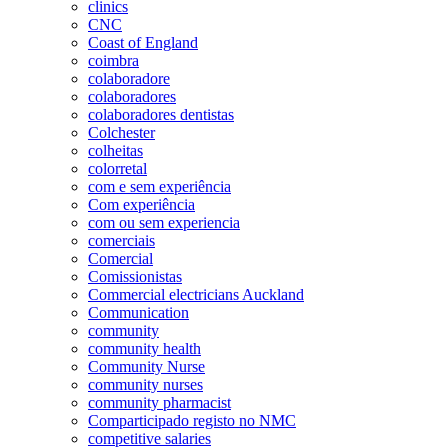
clinics
CNC
Coast of England
coimbra
colaboradore
colaboradores
colaboradores dentistas
Colchester
colheitas
colorretal
com e sem experiência
Com experiência
com ou sem experiencia
comerciais
Comercial
Comissionistas
Commercial electricians Auckland
Communication
community
community health
Community Nurse
community nurses
community pharmacist
Comparticipado registo no NMC
competitive salaries