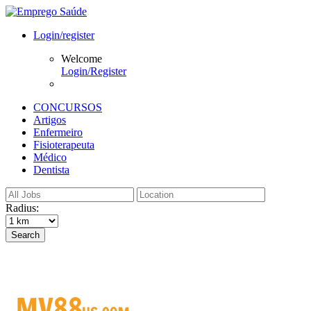
Login/register
Welcome
Login/Register
CONCURSOS
Artigos
Enfermeiro
Fisioterapeuta
Médico
Dentista
Radius:
Search