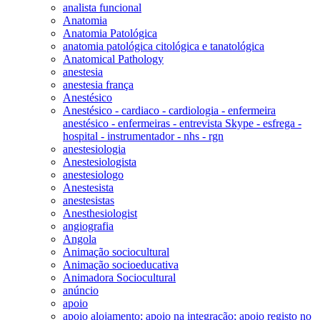
analista funcional
Anatomia
Anatomia Patológica
anatomia patológica citológica e tanatológica
Anatomical Pathology
anestesia
anestesia frança
Anestésico
Anestésico - cardiaco - cardiologia - enfermeira
anestésico - enfermeiras - entrevista Skype - esfrega -
hospital - instrumentador - nhs - rgn
anestesiologia
Anestesiologista
anestesiologo
Anestesista
anestesistas
Anesthesiologist
angiografia
Angola
Animação sociocultural
Animação socioeducativa
Animadora Sociocultural
anúncio
apoio
apoio alojamento; apoio na integração; apoio registo no