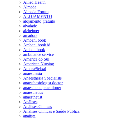
Allied Health
Almada
Almada Forum
ALOJAMENTO
alojamento gratuito
alvalade
alzheimer
amadora
Ambani book
Ambani book id
Ambanibook
ambulance service
America do Sul
American Nursing
Amora/Seixal
anaesthesia
Anaesthesia Specialists
anaesthesiologist doctor
anaesthetic practitioner
anaesthetics
anaesthetist
Análises
Análises Clínicas
Análises Clinicas e Saúde Pública
analista