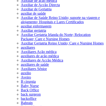
Auxiliar de ação médica
Auxiliar de Acção Directa
Auxiliar de Geriatria
auxiliar de saúde
Auxiliar de Saúde Reino Unido; suporte na viagem e
alojamento; Hospitais e Lares Certificados
auxiliar enfermagem
Auxiliar geriatria
Auxiliar Geriatria Irlanda do Norte; Relocation
Package; Care e Nursing Homes
Auxiliar Geriatria Reino Unido; Care e Nursing Homes
auxiliares
Auxiliares Ação médica
auxiliares de ação médica
Auxiliares de Acção Médica
auxiliares de saúde
Auxiliares Sénior
auxilio
Aveiro
B cirurgia
Baby Nurse
Back Office
back surgeon
backoffice
Bahrain