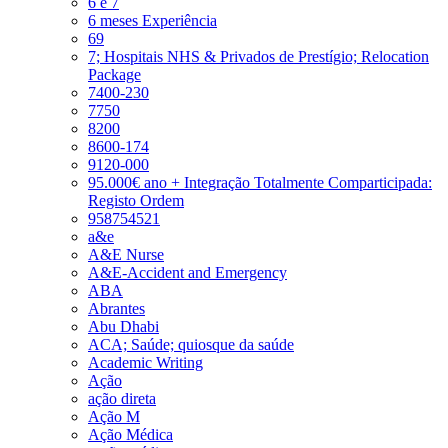
6 e 7
6 meses Experiência
69
7; Hospitais NHS & Privados de Prestígio; Relocation
Package
7400-230
7750
8200
8600-174
9120-000
95.000€ ano + Integração Totalmente Comparticipada:
Registo Ordem
958754521
a&e
A&E Nurse
A&E-Accident and Emergency
ABA
Abrantes
Abu Dhabi
ACA; Saúde; quiosque da saúde
Academic Writing
Ação
ação direta
Ação M
Ação Médica