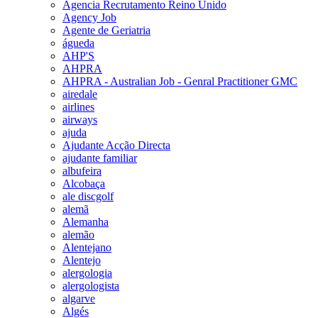
Agencia Recrutamento Reino Unido
Agency Job
Agente de Geriatria
águeda
AHP'S
AHPRA
AHPRA - Australian Job - Genral Practitioner GMC
airedale
airlines
airways
ajuda
Ajudante Acção Directa
ajudante familiar
albufeira
Alcobaça
ale discgolf
alemã
Alemanha
alemão
Alentejano
Alentejo
alergologia
alergologista
algarve
Algés