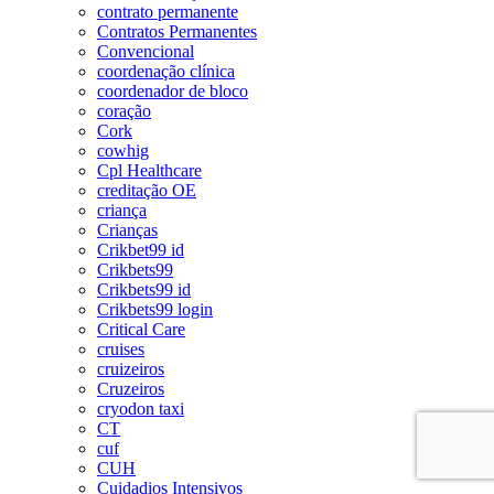
contrato permanente
Contratos Permanentes
Convencional
coordenação clínica
coordenador de bloco
coração
Cork
cowhig
Cpl Healthcare
creditação OE
criança
Crianças
Crikbet99 id
Crikbets99
Crikbets99 id
Crikbets99 login
Critical Care
cruises
cruizeiros
Cruzeiros
cryodon taxi
CT
cuf
CUH
Cuidadios Intensivos