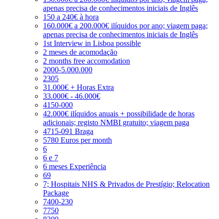
apenas precisa de conhecimentos iniciais de Inglês
150 a 240€ à hora
160.000€ a 200.000€ ilíquidos por ano; viagem paga;
apenas precisa de conhecimentos iniciais de Inglês
1st Interview in Lisboa possible
2 meses de acomodação
2 months free accomodation
2000-5.000.000
2305
31.000€ + Horas Extra
33.000€ - 46.000€
4150-000
42.000€ ilíquidos anuais + possibilidade de horas
adicionais; registo NMBI gratuito; viagem paga
4715-091 Braga
5780 Euros per month
6
6 e 7
6 meses Experiência
69
7; Hospitais NHS & Privados de Prestígio; Relocation
Package
7400-230
7750