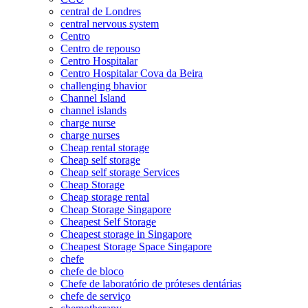
central de Londres
central nervous system
Centro
Centro de repouso
Centro Hospitalar
Centro Hospitalar Cova da Beira
challenging bhavior
Channel Island
channel islands
charge nurse
charge nurses
Cheap rental storage
Cheap self storage
Cheap self storage Services
Cheap Storage
Cheap storage rental
Cheap Storage Singapore
Cheapest Self Storage
Cheapest storage in Singapore
Cheapest Storage Space Singapore
chefe
chefe de bloco
Chefe de laboratório de próteses dentárias
chefe de serviço