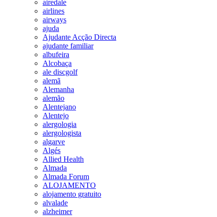
airedale
airlines
airways
ajuda
Ajudante Acção Directa
ajudante familiar
albufeira
Alcobaça
ale discgolf
alemã
Alemanha
alemão
Alentejano
Alentejo
alergologia
alergologista
algarve
Algés
Allied Health
Almada
Almada Forum
ALOJAMENTO
alojamento gratuito
alvalade
alzheimer