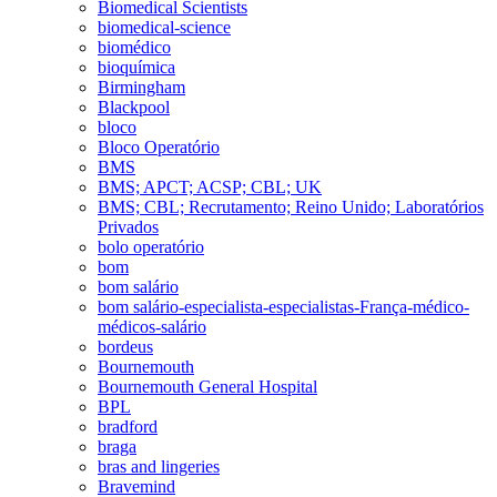
Biomedical Scientists
biomedical-science
biomédico
bioquímica
Birmingham
Blackpool
bloco
Bloco Operatório
BMS
BMS; APCT; ACSP; CBL; UK
BMS; CBL; Recrutamento; Reino Unido; Laboratórios
Privados
bolo operatório
bom
bom salário
bom salário-especialista-especialistas-França-médico-
médicos-salário
bordeus
Bournemouth
Bournemouth General Hospital
BPL
bradford
braga
bras and lingeries
Bravemind