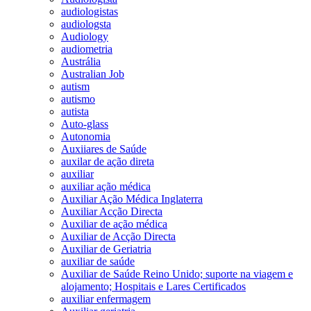
audiologistas
audiologsta
Audiology
audiometria
Austrália
Australian Job
autism
autismo
autista
Auto-glass
Autonomia
Auxiiares de Saúde
auxilar de ação direta
auxiliar
auxiliar ação médica
Auxiliar Ação Médica Inglaterra
Auxiliar Acção Directa
Auxiliar de ação médica
Auxiliar de Acção Directa
Auxiliar de Geriatria
auxiliar de saúde
Auxiliar de Saúde Reino Unido; suporte na viagem e
alojamento; Hospitais e Lares Certificados
auxiliar enfermagem