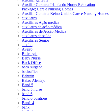
Auxiliar geriatria
Auxiliar Geriatria Irlanda do Norte; Relocation
Package; Care e Nursing Homes
Auxiliar Geriatria Reino Unido; Care e Nursing Homes
auxiliares
Auxiliares Ação médica
auxiliares de ação médica
Auxiliares de Acção Médica
auxiliares de saúde
Auxiliares Sénior
auxilio
Aveiro
B cirurgia
Baby Nurse
Back Office
back surgeon
backoffice
Bahrain
Baixo Alentejo
Band 5
band 5 nurse
band 6
band 6 positions
Band_4
bank