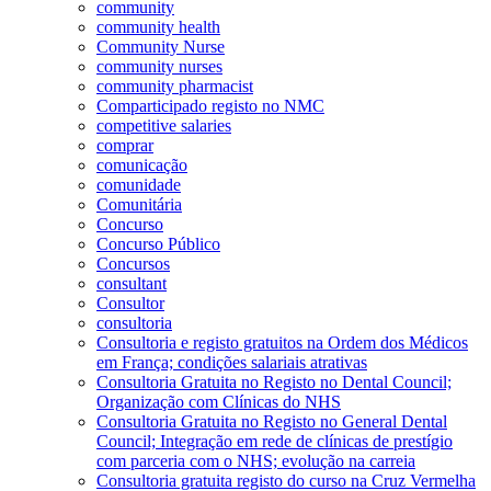
community
community health
Community Nurse
community nurses
community pharmacist
Comparticipado registo no NMC
competitive salaries
comprar
comunicação
comunidade
Comunitária
Concurso
Concurso Público
Concursos
consultant
Consultor
consultoria
Consultoria e registo gratuitos na Ordem dos Médicos
em França; condições salariais atrativas
Consultoria Gratuita no Registo no Dental Council;
Organização com Clínicas do NHS
Consultoria Gratuita no Registo no General Dental
Council; Integração em rede de clínicas de prestígio
com parceria com o NHS; evolução na carreia
Consultoria gratuita registo do curso na Cruz Vermelha