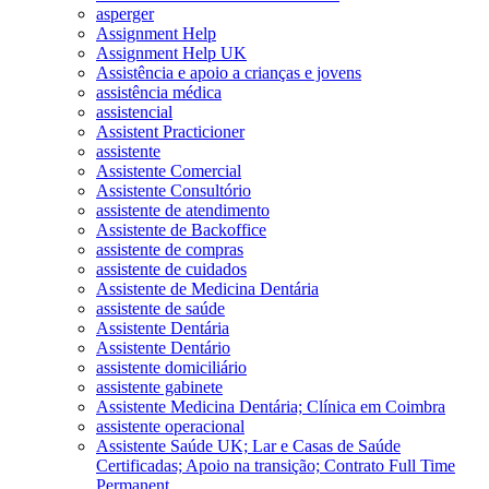
asperger
Assignment Help
Assignment Help UK
Assistência e apoio a crianças e jovens
assistência médica
assistencial
Assistent Practicioner
assistente
Assistente Comercial
Assistente Consultório
assistente de atendimento
Assistente de Backoffice
assistente de compras
assistente de cuidados
Assistente de Medicina Dentária
assistente de saúde
Assistente Dentária
Assistente Dentário
assistente domiciliário
assistente gabinete
Assistente Medicina Dentária; Clínica em Coimbra
assistente operacional
Assistente Saúde UK; Lar e Casas de Saúde
Certificadas; Apoio na transição; Contrato Full Time
Permanent