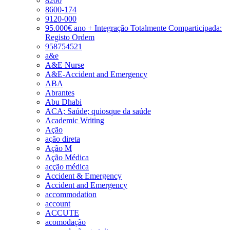
8200
8600-174
9120-000
95.000€ ano + Integração Totalmente Comparticipada:
Registo Ordem
958754521
a&e
A&E Nurse
A&E-Accident and Emergency
ABA
Abrantes
Abu Dhabi
ACA; Saúde; quiosque da saúde
Academic Writing
Ação
ação direta
Ação M
Ação Médica
acção médica
Accident & Emergency
Accident and Emergency
accommodation
account
ACCUTE
acomodação