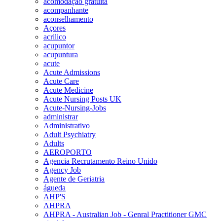
acomodação gratuita
acompanhante
aconselhamento
Açores
acrilico
acupuntor
acupuntura
acute
Acute Admissions
Acute Care
Acute Medicine
Acute Nursing Posts UK
Acute-Nursing-Jobs
administrar
Administrativo
Adult Psychiatry
Adults
AEROPORTO
Agencia Recrutamento Reino Unido
Agency Job
Agente de Geriatria
águeda
AHP'S
AHPRA
AHPRA - Australian Job - Genral Practitioner GMC