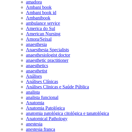
amadora
Ambani book
Ambani book id
Ambanibook
ambulance service
America do Sul
American Nursing
Amora/Seixal
anaesthesia
Anaesthesia Specialists
anaesthesiologist doctor
anaesthetic practitioner
anaesthetics
anaesthetist
Análises
Análises Clínicas
Análises Clinicas e Saúde Pública
analista
analista funcional
Anatomia
Anatomia Patológica
anatomia patológica citológica e tanatológica
Anatomical Pathology
anestesia
anestesia frança