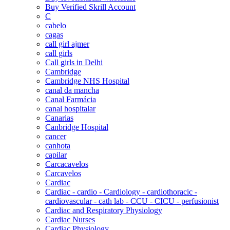
Buy Verified Skrill Account
C
cabelo
cagas
call girl ajmer
call girls
Call girls in Delhi
Cambridge
Cambridge NHS Hospital
canal da mancha
Canal Farmácia
canal hospitalar
Canarias
Canbridge Hospital
cancer
canhota
capilar
Carcacavelos
Carcavelos
Cardiac
Cardiac - cardio - Cardiology - cardiothoracic -
cardiovascular - cath lab - CCU - CICU - perfusionist
Cardiac and Respiratory Physiology
Cardiac Nurses
Cardiac Physiology