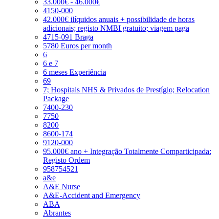
33.000€ - 46.000€
4150-000
42.000€ ilíquidos anuais + possibilidade de horas
adicionais; registo NMBI gratuito; viagem paga
4715-091 Braga
5780 Euros per month
6
6 e 7
6 meses Experiência
69
7; Hospitais NHS & Privados de Prestígio; Relocation
Package
7400-230
7750
8200
8600-174
9120-000
95.000€ ano + Integração Totalmente Comparticipada:
Registo Ordem
958754521
a&e
A&E Nurse
A&E-Accident and Emergency
ABA
Abrantes