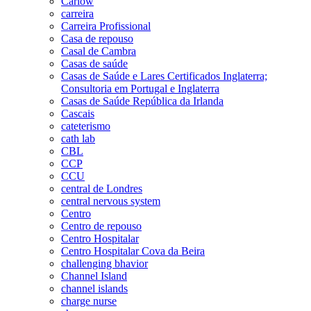
Carlow
carreira
Carreira Profissional
Casa de repouso
Casal de Cambra
Casas de saúde
Casas de Saúde e Lares Certificados Inglaterra;
Consultoria em Portugal e Inglaterra
Casas de Saúde República da Irlanda
Cascais
cateterismo
cath lab
CBL
CCP
CCU
central de Londres
central nervous system
Centro
Centro de repouso
Centro Hospitalar
Centro Hospitalar Cova da Beira
challenging bhavior
Channel Island
channel islands
charge nurse