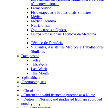
não convencionais
Farmacêutico
Fisioterapeutas e Profissionais Similares
Médico
Médico Dentista
Nutricionista
Optometristas e Ópticos
Outros Profissionais Técnicos da Medicina
Técnico de Farmácia
Vigilantes, Assistentes Médicos e Trabalhadores
Similares
Date posted
Today
This Week
Last Week
This Month
‎ cplhealthcare‬
Pneumologistas
-
- Circulante
- Current and valid licence to practice as a Nurse
- Degree in Nursing and graduated from an approved
nursing program
- Full time contract