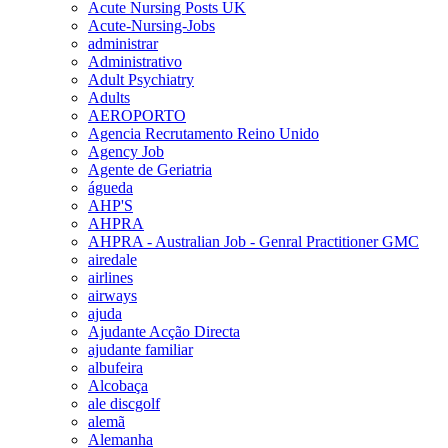
Acute Nursing Posts UK
Acute-Nursing-Jobs
administrar
Administrativo
Adult Psychiatry
Adults
AEROPORTO
Agencia Recrutamento Reino Unido
Agency Job
Agente de Geriatria
águeda
AHP'S
AHPRA
AHPRA - Australian Job - Genral Practitioner GMC
airedale
airlines
airways
ajuda
Ajudante Acção Directa
ajudante familiar
albufeira
Alcobaça
ale discgolf
alemã
Alemanha