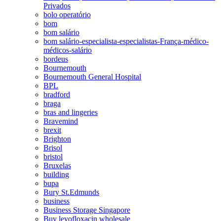
Privados
bolo operatório
bom
bom salário
bom salário-especialista-especialistas-França-médico-
médicos-salário
bordeus
Bournemouth
Bournemouth General Hospital
BPL
bradford
braga
bras and lingeries
Bravemind
brexit
Brighton
Brisol
bristol
Bruxelas
building
bupa
Bury St.Edmunds
business
Business Storage Singapore
Buy levofloxacin wholesale