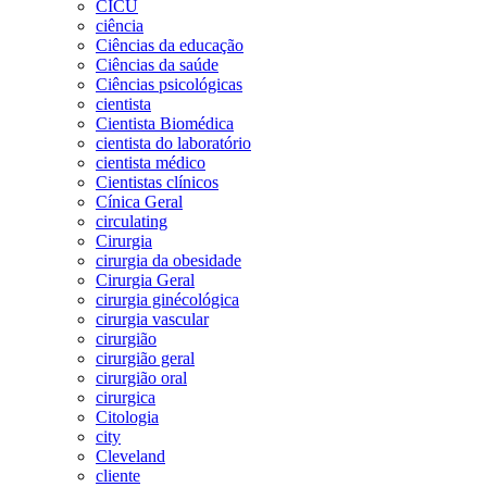
CICU
ciência
Ciências da educação
Ciências da saúde
Ciências psicológicas
cientista
Cientista Biomédica
cientista do laboratório
cientista médico
Cientistas clínicos
Cínica Geral
circulating
Cirurgia
cirurgia da obesidade
Cirurgia Geral
cirurgia ginécológica
cirurgia vascular
cirurgião
cirurgião geral
cirurgião oral
cirurgica
Citologia
city
Cleveland
cliente