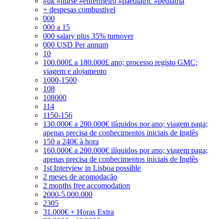
#uk #nurse #enfermeiro #paediatric #pediatria
+ despesas combustivel
000
000 a 15
000 salary plus 35% turnover
000 USD Per annum
10
100.000£ a 180.000£ ano; processo registo GMC;
viagem e alojamento
1000-1500
108
108000
114
1150-156
130.000€ a 200.000€ ilíquidos por ano; viagem paga;
apenas precisa de conhecimentos iniciais de Inglês
150 a 240€ à hora
160.000€ a 200.000€ ilíquidos por ano; viagem paga;
apenas precisa de conhecimentos iniciais de Inglês
1st Interview in Lisboa possible
2 meses de acomodação
2 months free accomodation
2000-5.000.000
2305
31.000€ + Horas Extra