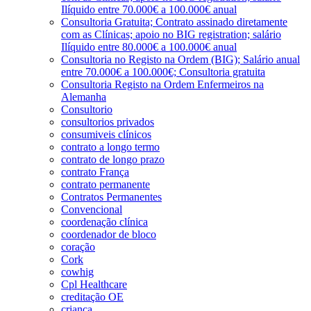
Ilíquido entre 70.000€ a 100.000€ anual
Consultoria Gratuita; Contrato assinado diretamente
com as Clínicas; apoio no BIG registration; salário
Ilíquido entre 80.000€ a 100.000€ anual
Consultoria no Registo na Ordem (BIG); Salário anual
entre 70.000€ a 100.000€; Consultoria gratuita
Consultoria Registo na Ordem Enfermeiros na
Alemanha
Consultorio
consultorios privados
consumiveis clínicos
contrato a longo termo
contrato de longo prazo
contrato França
contrato permanente
Contratos Permanentes
Convencional
coordenação clínica
coordenador de bloco
coração
Cork
cowhig
Cpl Healthcare
creditação OE
criança