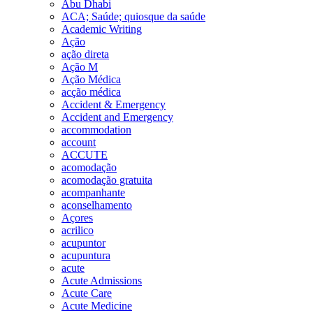
Abu Dhabi
ACA; Saúde; quiosque da saúde
Academic Writing
Ação
ação direta
Ação M
Ação Médica
acção médica
Accident & Emergency
Accident and Emergency
accommodation
account
ACCUTE
acomodação
acomodação gratuita
acompanhante
aconselhamento
Açores
acrilico
acupuntor
acupuntura
acute
Acute Admissions
Acute Care
Acute Medicine