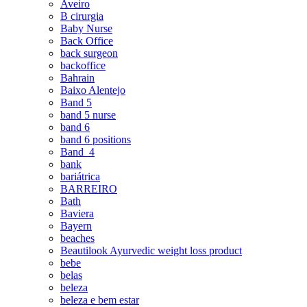
Aveiro
B cirurgia
Baby Nurse
Back Office
back surgeon
backoffice
Bahrain
Baixo Alentejo
Band 5
band 5 nurse
band 6
band 6 positions
Band_4
bank
bariátrica
BARREIRO
Bath
Baviera
Bayern
beaches
Beautilook Ayurvedic weight loss product
bebe
belas
beleza
beleza e bem estar