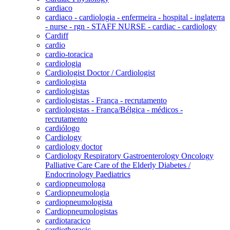
cardiaco
cardiaco - cardiologia - enfermeira - hospital - inglaterra
- nurse - rgn - STAFF NURSE - cardiac - cardiology
Cardiff
cardio
cardio-toracica
cardiologia
Cardiologist Doctor / Cardiologist
cardiologista
cardiologistas
cardiologistas - França - recrutamento
cardiologistas - França/Bélgica - médicos -
recrutamento
cardiólogo
Cardiology
cardiology doctor
Cardiology Respiratory Gastroenterology Oncology
Palliative Care Care of the Elderly Diabetes /
Endocrinology Paediatrics
cardiopneumologa
Cardiopneumologia
cardiopneumologista
Cardiopneumologistas
cardiotaracico
cardiothoracic