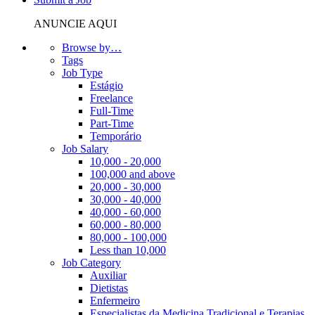
ANUNCIE AQUI
Browse by…
Tags
Job Type
Estágio
Freelance
Full-Time
Part-Time
Temporário
Job Salary
10,000 - 20,000
100,000 and above
20,000 - 30,000
30,000 - 40,000
40,000 - 60,000
60,000 - 80,000
80,000 - 100,000
Less than 10,000
Job Category
Auxiliar
Dietistas
Enfermeiro
Especialistas da Medicina Tradicional e Terapias