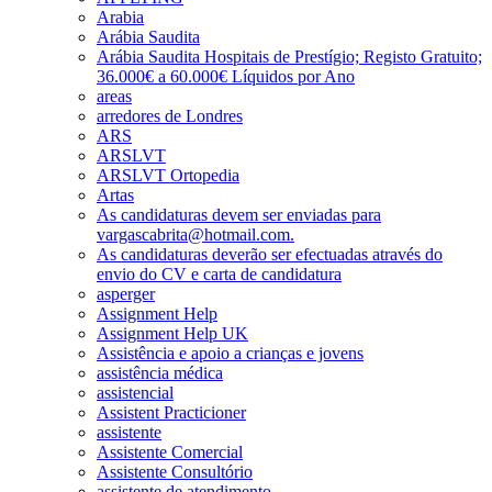
Arabia
Arábia Saudita
Arábia Saudita Hospitais de Prestígio; Registo Gratuito;
36.000€ a 60.000€ Líquidos por Ano
areas
arredores de Londres
ARS
ARSLVT
ARSLVT Ortopedia
Artas
As candidaturas devem ser enviadas para
vargascabrita@hotmail.com.
As candidaturas deverão ser efectuadas através do
envio do CV e carta de candidatura
asperger
Assignment Help
Assignment Help UK
Assistência e apoio a crianças e jovens
assistência médica
assistencial
Assistent Practicioner
assistente
Assistente Comercial
Assistente Consultório
assistente de atendimento