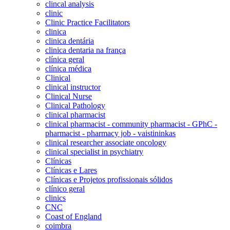
clincal analysis
clinic
Clinic Practice Facilitators
clinica
clinica dentária
clinica dentaria na frança
clínica geral
clínica médica
Clinical
clinical instructor
Clinical Nurse
Clinical Pathology
clinical pharmacist
clinical pharmacist - community pharmacist - GPhC -
pharmacist - pharmacy job - vaistininkas
clinical researcher associate oncology
clinical specialist in psychiatry
Clínicas
Clínicas e Lares
Clínicas e Projetos profissionais sólidos
clínico geral
clinics
CNC
Coast of England
coimbra