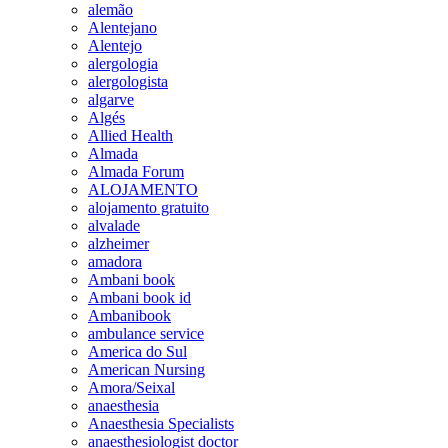
alemão
Alentejano
Alentejo
alergologia
alergologista
algarve
Algés
Allied Health
Almada
Almada Forum
ALOJAMENTO
alojamento gratuito
alvalade
alzheimer
amadora
Ambani book
Ambani book id
Ambanibook
ambulance service
America do Sul
American Nursing
Amora/Seixal
anaesthesia
Anaesthesia Specialists
anaesthesiologist doctor