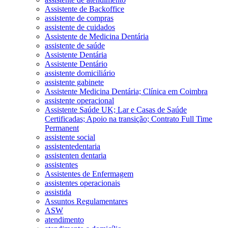
Assistente de Backoffice
assistente de compras
assistente de cuidados
Assistente de Medicina Dentária
assistente de saúde
Assistente Dentária
Assistente Dentário
assistente domiciliário
assistente gabinete
Assistente Medicina Dentária; Clínica em Coimbra
assistente operacional
Assistente Saúde UK; Lar e Casas de Saúde
Certificadas; Apoio na transição; Contrato Full Time
Permanent
assistente social
assistentedentaria
assistenten dentaria
assistentes
Assistentes de Enfermagem
assistentes operacionais
assistida
Assuntos Regulamentares
ASW
atendimento