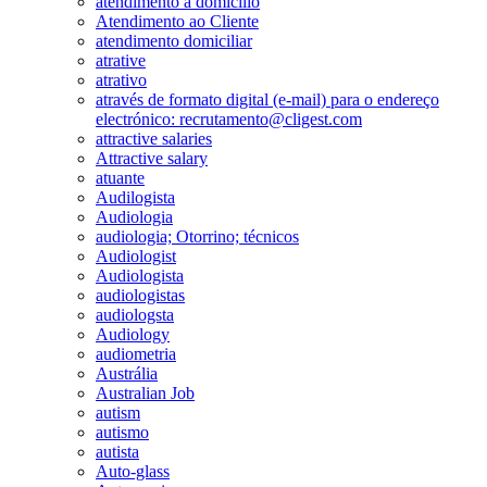
atendimento a domicílio
Atendimento ao Cliente
atendimento domiciliar
atrative
atrativo
através de formato digital (e-mail) para o endereço
electrónico: recrutamento@cligest.com
attractive salaries
Attractive salary
atuante
Audilogista
Audiologia
audiologia; Otorrino; técnicos
Audiologist
Audiologista
audiologistas
audiologsta
Audiology
audiometria
Austrália
Australian Job
autism
autismo
autista
Auto-glass