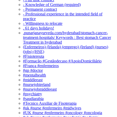
- Knowledge of German (required)
- Permanent contract
- Professional experience in the intended field of
practice
- Willingness to relocate
. 61 days holidays!
.punarjanayurveda.com/hyderabad/stomach-cancer-
treatment-hospitals/ Keywords : Best stomach Cancer
Treatment in hyderabad
(Enfermeiros) (Irlanda) (emprego) (Ireland) (nurses)
(jobs) (HSE)
#Fisiotereuta
#Formação #Gestãodecaso #ApoioDomiciliário
#França #enfermeiros
#gp #doctor
#mentalhealth
#middleeast
#nursejobireland
#nursejobmiddleeast
#psychiatry
#saudiarabia
#Tecnico Auxiliar de Fisoterapia
#uk #nurse #enfermeiro #midwives
#UK #nurse #enfermeiro #oncology #oncologia