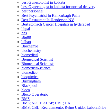
best Gynecologist in kolkata
best Gynecologist in kolkata for normal delivery
best personnel
Best Psychiatrist In Kankarbagh Patna
Best Restaurant In Henderson NV
Best stomach Cancer Hospitals in hyderabad
bhpal
bhs
Big88
bilbao
Biochemie
biochemistry
biomedical
Biomedical Scientist
Biomedical Scientists
biomedical-science
biomédico
bioquímica
Birmingham
Blackpool
bloco
Bloco Operatório
BMS
BMS; APCT; ACSP; CBL; UK
BMS; CBL; Recrutamento; Reino Unido; Laboratórios