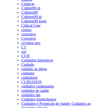
Crianças
Crikbet99 id
Crikbets99
Crikbets99 id
Crikbets99 login
Critical Care
cruises
cruizeiros
Cruzeiros
cryodon taxi
CT
cuf
CUH
Cuidadios Intensivos
Cuidado
cuidado ao idoso
cuidador
cuidadores
CUIDADOS
cuidados continuados
cuidados de saúde
cuidados dia
Cuidados domiciliarios
Cuidados e Promoção de Saúde; Cuidados ao
domícilio; Irlanda