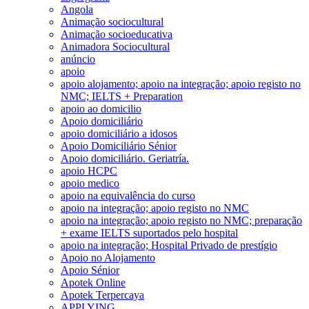
Angola
Animação sociocultural
Animação socioeducativa
Animadora Sociocultural
anúncio
apoio
apoio alojamento; apoio na integração; apoio registo no
NMC; IELTS + Preparation
apoio ao domicilio
Apoio domiciliário
apoio domiciliário a idosos
Apoio Domiciliário Sénior
Apoio domiciliário. Geriatría.
apoio HCPC
apoio medico
apoio na equivalência do curso
apoio na integração; apoio registo no NMC
apoio na integração; apoio registo no NMC; preparação
+ exame IELTS suportados pelo hospital
apoio na integração; Hospital Privado de prestígio
Apoio no Alojamento
Apoio Sénior
Apotek Online
Apotek Terpercaya
APPLYING