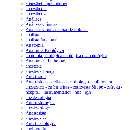
anaesthetic practitioner
anaesthetics
anaesthetist
Análises
Análises Clínicas
Análises Clinicas e Saúde Pública
analista
analista funcional
Anatomia
Anatomia Patológica
anatomia patológica citológica e tanatológica
Anatomical Pathology
anestesia
anestesia frança
Anestésico
Anestésico - cardiaco - cardiologia - enfermeira
anestésico - enfermeiras - entrevista Skype - esfrega -
hospital - instrumentador - nhs - rgn
anestesiologia
Anestesiologista
anestesiologo
Anestesista
anestesistas
Anesthesiologist
angiografia