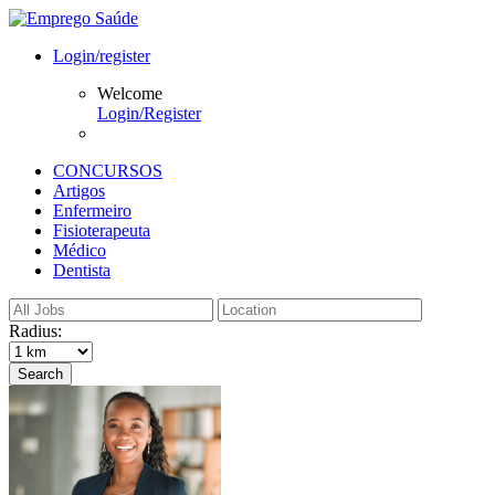
Login/register
Welcome
Login/Register
CONCURSOS
Artigos
Enfermeiro
Fisioterapeuta
Médico
Dentista
Radius:
Search