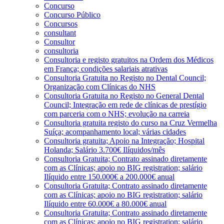
Concurso
Concurso Público
Concursos
consultant
Consultor
consultoria
Consultoria e registo gratuitos na Ordem dos Médicos
em França; condições salariais atrativas
Consultoria Gratuita no Registo no Dental Council;
Organização com Clínicas do NHS
Consultoria Gratuita no Registo no General Dental
Council; Integração em rede de clínicas de prestígio
com parceria com o NHS; evolução na carreia
Consultoria gratuita registo do curso na Cruz Vermelha
Suíça; acompanhamento local; várias cidades
Consultoria gratuita; Apoio na Integração; Hospital
Holanda; Salário 3.700€ Ilíquidos/mês
Consultoria Gratuita; Contrato assinado diretamente
com as Clínicas; apoio no BIG registration; salário
Ilíquido entre 150.000€ a 200.000€ anual
Consultoria Gratuita; Contrato assinado diretamente
com as Clínicas; apoio no BIG registration; salário
Ilíquido entre 60.000€ a 80.000€ anual
Consultoria Gratuita; Contrato assinado diretamente
com as Clínicas; apoio no BIG registration; salário