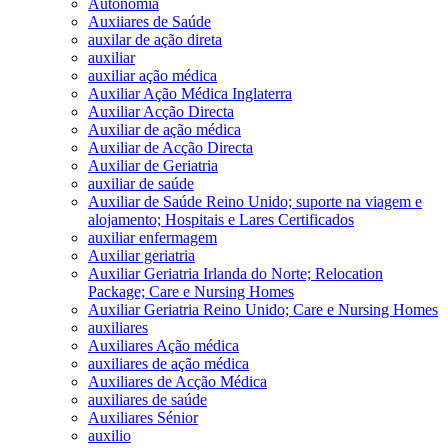
Autonomia
Auxiiares de Saúde
auxilar de ação direta
auxiliar
auxiliar ação médica
Auxiliar Ação Médica Inglaterra
Auxiliar Acção Directa
Auxiliar de ação médica
Auxiliar de Acção Directa
Auxiliar de Geriatria
auxiliar de saúde
Auxiliar de Saúde Reino Unido; suporte na viagem e
alojamento; Hospitais e Lares Certificados
auxiliar enfermagem
Auxiliar geriatria
Auxiliar Geriatria Irlanda do Norte; Relocation
Package; Care e Nursing Homes
Auxiliar Geriatria Reino Unido; Care e Nursing Homes
auxiliares
Auxiliares Ação médica
auxiliares de ação médica
Auxiliares de Acção Médica
auxiliares de saúde
Auxiliares Sénior
auxilio