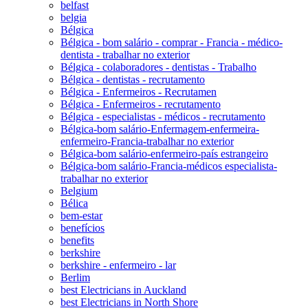
belfast
belgia
Bélgica
Bélgica - bom salário - comprar - Francia - médico-
dentista - trabalhar no exterior
Bélgica - colaboradores - dentistas - Trabalho
Bélgica - dentistas - recrutamento
Bélgica - Enfermeiros - Recrutamen
Bélgica - Enfermeiros - recrutamento
Bélgica - especialistas - médicos - recrutamento
Bélgica-bom salário-Enfermagem-enfermeira-
enfermeiro-Francia-trabalhar no exterior
Bélgica-bom salário-enfermeiro-país estrangeiro
Bélgica-bom salário-Francia-médicos especialista-
trabalhar no exterior
Belgium
Bélica
bem-estar
benefícios
benefits
berkshire
berkshire - enfermeiro - lar
Berlim
best Electricians in Auckland
best Electricians in North Shore