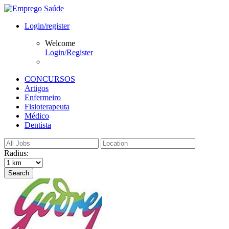
Login/register
Welcome
Login/Register
CONCURSOS
Artigos
Enfermeiro
Fisioterapeuta
Médico
Dentista
Radius:
Search