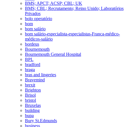
BMS; APCT; ACSP; CBL; UK
BMS; CBL; Recrutamento; Reino Unido; Laboratórios
Privados
bolo operatório
bom
bom salário
bom salário-especialista-especialistas-França-médico-
médicos-salário
bordeus
Bournemouth
Bournemouth General Hospital
BPL
bradford
braga
bras and lingeries
Bravemind
brexit
Brighton
Brisol
bristol
Bruxelas
building
bupa
Bury St.Edmunds
business