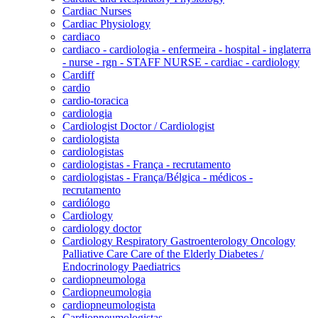
Cardiac Nurses
Cardiac Physiology
cardiaco
cardiaco - cardiologia - enfermeira - hospital - inglaterra
- nurse - rgn - STAFF NURSE - cardiac - cardiology
Cardiff
cardio
cardio-toracica
cardiologia
Cardiologist Doctor / Cardiologist
cardiologista
cardiologistas
cardiologistas - França - recrutamento
cardiologistas - França/Bélgica - médicos -
recrutamento
cardiólogo
Cardiology
cardiology doctor
Cardiology Respiratory Gastroenterology Oncology
Palliative Care Care of the Elderly Diabetes /
Endocrinology Paediatrics
cardiopneumologa
Cardiopneumologia
cardiopneumologista
Cardiopneumologistas