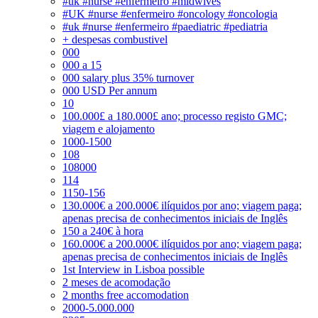
#uk #nurse #enfermeiro #midwives
#UK #nurse #enfermeiro #oncology #oncologia
#uk #nurse #enfermeiro #paediatric #pediatria
+ despesas combustivel
000
000 a 15
000 salary plus 35% turnover
000 USD Per annum
10
100.000£ a 180.000£ ano; processo registo GMC;
viagem e alojamento
1000-1500
108
108000
114
1150-156
130.000€ a 200.000€ ilíquidos por ano; viagem paga;
apenas precisa de conhecimentos iniciais de Inglês
150 a 240€ à hora
160.000€ a 200.000€ ilíquidos por ano; viagem paga;
apenas precisa de conhecimentos iniciais de Inglês
1st Interview in Lisboa possible
2 meses de acomodação
2 months free accomodation
2000-5.000.000