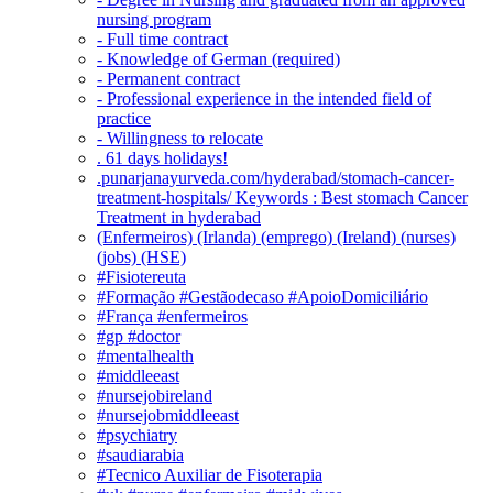
nursing program
- Full time contract
- Knowledge of German (required)
- Permanent contract
- Professional experience in the intended field of
practice
- Willingness to relocate
. 61 days holidays!
.punarjanayurveda.com/hyderabad/stomach-cancer-
treatment-hospitals/ Keywords : Best stomach Cancer
Treatment in hyderabad
(Enfermeiros) (Irlanda) (emprego) (Ireland) (nurses)
(jobs) (HSE)
#Fisiotereuta
#Formação #Gestãodecaso #ApoioDomiciliário
#França #enfermeiros
#gp #doctor
#mentalhealth
#middleeast
#nursejobireland
#nursejobmiddleeast
#psychiatry
#saudiarabia
#Tecnico Auxiliar de Fisoterapia