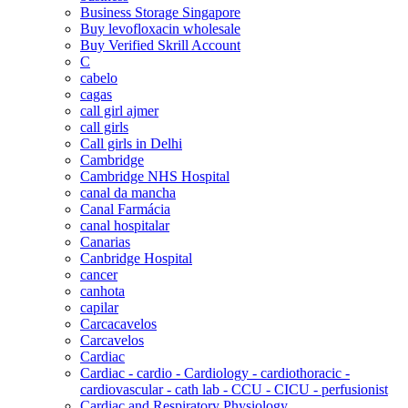
Business Storage Singapore
Buy levofloxacin wholesale
Buy Verified Skrill Account
C
cabelo
cagas
call girl ajmer
call girls
Call girls in Delhi
Cambridge
Cambridge NHS Hospital
canal da mancha
Canal Farmácia
canal hospitalar
Canarias
Canbridge Hospital
cancer
canhota
capilar
Carcacavelos
Carcavelos
Cardiac
Cardiac - cardio - Cardiology - cardiothoracic -
cardiovascular - cath lab - CCU - CICU - perfusionist
Cardiac and Respiratory Physiology