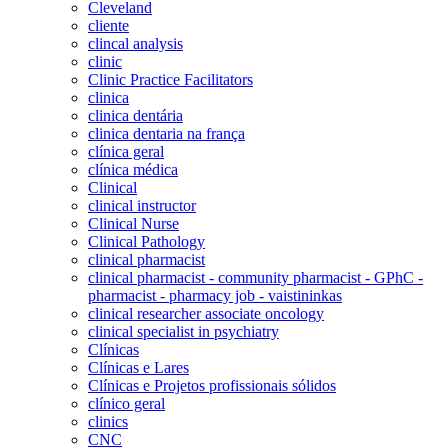
Cleveland
cliente
clincal analysis
clinic
Clinic Practice Facilitators
clinica
clinica dentária
clinica dentaria na frança
clínica geral
clínica médica
Clinical
clinical instructor
Clinical Nurse
Clinical Pathology
clinical pharmacist
clinical pharmacist - community pharmacist - GPhC -
pharmacist - pharmacy job - vaistininkas
clinical researcher associate oncology
clinical specialist in psychiatry
Clínicas
Clínicas e Lares
Clínicas e Projetos profissionais sólidos
clínico geral
clinics
CNC