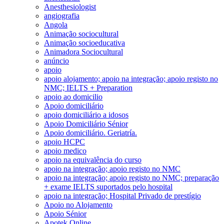
Anesthesiologist
angiografia
Angola
Animação sociocultural
Animação socioeducativa
Animadora Sociocultural
anúncio
apoio
apoio alojamento; apoio na integração; apoio registo no
NMC; IELTS + Preparation
apoio ao domicilio
Apoio domiciliário
apoio domiciliário a idosos
Apoio Domiciliário Sénior
Apoio domiciliário. Geriatría.
apoio HCPC
apoio medico
apoio na equivalência do curso
apoio na integração; apoio registo no NMC
apoio na integração; apoio registo no NMC; preparação
+ exame IELTS suportados pelo hospital
apoio na integração; Hospital Privado de prestígio
Apoio no Alojamento
Apoio Sénior
Apotek Online