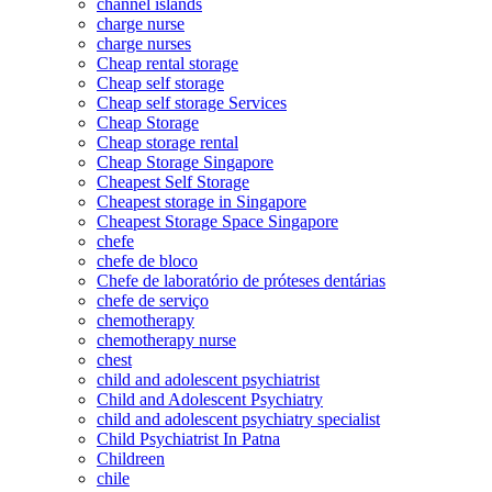
channel islands
charge nurse
charge nurses
Cheap rental storage
Cheap self storage
Cheap self storage Services
Cheap Storage
Cheap storage rental
Cheap Storage Singapore
Cheapest Self Storage
Cheapest storage in Singapore
Cheapest Storage Space Singapore
chefe
chefe de bloco
Chefe de laboratório de próteses dentárias
chefe de serviço
chemotherapy
chemotherapy nurse
chest
child and adolescent psychiatrist
Child and Adolescent Psychiatry
child and adolescent psychiatry specialist
Child Psychiatrist In Patna
Childreen
chile