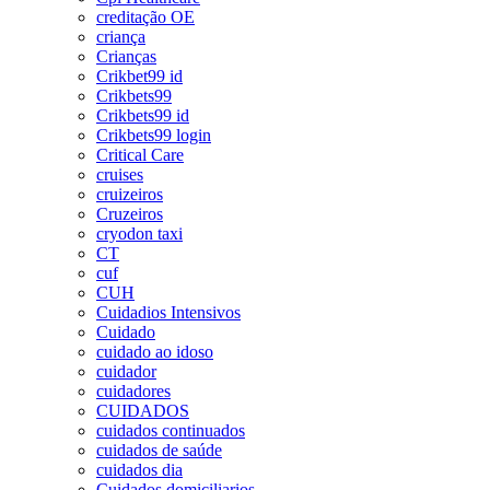
creditação OE
criança
Crianças
Crikbet99 id
Crikbets99
Crikbets99 id
Crikbets99 login
Critical Care
cruises
cruizeiros
Cruzeiros
cryodon taxi
CT
cuf
CUH
Cuidadios Intensivos
Cuidado
cuidado ao idoso
cuidador
cuidadores
CUIDADOS
cuidados continuados
cuidados de saúde
cuidados dia
Cuidados domiciliarios