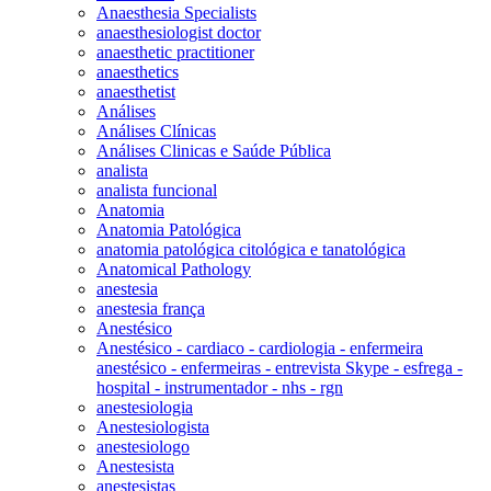
Anaesthesia Specialists
anaesthesiologist doctor
anaesthetic practitioner
anaesthetics
anaesthetist
Análises
Análises Clínicas
Análises Clinicas e Saúde Pública
analista
analista funcional
Anatomia
Anatomia Patológica
anatomia patológica citológica e tanatológica
Anatomical Pathology
anestesia
anestesia frança
Anestésico
Anestésico - cardiaco - cardiologia - enfermeira
anestésico - enfermeiras - entrevista Skype - esfrega -
hospital - instrumentador - nhs - rgn
anestesiologia
Anestesiologista
anestesiologo
Anestesista
anestesistas