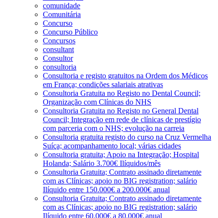
comunidade
Comunitária
Concurso
Concurso Público
Concursos
consultant
Consultor
consultoria
Consultoria e registo gratuitos na Ordem dos Médicos
em França; condições salariais atrativas
Consultoria Gratuita no Registo no Dental Council;
Organização com Clínicas do NHS
Consultoria Gratuita no Registo no General Dental
Council; Integração em rede de clínicas de prestígio
com parceria com o NHS; evolução na carreia
Consultoria gratuita registo do curso na Cruz Vermelha
Suíça; acompanhamento local; várias cidades
Consultoria gratuita; Apoio na Integração; Hospital
Holanda; Salário 3.700€ Ilíquidos/mês
Consultoria Gratuita; Contrato assinado diretamente
com as Clínicas; apoio no BIG registration; salário
Ilíquido entre 150.000€ a 200.000€ anual
Consultoria Gratuita; Contrato assinado diretamente
com as Clínicas; apoio no BIG registration; salário
Ilíquido entre 60.000€ a 80.000€ anual