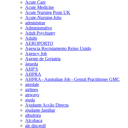
Acute Care
Acute Medicine
Acute Nursing Posts UK
Acute-Nursing-Jobs
administrar
Administrativo
Adult Psychiatry
Adults
AEROPORTO
Agencia Recrutamento Reino Unido
Agency Job
Agente de Geriatria
águeda
AHP'S
AHPRA
AHPRA - Australian Job - Genral Practitioner GMC
airedale
airlines
airways
ajuda
Ajudante Acção Directa
ajudante familiar
albufeira
Alcobaça
ale discgolf