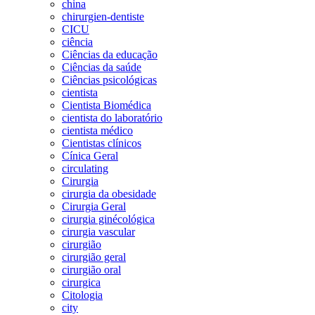
china
chirurgien-dentiste
CICU
ciência
Ciências da educação
Ciências da saúde
Ciências psicológicas
cientista
Cientista Biomédica
cientista do laboratório
cientista médico
Cientistas clínicos
Cínica Geral
circulating
Cirurgia
cirurgia da obesidade
Cirurgia Geral
cirurgia ginécológica
cirurgia vascular
cirurgião
cirurgião geral
cirurgião oral
cirurgica
Citologia
city