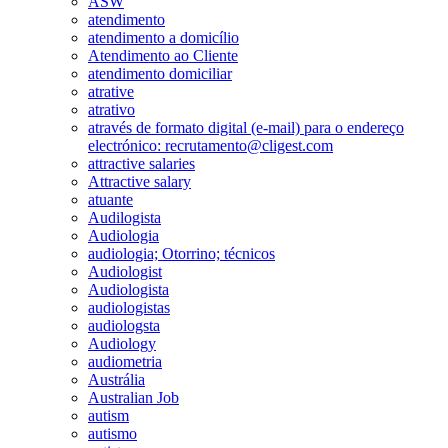
ASW
atendimento
atendimento a domicílio
Atendimento ao Cliente
atendimento domiciliar
atrative
atrativo
através de formato digital (e-mail) para o endereço
electrónico: recrutamento@cligest.com
attractive salaries
Attractive salary
atuante
Audilogista
Audiologia
audiologia; Otorrino; técnicos
Audiologist
Audiologista
audiologistas
audiologsta
Audiology
audiometria
Austrália
Australian Job
autism
autismo