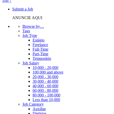
Top ↑
Submit a Job
ANUNCIE AQUI
Browse by…
Tags
Job Type
Estágio
Freelance
Full-Time
Part-Time
Temporário
Job Salary
10,000 - 20,000
100,000 and above
20,000 - 30,000
30,000 - 40,000
40,000 - 60,000
60,000 - 80,000
80,000 - 100,000
Less than 10,000
Job Category
Auxiliar
Dietistas