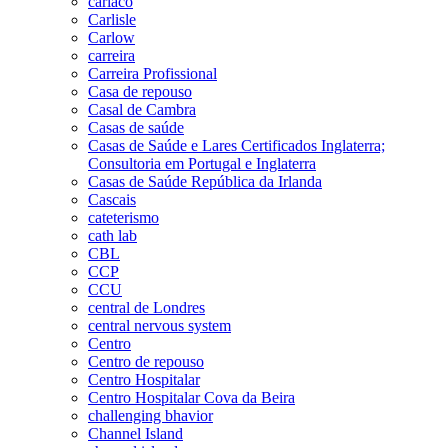
cariaco
Carlisle
Carlow
carreira
Carreira Profissional
Casa de repouso
Casal de Cambra
Casas de saúde
Casas de Saúde e Lares Certificados Inglaterra;
Consultoria em Portugal e Inglaterra
Casas de Saúde República da Irlanda
Cascais
cateterismo
cath lab
CBL
CCP
CCU
central de Londres
central nervous system
Centro
Centro de repouso
Centro Hospitalar
Centro Hospitalar Cova da Beira
challenging bhavior
Channel Island