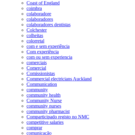
Coast of England
coimbra
colaboradore
colaboradores
colaboradores dentistas
Colchester
colheitas
colorretal
com e sem experiência
Com experiência
com ou sem experiencia
comerciais
Comercial
Comissionistas
Commercial electricians Auckland
Communication
community
community health
Community Nurse
community nurses
community pharmacist
Comparticipado registo no NMC
competitive salaries
comprar
comunicação