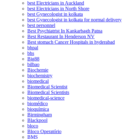
best Electricians in Auckland
best Electricians in North Shore
best Gynecologist in kolkata
best Gynecologist in kolkata for normal delivery
best personnel
Best Psychiatrist In Kankarbagh Patna
Best Restaurant In Henderson NV
Best stomach Cancer Hospitals in hyderabad
bhpal
bhs
Big88
bilbao
Biochemie
biochemistry
biomedical
Biomedical Scientist
Biomedical Scientists
biomedical-science
biomédico
bioquímica
Birmingham
Blackpool
bloco
Bloco Operatório
BMS