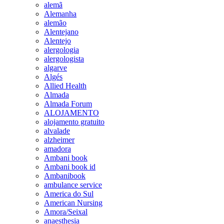
alemã
Alemanha
alemão
Alentejano
Alentejo
alergologia
alergologista
algarve
Algés
Allied Health
Almada
Almada Forum
ALOJAMENTO
alojamento gratuito
alvalade
alzheimer
amadora
Ambani book
Ambani book id
Ambanibook
ambulance service
America do Sul
American Nursing
Amora/Seixal
anaesthesia