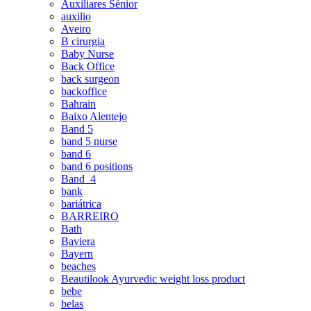
Auxiliares Sénior
auxilio
Aveiro
B cirurgia
Baby Nurse
Back Office
back surgeon
backoffice
Bahrain
Baixo Alentejo
Band 5
band 5 nurse
band 6
band 6 positions
Band_4
bank
bariátrica
BARREIRO
Bath
Baviera
Bayern
beaches
Beautilook Ayurvedic weight loss product
bebe
belas