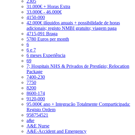
2305
31.000€ + Horas Extra
33.000€ - 46.000€
4150-000
42.000€ ilíquidos anuais + possibilidade de horas
adicionais; registo NMBI gratuito; viagem paga
4715-091 Braga
5780 Euros per month
6
6 e 7
6 meses Experiência
69
7; Hospitais NHS & Privados de Prestígio; Relocation
Package
7400-230
7750
8200
8600-174
9120-000
95.000€ ano + Integração Totalmente Comparticipada:
Registo Ordem
958754521
a&e
A&E Nurse
A&E-Accident and Emergency