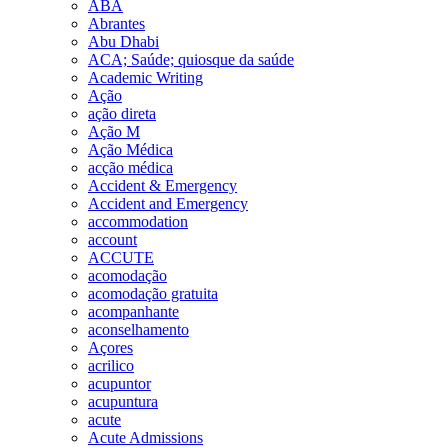
ABA
Abrantes
Abu Dhabi
ACA; Saúde; quiosque da saúde
Academic Writing
Ação
ação direta
Ação M
Ação Médica
acção médica
Accident & Emergency
Accident and Emergency
accommodation
account
ACCUTE
acomodação
acomodação gratuita
acompanhante
aconselhamento
Açores
acrilico
acupuntor
acupuntura
acute
Acute Admissions