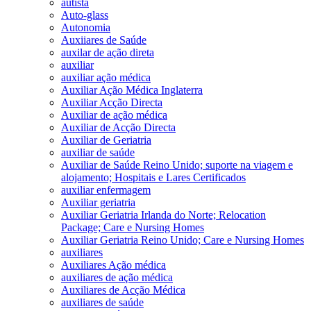
autista
Auto-glass
Autonomia
Auxiiares de Saúde
auxilar de ação direta
auxiliar
auxiliar ação médica
Auxiliar Ação Médica Inglaterra
Auxiliar Acção Directa
Auxiliar de ação médica
Auxiliar de Acção Directa
Auxiliar de Geriatria
auxiliar de saúde
Auxiliar de Saúde Reino Unido; suporte na viagem e
alojamento; Hospitais e Lares Certificados
auxiliar enfermagem
Auxiliar geriatria
Auxiliar Geriatria Irlanda do Norte; Relocation
Package; Care e Nursing Homes
Auxiliar Geriatria Reino Unido; Care e Nursing Homes
auxiliares
Auxiliares Ação médica
auxiliares de ação médica
Auxiliares de Acção Médica
auxiliares de saúde