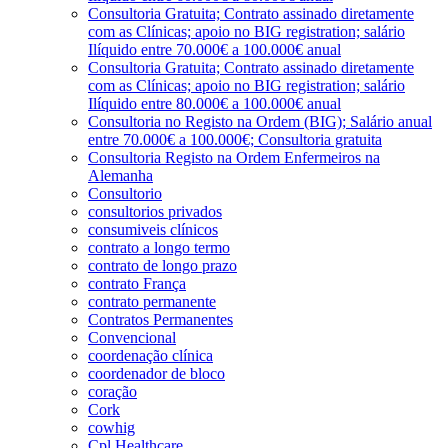
Consultoria Gratuita; Contrato assinado diretamente
com as Clínicas; apoio no BIG registration; salário
Ilíquido entre 70.000€ a 100.000€ anual
Consultoria Gratuita; Contrato assinado diretamente
com as Clínicas; apoio no BIG registration; salário
Ilíquido entre 80.000€ a 100.000€ anual
Consultoria no Registo na Ordem (BIG); Salário anual
entre 70.000€ a 100.000€; Consultoria gratuita
Consultoria Registo na Ordem Enfermeiros na
Alemanha
Consultorio
consultorios privados
consumiveis clínicos
contrato a longo termo
contrato de longo prazo
contrato França
contrato permanente
Contratos Permanentes
Convencional
coordenação clínica
coordenador de bloco
coração
Cork
cowhig
Cpl Healthcare