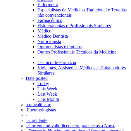
Enfermeiro
Especialistas da Medicina Tradicional e Terapias
não convencionais
Farmacêutico
Fisioterapeutas e Profissionais Similares
Médico
Médico Dentista
Nutricionista
Optometristas e Ópticos
Outros Profissionais Técnicos da Medicina
Técnico de Farmácia
Vigilantes, Assistentes Médicos e Trabalhadores
Similares
Date posted
Today
This Week
Last Week
This Month
‎ cplhealthcare‬
Pneumologistas
-
- Circulante
- Current and valid licence to practice as a Nurse
- Degree in Nursing and graduated from an approved