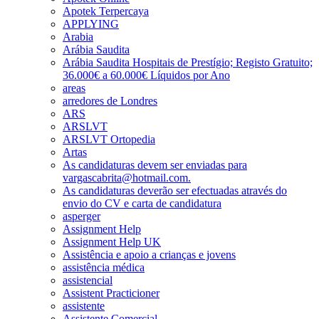
Apotek Terpercaya
APPLYING
Arabia
Arábia Saudita
Arábia Saudita Hospitais de Prestígio; Registo Gratuito;
36.000€ a 60.000€ Líquidos por Ano
areas
arredores de Londres
ARS
ARSLVT
ARSLVT Ortopedia
Artas
As candidaturas devem ser enviadas para
vargascabrita@hotmail.com.
As candidaturas deverão ser efectuadas através do
envio do CV e carta de candidatura
asperger
Assignment Help
Assignment Help UK
Assistência e apoio a crianças e jovens
assistência médica
assistencial
Assistent Practicioner
assistente
Assistente Comercial