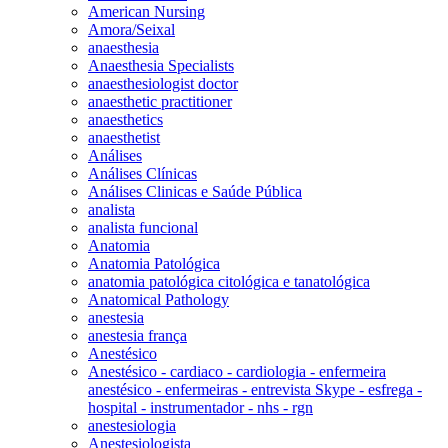
American Nursing
Amora/Seixal
anaesthesia
Anaesthesia Specialists
anaesthesiologist doctor
anaesthetic practitioner
anaesthetics
anaesthetist
Análises
Análises Clínicas
Análises Clinicas e Saúde Pública
analista
analista funcional
Anatomia
Anatomia Patológica
anatomia patológica citológica e tanatológica
Anatomical Pathology
anestesia
anestesia frança
Anestésico
Anestésico - cardiaco - cardiologia - enfermeira
anestésico - enfermeiras - entrevista Skype - esfrega -
hospital - instrumentador - nhs - rgn
anestesiologia
Anestesiologista