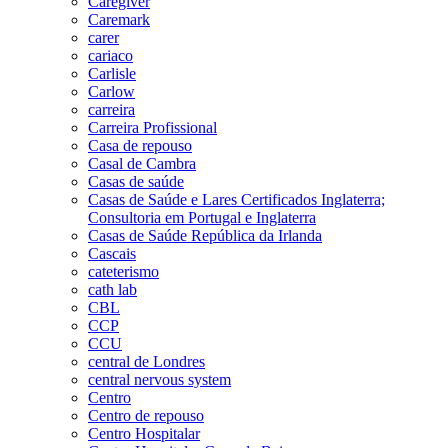
Caregiver
Caremark
carer
cariaco
Carlisle
Carlow
carreira
Carreira Profissional
Casa de repouso
Casal de Cambra
Casas de saúde
Casas de Saúde e Lares Certificados Inglaterra;
Consultoria em Portugal e Inglaterra
Casas de Saúde República da Irlanda
Cascais
cateterismo
cath lab
CBL
CCP
CCU
central de Londres
central nervous system
Centro
Centro de repouso
Centro Hospitalar