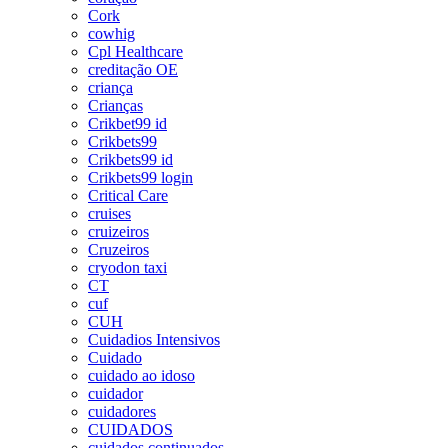
Cork
cowhig
Cpl Healthcare
creditação OE
criança
Crianças
Crikbet99 id
Crikbets99
Crikbets99 id
Crikbets99 login
Critical Care
cruises
cruizeiros
Cruzeiros
cryodon taxi
CT
cuf
CUH
Cuidadios Intensivos
Cuidado
cuidado ao idoso
cuidador
cuidadores
CUIDADOS
cuidados continuados