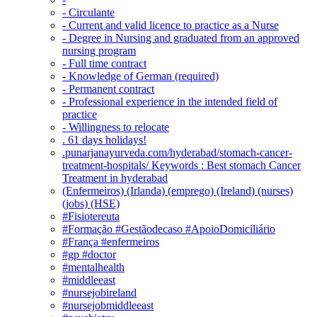
- Circulante
- Current and valid licence to practice as a Nurse
- Degree in Nursing and graduated from an approved
nursing program
- Full time contract
- Knowledge of German (required)
- Permanent contract
- Professional experience in the intended field of
practice
- Willingness to relocate
. 61 days holidays!
.punarjanayurveda.com/hyderabad/stomach-cancer-
treatment-hospitals/ Keywords : Best stomach Cancer
Treatment in hyderabad
(Enfermeiros) (Irlanda) (emprego) (Ireland) (nurses)
(jobs) (HSE)
#Fisiotereuta
#Formação #Gestãodecaso #ApoioDomiciliário
#França #enfermeiros
#gp #doctor
#mentalhealth
#middleeast
#nursejobireland
#nursejobmiddleeast