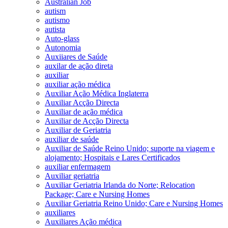
Australian Job
autism
autismo
autista
Auto-glass
Autonomia
Auxiiares de Saúde
auxilar de ação direta
auxiliar
auxiliar ação médica
Auxiliar Ação Médica Inglaterra
Auxiliar Acção Directa
Auxiliar de ação médica
Auxiliar de Acção Directa
Auxiliar de Geriatria
auxiliar de saúde
Auxiliar de Saúde Reino Unido; suporte na viagem e
alojamento; Hospitais e Lares Certificados
auxiliar enfermagem
Auxiliar geriatria
Auxiliar Geriatria Irlanda do Norte; Relocation
Package; Care e Nursing Homes
Auxiliar Geriatria Reino Unido; Care e Nursing Homes
auxiliares
Auxiliares Ação médica