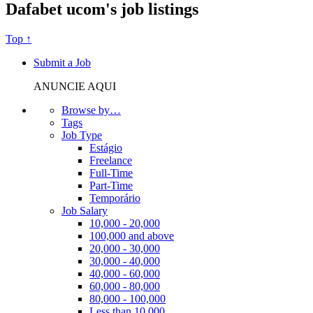
Dafabet ucom's job listings
Top ↑
Submit a Job
ANUNCIE AQUI
Browse by…
Tags
Job Type
Estágio
Freelance
Full-Time
Part-Time
Temporário
Job Salary
10,000 - 20,000
100,000 and above
20,000 - 30,000
30,000 - 40,000
40,000 - 60,000
60,000 - 80,000
80,000 - 100,000
Less than 10,000