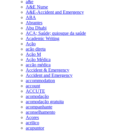
a&e
A&E Nurse
A&E-Accident and Emergency
ABA
Abrantes
Abu Dhabi
ACA; Saúde; quiosque da saúde
Academic Writing
Ação
ação direta
Ação M
Ação Médica
acção médica
Accident & Emergency
Accident and Emergency
accommodation
account
ACCUTE
acomodação
acomodação gratuita
acompanhante
aconselhamento
Açores
acrilico
acupuntor