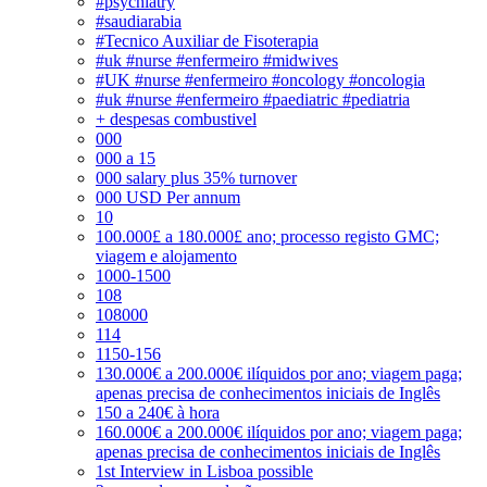
#psychiatry
#saudiarabia
#Tecnico Auxiliar de Fisoterapia
#uk #nurse #enfermeiro #midwives
#UK #nurse #enfermeiro #oncology #oncologia
#uk #nurse #enfermeiro #paediatric #pediatria
+ despesas combustivel
000
000 a 15
000 salary plus 35% turnover
000 USD Per annum
10
100.000£ a 180.000£ ano; processo registo GMC;
viagem e alojamento
1000-1500
108
108000
114
1150-156
130.000€ a 200.000€ ilíquidos por ano; viagem paga;
apenas precisa de conhecimentos iniciais de Inglês
150 a 240€ à hora
160.000€ a 200.000€ ilíquidos por ano; viagem paga;
apenas precisa de conhecimentos iniciais de Inglês
1st Interview in Lisboa possible