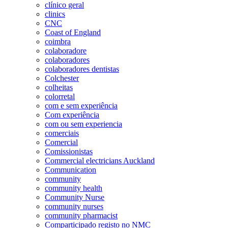
clínico geral
clinics
CNC
Coast of England
coimbra
colaboradore
colaboradores
colaboradores dentistas
Colchester
colheitas
colorretal
com e sem experiência
Com experiência
com ou sem experiencia
comerciais
Comercial
Comissionistas
Commercial electricians Auckland
Communication
community
community health
Community Nurse
community nurses
community pharmacist
Comparticipado registo no NMC