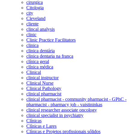
cirurgica
Citologia
city
Cleveland
cliente
clincal analysis
clinic
Clinic Practice Facilitators
clinica
clinica dentária
clinica dentaria na frança
clínica geral
clínica médica
Clinical
clinical instructor
Clinical Nurse
Clinical Pathology
clinical pharmacist
clinical pharmacist - community pharmacist - GPhC -
pharmacist - pharmacy job - vaistininkas
clinical researcher associate oncology
clinical specialist in psychiatry
Clínicas
Clínicas e Lares
Clínicas e Projetos profissionais sólidos