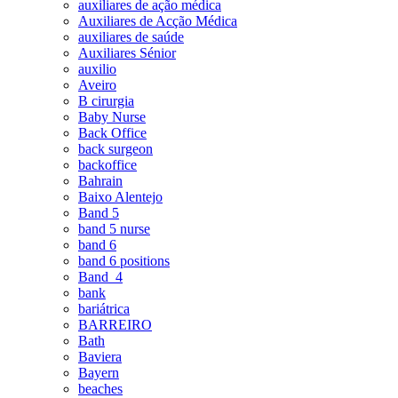
auxiliares de ação médica
Auxiliares de Acção Médica
auxiliares de saúde
Auxiliares Sénior
auxilio
Aveiro
B cirurgia
Baby Nurse
Back Office
back surgeon
backoffice
Bahrain
Baixo Alentejo
Band 5
band 5 nurse
band 6
band 6 positions
Band_4
bank
bariátrica
BARREIRO
Bath
Baviera
Bayern
beaches