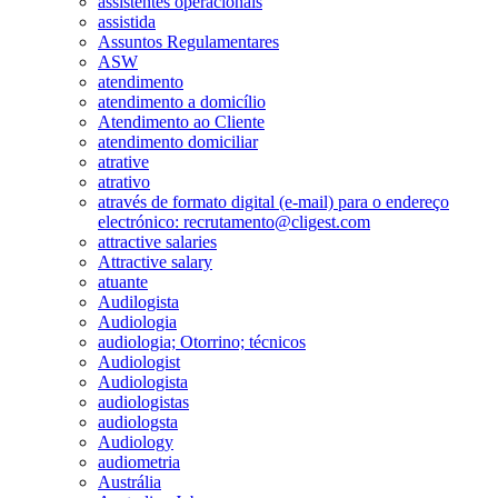
assistentes operacionais
assistida
Assuntos Regulamentares
ASW
atendimento
atendimento a domicílio
Atendimento ao Cliente
atendimento domiciliar
atrative
atrativo
através de formato digital (e-mail) para o endereço
electrónico: recrutamento@cligest.com
attractive salaries
Attractive salary
atuante
Audilogista
Audiologia
audiologia; Otorrino; técnicos
Audiologist
Audiologista
audiologistas
audiologsta
Audiology
audiometria
Austrália