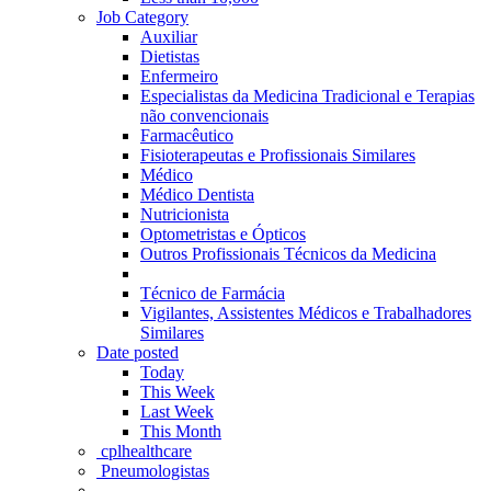
Job Category
Auxiliar
Dietistas
Enfermeiro
Especialistas da Medicina Tradicional e Terapias
não convencionais
Farmacêutico
Fisioterapeutas e Profissionais Similares
Médico
Médico Dentista
Nutricionista
Optometristas e Ópticos
Outros Profissionais Técnicos da Medicina
Técnico de Farmácia
Vigilantes, Assistentes Médicos e Trabalhadores
Similares
Date posted
Today
This Week
Last Week
This Month
‎ cplhealthcare‬
Pneumologistas
-