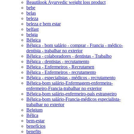
Beautilook Ayurvedic weight loss product
bebe
belas
beleza
beleza e bem estar
belfast
belgia
Bélgica
Bélgica - bom salário - comprar - Francia - médico-
dentista - trabalhar no exterior
Bélgica - colaboradores - dentistas - Trabalho
Bélgica - dentistas - recrutamento
Bélgica - Enfermeiros - Recrutamen
Bélgica - Enfermeiros - recrutamento
Bélgica - especialistas - médicos - recrutamento
Bélgica-bom salário-Enfermagem-enfermeira-
enfermeiro-Francia-trabalhar no exterior
Bélgica-bom salário-enfermeiro-país estrangeiro
Bélgica-bom salário-Francia-médicos especialista-
trabalhar no exterior
Belgium
Bélica
bem-estar
benefícios
benefits