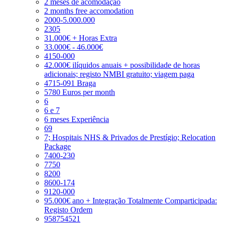
2 meses de acomodação
2 months free accomodation
2000-5.000.000
2305
31.000€ + Horas Extra
33.000€ - 46.000€
4150-000
42.000€ ilíquidos anuais + possibilidade de horas
adicionais; registo NMBI gratuito; viagem paga
4715-091 Braga
5780 Euros per month
6
6 e 7
6 meses Experiência
69
7; Hospitais NHS & Privados de Prestígio; Relocation
Package
7400-230
7750
8200
8600-174
9120-000
95.000€ ano + Integração Totalmente Comparticipada:
Registo Ordem
958754521