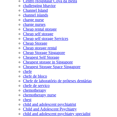
Centro Hospitalar Cova da Beira
challenging bhavior
Channel Island
channel islands
charge nurse
charge nurses
Cheap rental storage
Cheap self storage
Cheap self storage Services
Cheap Storage
Cheap storage rental
Cheap Storage Singapore
Cheapest Self Storage
Cheapest storage in Singapore
Cheapest Storage Space Singapore
chefe
chefe de bloco
Chefe de laboratório de próteses dentárias
chefe de serviço
chemotherapy
chemotherapy nurse
chest
child and adolescent psychiatrist
Child and Adolescent Psychiatry
child and adolescent psychiatry specialist