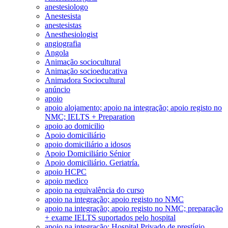
anestesiologo
Anestesista
anestesistas
Anesthesiologist
angiografia
Angola
Animação sociocultural
Animação socioeducativa
Animadora Sociocultural
anúncio
apoio
apoio alojamento; apoio na integração; apoio registo no
NMC; IELTS + Preparation
apoio ao domicilio
Apoio domiciliário
apoio domiciliário a idosos
Apoio Domiciliário Sénior
Apoio domiciliário. Geriatría.
apoio HCPC
apoio medico
apoio na equivalência do curso
apoio na integração; apoio registo no NMC
apoio na integração; apoio registo no NMC; preparação
+ exame IELTS suportados pelo hospital
apoio na integração; Hospital Privado de prestígio