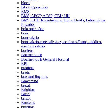
bloco
Bloco Operatório
BMS
BMS; APCT; ACSP; CBL; UK
BMS; CBL; Recrutamento; Reino Unido; Laboratórios
Privados
bolo operatório
bom
bom salário
bom salário-especialista-especialistas-França-médico-
médicos-salário
bordeus
Bournemouth
Bournemouth General Hospital
BPL
bradford
braga
bras and lingeries
Bravemind
brexit
Brighton
Brisol
bristol
Bruxelas
building