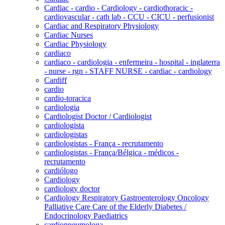
Cardiac - cardio - Cardiology - cardiothoracic -
cardiovascular - cath lab - CCU - CICU - perfusionist
Cardiac and Respiratory Physiology
Cardiac Nurses
Cardiac Physiology
cardiaco
cardiaco - cardiologia - enfermeira - hospital - inglaterra
- nurse - rgn - STAFF NURSE - cardiac - cardiology
Cardiff
cardio
cardio-toracica
cardiologia
Cardiologist Doctor / Cardiologist
cardiologista
cardiologistas
cardiologistas - França - recrutamento
cardiologistas - França/Bélgica - médicos -
recrutamento
cardiólogo
Cardiology
cardiology doctor
Cardiology Respiratory Gastroenterology Oncology
Palliative Care Care of the Elderly Diabetes /
Endocrinology Paediatrics
cardiopneumologa