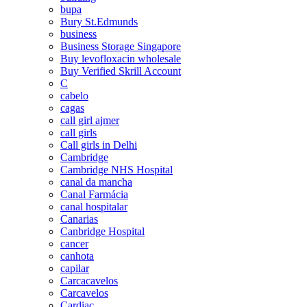
bupa
Bury St.Edmunds
business
Business Storage Singapore
Buy levofloxacin wholesale
Buy Verified Skrill Account
C
cabelo
cagas
call girl ajmer
call girls
Call girls in Delhi
Cambridge
Cambridge NHS Hospital
canal da mancha
Canal Farmácia
canal hospitalar
Canarias
Canbridge Hospital
cancer
canhota
capilar
Carcacavelos
Carcavelos
Cardiac