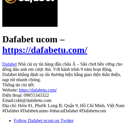
Dafabet ucom –
https://dafabetu.com/
Dafabet
Nhà cái uy tín hàng đầu châu Á – Sân chơi bền vững cho
đông đảo anh em cược thủ. Với hành trình 9 năm hoạt động,
Dafabet khẳng định uy tín thương hiệu bằng giao diện thân thiện,
nạp rút nhanh chóng.
Thông tin chi tiết:
Website:
https://dafabetu.com/
Điện thoại: 09855343322
Email:cskh@dafabetu.com
Địa chỉ: Hẻm 81, Phước Long B, Quận 9, Hồ Chí Minh, Việt Nam
#Dafabet #Dafabetcasino #nhacaiDafabet #Dafabetucom
Follow Dafabet ucom on Twitter