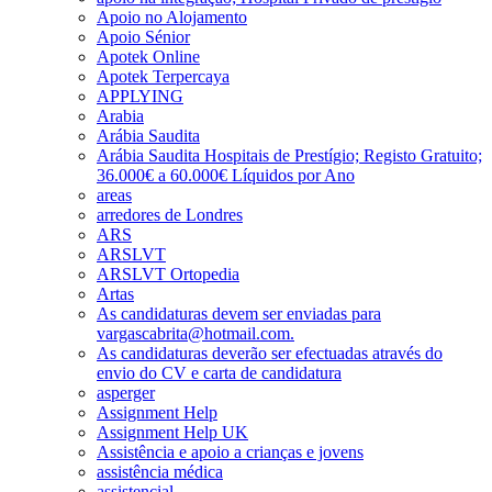
Apoio no Alojamento
Apoio Sénior
Apotek Online
Apotek Terpercaya
APPLYING
Arabia
Arábia Saudita
Arábia Saudita Hospitais de Prestígio; Registo Gratuito;
36.000€ a 60.000€ Líquidos por Ano
areas
arredores de Londres
ARS
ARSLVT
ARSLVT Ortopedia
Artas
As candidaturas devem ser enviadas para
vargascabrita@hotmail.com.
As candidaturas deverão ser efectuadas através do
envio do CV e carta de candidatura
asperger
Assignment Help
Assignment Help UK
Assistência e apoio a crianças e jovens
assistência médica
assistencial