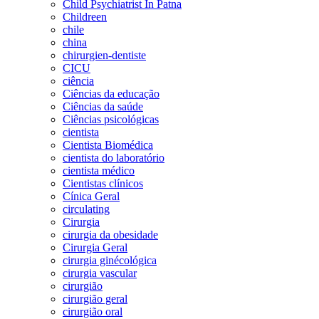
Child Psychiatrist In Patna
Childreen
chile
china
chirurgien-dentiste
CICU
ciência
Ciências da educação
Ciências da saúde
Ciências psicológicas
cientista
Cientista Biomédica
cientista do laboratório
cientista médico
Cientistas clínicos
Cínica Geral
circulating
Cirurgia
cirurgia da obesidade
Cirurgia Geral
cirurgia ginécológica
cirurgia vascular
cirurgião
cirurgião geral
cirurgião oral