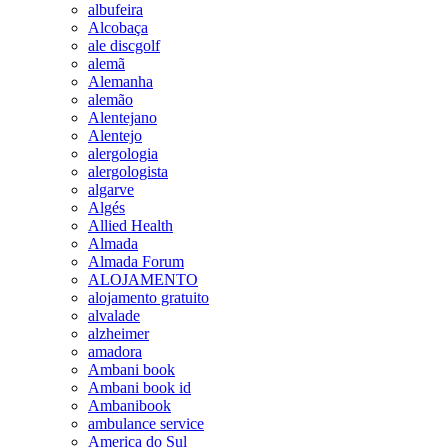
albufeira
Alcobaça
ale discgolf
alemã
Alemanha
alemão
Alentejano
Alentejo
alergologia
alergologista
algarve
Algés
Allied Health
Almada
Almada Forum
ALOJAMENTO
alojamento gratuito
alvalade
alzheimer
amadora
Ambani book
Ambani book id
Ambanibook
ambulance service
America do Sul