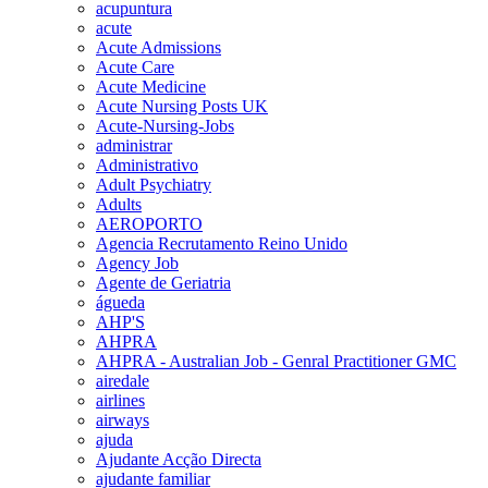
acupuntura
acute
Acute Admissions
Acute Care
Acute Medicine
Acute Nursing Posts UK
Acute-Nursing-Jobs
administrar
Administrativo
Adult Psychiatry
Adults
AEROPORTO
Agencia Recrutamento Reino Unido
Agency Job
Agente de Geriatria
águeda
AHP'S
AHPRA
AHPRA - Australian Job - Genral Practitioner GMC
airedale
airlines
airways
ajuda
Ajudante Acção Directa
ajudante familiar