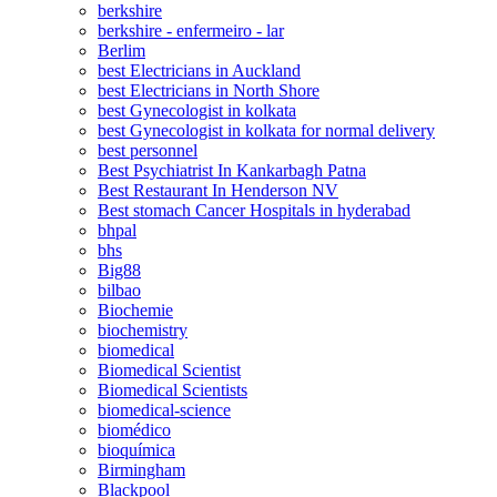
berkshire
berkshire - enfermeiro - lar
Berlim
best Electricians in Auckland
best Electricians in North Shore
best Gynecologist in kolkata
best Gynecologist in kolkata for normal delivery
best personnel
Best Psychiatrist In Kankarbagh Patna
Best Restaurant In Henderson NV
Best stomach Cancer Hospitals in hyderabad
bhpal
bhs
Big88
bilbao
Biochemie
biochemistry
biomedical
Biomedical Scientist
Biomedical Scientists
biomedical-science
biomédico
bioquímica
Birmingham
Blackpool