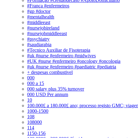
#Formação #Gestãodecaso #ApoioDomiciliário
#França #enfermeiros
#gp #doctor
#mentalhealth
#middleeast
#nursejobireland
#nursejobmiddleeast
#psychiatry
#saudiarabia
#Tecnico Auxiliar de Fisoterapia
#uk #nurse #enfermeiro #midwives
#UK #nurse #enfermeiro #oncology #oncologia
#uk #nurse #enfermeiro #paediatric #pediatria
+ despesas combustivel
000
000 a 15
000 salary plus 35% turnover
000 USD Per annum
10
100.000£ a 180.000£ ano; processo registo GMC; viage
1000-1500
108
108000
114
1150-156