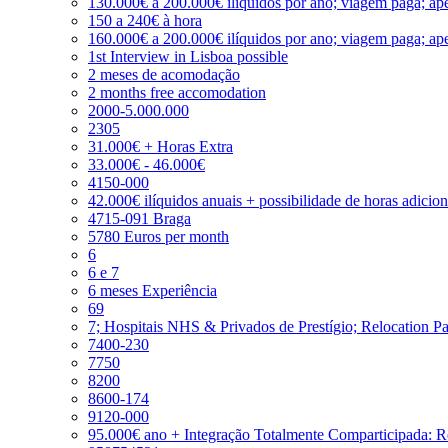
130.000€ a 200.000€ ilíquidos por ano; viagem paga; ape
150 a 240€ à hora
160.000€ a 200.000€ ilíquidos por ano; viagem paga; ape
1st Interview in Lisboa possible
2 meses de acomodação
2 months free accomodation
2000-5.000.000
2305
31.000€ + Horas Extra
33.000€ - 46.000€
4150-000
42.000€ ilíquidos anuais + possibilidade de horas adicio
4715-091 Braga
5780 Euros per month
6
6 e 7
6 meses Experiência
69
7; Hospitais NHS & Privados de Prestígio; Relocation P
7400-230
7750
8200
8600-174
9120-000
95.000€ ano + Integração Totalmente Comparticipada: 