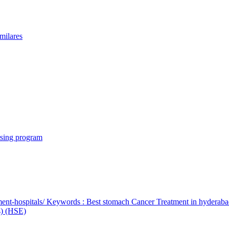
milares
rsing program
ent-hospitals/ Keywords : Best stomach Cancer Treatment in hyderab
bs) (HSE)