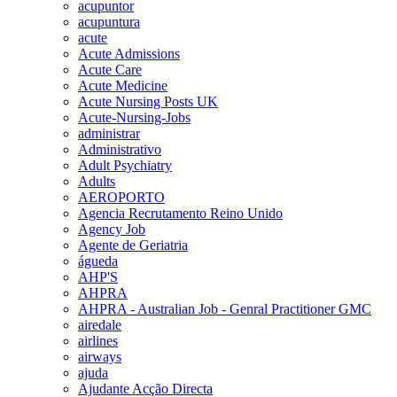
acupuntor
acupuntura
acute
Acute Admissions
Acute Care
Acute Medicine
Acute Nursing Posts UK
Acute-Nursing-Jobs
administrar
Administrativo
Adult Psychiatry
Adults
AEROPORTO
Agencia Recrutamento Reino Unido
Agency Job
Agente de Geriatria
águeda
AHP'S
AHPRA
AHPRA - Australian Job - Genral Practitioner GMC
airedale
airlines
airways
ajuda
Ajudante Acção Directa