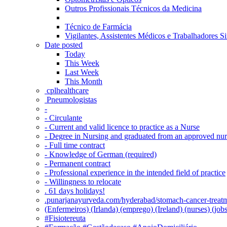
Outros Profissionais Técnicos da Medicina
Técnico de Farmácia
Vigilantes, Assistentes Médicos e Trabalhadores Si
Date posted
Today
This Week
Last Week
This Month
‎ cplhealthcare‬
Pneumologistas
-
- Circulante
- Current and valid licence to practice as a Nurse
- Degree in Nursing and graduated from an approved nu
- Full time contract
- Knowledge of German (required)
- Permanent contract
- Professional experience in the intended field of practice
- Willingness to relocate
. 61 days holidays!
.punarjanayurveda.com/hyderabad/stomach-cancer-treatm
(Enfermeiros) (Irlanda) (emprego) (Ireland) (nurses) (jo
#Fisiotereuta