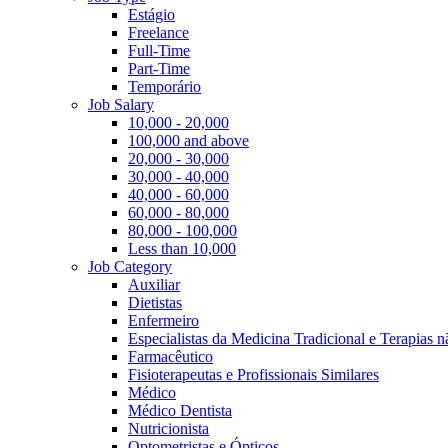
Estágio
Freelance
Full-Time
Part-Time
Temporário
Job Salary
10,000 - 20,000
100,000 and above
20,000 - 30,000
30,000 - 40,000
40,000 - 60,000
60,000 - 80,000
80,000 - 100,000
Less than 10,000
Job Category
Auxiliar
Dietistas
Enfermeiro
Especialistas da Medicina Tradicional e Terapias 
Farmacêutico
Fisioterapeutas e Profissionais Similares
Médico
Médico Dentista
Nutricionista
Optometristas e Ópticos