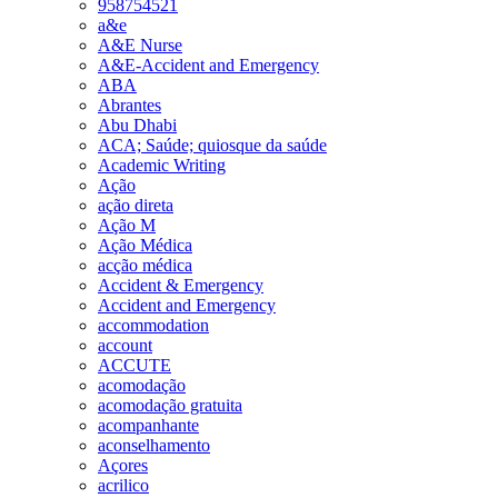
958754521
a&e
A&E Nurse
A&E-Accident and Emergency
ABA
Abrantes
Abu Dhabi
ACA; Saúde; quiosque da saúde
Academic Writing
Ação
ação direta
Ação M
Ação Médica
acção médica
Accident & Emergency
Accident and Emergency
accommodation
account
ACCUTE
acomodação
acomodação gratuita
acompanhante
aconselhamento
Açores
acrilico