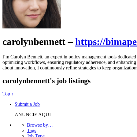
carolynbennett –
https://bimap
I’m Carolyn Bennett, an expert in policy management tools dedicated 
optimizing workflows, ensuring regulatory adherence, and enhancing ope
about innovation, I continuously refine strategies to keep organizatio
carolynbennett's job listings
Top ↑
Submit a Job
ANUNCIE AQUI
Browse by…
Tags
Job Type