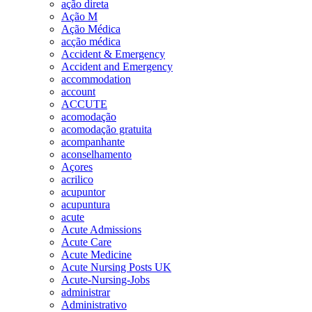
ação direta
Ação M
Ação Médica
acção médica
Accident & Emergency
Accident and Emergency
accommodation
account
ACCUTE
acomodação
acomodação gratuita
acompanhante
aconselhamento
Açores
acrilico
acupuntor
acupuntura
acute
Acute Admissions
Acute Care
Acute Medicine
Acute Nursing Posts UK
Acute-Nursing-Jobs
administrar
Administrativo