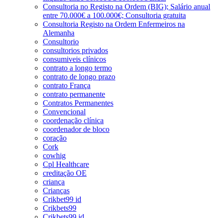
Consultoria no Registo na Ordem (BIG); Salário anual
entre 70.000€ a 100.000€; Consultoria gratuita
Consultoria Registo na Ordem Enfermeiros na
Alemanha
Consultorio
consultorios privados
consumiveis clínicos
contrato a longo termo
contrato de longo prazo
contrato França
contrato permanente
Contratos Permanentes
Convencional
coordenação clínica
coordenador de bloco
coração
Cork
cowhig
Cpl Healthcare
creditação OE
criança
Crianças
Crikbet99 id
Crikbets99
Crikbets99 id