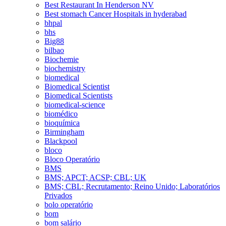
Best Restaurant In Henderson NV
Best stomach Cancer Hospitals in hyderabad
bhpal
bhs
Big88
bilbao
Biochemie
biochemistry
biomedical
Biomedical Scientist
Biomedical Scientists
biomedical-science
biomédico
bioquímica
Birmingham
Blackpool
bloco
Bloco Operatório
BMS
BMS; APCT; ACSP; CBL; UK
BMS; CBL; Recrutamento; Reino Unido; Laboratórios
Privados
bolo operatório
bom
bom salário