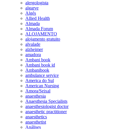
alergologista
algarve
Algés
Allied Health
Almada
Almada Forum
ALOJAMENTO
alojamento gratuito
alvalade
alzheimer
amadora
Ambani book
Ambani book id
Ambanibook
ambulance service
America do Sul
American Nursing
Amora/Seixal
anaesthesia
Anaesthesia Specialists
anaesthesiologist doctor
anaesthetic practitioner
anaesthetics
anaesthetist
Análises