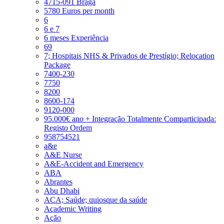
4715-091 Braga
5780 Euros per month
6
6 e 7
6 meses Experiência
69
7; Hospitais NHS & Privados de Prestígio; Relocation
Package
7400-230
7750
8200
8600-174
9120-000
95.000€ ano + Integração Totalmente Comparticipada:
Registo Ordem
958754521
a&e
A&E Nurse
A&E-Accident and Emergency
ABA
Abrantes
Abu Dhabi
ACA; Saúde; quiosque da saúde
Academic Writing
Ação