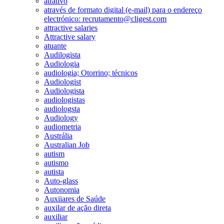
atrativo
através de formato digital (e-mail) para o endereço
electrónico: recrutamento@cligest.com
attractive salaries
Attractive salary
atuante
Audilogista
Audiologia
audiologia; Otorrino; técnicos
Audiologist
Audiologista
audiologistas
audiologsta
Audiology
audiometria
Austrália
Australian Job
autism
autismo
autista
Auto-glass
Autonomia
Auxiiares de Saúde
auxilar de ação direta
auxiliar