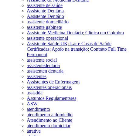
assistente de saúde
Assistente Dentária
Assistente Dentário
assistente domiciliário
assistente gabinete
Assistente Medicina Dentária; Clínica em Coimbra
assistente operacional
Assistente Saúde UK; Lar e Casas de Saúde
Certificadas; Apoio na transição; Contrato Full Time
Permanent
assistente social
assistentedentaria
assistenten dentaria
assistentes
Assistentes de Enfermagem
assistentes operacionais
assistida
Assuntos Regulamentares
ASW
atendimento
atendimento a domicílio
Atendimento ao Cliente
atendimento domiciliar
atrative