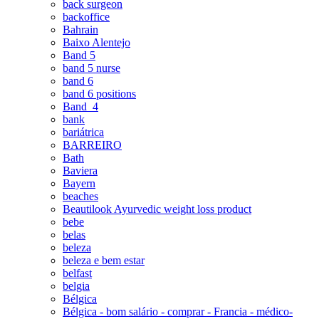
back surgeon
backoffice
Bahrain
Baixo Alentejo
Band 5
band 5 nurse
band 6
band 6 positions
Band_4
bank
bariátrica
BARREIRO
Bath
Baviera
Bayern
beaches
Beautilook Ayurvedic weight loss product
bebe
belas
beleza
beleza e bem estar
belfast
belgia
Bélgica
Bélgica - bom salário - comprar - Francia - médico-