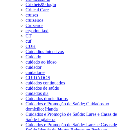
Crikbets99 login
Critical Care
cruises
cruizeiros
Cruzeiros
cryodon taxi
CT
cuf
CUH
Cuidadios Intensivos
Cuidado
cuidado ao idoso
cuidador
cuidadores
CUIDADOS
cuidados continuados
cuidados de saúde
cuidados dia
Cuidados domiciliarios
Cuidados e Promoção de Saúde; Cuidados ao
domícilio; Irlanda
Cuidados e Promoção de Saúde; Lares e Casas de
Saúde Inglaterra
Cuidados e Promoção de Saúde; Lares e Casas de
Saúde Irlanda do Norte; Relocation Package