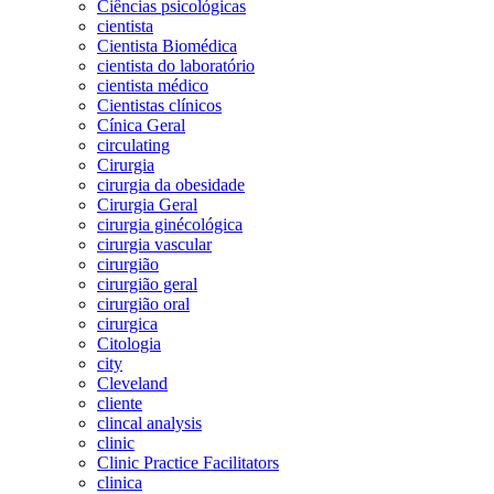
Ciências psicológicas
cientista
Cientista Biomédica
cientista do laboratório
cientista médico
Cientistas clínicos
Cínica Geral
circulating
Cirurgia
cirurgia da obesidade
Cirurgia Geral
cirurgia ginécológica
cirurgia vascular
cirurgião
cirurgião geral
cirurgião oral
cirurgica
Citologia
city
Cleveland
cliente
clincal analysis
clinic
Clinic Practice Facilitators
clinica