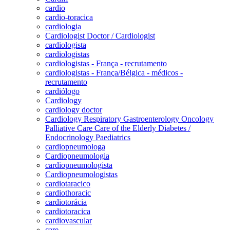
cardio
cardio-toracica
cardiologia
Cardiologist Doctor / Cardiologist
cardiologista
cardiologistas
cardiologistas - França - recrutamento
cardiologistas - França/Bélgica - médicos -
recrutamento
cardiólogo
Cardiology
cardiology doctor
Cardiology Respiratory Gastroenterology Oncology
Palliative Care Care of the Elderly Diabetes /
Endocrinology Paediatrics
cardiopneumologa
Cardiopneumologia
cardiopneumologista
Cardiopneumologistas
cardiotaracico
cardiothoracic
cardiotorácia
cardiotoracica
cardiovascular
care