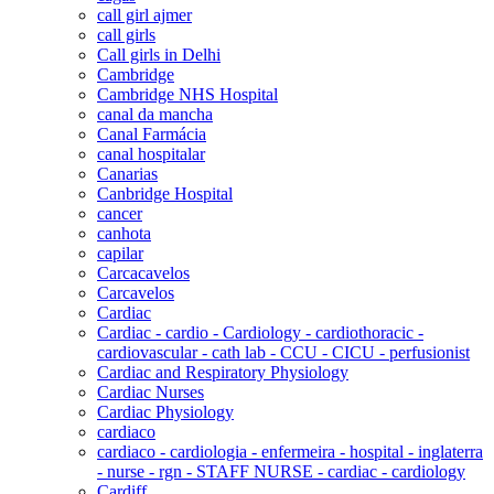
call girl ajmer
call girls
Call girls in Delhi
Cambridge
Cambridge NHS Hospital
canal da mancha
Canal Farmácia
canal hospitalar
Canarias
Canbridge Hospital
cancer
canhota
capilar
Carcacavelos
Carcavelos
Cardiac
Cardiac - cardio - Cardiology - cardiothoracic -
cardiovascular - cath lab - CCU - CICU - perfusionist
Cardiac and Respiratory Physiology
Cardiac Nurses
Cardiac Physiology
cardiaco
cardiaco - cardiologia - enfermeira - hospital - inglaterra
- nurse - rgn - STAFF NURSE - cardiac - cardiology
Cardiff