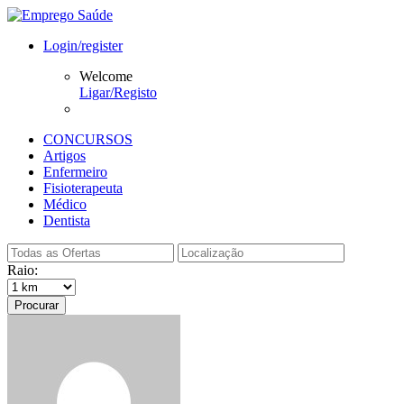
Login/register
Welcome
Ligar/Registo
CONCURSOS
Artigos
Enfermeiro
Fisioterapeuta
Médico
Dentista
Raio:
Procurar