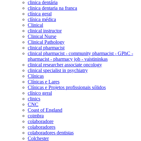
clinica dentária
clinica dentaria na frança
clínica geral
clínica médica
Clinical
clinical instructor
Clinical Nurse
Clinical Pathology
clinical pharmacist
clinical pharmacist - community pharmacist - GPhC -
pharmacist - pharmacy job - vaistininkas
clinical researcher associate oncology
clinical specialist in psychiatry
Clínicas
Clínicas e Lares
Clínicas e Projetos profissionais sólidos
clínico geral
clinics
CNC
Coast of England
coimbra
colaboradore
colaboradores
colaboradores dentistas
Colchester