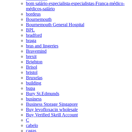
bom salário-especialista-especialistas-França-médico-
médicos-salário
bordeus
Bournemouth
Bournemouth General Hospital
BPL
bradford
braga
bras and lingeries
Bravemind
brexit
Brighton
Brisol
bristol
Bruxelas
building
bupa
Bury St.Edmunds
business
Business Storage Singapore
Buy levofloxacin wholesale
Buy Verified Skrill Account
C
cabelo
cagas