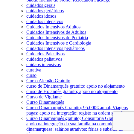
cuidados gerais
cuidados geriátricos
cuidados idosos
cuidados intensivos
Cuidados Intensivos Adultos
Cuidados Intensivos de Adultos
Cuidados Intensivos de Pediatria
Cuidados Intensivos e Cardiologia
cuidados intensivos pediátricos
Cuidados Paleativos
cuidados paliativos
cuidaos intensivos
curativa
curso
Curso Alemão Gratuito
curso de Dinamarquês gratuito; apoio no alojamento
curso de Holandês gratuito; apoio no alojamento
Curso de Vigilante
Curso Dinamarquês
Curso Dinamarquês Gratuito; 95.000€ anual; Viagens
pagas; apoio na integração; registo na ordem gratuito
Curso Dinamarquês gratuito; Consultoria Gratuita;
apoio na integração da sua família na comunidade
dinamarquesa; salários atrativos; férias e subsído de