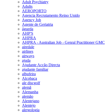
Adult Psychiatry
Adults
AEROPORTO
Agencia Recrutamento Reino Unido
Agency Job
Agente de Geriatria
águeda
AHP'S
AHPRA
AHPRA - Australian Job - Genral Practitioner GMC
airedale
airlines
airways
ajuda
Ajudante Acção Directa
ajudante familiar
albufeira
Alcobaça
ale discgolf
alemã
Alemanha
alemão
Alentejano
Alentejo
alergologia