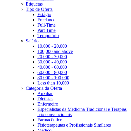
Etiquetas
Tipo de Oferta
Estágio
Freelance
Full-Time
Part-Time
Temporário
Salário
10,000 - 20,000
100,000 and above
20,000 - 30,000
30,000 - 40,000
40,000 - 60,000
60,000 - 80,000
80,000 - 100,000
Less than 10,000
Categoria da Oferta
Auxiliar
Dietistas
Enfermeiro
Especialistas da Medicina Tradicional e Terapias
não convencionais
Farmacêutico
Fisioterapeutas e Profissionais Similares
Médico