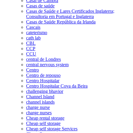
Casal de Cambra
Casas de saúde
Casas de Saúde e Lares Certificados Inglaterra;
Consultoria em Portugal e Inglaterra
Casas de Saúde República da Irlanda
Cascais
cateterismo
cath lab
CBL
CCP
CCU
central de Londres
central nervous system
Centro
Centro de repouso
Centro Hospitalar
Centro Hospitalar Cova da Beira
challenging bhavior
Channel Island
channel islands
charge nurse
charge nurses
Cheap rental storage
Cheap self storage
Cheap self storage Services