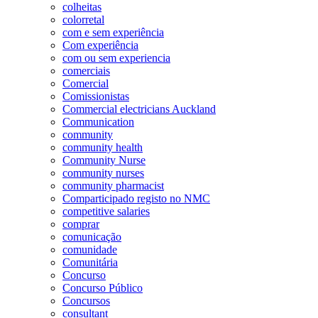
colheitas
colorretal
com e sem experiência
Com experiência
com ou sem experiencia
comerciais
Comercial
Comissionistas
Commercial electricians Auckland
Communication
community
community health
Community Nurse
community nurses
community pharmacist
Comparticipado registo no NMC
competitive salaries
comprar
comunicação
comunidade
Comunitária
Concurso
Concurso Público
Concursos
consultant