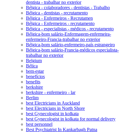
dentista - trabalhar no exterior
Bélgica - colaboradores - dentistas - Trabalho
Bélgica - dentistas - recrutamento
Bélgica - Enfermeiros - Recrutamen
Bélgica - Enfermeiros - recrutamento
Bélgica - especialistas - médicos - recrutamento
Bélgica-bom salário-Enfermagem-enfermeira-
enfermeiro-Francia-trabalhar no exterior
Bélgica-bom salário-enfermeiro-país estrangeiro
Bélgica-bom salário-Francia-médicos especialista-
trabalhar no exterior
Belgium
Bélica
bem-estar
benefícios
benefits
berkshire
berkshire - enfermeiro - lar
Berlim
best Electricians in Auckland
best Electricians in North Shore
best Gynecologist in kolkata
best Gynecologist in kolkata for normal delivery
best personnel
Best Psychiatrist In Kankarbagh Patna