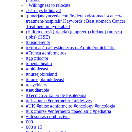
- Willingness to relocate
. 61 days holidays!
.punarjanayurveda.com/hyderabad/stomach-cancer-
treatment-hospitals/ Keywords : Best stomach Cancer
Treatment in hyderabad
(Enfermeiros) (Irlanda) (emprego) (Ireland) (nurses)
(jobs) (HSE)
#Fisiotereuta
#Formação #Gestãodecaso #ApoioDomiciliário
#França #enfermeiros
#gp #doctor
#mentalhealth
#middleeast
#nursejobireland
#nursejobmiddleeast
#psychiatry
#saudiarabia
#Tecnico Auxiliar de Fisoterapia
#uk #nurse #enfermeiro #midwives
#UK #nurse #enfermeiro #oncology #oncologia
#uk #nurse #enfermeiro #paediatric #pediatria
+ despesas combustivel
000
000 a 15