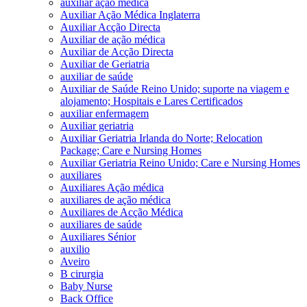
auxiliar ação médica
Auxiliar Ação Médica Inglaterra
Auxiliar Acção Directa
Auxiliar de ação médica
Auxiliar de Acção Directa
Auxiliar de Geriatria
auxiliar de saúde
Auxiliar de Saúde Reino Unido; suporte na viagem e
alojamento; Hospitais e Lares Certificados
auxiliar enfermagem
Auxiliar geriatria
Auxiliar Geriatria Irlanda do Norte; Relocation
Package; Care e Nursing Homes
Auxiliar Geriatria Reino Unido; Care e Nursing Homes
auxiliares
Auxiliares Ação médica
auxiliares de ação médica
Auxiliares de Acção Médica
auxiliares de saúde
Auxiliares Sénior
auxilio
Aveiro
B cirurgia
Baby Nurse
Back Office