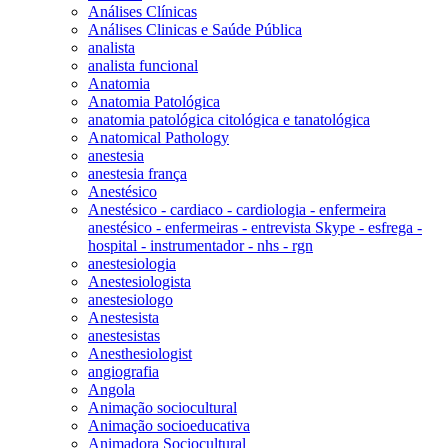
Análises Clínicas
Análises Clinicas e Saúde Pública
analista
analista funcional
Anatomia
Anatomia Patológica
anatomia patológica citológica e tanatológica
Anatomical Pathology
anestesia
anestesia frança
Anestésico
Anestésico - cardiaco - cardiologia - enfermeira
anestésico - enfermeiras - entrevista Skype - esfrega -
hospital - instrumentador - nhs - rgn
anestesiologia
Anestesiologista
anestesiologo
Anestesista
anestesistas
Anesthesiologist
angiografia
Angola
Animação sociocultural
Animação socioeducativa
Animadora Sociocultural