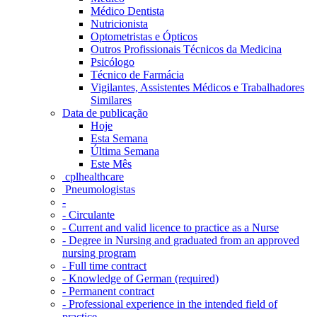
Médico Dentista
Nutricionista
Optometristas e Ópticos
Outros Profissionais Técnicos da Medicina
Psicólogo
Técnico de Farmácia
Vigilantes, Assistentes Médicos e Trabalhadores
Similares
Data de publicação
Hoje
Esta Semana
Última Semana
Este Mês
‎ cplhealthcare‬
Pneumologistas
-
- Circulante
- Current and valid licence to practice as a Nurse
- Degree in Nursing and graduated from an approved
nursing program
- Full time contract
- Knowledge of German (required)
- Permanent contract
- Professional experience in the intended field of
practice