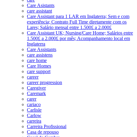
Care Asistants
care assistant
Care Assistant para 1 LAR em Inglaterra; Sem e com
experiência; Contrato Full Time diretamente com os
Lares; Salário mensal entre 1.500£ a 2.000£
Care Assistant UK; Nursing/Care Home; Salários entre
1.500£ a 2.000£ por mês; Acompanhamento local em
Inglaterra
Care Assistants
care assistens
care home
Care Homes
care support
career
career progression
Caregiver
Caremark
carer
cariaco
Carlisle
Carlow
carreira
Carreira Profissional
Casa de repouso