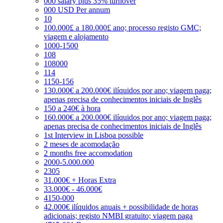
000 salary plus 35% turnover
000 USD Per annum
10
100.000£ a 180.000£ ano; processo registo GMC;
viagem e alojamento
1000-1500
108
108000
114
1150-156
130.000€ a 200.000€ ilíquidos por ano; viagem paga;
apenas precisa de conhecimentos iniciais de Inglês
150 a 240€ à hora
160.000€ a 200.000€ ilíquidos por ano; viagem paga;
apenas precisa de conhecimentos iniciais de Inglês
1st Interview in Lisboa possible
2 meses de acomodação
2 months free accomodation
2000-5.000.000
2305
31.000€ + Horas Extra
33.000€ - 46.000€
4150-000
42.000€ ilíquidos anuais + possibilidade de horas
adicionais; registo NMBI gratuito; viagem paga