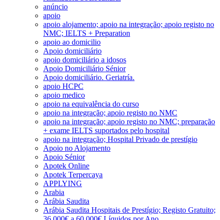
anúncio
apoio
apoio alojamento; apoio na integração; apoio registo no
NMC; IELTS + Preparation
apoio ao domicilio
Apoio domiciliário
apoio domiciliário a idosos
Apoio Domiciliário Sénior
Apoio domiciliário. Geriatría.
apoio HCPC
apoio medico
apoio na equivalência do curso
apoio na integração; apoio registo no NMC
apoio na integração; apoio registo no NMC; preparação
+ exame IELTS suportados pelo hospital
apoio na integração; Hospital Privado de prestígio
Apoio no Alojamento
Apoio Sénior
Apotek Online
Apotek Terpercaya
APPLYING
Arabia
Arábia Saudita
Arábia Saudita Hospitais de Prestígio; Registo Gratuito;
36.000€ a 60.000€ Líquidos por Ano