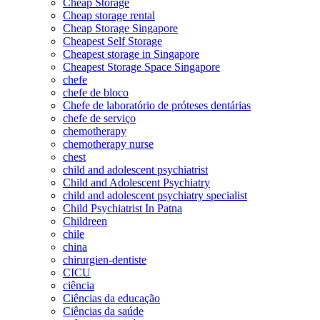
Cheap Storage
Cheap storage rental
Cheap Storage Singapore
Cheapest Self Storage
Cheapest storage in Singapore
Cheapest Storage Space Singapore
chefe
chefe de bloco
Chefe de laboratório de próteses dentárias
chefe de serviço
chemotherapy
chemotherapy nurse
chest
child and adolescent psychiatrist
Child and Adolescent Psychiatry
child and adolescent psychiatry specialist
Child Psychiatrist In Patna
Childreen
chile
china
chirurgien-dentiste
CICU
ciência
Ciências da educação
Ciências da saúde