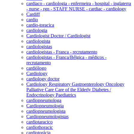
cardiaco - cardiologia - enfermeira - hospital - inglaterra
- nurse - rgn - STAFF NURSE - cardiac - cardiology
Cardiff
cardio
cardio-toracica
cardiologia
Cardiologist Doctor / Cardiologist
cardiologista
cardiologistas
cardiologistas - França - recrutamento
cardiologistas - França/Bélgica - médicos -
recrutamento
cardiólogo
Cardiology
cardiology doctor
Cardiology Respiratory Gastroenterology Oncology
Palliative Care Care of the Elderly Diabetes /
Endocrinology Paediatrics
cardiopneumologa
Cardiopneumologia
cardiopneumologista
Cardiopneumologistas
cardiotaracico
cardiothoracic
cardiotorácia