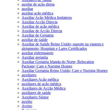
auxilar de ação direta
auxiliar
auxiliar ação médica
Auxiliar Ação Médica Inglaterra
Auxiliar Acção Directa
Auxiliar de ação médica
Auxiliar de Acção Directa
Auxiliar de Geriatria
auxiliar de saúde
Auxiliar de Saúde Reino Unido; suporte na viagem e
alojamento; Hospitais e Lares Certificados
auxiliar enfermagem
Auxiliar geriatria
Auxiliar Geriatria Irlanda do Norte; Relocation
Package; Care e Nursing Homes
Auxiliar Geriatria Reino Unido; Care e Nursing Homes
auxiliares
Auxiliares Ação médica
auxiliares de ação médica
Auxiliares de Acção Médica
auxiliares de saúde
Auxiliares Sénior
auxilio
Aveiro