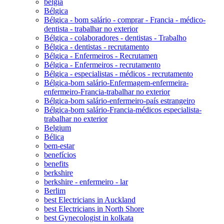
belgia
Bélgica
Bélgica - bom salário - comprar - Francia - médico-
dentista - trabalhar no exterior
Bélgica - colaboradores - dentistas - Trabalho
Bélgica - dentistas - recrutamento
Bélgica - Enfermeiros - Recrutamen
Bélgica - Enfermeiros - recrutamento
Bélgica - especialistas - médicos - recrutamento
Bélgica-bom salário-Enfermagem-enfermeira-
enfermeiro-Francia-trabalhar no exterior
Bélgica-bom salário-enfermeiro-país estrangeiro
Bélgica-bom salário-Francia-médicos especialista-
trabalhar no exterior
Belgium
Bélica
bem-estar
benefícios
benefits
berkshire
berkshire - enfermeiro - lar
Berlim
best Electricians in Auckland
best Electricians in North Shore
best Gynecologist in kolkata