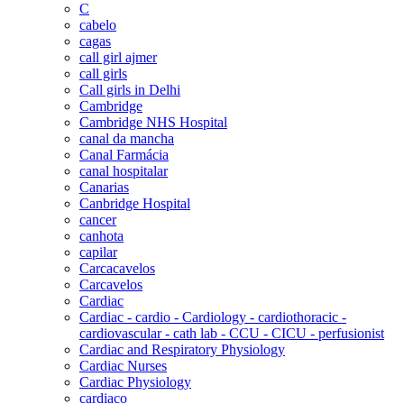
C
cabelo
cagas
call girl ajmer
call girls
Call girls in Delhi
Cambridge
Cambridge NHS Hospital
canal da mancha
Canal Farmácia
canal hospitalar
Canarias
Canbridge Hospital
cancer
canhota
capilar
Carcacavelos
Carcavelos
Cardiac
Cardiac - cardio - Cardiology - cardiothoracic -
cardiovascular - cath lab - CCU - CICU - perfusionist
Cardiac and Respiratory Physiology
Cardiac Nurses
Cardiac Physiology
cardiaco