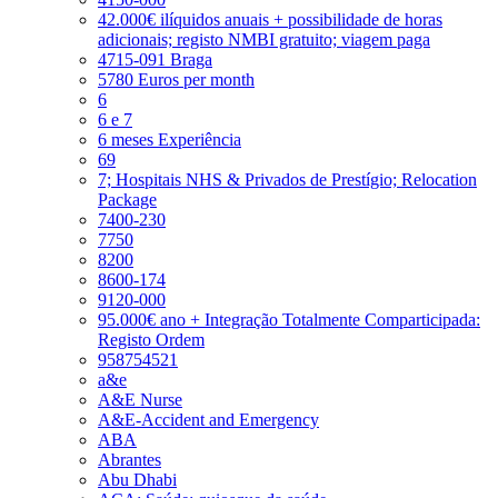
42.000€ ilíquidos anuais + possibilidade de horas
adicionais; registo NMBI gratuito; viagem paga
4715-091 Braga
5780 Euros per month
6
6 e 7
6 meses Experiência
69
7; Hospitais NHS & Privados de Prestígio; Relocation
Package
7400-230
7750
8200
8600-174
9120-000
95.000€ ano + Integração Totalmente Comparticipada:
Registo Ordem
958754521
a&e
A&E Nurse
A&E-Accident and Emergency
ABA
Abrantes
Abu Dhabi