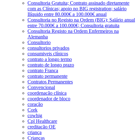
Consultoria Gratuita; Contrato assinado diretamente
com as Clínicas; apoio no BIG registration; salário
Ilíquido entre 80.000€ a 100.000€ anual
Consultoria no Registo na Ordem (BIG); Salário anual
entre 70.000€ a 100.000€; Consultoria gratuita
Consultoria Registo na Ordem Enfermeiros na
Alemanha
Consultorio
consultorios privados
consumiveis clínicos
contrato a longo termo
contrato de longo prazo
contrato França
contrato permanente
Contratos Permanentes
Convencional
coordenação clínica
coordenador de bloco
coração
Cork
cowhig
Cpl Healthcare
creditação OE
criança
Crianças