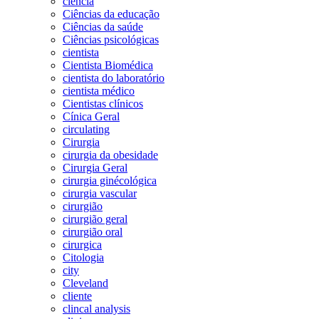
ciência
Ciências da educação
Ciências da saúde
Ciências psicológicas
cientista
Cientista Biomédica
cientista do laboratório
cientista médico
Cientistas clínicos
Cínica Geral
circulating
Cirurgia
cirurgia da obesidade
Cirurgia Geral
cirurgia ginécológica
cirurgia vascular
cirurgião
cirurgião geral
cirurgião oral
cirurgica
Citologia
city
Cleveland
cliente
clincal analysis