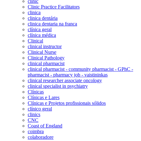
clinic
Clinic Practice Facilitators
clinica
clinica dentária
clinica dentaria na frança
clínica geral
clínica médica
Clinical
clinical instructor
Clinical Nurse
Clinical Pathology
clinical pharmacist
clinical pharmacist - community pharmacist - GPhC -
pharmacist - pharmacy job - vaistininkas
clinical researcher associate oncology
clinical specialist in psychiatry
Clínicas
Clínicas e Lares
Clínicas e Projetos profissionais sólidos
clínico geral
clinics
CNC
Coast of England
coimbra
colaboradore