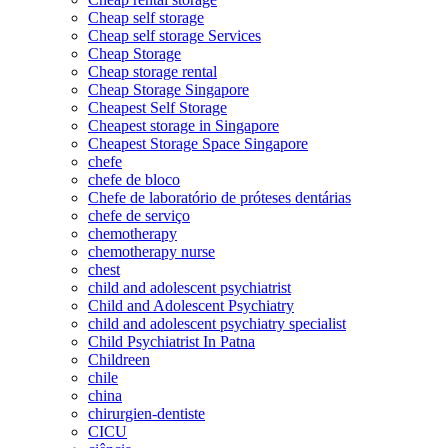
Cheap self storage
Cheap self storage Services
Cheap Storage
Cheap storage rental
Cheap Storage Singapore
Cheapest Self Storage
Cheapest storage in Singapore
Cheapest Storage Space Singapore
chefe
chefe de bloco
Chefe de laboratório de próteses dentárias
chefe de serviço
chemotherapy
chemotherapy nurse
chest
child and adolescent psychiatrist
Child and Adolescent Psychiatry
child and adolescent psychiatry specialist
Child Psychiatrist In Patna
Childreen
chile
china
chirurgien-dentiste
CICU