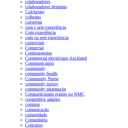
colaboradores
colaboradores dentistas
Colchester
colheitas
colorretal
com e sem experiência
Com experiência
com ou sem experiencia
comerciais
Comercial
Comissionistas
Commercial electricians Auckland
Communication
community
community health
Community Nurse
community nurses
community pharmacist
Comparticipado registo no NMC
competitive salaries
comprar
comunicação
comunidade
Comunitária
Concurso