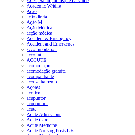
ACA; Saúde; quiosque da saúde
Academic Writing
Ação
ação direta
Ação M
Ação Médica
acção médica
Accident & Emergency
Accident and Emergency
accommodation
account
ACCUTE
acomodação
acomodação gratuita
acompanhante
aconselhamento
Açores
acrilico
acupuntor
acupuntura
acute
Acute Admissions
Acute Care
Acute Medicine
Acute Nursing Posts UK