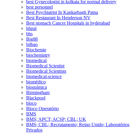
best Gynecologist in kolkata for normal delivery
best personnel
Best Psychiatrist In Kankarbagh Patna
Best Restaurant In Henderson NV
Best stomach Cancer Hospitals in hyderabad
bhpal
bhs
Big88
bilbao
Biochemie
biochemistry
biomedical
Biomedical Scientist
Biomedical Scientists
biomedical-science
biomédico
bioquímica
Birmingham
Blackpool
bloco
Bloco Operatório
BMS
BMS; APCT; ACSP; CBL; UK
BMS; CBL; Recrutamento; Reino Unido; Laboratórios
Privados