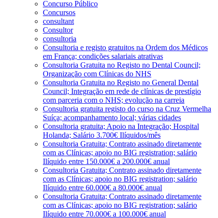
Concurso Público
Concursos
consultant
Consultor
consultoria
Consultoria e registo gratuitos na Ordem dos Médicos
em França; condições salariais atrativas
Consultoria Gratuita no Registo no Dental Council;
Organização com Clínicas do NHS
Consultoria Gratuita no Registo no General Dental
Council; Integração em rede de clínicas de prestígio
com parceria com o NHS; evolução na carreia
Consultoria gratuita registo do curso na Cruz Vermelha
Suíça; acompanhamento local; várias cidades
Consultoria gratuita; Apoio na Integração; Hospital
Holanda; Salário 3.700€ Ilíquidos/mês
Consultoria Gratuita; Contrato assinado diretamente
com as Clínicas; apoio no BIG registration; salário
Ilíquido entre 150.000€ a 200.000€ anual
Consultoria Gratuita; Contrato assinado diretamente
com as Clínicas; apoio no BIG registration; salário
Ilíquido entre 60.000€ a 80.000€ anual
Consultoria Gratuita; Contrato assinado diretamente
com as Clínicas; apoio no BIG registration; salário
Ilíquido entre 70.000€ a 100.000€ anual