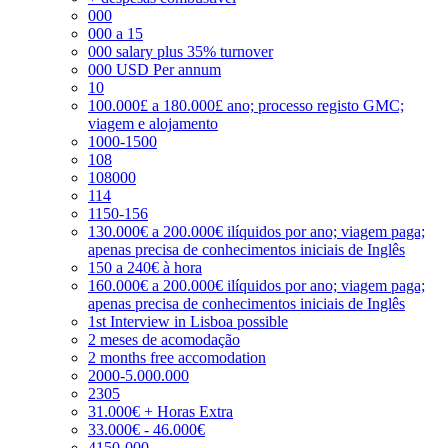
000
000 a 15
000 salary plus 35% turnover
000 USD Per annum
10
100.000£ a 180.000£ ano; processo registo GMC;
viagem e alojamento
1000-1500
108
108000
114
1150-156
130.000€ a 200.000€ ilíquidos por ano; viagem paga;
apenas precisa de conhecimentos iniciais de Inglês
150 a 240€ à hora
160.000€ a 200.000€ ilíquidos por ano; viagem paga;
apenas precisa de conhecimentos iniciais de Inglês
1st Interview in Lisboa possible
2 meses de acomodação
2 months free accomodation
2000-5.000.000
2305
31.000€ + Horas Extra
33.000€ - 46.000€
4150-000