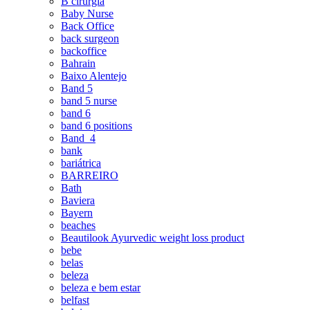
B cirurgia
Baby Nurse
Back Office
back surgeon
backoffice
Bahrain
Baixo Alentejo
Band 5
band 5 nurse
band 6
band 6 positions
Band_4
bank
bariátrica
BARREIRO
Bath
Baviera
Bayern
beaches
Beautilook Ayurvedic weight loss product
bebe
belas
beleza
beleza e bem estar
belfast