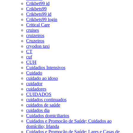
Crikbet99 id
Crikbets99
Crikbets99 id
Crikbets99 login
Critical Care
cruises
cruizeiros
Cruzeiros
cryodon taxi
CT
cuf
CUH
Cuidadios Intensivos
Cuidado
cuidado ao idoso
cuidador
cuidadores
CUIDADOS
cuidados continuados
cuidados de saúde
cuidados dia
Cuidados domiciliarios
Cuidados e Promoção de Saúde; Cuidados ao
domícilio; Irlanda
Cuidados e Promoção de Saúde; Lares e Casas de