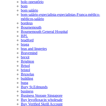
bolo operatório
bom
bom salário
bom salário-especialista-especialistas-França-médico-
médicos-salário
bordeus
Bournemouth
Bournemouth General Hospital
BPL
bradford
braga
bras and lingeries
Bravemind
brexit
Brighton
Brisol
bristol
Bruxelas
building
bupa
Bury St.Edmunds
business
Business Storage Singapore
Buy levofloxacin wholesale
Buy Verified Skrill Account