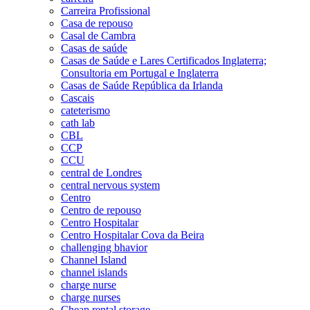
Carreira Profissional
Casa de repouso
Casal de Cambra
Casas de saúde
Casas de Saúde e Lares Certificados Inglaterra;
Consultoria em Portugal e Inglaterra
Casas de Saúde República da Irlanda
Cascais
cateterismo
cath lab
CBL
CCP
CCU
central de Londres
central nervous system
Centro
Centro de repouso
Centro Hospitalar
Centro Hospitalar Cova da Beira
challenging bhavior
Channel Island
channel islands
charge nurse
charge nurses
Cheap rental storage