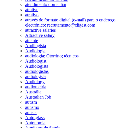
atendimento domiciliar
atrative
atrativo
através de formato digital (e-mail) para o endereço
electrónico: recrutamento@cligest.com
attractive salaries
Attractive salary
atuante
Audilogista
Audiologia
audiologia; Otorrino; técnicos
Audiologist
Audiologista
audiologistas
audiologsta
Audiology
audiometria
Austrália
Australian Job
autism
autismo
autista
Auto-glass
Autonomia
Auxiiares de Saúde