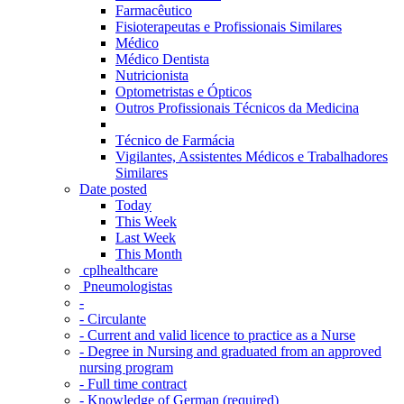
Farmacêutico
Fisioterapeutas e Profissionais Similares
Médico
Médico Dentista
Nutricionista
Optometristas e Ópticos
Outros Profissionais Técnicos da Medicina
Técnico de Farmácia
Vigilantes, Assistentes Médicos e Trabalhadores
Similares
Date posted
Today
This Week
Last Week
This Month
‎ cplhealthcare‬
Pneumologistas
-
- Circulante
- Current and valid licence to practice as a Nurse
- Degree in Nursing and graduated from an approved
nursing program
- Full time contract
- Knowledge of German (required)