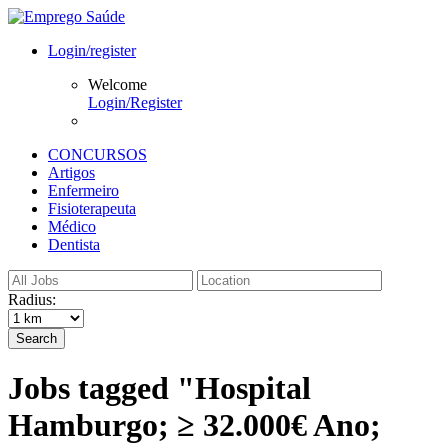
Login/register
Welcome
Login/Register
CONCURSOS
Artigos
Enfermeiro
Fisioterapeuta
Médico
Dentista
Radius:
Search
Jobs tagged "Hospital
Hamburgo; ≥ 32.000€ Ano;