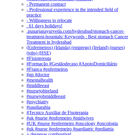
- Permanent contract
- Professional experience in the intended field of
practice
- Willingness to relocate
. 61 days holidays!
.punarjanayurveda.com/hyderabad/stomach-cancer-
treatment-hospitals/ Keywords : Best stomach Cancer
Treatment in hyderabad
(Enfermeiros) (Irlanda) (emprego) (Ireland) (nurses)
(jobs) (HSE)
#Fisiotereuta
#Formação #Gestãodecaso #ApoioDomiciliário
#França #enfermeiros
#gp #doctor
#mentalhealth
#middleeast
#nursejobireland
#nursejobmiddleeast
#psychiatry
#saudiarabia
#Tecnico Auxiliar de Fisoterapia
#uk #nurse #enfermeiro #midwives
#UK #nurse #enfermeiro #oncology #oncologia
#uk #nurse #enfermeiro #paediatric #pediatria
+ despesas combustivel