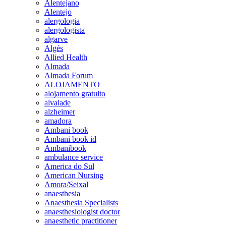
Alentejano
Alentejo
alergologia
alergologista
algarve
Algés
Allied Health
Almada
Almada Forum
ALOJAMENTO
alojamento gratuito
alvalade
alzheimer
amadora
Ambani book
Ambani book id
Ambanibook
ambulance service
America do Sul
American Nursing
Amora/Seixal
anaesthesia
Anaesthesia Specialists
anaesthesiologist doctor
anaesthetic practitioner