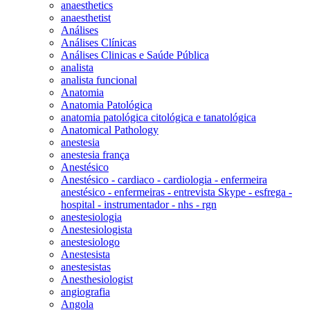
anaesthetics
anaesthetist
Análises
Análises Clínicas
Análises Clinicas e Saúde Pública
analista
analista funcional
Anatomia
Anatomia Patológica
anatomia patológica citológica e tanatológica
Anatomical Pathology
anestesia
anestesia frança
Anestésico
Anestésico - cardiaco - cardiologia - enfermeira
anestésico - enfermeiras - entrevista Skype - esfrega -
hospital - instrumentador - nhs - rgn
anestesiologia
Anestesiologista
anestesiologo
Anestesista
anestesistas
Anesthesiologist
angiografia
Angola