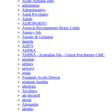
Acute-Nursing-Jobs
administrar
Administrativo
Adult Psychiatry
Adults
AEROPORTO
Agencia Recrutamento Reino Unido
Agency Job
Agente de Geriatria
águeda
AHP'S
AHPRA
AHPRA - Australian Job - Genral Practitioner GMC
airedale
airlines
airways
ajuda
Ajudante Acção Directa
ajudante familiar
albufeira
Alcobaça
ale discgolf
alemã
Alemanha
alemão