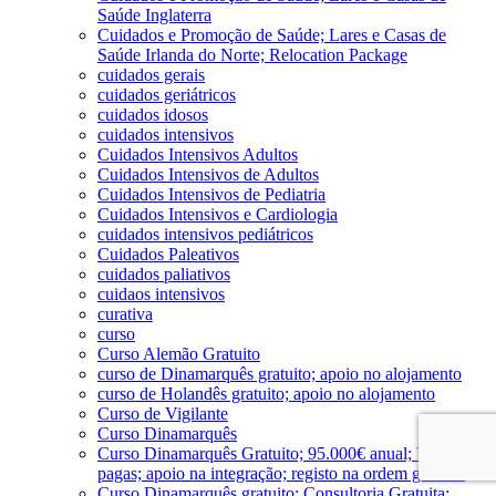
Saúde Inglaterra
Cuidados e Promoção de Saúde; Lares e Casas de
Saúde Irlanda do Norte; Relocation Package
cuidados gerais
cuidados geriátricos
cuidados idosos
cuidados intensivos
Cuidados Intensivos Adultos
Cuidados Intensivos de Adultos
Cuidados Intensivos de Pediatria
Cuidados Intensivos e Cardiologia
cuidados intensivos pediátricos
Cuidados Paleativos
cuidados paliativos
cuidaos intensivos
curativa
curso
Curso Alemão Gratuito
curso de Dinamarquês gratuito; apoio no alojamento
curso de Holandês gratuito; apoio no alojamento
Curso de Vigilante
Curso Dinamarquês
Curso Dinamarquês Gratuito; 95.000€ anual; Viagens
pagas; apoio na integração; registo na ordem gratuito
Curso Dinamarquês gratuito; Consultoria Gratuita;