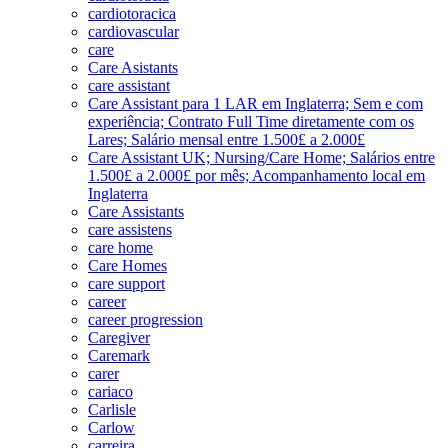
cardiotoracica
cardiovascular
care
Care Asistants
care assistant
Care Assistant para 1 LAR em Inglaterra; Sem e com
experiência; Contrato Full Time diretamente com os
Lares; Salário mensal entre 1.500£ a 2.000£
Care Assistant UK; Nursing/Care Home; Salários entre
1.500£ a 2.000£ por mês; Acompanhamento local em
Inglaterra
Care Assistants
care assistens
care home
Care Homes
care support
career
career progression
Caregiver
Caremark
carer
cariaco
Carlisle
Carlow
carreira