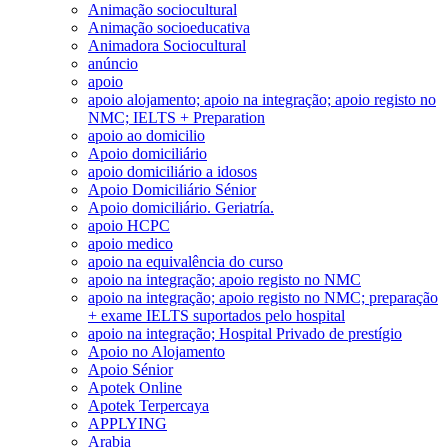
Animação sociocultural
Animação socioeducativa
Animadora Sociocultural
anúncio
apoio
apoio alojamento; apoio na integração; apoio registo no
NMC; IELTS + Preparation
apoio ao domicilio
Apoio domiciliário
apoio domiciliário a idosos
Apoio Domiciliário Sénior
Apoio domiciliário. Geriatría.
apoio HCPC
apoio medico
apoio na equivalência do curso
apoio na integração; apoio registo no NMC
apoio na integração; apoio registo no NMC; preparação
+ exame IELTS suportados pelo hospital
apoio na integração; Hospital Privado de prestígio
Apoio no Alojamento
Apoio Sénior
Apotek Online
Apotek Terpercaya
APPLYING
Arabia