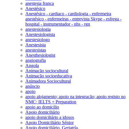
anestesia frança
Anestésico
Anestésico - cardiaco - cardiologia - enfermeira
anestésico - enfermeiras - entrevista Skype - esfrega -
hospital - instrumentador - nhs - rgn
anestesiologia
Anestesiologista
anestesiologo
Anestesista
anestesistas
Anesthesiologist
angiografia
Angola
Animação sociocultural
Animação socioeducativa
Animadora Sociocultural
anúncio
apoio
apoio alojamento; apoio na integração; apoio registo no
NMC; IELTS + Preparation
apoio ao domicilio
Apoio domiciliário
apoio domiciliário a idosos
Apoio Domiciliário Sénior
Apoio domiciliário. Geriatría.