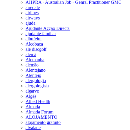
AHPRA - Australian Job - Genral Practitioner GMC
airedale
airlines
airways
ajuda
Ajudante Acção Directa
ajudante familiar
albufeira
Alcobaça
ale discgolf
alemã
Alemanha
alemão
Alentejano
Alentejo
alergologia
alergologista
algarve
Algés
Allied Health
Almada
Almada Forum
ALOJAMENTO
alojamento gratuito
alvalade