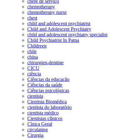
chefe de serviço
chemotherapy
chemotherapy nurse
chest
child and adolescent psychiatrist
Child and Adolescent Psychiatry
child and adolescent psychiatry specialist
Child Psychiatrist In Patna
Childreen
chile
china
chirurgien-dentiste
CICU
ciência
Ciências da educação
Ciências da saúde
Ciências psicológicas
cientista
Cientista Biomédica
cientista do laboratório
cientista médico
Cientistas clínicos
Cínica Geral
circulating
Cirurgia