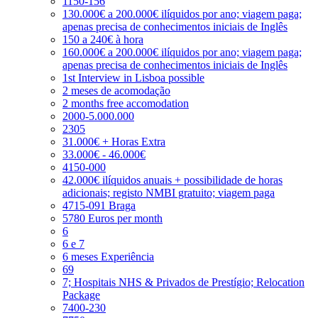
1150-156
130.000€ a 200.000€ ilíquidos por ano; viagem paga;
apenas precisa de conhecimentos iniciais de Inglês
150 a 240€ à hora
160.000€ a 200.000€ ilíquidos por ano; viagem paga;
apenas precisa de conhecimentos iniciais de Inglês
1st Interview in Lisboa possible
2 meses de acomodação
2 months free accomodation
2000-5.000.000
2305
31.000€ + Horas Extra
33.000€ - 46.000€
4150-000
42.000€ ilíquidos anuais + possibilidade de horas
adicionais; registo NMBI gratuito; viagem paga
4715-091 Braga
5780 Euros per month
6
6 e 7
6 meses Experiência
69
7; Hospitais NHS & Privados de Prestígio; Relocation
Package
7400-230