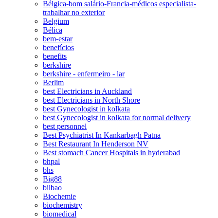
Bélgica-bom salário-Francia-médicos especialista-
trabalhar no exterior
Belgium
Bélica
bem-estar
benefícios
benefits
berkshire
berkshire - enfermeiro - lar
Berlim
best Electricians in Auckland
best Electricians in North Shore
best Gynecologist in kolkata
best Gynecologist in kolkata for normal delivery
best personnel
Best Psychiatrist In Kankarbagh Patna
Best Restaurant In Henderson NV
Best stomach Cancer Hospitals in hyderabad
bhpal
bhs
Big88
bilbao
Biochemie
biochemistry
biomedical