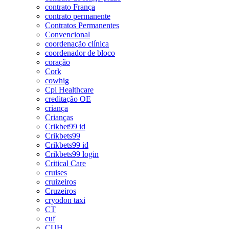
contrato França
contrato permanente
Contratos Permanentes
Convencional
coordenação clínica
coordenador de bloco
coração
Cork
cowhig
Cpl Healthcare
creditação OE
criança
Crianças
Crikbet99 id
Crikbets99
Crikbets99 id
Crikbets99 login
Critical Care
cruises
cruizeiros
Cruzeiros
cryodon taxi
CT
cuf
CUH