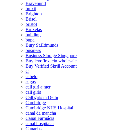
Bravemind
brexit
Brighton
Brisol
bristol
Bruxelas
building
bupa
Bury St.Edmunds
business
Business Storage Singapore
Buy levofloxacin wholesale
Buy Verified Skrill Account
C
cabelo
cagas
call girl ajmer
call girls
Call girls in Delhi
Cambridge
Cambridge NHS Hospital
canal da mancha
Canal Farmácia
canal hospitalar
Canarias