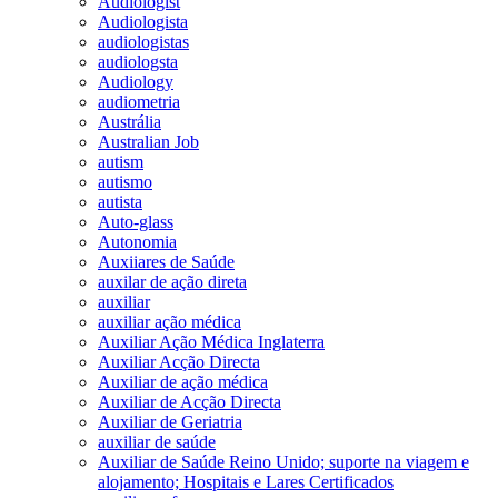
Audiologist
Audiologista
audiologistas
audiologsta
Audiology
audiometria
Austrália
Australian Job
autism
autismo
autista
Auto-glass
Autonomia
Auxiiares de Saúde
auxilar de ação direta
auxiliar
auxiliar ação médica
Auxiliar Ação Médica Inglaterra
Auxiliar Acção Directa
Auxiliar de ação médica
Auxiliar de Acção Directa
Auxiliar de Geriatria
auxiliar de saúde
Auxiliar de Saúde Reino Unido; suporte na viagem e
alojamento; Hospitais e Lares Certificados