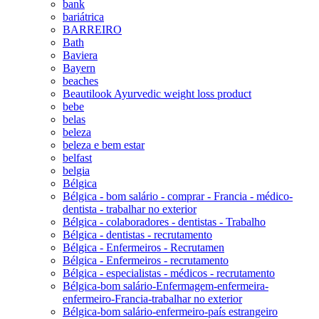
bank
bariátrica
BARREIRO
Bath
Baviera
Bayern
beaches
Beautilook Ayurvedic weight loss product
bebe
belas
beleza
beleza e bem estar
belfast
belgia
Bélgica
Bélgica - bom salário - comprar - Francia - médico-
dentista - trabalhar no exterior
Bélgica - colaboradores - dentistas - Trabalho
Bélgica - dentistas - recrutamento
Bélgica - Enfermeiros - Recrutamen
Bélgica - Enfermeiros - recrutamento
Bélgica - especialistas - médicos - recrutamento
Bélgica-bom salário-Enfermagem-enfermeira-
enfermeiro-Francia-trabalhar no exterior
Bélgica-bom salário-enfermeiro-país estrangeiro