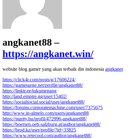
angkanet88 –
https://angkanet.win/
website blog gamer yang akan terbaik din indonesia
angkanet
https://click4r.com/posts/g/17606224/
https://gamesurge.net/profile/angkanet88/
https://linktr.ee/tukumenang
http://land.empire.gg/user/15402/
https://socialsocial.social/user/angkanet88/
https://forums.corporatemachine.com/user/7375675
http://www.in-almelo.com/users/angkanet88
https://starity.hu/profil/472996-angkanet88/
https://boersen.oeh-salzburg.at/author/angkanet88/
https://brod.kz/user/profile/?id=33825
https://www.retecool.com/author/angkanet88/