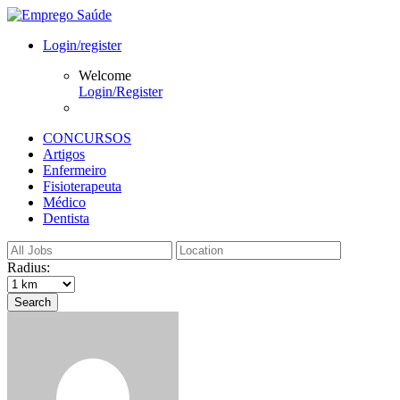
Login/register
Welcome
Login/Register
CONCURSOS
Artigos
Enfermeiro
Fisioterapeuta
Médico
Dentista
Radius:
Search