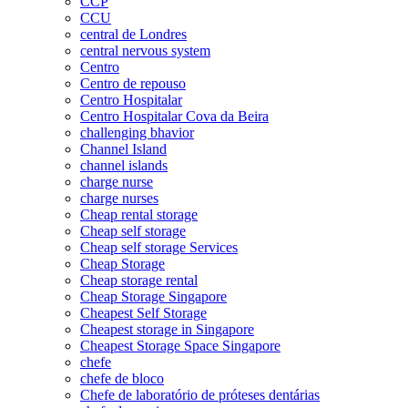
CCP
CCU
central de Londres
central nervous system
Centro
Centro de repouso
Centro Hospitalar
Centro Hospitalar Cova da Beira
challenging bhavior
Channel Island
channel islands
charge nurse
charge nurses
Cheap rental storage
Cheap self storage
Cheap self storage Services
Cheap Storage
Cheap storage rental
Cheap Storage Singapore
Cheapest Self Storage
Cheapest storage in Singapore
Cheapest Storage Space Singapore
chefe
chefe de bloco
Chefe de laboratório de próteses dentárias