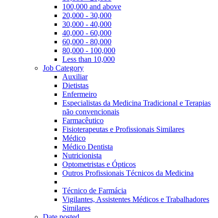
100,000 and above
20,000 - 30,000
30,000 - 40,000
40,000 - 60,000
60,000 - 80,000
80,000 - 100,000
Less than 10,000
Job Category
Auxiliar
Dietistas
Enfermeiro
Especialistas da Medicina Tradicional e Terapias
não convencionais
Farmacêutico
Fisioterapeutas e Profissionais Similares
Médico
Médico Dentista
Nutricionista
Optometristas e Ópticos
Outros Profissionais Técnicos da Medicina
Técnico de Farmácia
Vigilantes, Assistentes Médicos e Trabalhadores
Similares
Date posted