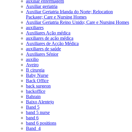
auxiliar enfermagem
Auxiliar geriatria
Auxiliar Geriatria Irlanda do Norte; Relocation
Package; Care e Nursing Homes
Auxiliar Geriatria Reino Unido; Care e Nursing Homes
auxiliares
Auxiliares Ação médica
auxiliares de ação médica
Auxiliares de Acção Médica
auxiliares de saúde
Auxiliares Sénior
auxilio
Aveiro
B cirurgia
Baby Nurse
Back Office
back surgeon
backoffice
Bahrain
Baixo Alentejo
Band 5
band 5 nurse
band 6
band 6 positions
Band_4