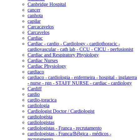
Canbridge Hospital
cancer
canhota
capilar
Carcacavelos
Carcavelos
Cardiac
Cardiac - cardio - Cardiology - cardiothoracic -
cardiovascular - cath lab - CCU - CICU - perfusionist
Cardiac and Respiratory Physiology
Cardiac Nurses
Cardiac Physiology
cardiaco
cardiaco - cardiologia - enfermeira - hospital - inglaterra
- nurse - rgn - STAFF NURSE - cardiac - cardiology
Cardiff
cardio
cardio-toracica
cardiologia
Cardiologist Doctor / Cardiologist
cardiologista
cardiologistas
cardiologistas - França - recrutamento
cardiologistas - França/Bélgica - médicos -
recrutamento