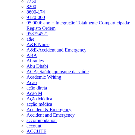
7750
8200
8600-174
9120-000
95.000€ ano + Integração Totalmente Comparticipada:
Registo Ordem
958754521
a&e
A&E Nurse
A&E-Accident and Emergency
ABA
Abrantes
Abu Dhabi
ACA; Saúde; quiosque da saúde
Academic Writing
Ação
ação direta
Ação M
Ação Médica
acção médica
Accident & Emergency
Accident and Emergency
accommodation
account
ACCUTE