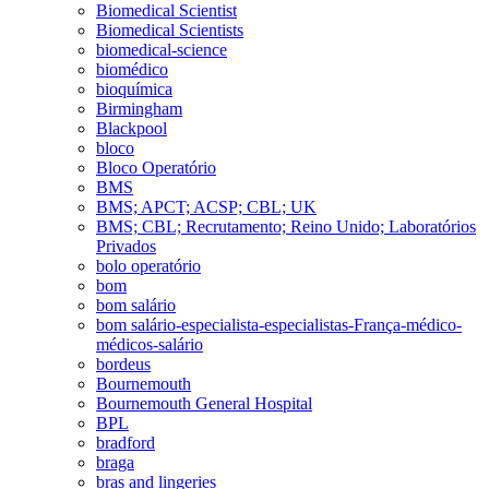
Biomedical Scientist
Biomedical Scientists
biomedical-science
biomédico
bioquímica
Birmingham
Blackpool
bloco
Bloco Operatório
BMS
BMS; APCT; ACSP; CBL; UK
BMS; CBL; Recrutamento; Reino Unido; Laboratórios
Privados
bolo operatório
bom
bom salário
bom salário-especialista-especialistas-França-médico-
médicos-salário
bordeus
Bournemouth
Bournemouth General Hospital
BPL
bradford
braga
bras and lingeries