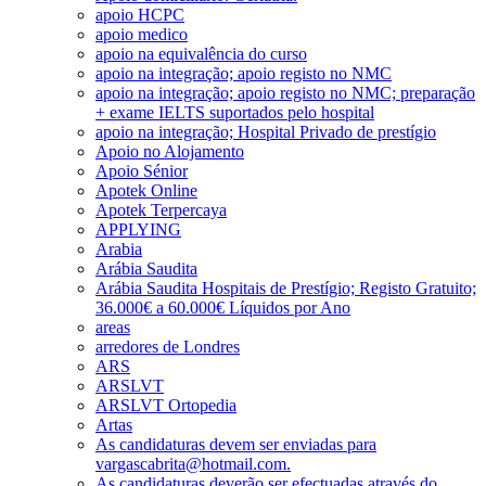
apoio HCPC
apoio medico
apoio na equivalência do curso
apoio na integração; apoio registo no NMC
apoio na integração; apoio registo no NMC; preparação
+ exame IELTS suportados pelo hospital
apoio na integração; Hospital Privado de prestígio
Apoio no Alojamento
Apoio Sénior
Apotek Online
Apotek Terpercaya
APPLYING
Arabia
Arábia Saudita
Arábia Saudita Hospitais de Prestígio; Registo Gratuito;
36.000€ a 60.000€ Líquidos por Ano
areas
arredores de Londres
ARS
ARSLVT
ARSLVT Ortopedia
Artas
As candidaturas devem ser enviadas para
vargascabrita@hotmail.com.
As candidaturas deverão ser efectuadas através do