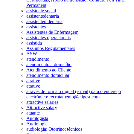
Permanent
assistente social
assistentedentaria
assistenten dentaria
assistentes
Assistentes de Enfermagem
assistentes operacionais
assistida
Assuntos Regulamentares
ASW
atendimento
atendimento a domicílio
Atendimento ao Cliente
atendimento domiciliar
atrative
atrativo
através de formato digital (e-mail) para o endereço
electrónico: recrutamento@cligest.com
attractive salaries
Attractive salary
atuante
Audilogista
Audiologia
audiologia; Otorrino; técnicos