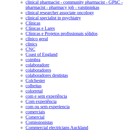
clinical pharmacist - community pharmacist - GPhC -
pharmacist - pharmacy job - vaistininkas
clinical researcher associate oncology
clinical specialist in psychiatry
Clínicas
Clínicas e Lares
Clínicas e Projetos profissionais sólidos
clínico geral
clinics
CNC
Coast of England
coimbra
colaboradore
colaboradores
colaboradores dentistas
Colchester
colheitas
colorretal
com e sem experiência
Com experiência
com ou sem experiencia
comerciais
Comercial
Comissionistas
Commercial electricians Auckland