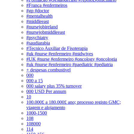
#França #enfermeiros
#gp #doctor
#mentalhealth
#middleeast
#nursejobireland
#nursejobmiddleeast
#psychiatry
#saudiarabia
#Tecnico Auxiliar de Fisoterapia
#uk #nurse #enfermeiro #midwives
#UK #nurse #enfermeiro #oncology #oncologia
#uk #nurse #enfermeiro #paediatric #pediatria
+ despesas combustivel
000
000 a 15
000 salary plus 35% turnover
000 USD Per annum
10
100.000£ a 180.000£ ano; processo registo GMC;
viagem e alojamento
1000-1500
108
108000
114