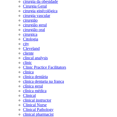
cirurgia da obesidade
Cirurgia Geral
cirurgia ginécológica
cirurgia vascular
cirurgião
cirurgião geral
cirurgião oral
cirurgica
Citologia
city
Cleveland
cliente
clincal analysis
clinic
Clinic Practice Facilitators
clinica
clinica dentária
clinica dentaria na frança
clínica geral
clínica médica
Clinical
clinical instructor
Clinical Nurse
Clinical Pathology
clinical pharmacist