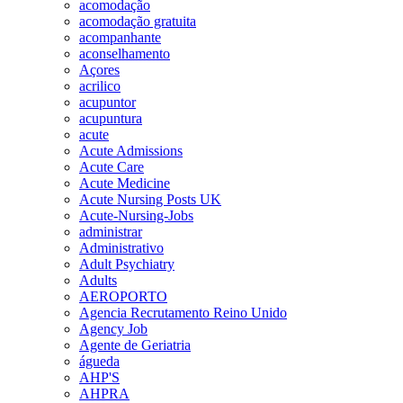
acomodação
acomodação gratuita
acompanhante
aconselhamento
Açores
acrilico
acupuntor
acupuntura
acute
Acute Admissions
Acute Care
Acute Medicine
Acute Nursing Posts UK
Acute-Nursing-Jobs
administrar
Administrativo
Adult Psychiatry
Adults
AEROPORTO
Agencia Recrutamento Reino Unido
Agency Job
Agente de Geriatria
águeda
AHP'S
AHPRA