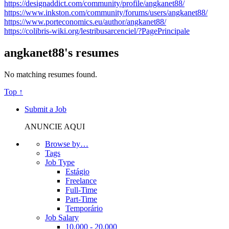
https://designaddict.com/community/profile/angkanet88/
https://www.inkston.com/community/forums/users/angkanet88/
https://www.porteconomics.eu/author/angkanet88/
https://colibris-wiki.org/lestribusarcenciel/?PagePrincipale
angkanet88's resumes
No matching resumes found.
Top ↑
Submit a Job
ANUNCIE AQUI
Browse by…
Tags
Job Type
Estágio
Freelance
Full-Time
Part-Time
Temporário
Job Salary
10,000 - 20,000