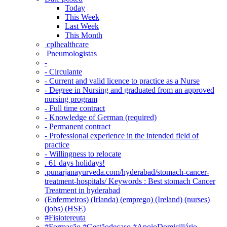
Today
This Week
Last Week
This Month
‎ cplhealthcare‬
Pneumologistas
-
- Circulante
- Current and valid licence to practice as a Nurse
- Degree in Nursing and graduated from an approved
nursing program
- Full time contract
- Knowledge of German (required)
- Permanent contract
- Professional experience in the intended field of
practice
- Willingness to relocate
. 61 days holidays!
.punarjanayurveda.com/hyderabad/stomach-cancer-
treatment-hospitals/ Keywords : Best stomach Cancer
Treatment in hyderabad
(Enfermeiros) (Irlanda) (emprego) (Ireland) (nurses)
(jobs) (HSE)
#Fisiotereuta
#Formação #Gestãodecaso #ApoioDomiciliário