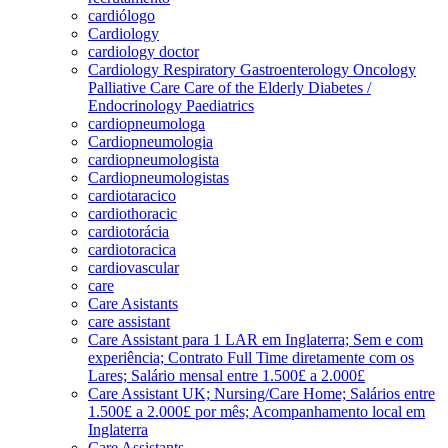
cardiólogo
Cardiology
cardiology doctor
Cardiology Respiratory Gastroenterology Oncology
Palliative Care Care of the Elderly Diabetes /
Endocrinology Paediatrics
cardiopneumologa
Cardiopneumologia
cardiopneumologista
Cardiopneumologistas
cardiotaracico
cardiothoracic
cardiotorácia
cardiotoracica
cardiovascular
care
Care Asistants
care assistant
Care Assistant para 1 LAR em Inglaterra; Sem e com
experiência; Contrato Full Time diretamente com os
Lares; Salário mensal entre 1.500£ a 2.000£
Care Assistant UK; Nursing/Care Home; Salários entre
1.500£ a 2.000£ por mês; Acompanhamento local em
Inglaterra
Care Assistants