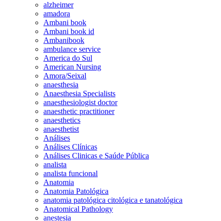
alzheimer
amadora
Ambani book
Ambani book id
Ambanibook
ambulance service
America do Sul
American Nursing
Amora/Seixal
anaesthesia
Anaesthesia Specialists
anaesthesiologist doctor
anaesthetic practitioner
anaesthetics
anaesthetist
Análises
Análises Clínicas
Análises Clinicas e Saúde Pública
analista
analista funcional
Anatomia
Anatomia Patológica
anatomia patológica citológica e tanatológica
Anatomical Pathology
anestesia