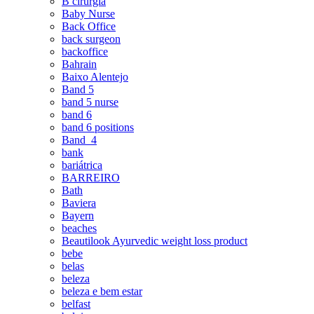
B cirurgia
Baby Nurse
Back Office
back surgeon
backoffice
Bahrain
Baixo Alentejo
Band 5
band 5 nurse
band 6
band 6 positions
Band_4
bank
bariátrica
BARREIRO
Bath
Baviera
Bayern
beaches
Beautilook Ayurvedic weight loss product
bebe
belas
beleza
beleza e bem estar
belfast