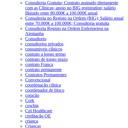
Consultoria Gratuita; Contrato assinado diretamente
com as Clínicas; apoio no BIG registration; salário
Ilíquido entre 80.000€ a 100.000€ anual
Consultoria no Registo na Ordem (BIG); Salário anual
entre 70.000€ a 100.000€; Consultoria gratuita
Consultoria Registo na Ordem Enfermeiros na
Alemanha
Consultorio
consultorios privados
consumiveis clínicos
contrato a longo termo
contrato de longo prazo
contrato França
contrato permanente
Contratos Permanentes
Convencional
coordenação clínica
coordenador de bloco
coração
Cork
cowhig
Cpl Healthcare
creditação OE
criança
Crianças