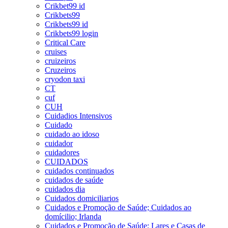
Crikbet99 id
Crikbets99
Crikbets99 id
Crikbets99 login
Critical Care
cruises
cruizeiros
Cruzeiros
cryodon taxi
CT
cuf
CUH
Cuidadios Intensivos
Cuidado
cuidado ao idoso
cuidador
cuidadores
CUIDADOS
cuidados continuados
cuidados de saúde
cuidados dia
Cuidados domiciliarios
Cuidados e Promoção de Saúde; Cuidados ao
domícilio; Irlanda
Cuidados e Promoção de Saúde; Lares e Casas de