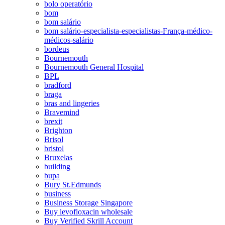
bolo operatório
bom
bom salário
bom salário-especialista-especialistas-França-médico-
médicos-salário
bordeus
Bournemouth
Bournemouth General Hospital
BPL
bradford
braga
bras and lingeries
Bravemind
brexit
Brighton
Brisol
bristol
Bruxelas
building
bupa
Bury St.Edmunds
business
Business Storage Singapore
Buy levofloxacin wholesale
Buy Verified Skrill Account