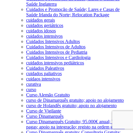
Saúde Inglaterra
Cuidados e Promoção de Saúde; Lares e Casas de
Saúde Irlanda do Norte; Relocation Package
cuidados gerais
cuidados geriátricos
cuidados idosos
cuidados intensivos
Cuidados Intensivos Adultos
Cuidados Intensivos de Adultos
Cuidados Intensivos de Pediatria
Cuidados Intensivos e Cardiologia
cuidados intensivos pediátricos
Cuidados Paleativos
cuidados paliativos
cuidaos intensivos
curativa
curso
Curso Alemão Gratuito
curso de Dinamarquês gratuito; apoio no alojamento
curso de Holandês gratuito; apoio no alojamento
Curso de Vigilante
Curso Dinamarquês
Curso Dinamarquês Gratuito; 95.000€ anual; Viagens
pagas; apoio na integração; registo na ordem gratuito
Curso Dinamarquês gratuito; Consultoria Gratuita;