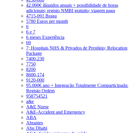
42.000€ ilíquidos anuais + possibilidade de horas
adicionais; registo NMBI gratuito; viagem paga
4715-091 Braga
5780 Euros per month
6
6 e 7
6 meses Experiência
69
7; Hospitais NHS & Privados de Prestígio; Relocation
Package
7400-230
7750
8200
8600-174
9120-000
95.000€ ano + Integração Totalmente Comparticipada:
Registo Ordem
958754521
a&e
A&E Nurse
A&E-Accident and Emergency
ABA
Abrantes
Abu Dhabi