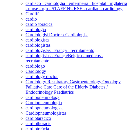
cardiaco - cardiologia - enfermeira - hospital - inglaterra
- nurse - rgn - STAFF NURSE - cardiac - cardiology
Cardiff
cardio
cardio-toracica
cardiologia
Cardiologist Doctor / Cardiologist
cardiologista
cardiologistas
cardiologistas - França - recrutamento
cardiologistas - França/Bélgica - médicos -
recrutamento
cardiólogo
Cardiology
cardiology doctor
Cardiology Respiratory Gastroenterology Oncology
Palliative Care Care of the Elderly Diabetes /
Endocrinology Paediatrics
cardiopneumologa
Cardiopneumologia
cardiopneumologista
Cardiopneumologistas
cardiotaracico
cardiothoracic
cardiotorácia