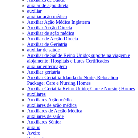
auxilar de ação direta
auxiliar
auxiliar ação médica
Auxiliar Ação Médica Inglaterra
Auxiliar Acção Directa
Auxiliar de ação médica
Auxiliar de Acção Directa
Auxiliar de Geriatria
auxiliar de saúde
Auxiliar de Saúde Reino Unido; suporte na viagem e
alojamento; Hospitais e Lares Certificados
auxiliar enfermagem
Auxiliar geriatria
Auxiliar Geriatria Irlanda do Norte; Relocation
Package; Care e Nursing Homes
Auxiliar Geriatria Reino Unido; Care e Nursing Homes
auxiliares
Auxiliares Ação médica
auxiliares de ação médica
Auxiliares de Acção Médica
auxiliares de saúde
Auxiliares Sénior
auxilio
Aveiro