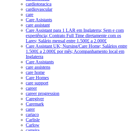
cardiotoracica
cardiovascular
care
Care Asistants
care assistant
Care Assistant para 1 LAR em Inglaterra; Sem e com
experiência; Contrato Full Time diretamente com os
Lares; Salário mensal entre 1.500£ a 2.000£
Care Assistant UK; Nursing/Care Home; Salários entre
1.500£ a 2.000£ por mês; Acompanhamento local em
Inglaterra
Care Assistants
care assistens
care home
Care Homes
care support
career
career progression
Caregiver
Caremark
carer
cariaco
Carlisle
Carlow
carreira