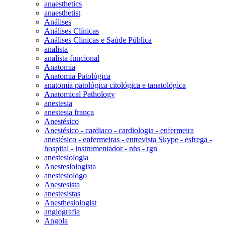
anaesthetics
anaesthetist
Análises
Análises Clínicas
Análises Clinicas e Saúde Pública
analista
analista funcional
Anatomia
Anatomia Patológica
anatomia patológica citológica e tanatológica
Anatomical Pathology
anestesia
anestesia frança
Anestésico
Anestésico - cardiaco - cardiologia - enfermeira
anestésico - enfermeiras - entrevista Skype - esfrega -
hospital - instrumentador - nhs - rgn
anestesiologia
Anestesiologista
anestesiologo
Anestesista
anestesistas
Anesthesiologist
angiografia
Angola