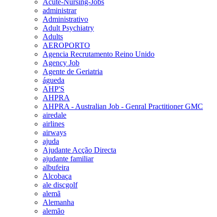
Acute-Nursing-Jobs
administrar
Administrativo
Adult Psychiatry
Adults
AEROPORTO
Agencia Recrutamento Reino Unido
Agency Job
Agente de Geriatria
águeda
AHP'S
AHPRA
AHPRA - Australian Job - Genral Practitioner GMC
airedale
airlines
airways
ajuda
Ajudante Acção Directa
ajudante familiar
albufeira
Alcobaça
ale discgolf
alemã
Alemanha
alemão