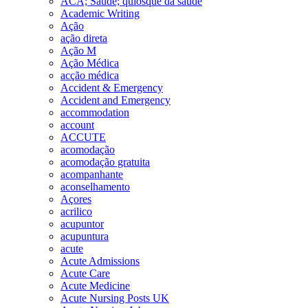
ACA; Saúde; quiosque da saúde
Academic Writing
Ação
ação direta
Ação M
Ação Médica
acção médica
Accident & Emergency
Accident and Emergency
accommodation
account
ACCUTE
acomodação
acomodação gratuita
acompanhante
aconselhamento
Açores
acrilico
acupuntor
acupuntura
acute
Acute Admissions
Acute Care
Acute Medicine
Acute Nursing Posts UK