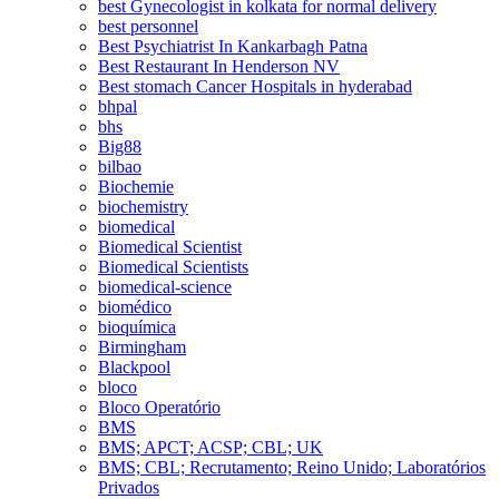
best Gynecologist in kolkata for normal delivery
best personnel
Best Psychiatrist In Kankarbagh Patna
Best Restaurant In Henderson NV
Best stomach Cancer Hospitals in hyderabad
bhpal
bhs
Big88
bilbao
Biochemie
biochemistry
biomedical
Biomedical Scientist
Biomedical Scientists
biomedical-science
biomédico
bioquímica
Birmingham
Blackpool
bloco
Bloco Operatório
BMS
BMS; APCT; ACSP; CBL; UK
BMS; CBL; Recrutamento; Reino Unido; Laboratórios
Privados