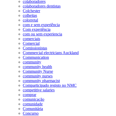
colaboradores
colaboradores dentistas
Colchester
colheitas
colorretal
com e sem experiência
Com experiência
com ou sem experiencia
comerciais
Comercial
Comissionistas
Commercial electricians Auckland
Communication
community
community health
Community Nurse
community nurses
community pharmacist
Comparticipado registo no NMC
competitive salaries
comprar
comunicação
comunidade
Comunitária
Concurso