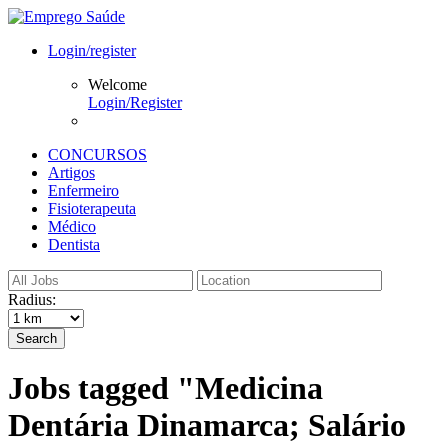
Login/register
Welcome
Login/Register
CONCURSOS
Artigos
Enfermeiro
Fisioterapeuta
Médico
Dentista
Radius:
Search
Jobs tagged "Medicina
Dentária Dinamarca; Salário