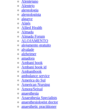
Alentejano
Alentejo
alergologia
alergologista
algarve
Algés
Allied Health
Almada
Almada Forum
ALOJAMENTO
alojamento gratuito
alvalade
alzheimer
amadora
Ambani book
Ambani book id
Ambanibook
ambulance service
America do Sul
American Nursing
Amora/Seixal
anaesthesia
Anaesthesia Specialists
anaesthesiologist doctor
anaesthetic practitioner