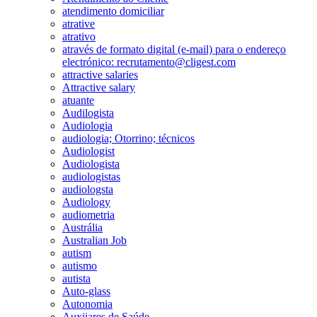
atendimento domiciliar
atrative
atrativo
através de formato digital (e-mail) para o endereço
electrónico: recrutamento@cligest.com
attractive salaries
Attractive salary
atuante
Audilogista
Audiologia
audiologia; Otorrino; técnicos
Audiologist
Audiologista
audiologistas
audiologsta
Audiology
audiometria
Austrália
Australian Job
autism
autismo
autista
Auto-glass
Autonomia
Auxiiares de Saúde