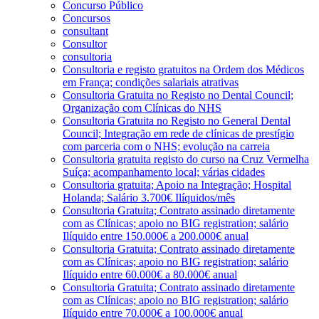
Concurso Público
Concursos
consultant
Consultor
consultoria
Consultoria e registo gratuitos na Ordem dos Médicos
em França; condições salariais atrativas
Consultoria Gratuita no Registo no Dental Council;
Organização com Clínicas do NHS
Consultoria Gratuita no Registo no General Dental
Council; Integração em rede de clínicas de prestígio
com parceria com o NHS; evolução na carreia
Consultoria gratuita registo do curso na Cruz Vermelha
Suíça; acompanhamento local; várias cidades
Consultoria gratuita; Apoio na Integração; Hospital
Holanda; Salário 3.700€ Ilíquidos/mês
Consultoria Gratuita; Contrato assinado diretamente
com as Clínicas; apoio no BIG registration; salário
Ilíquido entre 150.000€ a 200.000€ anual
Consultoria Gratuita; Contrato assinado diretamente
com as Clínicas; apoio no BIG registration; salário
Ilíquido entre 60.000€ a 80.000€ anual
Consultoria Gratuita; Contrato assinado diretamente
com as Clínicas; apoio no BIG registration; salário
Ilíquido entre 70.000€ a 100.000€ anual