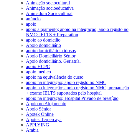
Animação sociocultural
Animação socioeducativa
Animadora Sociocultural
anúncio
apoio
apoio alojamento; apoio na integração; apoio registo no
NMC; IELTS + Preparation
apoio ao domicilio
Apoio domiciliário
apoio domiciliário a idosos
Apoio Domiciliário Sénior
Apoio domiciliário. Geriatría.
apoio HCPC
apoio medico
apoio na equivalência do curso
apoio na integração; apoio registo no NMC
apoio na integração; apoio registo no NMC; preparação
+ exame IELTS suportados pelo hospital
apoio na integração; Hospital Privado de prestígio
Apoio no Alojamento
Apoio Sénior
Apotek Online
Apotek Terpercaya
APPLYING
Arabia