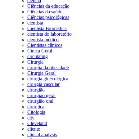
ciência
Ciências da educação
Ciências da saúde
Ciências psicológicas
cientista
Cientista Biomédica
cientista do laboratório
cientista médico
Cientistas clínicos
Cínica Geral
circulating
Cirurgia
cirurgia da obesidade
Cirurgia Geral
cirurgia ginécológica
cirurgia vascular
cirurgião
cirurgião geral
cirurgião oral
cirurgica
Citologia
city
Cleveland
cliente
clincal analysis