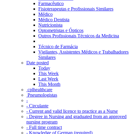
Farmacêutico
Fisioterapeutas e Profissionais Similares
Médico
Médico Dentista
Nutricionista
Optometristas e Ópticos
Outros Profissionais Técnicos da Medicina
Técnico de Farmácia
Vigilantes, Assistentes Médicos e Trabalhadores
Similares
Date posted
Today
This Week
Last Week
This Month
‎ cplhealthcare‬
Pneumologistas
-
- Circulante
- Current and valid licence to practice as a Nurse
- Degree in Nursing and graduated from an approved
nursing program
- Full time contract
- Knowledge of German (required)