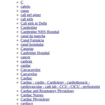
C
cabelo
cagas
call girl ajmer
call girls
Call girls in Delhi
Cambridge
Cambridge NHS Hospital
canal da mancha
Canal Farmácia
canal hospitalar
Canarias
Canbridge Hospital
cancer
canhota
capilar
Carcacavelos
Carcavelos
Cardiac
Cardiac - cardio - Cardiology - cardiothoracic -
cardiovascular - cath lab - CCU - CICU - perfusionist
Cardiac and Respiratory Physiology
Cardiac Nurses
Cardiac Physiology
cardiaco