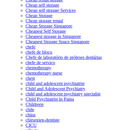
Cheap self storage
Cheap self storage Services
Cheap Storage
Cheap storage rental
Cheap Storage Singapore
Cheapest Self Storage
Cheapest storage in Singapore
Cheapest Storage Space Singapore
chefe
chefe de bloco
Chefe de laboratório de próteses dentárias
chefe de serviço
chemotherapy
chemotherapy nurse
chest
child and adolescent psychiatrist
Child and Adolescent Psychiatry
child and adolescent psychiatry specialist
Child Psychiatrist In Patna
Childreen
chile
china
chirurgien-dentiste
CICU