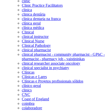
clinic
Clinic Practice Facilitators
clinica
clinica dentária
clinica dentaria na frança
clínica geral
clínica médica
Clinical
clinical instructor
Clinical Nurse
Clinical Pathology
clinical pharmacist
clinical pharmacist - community pharmacist - GPhC -
pharmacist - pharmacy job - vaistininkas
clinical researcher associate oncology
clinical specialist in psychiatry
Clínicas
Clínicas e Lares
Clínicas e Projetos profissionais sólidos
clínico geral
clinics
CNC
Coast of England
coimbra
colaboradore