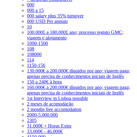
000
000 a 15
000 salary plus 35% turnover
000 USD Per annum
10
100.000£ a 180.000£ ano; processo registo GMC;
viagem e alojamento
1000-1500
108
108000
114
1150-156
130.000€ a 200.000€ ilíquidos por ano; viagem paga;
apenas precisa de conhecimentos iniciais de Inglês
150 a 240€ à hora
160.000€ a 200.000€ ilíquidos por ano; viagem paga;
apenas precisa de conhecimentos iniciais de Inglês
1st Interview in Lisboa possible
2 meses de acomodação
2 months free accomodation
2000-5.000.000
2305
31.000€ + Horas Extra
33.000€ - 46.000€
4150-000