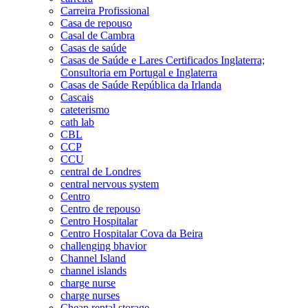
Carreira Profissional
Casa de repouso
Casal de Cambra
Casas de saúde
Casas de Saúde e Lares Certificados Inglaterra;
Consultoria em Portugal e Inglaterra
Casas de Saúde República da Irlanda
Cascais
cateterismo
cath lab
CBL
CCP
CCU
central de Londres
central nervous system
Centro
Centro de repouso
Centro Hospitalar
Centro Hospitalar Cova da Beira
challenging bhavior
Channel Island
channel islands
charge nurse
charge nurses
Cheap rental storage