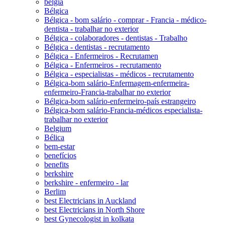
belgia
Bélgica
Bélgica - bom salário - comprar - Francia - médico-
dentista - trabalhar no exterior
Bélgica - colaboradores - dentistas - Trabalho
Bélgica - dentistas - recrutamento
Bélgica - Enfermeiros - Recrutamen
Bélgica - Enfermeiros - recrutamento
Bélgica - especialistas - médicos - recrutamento
Bélgica-bom salário-Enfermagem-enfermeira-
enfermeiro-Francia-trabalhar no exterior
Bélgica-bom salário-enfermeiro-país estrangeiro
Bélgica-bom salário-Francia-médicos especialista-
trabalhar no exterior
Belgium
Bélica
bem-estar
benefícios
benefits
berkshire
berkshire - enfermeiro - lar
Berlim
best Electricians in Auckland
best Electricians in North Shore
best Gynecologist in kolkata