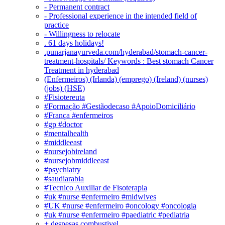
- Permanent contract
- Professional experience in the intended field of
practice
- Willingness to relocate
. 61 days holidays!
.punarjanayurveda.com/hyderabad/stomach-cancer-
treatment-hospitals/ Keywords : Best stomach Cancer
Treatment in hyderabad
(Enfermeiros) (Irlanda) (emprego) (Ireland) (nurses)
(jobs) (HSE)
#Fisiotereuta
#Formação #Gestãodecaso #ApoioDomiciliário
#França #enfermeiros
#gp #doctor
#mentalhealth
#middleeast
#nursejobireland
#nursejobmiddleeast
#psychiatry
#saudiarabia
#Tecnico Auxiliar de Fisoterapia
#uk #nurse #enfermeiro #midwives
#UK #nurse #enfermeiro #oncology #oncologia
#uk #nurse #enfermeiro #paediatric #pediatria
+ despesas combustivel