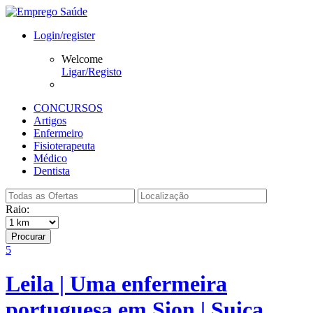
Login/register
Welcome
Ligar/Registo
CONCURSOS
Artigos
Enfermeiro
Fisioterapeuta
Médico
Dentista
Raio:
Procurar
5
Leila | Uma enfermeira
portuguesa em Sion | Suiça