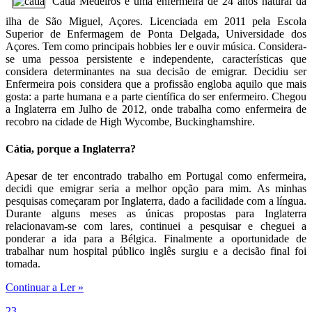
Cátia Medeiros é uma enfermeira de 24 anos natural da
ilha de São Miguel, Açores. Licenciada em 2011 pela Escola
Superior de Enfermagem de Ponta Delgada, Universidade dos
Açores. Tem como principais hobbies ler e ouvir música. Considera-
se uma pessoa persistente e independente, características que
considera determinantes na sua decisão de emigrar. Decidiu ser
Enfermeira pois considera que a profissão engloba aquilo que mais
gosta: a parte humana e a parte científica do ser enfermeiro. Chegou
a Inglaterra em Julho de 2012, onde trabalha como enfermeira de
recobro na cidade de High Wycombe, Buckinghamshire.
Cátia, porque a Inglaterra?
Apesar de ter encontrado trabalho em Portugal como enfermeira,
decidi que emigrar seria a melhor opção para mim. As minhas
pesquisas começaram por Inglaterra, dado a facilidade com a língua.
Durante alguns meses as únicas propostas para Inglaterra
relacionavam-se com lares, continuei a pesquisar e cheguei a
ponderar a ida para a Bélgica. Finalmente a oportunidade de
trabalhar num hospital público inglês surgiu e a decisão final foi
tomada.
Continuar a Ler »
23