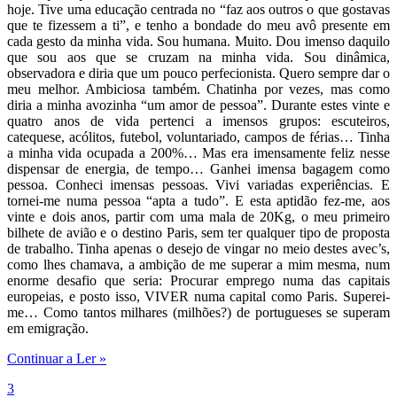
hoje. Tive uma educação centrada no “faz aos outros o que gostavas
que te fizessem a ti”, e tenho a bondade do meu avô presente em
cada gesto da minha vida. Sou humana. Muito. Dou imenso daquilo
que sou aos que se cruzam na minha vida. Sou dinâmica,
observadora e diria que um pouco perfecionista. Quero sempre dar o
meu melhor. Ambiciosa também. Chatinha por vezes, mas como
diria a minha avozinha “um amor de pessoa”. Durante estes vinte e
quatro anos de vida pertenci a imensos grupos: escuteiros,
catequese, acólitos, futebol, voluntariado, campos de férias… Tinha
a minha vida ocupada a 200%… Mas era imensamente feliz nesse
dispensar de energia, de tempo… Ganhei imensa bagagem como
pessoa. Conheci imensas pessoas. Vivi variadas experiências. E
tornei-me numa pessoa “apta a tudo”. E esta aptidão fez-me, aos
vinte e dois anos, partir com uma mala de 20Kg, o meu primeiro
bilhete de avião e o destino Paris, sem ter qualquer tipo de proposta
de trabalho. Tinha apenas o desejo de vingar no meio destes avec’s,
como lhes chamava, a ambição de me superar a mim mesma, num
enorme desafio que seria: Procurar emprego numa das capitais
europeias, e posto isso, VIVER numa capital como Paris. Superei-
me… Como tantos milhares (milhões?) de portugueses se superam
em emigração.
Continuar a Ler »
3