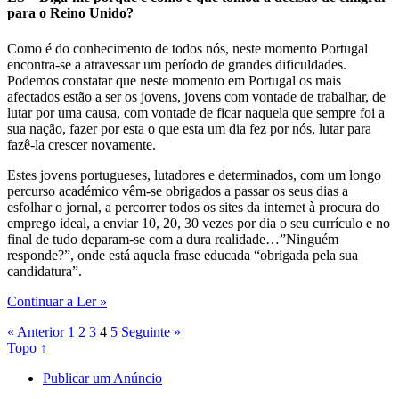
para o Reino Unido?
Como é do conhecimento de todos nós, neste momento Portugal
encontra-se a atravessar um período de grandes dificuldades.
Podemos constatar que neste momento em Portugal os mais
afectados estão a ser os jovens, jovens com vontade de trabalhar, de
lutar por uma causa, com vontade de ficar naquela que sempre foi a
sua nação, fazer por esta o que esta um dia fez por nós, lutar para
fazê-la crescer novamente.
Estes jovens portugueses, lutadores e determinados, com um longo
percurso académico vêm-se obrigados a passar os seus dias a
esfolhar o jornal, a percorrer todos os sites da internet à procura do
emprego ideal, a enviar 10, 20, 30 vezes por dia o seu currículo e no
final de tudo deparam-se com a dura realidade…”Ninguém
responde?”, onde está aquela frase educada “obrigada pela sua
candidatura”.
Continuar a Ler »
« Anterior
1
2
3
4
5
Seguinte »
Topo ↑
Publicar um Anúncio