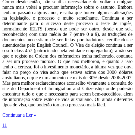
Como desde então, não senti a necessidade de voltar a emigrar,
nunca mais voltei a procurar informação sobre o assunto. Embora
tenham passado alguns anos, e saiba que houve algumas alterações
na legislação, o processo e muito semelhante. Continua a ser
determinante para o sucesso deste processo o teste de inglês,
normalmente IELTS (penso que pode ser outro, desde que seja
reconhecido) com uma média de 7 (entre 0 a 9), as traduções de
documentos necessitam de ser feitas por tradutores certificados e
autenticadas pelo English Council. O Visa de eleição continua a ser
o sub class 457 (patrocinado pela entidade empregadora), a não ser
que o registo na Ordem dos enfermeiros tenha melhorado, continua
a ser um processo moroso. O que não melhorou, e quanto a isso
tenho a certeza, foi o investimento monetário, a última vez que ouvi
falar no preço do visa acho que estava acima dos 3000 dólares
australianos, o que e um aumento de mais de 30% desde 2006-2007.
Mas para melhor esclarecimentos aconselho vivamente a consulta do
site do Department of Immigration and Citizenship onde poderão
encontrar tudo o que e necessário para serem bem-sucedidos, alem
de informação sobre estilo de vida australiano. Ou ainda diferentes
tipos de visa, que poderão tornar o processo mais fácil.
Continuar a Ler »
11