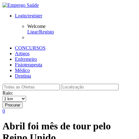
Login/register
Welcome
Ligar/Registo
CONCURSOS
Artigos
Enfermeiro
Fisioterapeuta
Médico
Dentista
Raio:
Procurar
0
Abril foi mês de tour pelo
Reino Unido