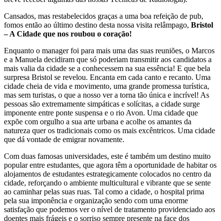
Cansados, mas restabelecidos graças a uma boa refeição de pub,
fomos então ao último destino desta nossa visita relâmpago,
Bristol
– A Cidade que nos roubou o coração!
Enquanto o manager foi para mais uma das suas reuniões, o Marcos
e a Manuela decidiram que só poderiam transmitir aos candidatos a
mais valia da cidade se a conhecessem na sua essência! E que bela
surpresa Bristol se revelou. Encanta em cada canto e recanto. Uma
cidade cheia de vida e movimento, uma grande promessa turística,
mas sem turistas, o que a nosso ver a torna tão única e incrível! As
pessoas são extremamente simpáticas e solícitas, a cidade surge
imponente entre ponte suspensa e o rio Avon. Uma cidade que
expõe com orgulho a sua arte urbana e acolhe os amantes da
natureza quer os tradicionais como os mais excêntricos. Uma cidade
que dá vontade de emigrar novamente.
Com duas famosas universidades, este é também um destino muito
popular entre estudantes, que agora têm a oportunidade de habitar os
alojamentos de estudantes estrategicamente colocados no centro da
cidade, reforçando o ambiente multicultural e vibrante que se sente
ao caminhar pelas suas ruas. Tal como a cidade, o hospital prima
pela sua imponência e organização sendo com uma enorme
satisfação que podemos ver o nível de tratamento providenciado aos
doentes mais frágeis e o sorriso sempre presente na face dos