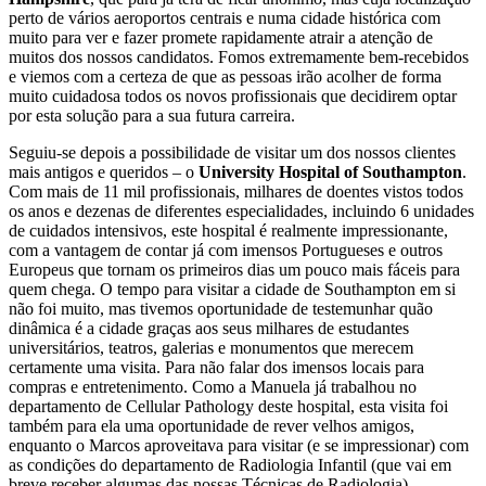
perto de vários aeroportos centrais e numa cidade histórica com
muito para ver e fazer promete rapidamente atrair a atenção de
muitos dos nossos candidatos. Fomos extremamente bem-recebidos
e viemos com a certeza de que as pessoas irão acolher de forma
muito cuidadosa todos os novos profissionais que decidirem optar
por esta solução para a sua futura carreira.
Seguiu-se depois a possibilidade de visitar um dos nossos clientes
mais antigos e queridos – o
University Hospital of Southampton
.
Com mais de 11 mil profissionais, milhares de doentes vistos todos
os anos e dezenas de diferentes especialidades, incluindo 6 unidades
de cuidados intensivos, este hospital é realmente impressionante,
com a vantagem de contar já com imensos Portugueses e outros
Europeus que tornam os primeiros dias um pouco mais fáceis para
quem chega. O tempo para visitar a cidade de Southampton em si
não foi muito, mas tivemos oportunidade de testemunhar quão
dinâmica é a cidade graças aos seus milhares de estudantes
universitários, teatros, galerias e monumentos que merecem
certamente uma visita. Para não falar dos imensos locais para
compras e entretenimento. Como a Manuela já trabalhou no
departamento de Cellular Pathology deste hospital, esta visita foi
também para ela uma oportunidade de rever velhos amigos,
enquanto o Marcos aproveitava para visitar (e se impressionar) com
as condições do departamento de Radiologia Infantil (que vai em
breve receber algumas das nossas Técnicas de Radiologia).