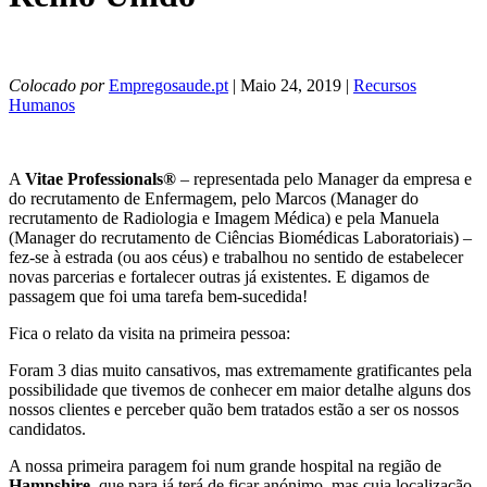
Colocado por
Empregosaude.pt
| Maio 24, 2019 |
Recursos
Humanos
A
Vitae Professionals®
– representada pelo Manager da empresa e
do recrutamento de Enfermagem, pelo Marcos (Manager do
recrutamento de Radiologia e Imagem Médica) e pela Manuela
(Manager do recrutamento de Ciências Biomédicas Laboratoriais) –
fez-se à estrada (ou aos céus) e trabalhou no sentido de estabelecer
novas parcerias e fortalecer outras já existentes. E digamos de
passagem que foi uma tarefa bem-sucedida!
Fica o relato da visita na primeira pessoa:
Foram 3 dias muito cansativos, mas extremamente gratificantes pela
possibilidade que tivemos de conhecer em maior detalhe alguns dos
nossos clientes e perceber quão bem tratados estão a ser os nossos
candidatos.
A nossa primeira paragem foi num grande hospital na região de
Hampshire
, que para já terá de ficar anónimo, mas cuja localização