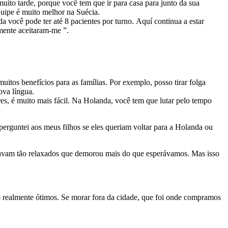
muito tarde, porque você tem que ir para casa para junto da sua
quipe é muito melhor na Suécia.
você pode ter até 8 pacientes por turno. Aquí continua a estar
mente aceitaram-me ”.
itos benefícios para as famílias. Por exemplo, posso tirar folga
ova língua.
res, é muito mais fácil. Na Holanda, você tem que lutar pelo tempo
erguntei aos meus filhos se eles queriam voltar para a Holanda ou
estavam tão relaxados que demorou mais do que esperávamos. Mas isso
são realmente ótimos. Se morar fora da cidade, que foi onde compramos