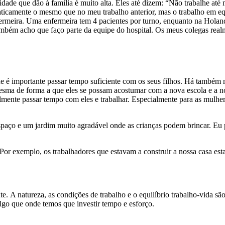
dade que dão à família é muito alta. Eles até dizem: “Não trabalhe até 
raticamente o mesmo que no meu trabalho anterior, mas o trabalho em e
rmeira. Uma enfermeira tem 4 pacientes por turno, enquanto na Holanda 
também acho que faço parte da equipe do hospital. Os meus colegas real
 é importante passar tempo suficiente com os seus filhos. Há também mu
sma de forma a que eles se possam acostumar com a nova escola e a n
almente passar tempo com eles e trabalhar. Especialmente para as mulhe
paço e um jardim muito agradável onde as crianças podem brincar. Eu p
. Por exemplo, os trabalhadores que estavam a construir a nossa casa 
te. A natureza, as condições de trabalho e o equilíbrio trabalho-vida 
algo que onde temos que investir tempo e esforço.