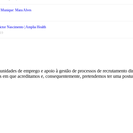
 Munique: Mara Alves
Victor Nascimento | Amplia Health
019
nidades de emprego e apoio à gestão de processos de recrutamento dir
res em que acreditamos e, consequentemente, pretendemos ter uma post