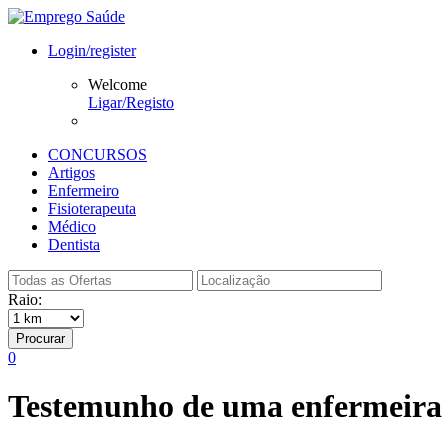
Login/register
Welcome
Ligar/Registo
CONCURSOS
Artigos
Enfermeiro
Fisioterapeuta
Médico
Dentista
Raio:
Procurar
0
Testemunho de uma enfermeira 