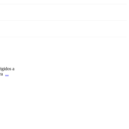
igidos a
ura
...