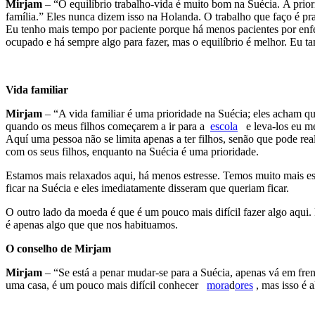
Mirjam
– “O equilíbrio trabalho-vida é muito bom na Suécia. A priori
família.” Eles nunca dizem isso na Holanda. O trabalho que faço é p
Eu tenho mais tempo por paciente porque há menos pacientes por enfe
ocupado e há sempre algo para fazer, mas o equilíbrio é melhor. Eu 
Vida familiar
Mirjam
– “A vida familiar é uma prioridade na Suécia; eles acham que
quando os meus filhos começarem a ir para a
escola
e leva-los eu me
Aquí uma pessoa não se limita apenas a ter filhos, senão que pode re
com os seus filhos, enquanto na Suécia é uma prioridade.
Estamos mais relaxados aqui, há menos estresse. Temos muito mais es
ficar na Suécia e eles imediatamente disseram que queriam ficar.
O outro lado da moeda é que é um pouco mais difícil fazer algo aqui
é apenas algo que que nos habituamos.
O conselho de Mirjam
Mirjam
– “Se está a penar mudar-se para a Suécia, apenas vá em fren
uma casa, é um pouco mais difícil conhecer
mora
d
ores
, mas isso é 