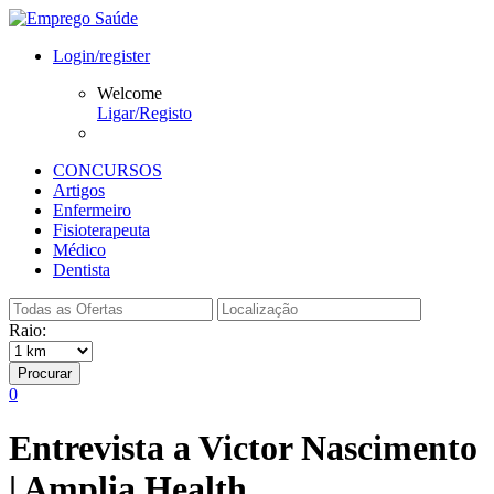
Login/register
Welcome
Ligar/Registo
CONCURSOS
Artigos
Enfermeiro
Fisioterapeuta
Médico
Dentista
Raio:
Procurar
0
Entrevista a Victor Nascimento
| Amplia Health