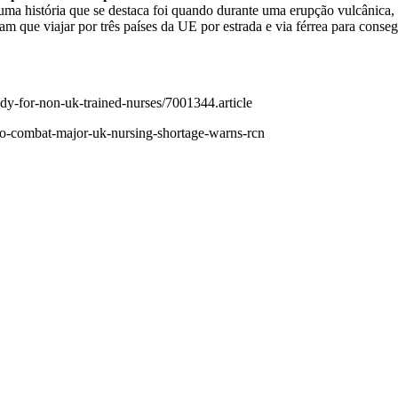
a história que se destaca foi quando durante uma erupção vulcânica, d
am que viajar por três países da UE por estrada e via férrea para cons
dy-for-non-uk-trained-nurses/7001344.article
to-combat-major-uk-nursing-shortage-warns-rcn