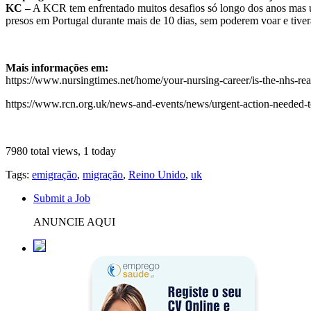
KC –
A KCR tem enfrentado muitos desafios só longo dos anos mas um
presos em Portugal durante mais de 10 dias, sem poderem voar e tiver
Mais informações em:
https://www.nursingtimes.net/home/your-nursing-career/is-the-nhs-rea
https://www.rcn.org.uk/news-and-events/news/urgent-action-needed-
7980 total views, 1 today
Tags:
emigração
,
migração
,
Reino Unido
,
uk
Submit a Job
ANUNCIE AQUI