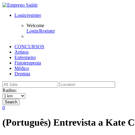
Login/register
Welcome
Login/Register
CONCURSOS
Artigos
Enfermeiro
Fisioterapeuta
Médico
Dentista
Radius:
Search
0
(Português) Entrevista a Kate 