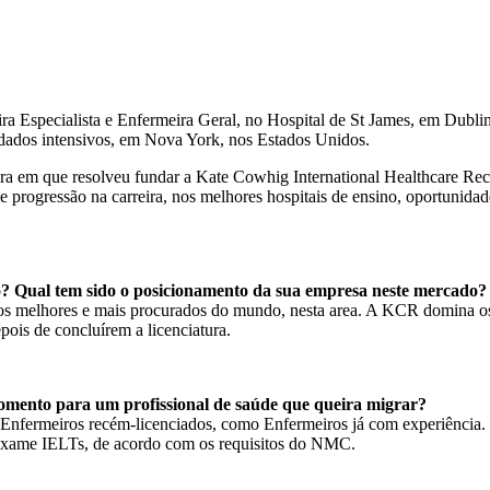
a Especialista e Enfermeira Geral, no Hospital de St James, em Dublin,
dados intensivos, em Nova York, nos Estados Unidos.
tura em que resolveu fundar a Kate Cowhig International Healthcare Re
progressão na carreira, nos melhores hospitais de ensino, oportunidades
ho? Qual tem sido o posicionamento da sua empresa neste mercado?
 melhores e mais procurados do mundo, nesta area. A KCR domina os m
ois de concluírem a licenciatura.
omento para um profissional de saúde que queira migrar?
 Enfermeiros recém-licenciados, como Enfermeiros já com experiência. 
exame IELTs, de acordo com os requisitos do NMC.