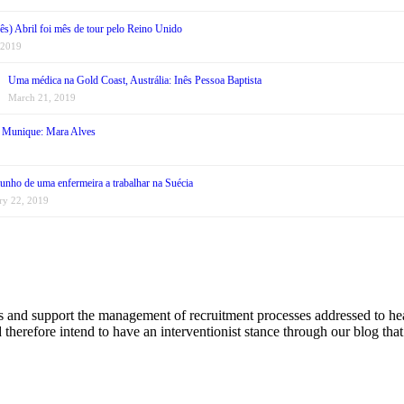
ês) Abril foi mês de tour pelo Reino Unido
 2019
Uma médica na Gold Coast, Austrália: Inês Pessoa Baptista
March 21, 2019
 Munique: Mara Alves
unho de uma enfermeira a trabalhar na Suécia
ry 22, 2019
s and support the management of recruitment processes addressed to he
nd therefore intend to have an interventionist stance through our blog tha