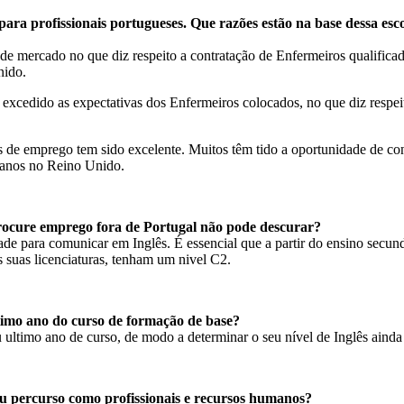
ara profissionais portugueses. Que razões estão na base dessa es
de mercado no que diz respeito a contratação de Enfermeiros qualific
nido.
xcedido as expectativas dos Enfermeiros colocados, no que diz respeit
s de emprego tem sido excelente. Muitos têm tido a oportunidade de co
2 anos no Reino Unido.
ocure emprego fora de Portugal não pode descurar?
 para comunicar em Inglês. É essencial que a partir do ensino secundár
suas licenciaturas, tenham um nivel C2.
imo ano do curso de formação de base?
u ultimo ano de curso, de modo a determinar o seu nível de Inglês ain
u percurso como profissionais e recursos humanos?