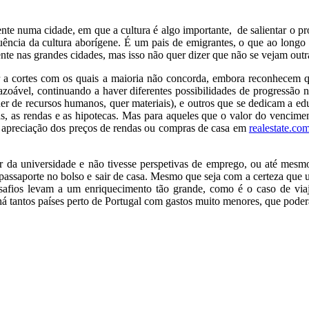
 numa cidade, em que a cultura é algo importante, de salientar o pro
luência da cultura aborígene. É um pais de emigrantes, o que ao long
ente nas grandes cidades, mas isso não quer dizer que não se vejam out
var a cortes com os quais a maioria não concorda, embora reconhecem q
zoável, continuando a haver diferentes possibilidades de progressão na
er de recursos humanos, quer materiais), e outros que se dedicam a ed
tas, as rendas e as hipotecas. Mas para aqueles que o valor do vencime
a apreciação dos preços de rendas ou compras de casa em
realestate.co
r da universidade e não tivesse perspetivas de emprego, ou até mesm
assaporte no bolso e sair de casa. Mesmo que seja com a certeza que um
afios levam a um enriquecimento tão grande, como é o caso de viaja
há tantos países perto de Portugal com gastos muito menores, que poder