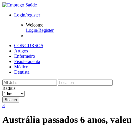
Login/register
Welcome
Login/Register
CONCURSOS
Artigos
Enfermeiro
Fisioterapeuta
Médico
Dentista
Radius:
Search
3
Austrália passados 6 anos, vale