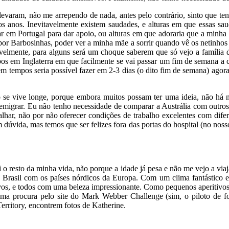
levaram, não me arrependo de nada, antes pelo contrário, sinto que ten
 anos. Inevitavelmente existem saudades, e alturas em que essas sau
ar em Portugal para dar apoio, ou alturas em que adoraria que a minha
 por Barbosinhas, poder ver a minha mãe a sorrir quando vê os netinhos
avelmente, para alguns será um choque saberem que só vejo a família
mpos em Inglaterra em que facilmente se vai passar um fim de semana a
 em tempos seria possível fazer em 2-3 dias (o dito fim de semana) ag
o se vive longe, porque embora muitos possam ter uma ideia, não há 
 emigrar. Eu não tenho necessidade de comparar a Austrália com outr
alhar, não por não oferecer condições de trabalho excelentes com dife
dúvida, mas temos que ser felizes fora das portas do hospital (no noss
o resto da minha vida, não porque a idade já pesa e não me vejo a via
 Brasil com os países nórdicos da Europa. Com um clima fantástico e
 novos, e todos com uma beleza impressionante. Como pequenos aperitivo
 uma procura pelo site do Mark Webber Challenge (sim, o piloto de f
erritory, encontrem fotos de Katherine.