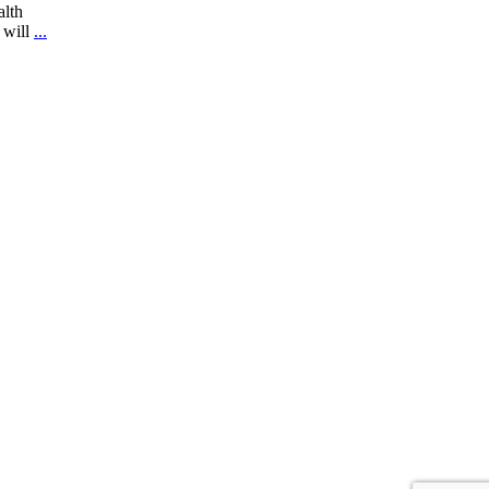
alth
t will
...