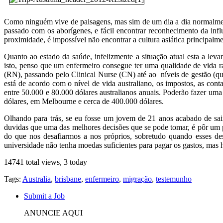
Como ninguém vive de paisagens, mas sim de um dia a dia normalmente
passado com os aborígenes, e fácil encontrar reconhecimento da inf
proximidade, é impossível não encontrar a cultura asiática principalm
Quanto ao estado da saúde, infelizmente a situação atual esta a le
isto, penso que um enfermeiro consegue ter uma qualidade de vida ra
(RN), passando pelo Clinical Nurse (CN) até ao níveis de gestão (qu
está de acordo com o nível de vida australiano, os impostos, as con
entre 50.000 e 80.000 dólares australianos anuais. Poderão fazer um
dólares, em Melbourne e cerca de 400.000 dólares.
Olhando para trás, se eu fosse um jovem de 21 anos acabado de sai
duvidas que uma das melhores decisões que se pode tomar, é pôr um p
do que nos desafiarmos a nos próprios, sobretudo quando esses des
universidade não tenha moedas suficientes para pagar os gastos, mas 
14741 total views, 3 today
Tags:
Australia
,
brisbane
,
enfermeiro
,
migração
,
testemunho
Submit a Job
ANUNCIE AQUI