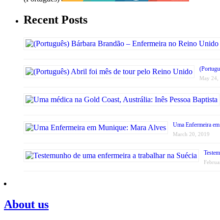
Recent Posts
(Portugu
May 24,
Uma Enfermeira em
March 20, 2019
Testem
Februa
About us