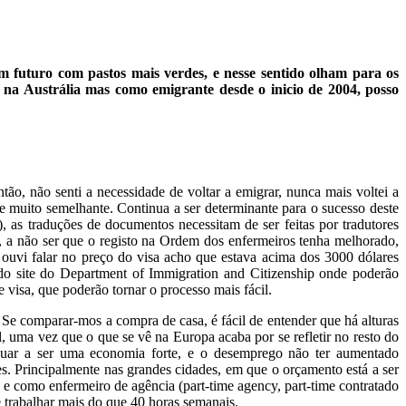
 futuro com pastos mais verdes, e nesse sentido olham para os
 na Austrália mas como emigrante desde o inicio de 2004, posso
tão, não senti a necessidade de voltar a emigrar, nunca mais voltei a
e muito semelhante. Continua a ser determinante para o sucesso deste
 as traduções de documentos necessitam de ser feitas por tradutores
), a não ser que o registo na Ordem dos enfermeiros tenha melhorado,
 ouvi falar no preço do visa acho que estava acima dos 3000 dólares
o site do Department of Immigration and Citizenship onde poderão
 visa, que poderão tornar o processo mais fácil.
Se comparar-mos a compra de casa, é fácil de entender que há alturas
 uma vez que o que se vê na Europa acaba por se refletir no resto do
uar a ser uma economia forte, e o desemprego não ter aumentado
es. Principalmente nas grandes cidades, em que o orçamento está a ser
, e como enfermeiro de agência (part-time agency, part-time contratado
e trabalhar mais do que 40 horas semanais.