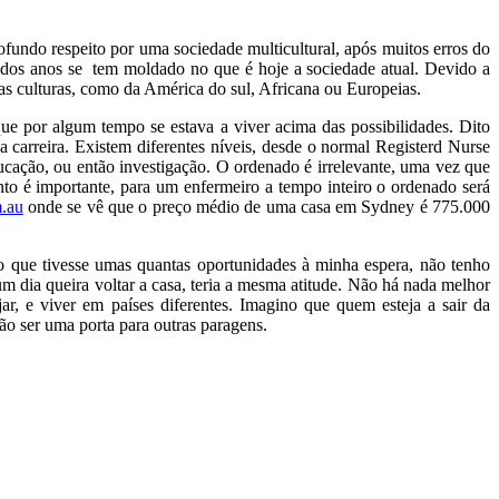
fundo respeito por uma sociedade multicultural, após muitos erros do
o dos anos se tem moldado no que é hoje a sociedade atual. Devido a
ras culturas, como da América do sul, Africana ou Europeias.
ue por algum tempo se estava a viver acima das possibilidades. Dito
 carreira. Existem diferentes níveis, desde o normal Registerd Nurse
ucação, ou então investigação. O ordenado é irrelevante, uma vez que
nto é importante, para um enfermeiro a tempo inteiro o ordenado será
m.au
onde se vê que o preço médio de uma casa em Sydney é 775.000
o que tivesse umas quantas oportunidades à minha espera, não tenho
 dia queira voltar a casa, teria a mesma atitude. Não há nada melhor
r, e viver em países diferentes. Imagino que quem esteja a sair da
ão ser uma porta para outras paragens.