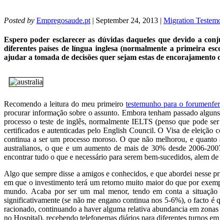
Posted by
Empregosaude.pt
| September 24, 2013 |
Migration Testem
Espero poder esclarecer as dúvidas daqueles que devido a con
diferentes países de língua inglesa (normalmente a primeira e
ajudar a tomada de decisões quer sejam estas de encorajamento o
Recomendo a leitura do meu primeiro
testemunho para o forumenf
procurar informação sobre o assunto. Embora tenham passado alguns a
processo o teste de inglês, normalmente IELTS (penso que pode ser 
certificados e autenticadas pelo English Council. O Visa de eleição
continua a ser um processo moroso. O que não melhorou, e quanto a 
australianos, o que e um aumento de mais de 30% desde 2006-2007
encontrar tudo o que e necessário para serem bem-sucedidos, alem de in
Algo que sempre disse a amigos e conhecidos, e que abordei nesse pr
em que o investimento terá um retorno muito maior do que por exempl
mundo. Acaba por ser um mal menor, tendo em conta a situação 
significativamente (se não me engano continua nos 5-6%), o facto é q
racionado, continuando a haver alguma relativa abundancia em zonas re
no Hospital), recebendo telefonemas diários para diferentes turnos e