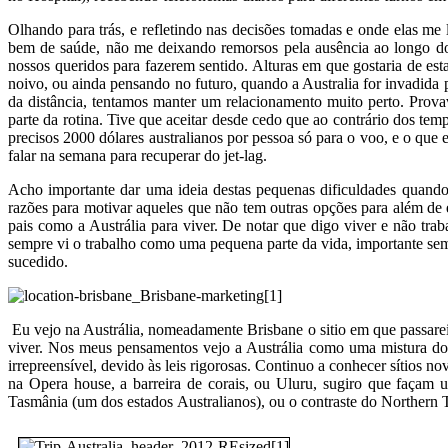
Olhando para trás, e refletindo nas decisões tomadas e onde elas me 
bem de saúde, não me deixando remorsos pela ausência ao longo dos
nossos queridos para fazerem sentido. Alturas em que gostaria de est
noivo, ou ainda pensando no futuro, quando a Australia for invadida
da distância, tentamos manter um relacionamento muito perto. Prov
parte da rotina. Tive que aceitar desde cedo que ao contrário dos te
precisos 2000 dólares australianos por pessoa só para o voo, e o que
falar na semana para recuperar do jet-lag.
Acho importante dar uma ideia destas pequenas dificuldades quand
razões para motivar aqueles que não tem outras opções para além de
pais como a Austrália para viver. De notar que digo viver e não trab
sempre vi o trabalho como uma pequena parte da vida, importante sem 
sucedido.
Eu vejo na Austrália, nomeadamente Brisbane o sitio em que passarei 
viver. Nos meus pensamentos vejo a Austrália como uma mistura do
irrepreensível, devido às leis rigorosas. Continuo a conhecer sítios
na Opera house, a barreira de corais, ou Uluru, sugiro que façam
Tasmânia (um dos estados Australianos), ou o contraste do Northern T