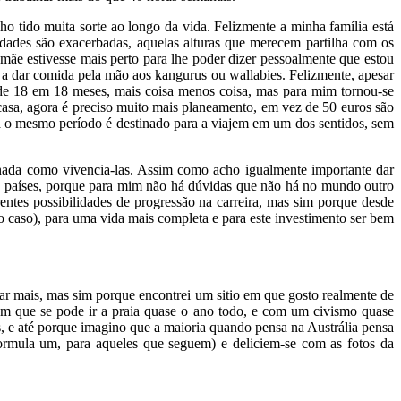
ho tido muita sorte ao longo da vida. Felizmente a minha família está
dades são exacerbadas, aquelas alturas que merecem partilha com os
 mãe estivesse mais perto para lhe poder dizer pessoalmente que estou
 a dar comida pela mão aos kangurus ou wallabies. Felizmente, apesar
 de 18 em 18 meses, mais coisa menos coisa, mas para mim tornou-se
 casa, agora é preciso muito mais planeamento, em vez de 50 euros são
ora o mesmo período é destinado para a viajem em um dos sentidos, sem
nada como vivencia-las. Assim como acho igualmente importante dar
os países, porque para mim não há dúvidas que não há no mundo outro
rentes possibilidades de progressão na carreira, mas sim porque desde
o caso), para uma vida mais completa e para este investimento ser bem
jar mais, mas sim porque encontrei um sitio em que gosto realmente de
m que se pode ir a praia quase o ano todo, e com um civismo quase
s, e até porque imagino que a maioria quando pensa na Austrália pensa
ormula um, para aqueles que seguem) e deliciem-se com as fotos da