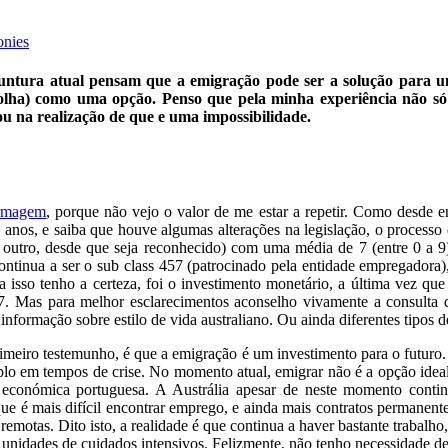
onies
juntura atual pensam que a emigração pode ser a solução para um
scolha) como uma opção. Penso que pela minha experiência não só
u na realização de que e uma impossibilidade.
ermagem
, porque não vejo o valor de me estar a repetir. Como desde en
nos, e saiba que houve algumas alterações na legislação, o processo 
outro, desde que seja reconhecido) com uma média de 7 (entre 0 a 9),
 continua a ser o sub class 457 (patrocinado pela entidade empregadora
isso tenho a certeza, foi o investimento monetário, a última vez que
. Mas para melhor esclarecimentos aconselho vivamente a consulta d
formação sobre estilo de vida australiano. Ou ainda diferentes tipos de
imeiro testemunho, é que a emigração é um investimento para o futuro. 
o em tempos de crise. No momento atual, emigrar não é a opção ideal,
económica portuguesa. A Austrália apesar de neste momento contin
ue é mais difícil encontrar emprego, e ainda mais contratos permanent
motas. Dito isto, a realidade é que continua a haver bastante trabalho
m unidades de cuidados intensivos. Felizmente, não tenho necessidade d