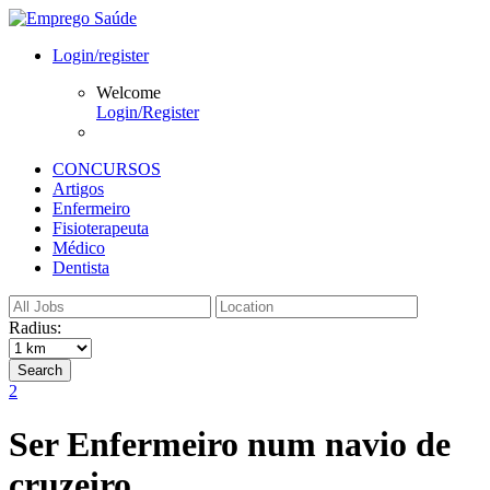
Login/register
Welcome
Login/Register
CONCURSOS
Artigos
Enfermeiro
Fisioterapeuta
Médico
Dentista
Radius:
Search
2
Ser Enfermeiro num navio de
cruzeiro