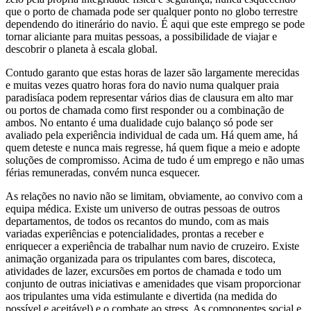
que o porto de chamada pode ser qualquer ponto no globo terrestre
dependendo do itinerário do navio. É aqui que este emprego se pode
tornar aliciante para muitas pessoas, a possibilidade de viajar e
descobrir o planeta à escala global.
Contudo garanto que estas horas de lazer são largamente merecidas
e muitas vezes quatro horas fora do navio numa qualquer praia
paradisíaca podem representar vários dias de clausura em alto mar
ou portos de chamada como first responder ou a combinação de
ambos. No entanto é uma dualidade cujo balanço só pode ser
avaliado pela experiência individual de cada um. Há quem ame, há
quem deteste e nunca mais regresse, há quem fique a meio e adopte
soluções de compromisso. Acima de tudo é um emprego e não umas
férias remuneradas, convém nunca esquecer.
As relações no navio não se limitam, obviamente, ao convivo com a
equipa médica. Existe um universo de outras pessoas de outros
departamentos, de todos os recantos do mundo, com as mais
variadas experiências e potencialidades, prontas a receber e
enriquecer a experiência de trabalhar num navio de cruzeiro. Existe
animação organizada para os tripulantes com bares, discoteca,
atividades de lazer, excursões em portos de chamada e todo um
conjunto de outras iniciativas e amenidades que visam proporcionar
aos tripulantes uma vida estimulante e divertida (na medida do
possível e aceitável) e o combate ao stress. As componentes social e