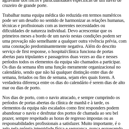
agravante dos riscos e particularidades específicas de um navio de
cruzeiro de grande porte.
Trabalhar numa equipa médica tão reduzida em termos numéricos
pode ser um desafio no sentido de harmonizar as relações humanas,
técnicas e profissionais com as inerentes necessidades ou
dificuldades de natureza individual. Devo acrescentar que os
primeiros meses a bordo de um navio nestas condições podem ser
uma provação não semelhante a qualquer outra vivência prévia, com
uma conotação predominantemente negativa. Além do descrito
serviço de first response, o hospital/clínica funciona de portas
abertas para tripulantes e passageiros duas vezes ao dia e nesses
períodos todos os elementos da equipa são chamados a participar.
Os dias da semana têm uma função meramente organizacional no
calendário, sendo que não há qualquer distinção entre dias de
semana, feriados ou fins de semana, sejam eles quais forem. A
verdadeira diferença entre os dias do calendário é serem dias de alto
mar ou dias de porto.
Nos dias de porto, com o navio atracado, e sempre cumprindo os
períodos de portas abertas da clínica de manhã e à tarde, os
elementos da equipa não escalados como first responders podem
abandonar o navio e desfrutar dos portos de chamada ao seu bel
prazer, sempre respeitado as horas de regresso impostas ou as
responsabilidades profissionais a satisfazer. Muito importante, é o
zelo pela própria integridade física e segurança, nunca esquecendo