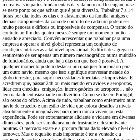
recreativa são partes fundamentais da vida no mar. Desenganem-se
se neste ponto os que acham que é pura diversão. Trabalhar 7 a 14
horas por dia, todos os dias e o afastamento da família, amigos e
demais componentes da zona de conforto de cada um podem ser
muito penosas e difíceis ou impossíveis de compensar. O termo do
contrato ao fim dos quatro meses é sempre um momento muito
ansiado e apreciado. Convém acrescentar que trabalhar para uma
empresa a operar a nível global representa um conjunto de
condições intrínsecas a tal nível operacional. É difícil desagregar o
sentimento de ser apenas um número mecanográfico numa multidão
de funcionários, ainda que haja dias em que isso é possível. A
qualquer momento podem destacar um qualquer funcionário para
um outro navio, mesmo que isso signifique atravessar metade do
globo terrestre, para suprir necessidades imediatas e imprevistas. E
acreditem que, passar 24h ou mais metido em aviões e aeroportos,
lidar com checkins, emigração, interrogatórios no aeroporto… não
tem nada de entusiasmante ou divertido. Como se diz em Portugal,
são ossos do ofício. Acima de tudo, trabalhar como enfermeiro num
navio de cruzeiro é um estilo de vida que coloca desafios a níveis
absolutamente inimagináveis para quem nunca vivenciou esta
experiência. Pode ser extremamente aliciante e viciante em diversas
dimensões, pode ser simultaneamente frustrante e desmotivante
noutras. O mercado existe e a procura flutua dado elevado nível de
turnover. Mas o requisito mais importante é ter a vontade e a
coragem de cortar o cordão umbilical com a zona de conforto, com a