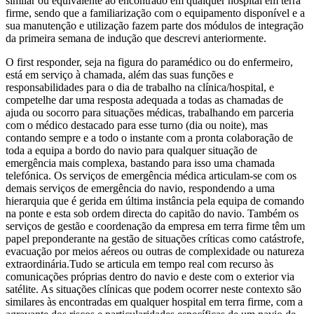
similar ou equivalente ao encontrado em qualquer hospital em terra
firme, sendo que a familiarização com o equipamento disponível e a
sua manutenção e utilização fazem parte dos módulos de integração
da primeira semana de indução que descrevi anteriormente.
O first responder, seja na figura do paramédico ou do enfermeiro,
está em serviço à chamada, além das suas funções e
responsabilidades para o dia de trabalho na clínica/hospital, e
competelhe dar uma resposta adequada a todas as chamadas de
ajuda ou socorro para situações médicas, trabalhando em parceria
com o médico destacado para esse turno (dia ou noite), mas
contando sempre e a todo o instante com a pronta colaboração de
toda a equipa a bordo do navio para qualquer situação de
emergência mais complexa, bastando para isso uma chamada
telefónica. Os serviços de emergência médica articulam-se com os
demais serviços de emergência do navio, respondendo a uma
hierarquia que é gerida em última instância pela equipa de comando
na ponte e esta sob ordem directa do capitão do navio. Também os
serviços de gestão e coordenação da empresa em terra firme têm um
papel preponderante na gestão de situações críticas como catástrofe,
evacuação por meios aéreos ou outras de complexidade ou natureza
extraordinária.Tudo se articula em tempo real com recurso às
comunicações próprias dentro do navio e deste com o exterior via
satélite. As situações clínicas que podem ocorrer neste contexto são
similares às encontradas em qualquer hospital em terra firme, com a