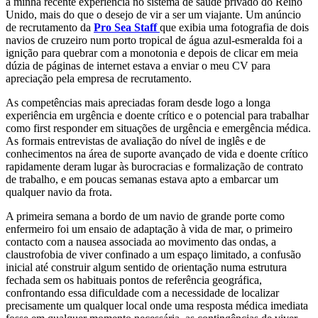
a minha recente experiência no sistema de saúde privado do Reino
Unido, mais do que o desejo de vir a ser um viajante. Um anúncio
de recrutamento da
Pro Sea Staff
que exibia uma fotografia de dois
navios de cruzeiro num porto tropical de água azul-esmeralda foi a
ignição para quebrar com a monotonia e depois de clicar em meia
dúzia de páginas de internet estava a enviar o meu CV para
apreciação pela empresa de recrutamento.
As competências mais apreciadas foram desde logo a longa
experiência em urgência e doente crítico e o potencial para trabalhar
como first responder em situações de urgência e emergência médica.
As formais entrevistas de avaliação do nível de inglês e de
conhecimentos na área de suporte avançado de vida e doente crítico
rapidamente deram lugar às burocracias e formalização de contrato
de trabalho, e em poucas semanas estava apto a embarcar um
qualquer navio da frota.
A primeira semana a bordo de um navio de grande porte como
enfermeiro foi um ensaio de adaptação à vida de mar, o primeiro
contacto com a nausea associada ao movimento das ondas, a
claustrofobia de viver confinado a um espaço limitado, a confusão
inicial até construir algum sentido de orientação numa estrutura
fechada sem os habituais pontos de referência geográfica,
confrontando essa dificuldade com a necessidade de localizar
precisamente um qualquer local onde uma resposta médica imediata