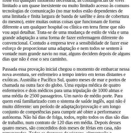
fosse em qualquer momento necessária, as contingências de viver
limitado a um quase inexistente ou muito limitado acesso às comuns
tecnologias de comunicação (no mar todos estão dependentes de
uma limitada e finita largura de banda de satélite e área de cobertura
do mesmo), entre muitas outras coisas que funcionam de forma
diferente a um qualquer hospital ou clínica em terra firme que não
vou aqui detalhar. Trata-se de uma mudança de estilo de vida e uma
grande adaptação a uma forma de fazer enfermagem diferente do
convencional. Contudo a empresa teve a sensibilidade de fazer esse
esforço de proporcionar uma adaptação e nem todos se sentem à
vontade num grande navio no mar, alguns decidem depois de alguns
dias que não é esse o seu caminho.
Passada essa provação inicial chegou o momento de embarcar nessa
nova aventura, ser enfermeiro a tempo inteiro em terras distantes e
exóticas. Austrália e Pacífico Sul, quatro meses de mar e portos de
chamada na outra face do globo. Uma equipa médica de quatro
enfermeiros e dois médicos para uma tripulação de 1000 almas e
uma média de 2500 passageiros. Um navio de médio porte. Para
quem está familiarizado com o sistema de saúde inglês, aqui não é
muito diferente: um período de adaptação/provação e um longo
conjunto de competências para cumprir até obter a performance
autónoma. Não há dias de folga, todos, repito todos os dias são dias
de trabalho, num contrato de 120 dias em média. Depois desses
quatro meses, são concedidos dois meses de férias em casa, não