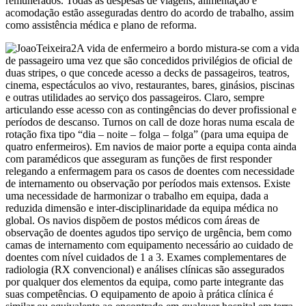
remunerados. Todas as despesas de viagens, alimentação e
acomodação estão asseguradas dentro do acordo de trabalho, assim
como assistência médica e plano de reforma.
A vida de enfermeiro a bordo mistura-se com a vida
de passageiro uma vez que são concedidos privilégios de oficial de
duas stripes, o que concede acesso a decks de passageiros, teatros,
cinema, espectáculos ao vivo, restaurantes, bares, ginásios, piscinas
e outras utilidades ao serviço dos passageiros. Claro, sempre
articulando esse acesso con as contingências do dever profissional e
períodos de descanso. Turnos on call de doze horas numa escala de
rotação fixa tipo “dia – noite – folga – folga” (para uma equipa de
quatro enfermeiros). Em navios de maior porte a equipa conta ainda
com paramédicos que asseguram as funções de first responder
relegando a enfermagem para os casos de doentes com necessidade
de internamento ou observação por períodos mais extensos. Existe
uma necessidade de harmonizar o trabalho em equipa, dada a
reduzida dimensão e inter-disciplinaridade da equipa médica no
global. Os navios dispõem de postos médicos com áreas de
observação de doentes agudos tipo serviço de urgência, bem como
camas de internamento com equipamento necessário ao cuidado de
doentes com nível cuidados de 1 a 3. Exames complementares de
radiologia (RX convencional) e análises clínicas são assegurados
por qualquer dos elementos da equipa, como parte integrante das
suas competências. O equipamento de apoio à prática clínica é