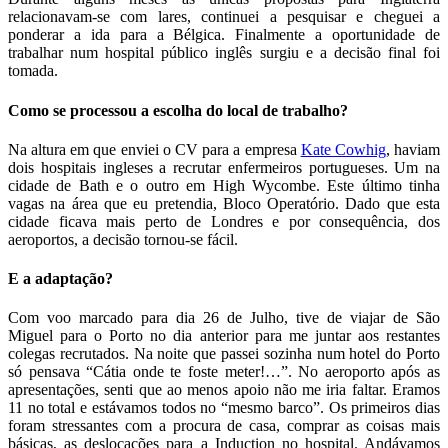
relacionavam-se com lares, continuei a pesquisar e cheguei a
ponderar a ida para a Bélgica. Finalmente a oportunidade de
trabalhar num hospital público inglês surgiu e a decisão final foi
tomada.
Como se processou a escolha do local de trabalho?
Na altura em que enviei o CV para a empresa
Kate Cowhig
, haviam
dois hospitais ingleses a recrutar enfermeiros portugueses. Um na
cidade de Bath e o outro em High Wycombe. Este último tinha
vagas na área que eu pretendia, Bloco Operatório. Dado que esta
cidade ficava mais perto de Londres e por consequência, dos
aeroportos, a decisão tornou-se fácil.
E a adaptação?
Com voo marcado para dia 26 de Julho, tive de viajar de São
Miguel para o Porto no dia anterior para me juntar aos restantes
colegas recrutados. Na noite que passei sozinha num hotel do Porto
só pensava “Cátia onde te foste meter!…”. No aeroporto após as
apresentações, senti que ao menos apoio não me iria faltar. Eramos
11 no total e estávamos todos no “mesmo barco”. Os primeiros dias
foram stressantes com a procura de casa, comprar as coisas mais
básicas, as deslocações para a Induction no hospital. Andávamos