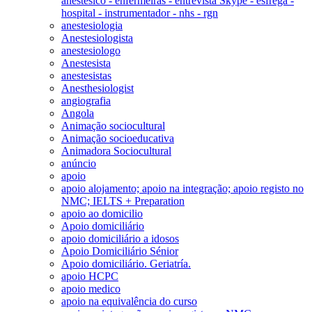
anestésico - enfermeiras - entrevista Skype - esfrega -
hospital - instrumentador - nhs - rgn
anestesiologia
Anestesiologista
anestesiologo
Anestesista
anestesistas
Anesthesiologist
angiografia
Angola
Animação sociocultural
Animação socioeducativa
Animadora Sociocultural
anúncio
apoio
apoio alojamento; apoio na integração; apoio registo no
NMC; IELTS + Preparation
apoio ao domicilio
Apoio domiciliário
apoio domiciliário a idosos
Apoio Domiciliário Sénior
Apoio domiciliário. Geriatría.
apoio HCPC
apoio medico
apoio na equivalência do curso