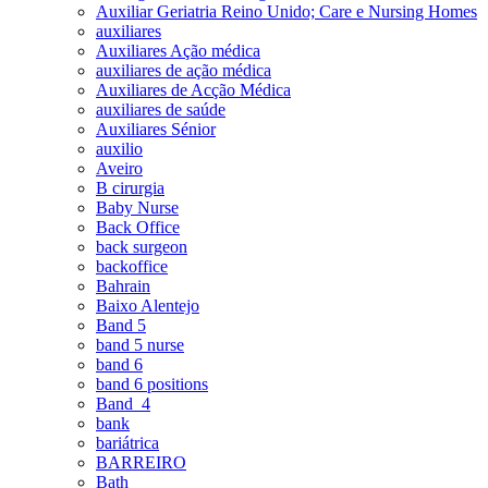
Auxiliar Geriatria Reino Unido; Care e Nursing Homes
auxiliares
Auxiliares Ação médica
auxiliares de ação médica
Auxiliares de Acção Médica
auxiliares de saúde
Auxiliares Sénior
auxilio
Aveiro
B cirurgia
Baby Nurse
Back Office
back surgeon
backoffice
Bahrain
Baixo Alentejo
Band 5
band 5 nurse
band 6
band 6 positions
Band_4
bank
bariátrica
BARREIRO
Bath