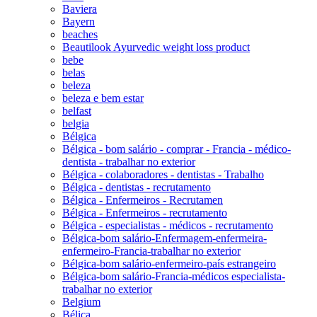
Baviera
Bayern
beaches
Beautilook Ayurvedic weight loss product
bebe
belas
beleza
beleza e bem estar
belfast
belgia
Bélgica
Bélgica - bom salário - comprar - Francia - médico-
dentista - trabalhar no exterior
Bélgica - colaboradores - dentistas - Trabalho
Bélgica - dentistas - recrutamento
Bélgica - Enfermeiros - Recrutamen
Bélgica - Enfermeiros - recrutamento
Bélgica - especialistas - médicos - recrutamento
Bélgica-bom salário-Enfermagem-enfermeira-
enfermeiro-Francia-trabalhar no exterior
Bélgica-bom salário-enfermeiro-país estrangeiro
Bélgica-bom salário-Francia-médicos especialista-
trabalhar no exterior
Belgium
Bélica