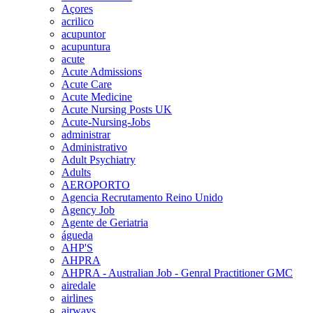
Açores
acrilico
acupuntor
acupuntura
acute
Acute Admissions
Acute Care
Acute Medicine
Acute Nursing Posts UK
Acute-Nursing-Jobs
administrar
Administrativo
Adult Psychiatry
Adults
AEROPORTO
Agencia Recrutamento Reino Unido
Agency Job
Agente de Geriatria
águeda
AHP'S
AHPRA
AHPRA - Australian Job - Genral Practitioner GMC
airedale
airlines
airways