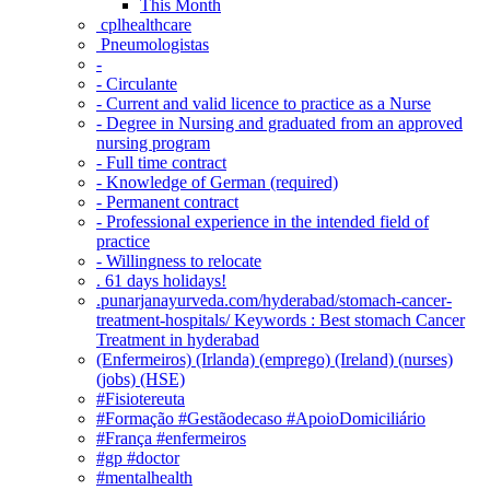
This Month
‎ cplhealthcare‬
Pneumologistas
-
- Circulante
- Current and valid licence to practice as a Nurse
- Degree in Nursing and graduated from an approved
nursing program
- Full time contract
- Knowledge of German (required)
- Permanent contract
- Professional experience in the intended field of
practice
- Willingness to relocate
. 61 days holidays!
.punarjanayurveda.com/hyderabad/stomach-cancer-
treatment-hospitals/ Keywords : Best stomach Cancer
Treatment in hyderabad
(Enfermeiros) (Irlanda) (emprego) (Ireland) (nurses)
(jobs) (HSE)
#Fisiotereuta
#Formação #Gestãodecaso #ApoioDomiciliário
#França #enfermeiros
#gp #doctor
#mentalhealth