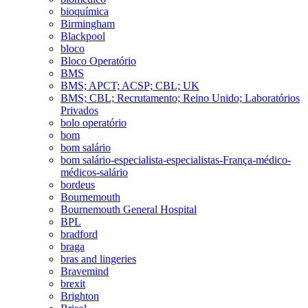
bioquímica
Birmingham
Blackpool
bloco
Bloco Operatório
BMS
BMS; APCT; ACSP; CBL; UK
BMS; CBL; Recrutamento; Reino Unido; Laboratórios
Privados
bolo operatório
bom
bom salário
bom salário-especialista-especialistas-França-médico-
médicos-salário
bordeus
Bournemouth
Bournemouth General Hospital
BPL
bradford
braga
bras and lingeries
Bravemind
brexit
Brighton