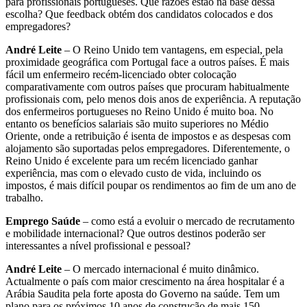
para profissionais portugueses. Que razões estão na base dessa
escolha? Que feedback obtém dos candidatos colocados e dos
empregadores?
André Leite
– O Reino Unido tem vantagens, em especial, pela
proximidade geográfica com Portugal face a outros países. É mais
fácil um enfermeiro recém-licenciado obter colocação
comparativamente com outros países que procuram habitualmente
profissionais com, pelo menos dois anos de experiência. A reputação
dos enfermeiros portugueses no Reino Unido é muito boa. No
entanto os benefícios salariais são muito superiores no Médio
Oriente, onde a retribuição é isenta de impostos e as despesas com
alojamento são suportadas pelos empregadores. Diferentemente, o
Reino Unido é excelente para um recém licenciado ganhar
experiência, mas com o elevado custo de vida, incluindo os
impostos, é mais difícil poupar os rendimentos ao fim de um ano de
trabalho.
Emprego Saúde
– como está a evoluir o mercado de recrutamento
e mobilidade internacional? Que outros destinos poderão ser
interessantes a nível profissional e pessoal?
André Leite
– O mercado internacional é muito dinâmico.
Actualmente o país com maior crescimento na área hospitalar é a
Arábia Saudita pela forte aposta do Governo na saúde. Tem um
plano para os próximos 10 anos de construção de mais 150