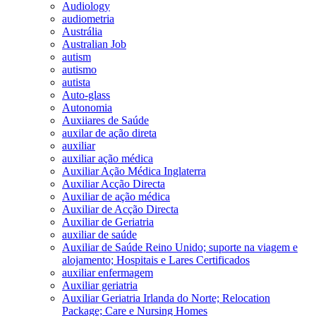
Audiology
audiometria
Austrália
Australian Job
autism
autismo
autista
Auto-glass
Autonomia
Auxiiares de Saúde
auxilar de ação direta
auxiliar
auxiliar ação médica
Auxiliar Ação Médica Inglaterra
Auxiliar Acção Directa
Auxiliar de ação médica
Auxiliar de Acção Directa
Auxiliar de Geriatria
auxiliar de saúde
Auxiliar de Saúde Reino Unido; suporte na viagem e
alojamento; Hospitais e Lares Certificados
auxiliar enfermagem
Auxiliar geriatria
Auxiliar Geriatria Irlanda do Norte; Relocation
Package; Care e Nursing Homes