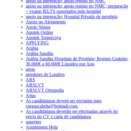
apoio na integração; apoio registo no NMC
apoio na integração; apoio registo no NMC; preparação
+ exame IELTS suportados pelo hospital
apoio na integração; Hospital Privado de prestígio
Apoio no Alojamento
Apoio Sénior
Apotek Online
Apotek Terpercaya
APPLYING
Arabia
Arábia Saudita
Arábia Saudita Hospitais de Prestígio; Registo Gratuito;
36.000€ a 60.000€ Líquidos por Ano
areas
arredores de Londres
ARS
ARSLVT
ARSLVT Ortopedia
Artas
As candidaturas devem ser enviadas para
vargascabrita@hotmail.com.
As candidaturas deverão ser efectuadas através do
envio do CV e carta de candidatura
asperger
Assignment Help