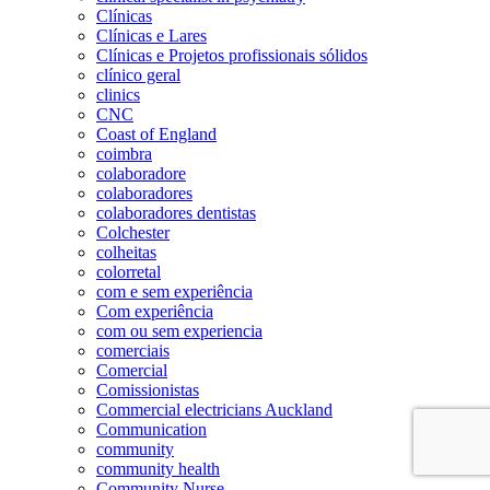
Clínicas
Clínicas e Lares
Clínicas e Projetos profissionais sólidos
clínico geral
clinics
CNC
Coast of England
coimbra
colaboradore
colaboradores
colaboradores dentistas
Colchester
colheitas
colorretal
com e sem experiência
Com experiência
com ou sem experiencia
comerciais
Comercial
Comissionistas
Commercial electricians Auckland
Communication
community
community health
Community Nurse