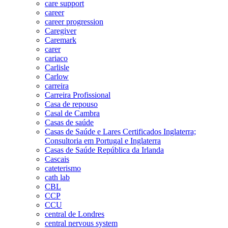
care support
career
career progression
Caregiver
Caremark
carer
cariaco
Carlisle
Carlow
carreira
Carreira Profissional
Casa de repouso
Casal de Cambra
Casas de saúde
Casas de Saúde e Lares Certificados Inglaterra;
Consultoria em Portugal e Inglaterra
Casas de Saúde República da Irlanda
Cascais
cateterismo
cath lab
CBL
CCP
CCU
central de Londres
central nervous system