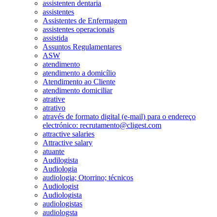
assistenten dentaria
assistentes
Assistentes de Enfermagem
assistentes operacionais
assistida
Assuntos Regulamentares
ASW
atendimento
atendimento a domicílio
Atendimento ao Cliente
atendimento domiciliar
atrative
atrativo
através de formato digital (e-mail) para o endereço
electrónico: recrutamento@cligest.com
attractive salaries
Attractive salary
atuante
Audilogista
Audiologia
audiologia; Otorrino; técnicos
Audiologist
Audiologista
audiologistas
audiologsta