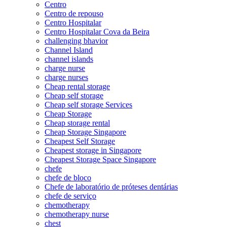
Centro
Centro de repouso
Centro Hospitalar
Centro Hospitalar Cova da Beira
challenging bhavior
Channel Island
channel islands
charge nurse
charge nurses
Cheap rental storage
Cheap self storage
Cheap self storage Services
Cheap Storage
Cheap storage rental
Cheap Storage Singapore
Cheapest Self Storage
Cheapest storage in Singapore
Cheapest Storage Space Singapore
chefe
chefe de bloco
Chefe de laboratório de próteses dentárias
chefe de serviço
chemotherapy
chemotherapy nurse
chest