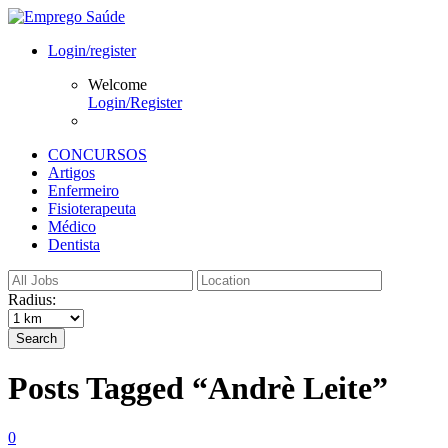
Login/register
Welcome
Login/Register
CONCURSOS
Artigos
Enfermeiro
Fisioterapeuta
Médico
Dentista
Radius:
Search
Posts Tagged “Andrè Leite”
0