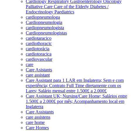
Cardiology Respiratory Gastroenterology Oncology
Palliative Care Care of the Elderly Diabetes /
Endocrinology Paediatrics
cardiopneumologa
Cardiopneumologia
cardiopneumologista
Cardiopneumologistas
cardiotaracico
cardiothoracic
cardiotorácia
cardiotoracica
cardiovascular
care
Care Asistants
care assistant
Care Assistant para 1 LAR em Inglaterra; Sem e com
experiência; Contrato Full Time diretamente com os
Lares; Salário mensal entre 1.500£ a 2.000£
Care Assistant UK; Nursing/Care Home; Salários entre
1.500£ a 2.000£ por mês; Acompanhamento local em
Inglaterra
Care Assistants
care assistens
care home
Care Homes