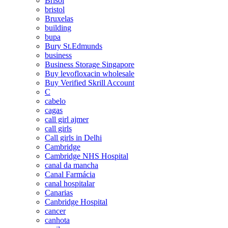
Brisol
bristol
Bruxelas
building
bupa
Bury St.Edmunds
business
Business Storage Singapore
Buy levofloxacin wholesale
Buy Verified Skrill Account
C
cabelo
cagas
call girl ajmer
call girls
Call girls in Delhi
Cambridge
Cambridge NHS Hospital
canal da mancha
Canal Farmácia
canal hospitalar
Canarias
Canbridge Hospital
cancer
canhota