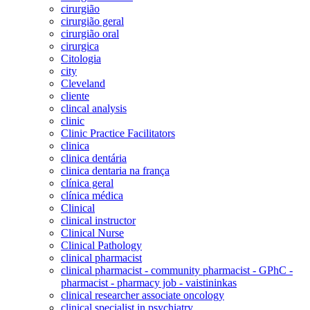
cirurgião
cirurgião geral
cirurgião oral
cirurgica
Citologia
city
Cleveland
cliente
clincal analysis
clinic
Clinic Practice Facilitators
clinica
clinica dentária
clinica dentaria na frança
clínica geral
clínica médica
Clinical
clinical instructor
Clinical Nurse
Clinical Pathology
clinical pharmacist
clinical pharmacist - community pharmacist - GPhC -
pharmacist - pharmacy job - vaistininkas
clinical researcher associate oncology
clinical specialist in psychiatry