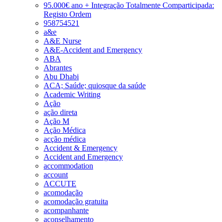
95.000€ ano + Integração Totalmente Comparticipada:
Registo Ordem
958754521
a&e
A&E Nurse
A&E-Accident and Emergency
ABA
Abrantes
Abu Dhabi
ACA; Saúde; quiosque da saúde
Academic Writing
Ação
ação direta
Ação M
Ação Médica
acção médica
Accident & Emergency
Accident and Emergency
accommodation
account
ACCUTE
acomodação
acomodação gratuita
acompanhante
aconselhamento