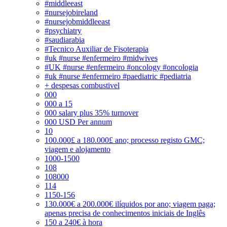
#middleeast
#nursejobireland
#nursejobmiddleeast
#psychiatry
#saudiarabia
#Tecnico Auxiliar de Fisoterapia
#uk #nurse #enfermeiro #midwives
#UK #nurse #enfermeiro #oncology #oncologia
#uk #nurse #enfermeiro #paediatric #pediatria
+ despesas combustivel
000
000 a 15
000 salary plus 35% turnover
000 USD Per annum
10
100.000£ a 180.000£ ano; processo registo GMC;
viagem e alojamento
1000-1500
108
108000
114
1150-156
130.000€ a 200.000€ ilíquidos por ano; viagem paga;
apenas precisa de conhecimentos iniciais de Inglês
150 a 240€ à hora