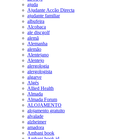
ajuda
Ajudante Acção Directa
ajudante familiar
albufeira
Alcobaça
ale discgolf
alemã
Alemanha
alemão
Alentejano
Alentejo
alergologia
alergologista
algarve
Algés
Allied Health
Almada
Almada Forum
ALOJAMENTO
alojamento gratuito
alvalade
alzheimer
amadora
Ambani book
Ambani book id