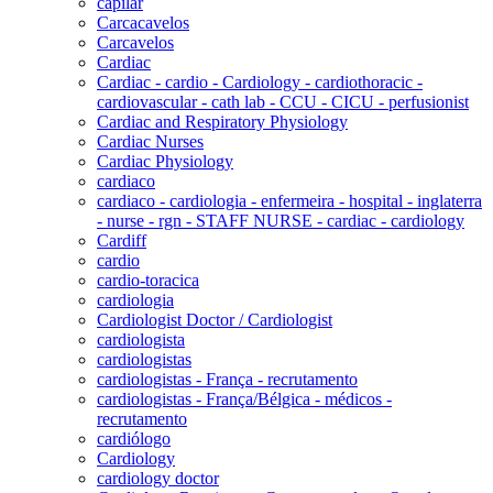
capilar
Carcacavelos
Carcavelos
Cardiac
Cardiac - cardio - Cardiology - cardiothoracic -
cardiovascular - cath lab - CCU - CICU - perfusionist
Cardiac and Respiratory Physiology
Cardiac Nurses
Cardiac Physiology
cardiaco
cardiaco - cardiologia - enfermeira - hospital - inglaterra
- nurse - rgn - STAFF NURSE - cardiac - cardiology
Cardiff
cardio
cardio-toracica
cardiologia
Cardiologist Doctor / Cardiologist
cardiologista
cardiologistas
cardiologistas - França - recrutamento
cardiologistas - França/Bélgica - médicos -
recrutamento
cardiólogo
Cardiology
cardiology doctor