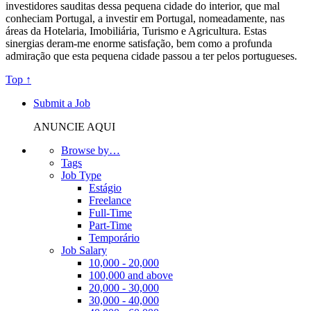
investidores sauditas dessa pequena cidade do interior, que mal
conheciam Portugal, a investir em Portugal, nomeadamente, nas
áreas da Hotelaria, Imobiliária, Turismo e Agricultura. Estas
sinergias deram-me enorme satisfação, bem como a profunda
admiração que esta pequena cidade passou a ter pelos portugueses.
Top ↑
Submit a Job
ANUNCIE AQUI
Browse by…
Tags
Job Type
Estágio
Freelance
Full-Time
Part-Time
Temporário
Job Salary
10,000 - 20,000
100,000 and above
20,000 - 30,000
30,000 - 40,000