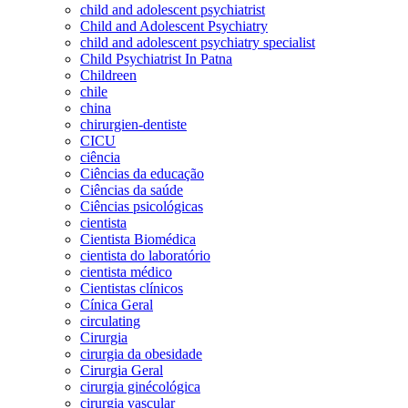
child and adolescent psychiatrist
Child and Adolescent Psychiatry
child and adolescent psychiatry specialist
Child Psychiatrist In Patna
Childreen
chile
china
chirurgien-dentiste
CICU
ciência
Ciências da educação
Ciências da saúde
Ciências psicológicas
cientista
Cientista Biomédica
cientista do laboratório
cientista médico
Cientistas clínicos
Cínica Geral
circulating
Cirurgia
cirurgia da obesidade
Cirurgia Geral
cirurgia ginécológica
cirurgia vascular