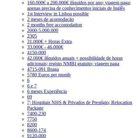
160.000€ a 200.000€ ilíquidos por ano; viagem paga;
apenas precisa de conhecimentos iniciais de Inglês
1st Interview in Lisboa possible
2 meses de acomodação
2 months free accomodation
2000-5.000.000
2305
31.000€ + Horas Extra
33.000€ - 46.000€
4150-000
42.000€ ilíquidos anuais + possibilidade de horas
adicionais; registo NMBI gratuito; viagem paga
4715-091 Braga
5780 Euros per month
6
6 e 7
6 meses Experiência
69
7; Hospitais NHS & Privados de Prestígio; Relocation
Package
7400-230
7750
8200
8600-174
9120-000