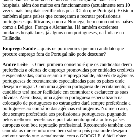
hospitais, além dos muitos em funcionamento (actualmente tem 10
vezes mais hospitais certificados pela JCI do que Portugal). Existem
também alguns países que começaram a recrutar profissionais
portugueses qualificados, como a Noruega, bem como outros países
como a Bélgica, França e Alemanha. Há também excelentes
unidades hospitalares, já alguns com portugueses, na Índia e na
Tailândia.
Emprego Saúde –
quais os pormenores que um candidato que
procure emprego fora de Portugal não pode descurar?
André Leite
– O meu primeiro conselho é que os candidatos deem
preferência a ofertas de emprego promovidas por entidades credíveis
e especializadas, como sejam o Emprego Saúde, através de agências
portuguesas de recrutamento especializadas para os países onde
desejam emigrar. Com uma agência portuguesa de recrutamento, o
candidato terá maior facilidade em comunicar e esclarecer as suas
dúvidas. Além disso, uma agência portuguesa especializada na
colocação de portugueses no estrangeiro dará sempre preferência a
portugueses ao contrário das agências estrangeiras. No meu caso,
dou sempre preferência aos profissionais portugueses, pugnando
pelos melhores benefícios e por tratamento igual a outros países
europeus com boa reputação profissional. Recomendo também aos
candidatos que se informem bem sobre o país para onde desejam
emigrar, sendo que, actualmente, com o GOOGLE, é fácil obter