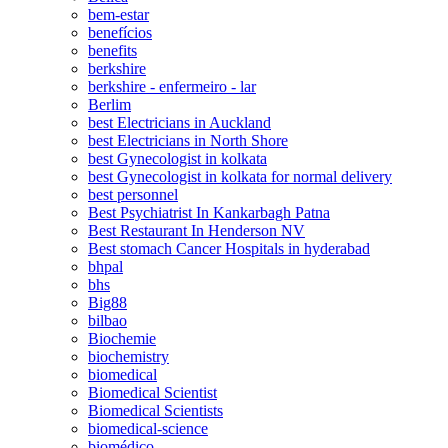
bem-estar
benefícios
benefits
berkshire
berkshire - enfermeiro - lar
Berlim
best Electricians in Auckland
best Electricians in North Shore
best Gynecologist in kolkata
best Gynecologist in kolkata for normal delivery
best personnel
Best Psychiatrist In Kankarbagh Patna
Best Restaurant In Henderson NV
Best stomach Cancer Hospitals in hyderabad
bhpal
bhs
Big88
bilbao
Biochemie
biochemistry
biomedical
Biomedical Scientist
Biomedical Scientists
biomedical-science
biomédico