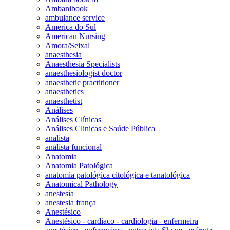
Ambanibook
ambulance service
America do Sul
American Nursing
Amora/Seixal
anaesthesia
Anaesthesia Specialists
anaesthesiologist doctor
anaesthetic practitioner
anaesthetics
anaesthetist
Análises
Análises Clínicas
Análises Clinicas e Saúde Pública
analista
analista funcional
Anatomia
Anatomia Patológica
anatomia patológica citológica e tanatológica
Anatomical Pathology
anestesia
anestesia frança
Anestésico
Anestésico - cardiaco - cardiologia - enfermeira