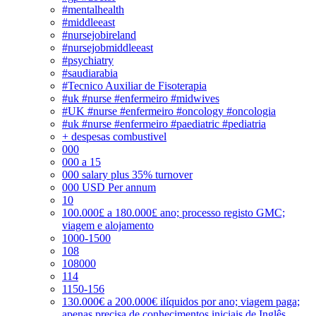
#mentalhealth
#middleeast
#nursejobireland
#nursejobmiddleeast
#psychiatry
#saudiarabia
#Tecnico Auxiliar de Fisoterapia
#uk #nurse #enfermeiro #midwives
#UK #nurse #enfermeiro #oncology #oncologia
#uk #nurse #enfermeiro #paediatric #pediatria
+ despesas combustivel
000
000 a 15
000 salary plus 35% turnover
000 USD Per annum
10
100.000£ a 180.000£ ano; processo registo GMC;
viagem e alojamento
1000-1500
108
108000
114
1150-156
130.000€ a 200.000€ ilíquidos por ano; viagem paga;
apenas precisa de conhecimentos iniciais de Inglês