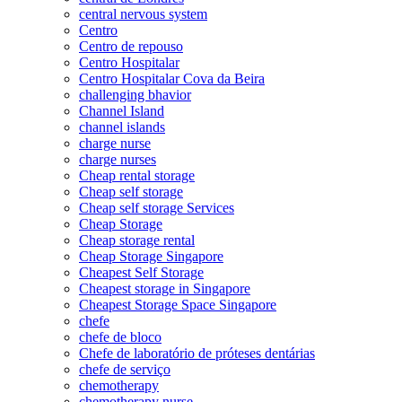
central nervous system
Centro
Centro de repouso
Centro Hospitalar
Centro Hospitalar Cova da Beira
challenging bhavior
Channel Island
channel islands
charge nurse
charge nurses
Cheap rental storage
Cheap self storage
Cheap self storage Services
Cheap Storage
Cheap storage rental
Cheap Storage Singapore
Cheapest Self Storage
Cheapest storage in Singapore
Cheapest Storage Space Singapore
chefe
chefe de bloco
Chefe de laboratório de próteses dentárias
chefe de serviço
chemotherapy
chemotherapy nurse