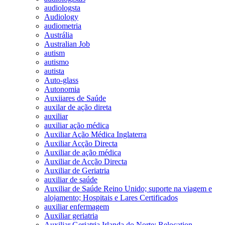
audiologsta
Audiology
audiometria
Austrália
Australian Job
autism
autismo
autista
Auto-glass
Autonomia
Auxiiares de Saúde
auxilar de ação direta
auxiliar
auxiliar ação médica
Auxiliar Ação Médica Inglaterra
Auxiliar Acção Directa
Auxiliar de ação médica
Auxiliar de Acção Directa
Auxiliar de Geriatria
auxiliar de saúde
Auxiliar de Saúde Reino Unido; suporte na viagem e
alojamento; Hospitais e Lares Certificados
auxiliar enfermagem
Auxiliar geriatria
Auxiliar Geriatria Irlanda do Norte; Relocation