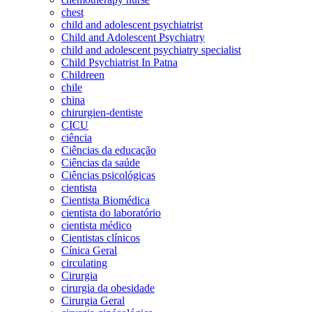
chest
child and adolescent psychiatrist
Child and Adolescent Psychiatry
child and adolescent psychiatry specialist
Child Psychiatrist In Patna
Childreen
chile
china
chirurgien-dentiste
CICU
ciência
Ciências da educação
Ciências da saúde
Ciências psicológicas
cientista
Cientista Biomédica
cientista do laboratório
cientista médico
Cientistas clínicos
Cínica Geral
circulating
Cirurgia
cirurgia da obesidade
Cirurgia Geral