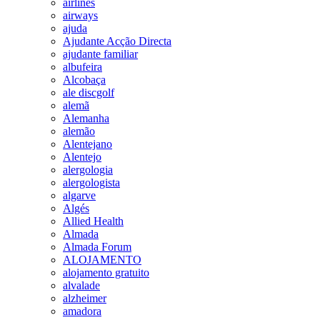
airlines
airways
ajuda
Ajudante Acção Directa
ajudante familiar
albufeira
Alcobaça
ale discgolf
alemã
Alemanha
alemão
Alentejano
Alentejo
alergologia
alergologista
algarve
Algés
Allied Health
Almada
Almada Forum
ALOJAMENTO
alojamento gratuito
alvalade
alzheimer
amadora