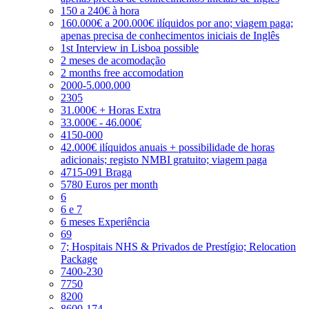
150 a 240€ à hora
160.000€ a 200.000€ ilíquidos por ano; viagem paga;
apenas precisa de conhecimentos iniciais de Inglês
1st Interview in Lisboa possible
2 meses de acomodação
2 months free accomodation
2000-5.000.000
2305
31.000€ + Horas Extra
33.000€ - 46.000€
4150-000
42.000€ ilíquidos anuais + possibilidade de horas
adicionais; registo NMBI gratuito; viagem paga
4715-091 Braga
5780 Euros per month
6
6 e 7
6 meses Experiência
69
7; Hospitais NHS & Privados de Prestígio; Relocation
Package
7400-230
7750
8200
8600-174