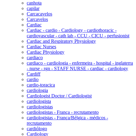
canhota
capilar
Carcacavelos
Carcavelos
Cardiac
Cardiac - cardio - Cardiology - cardiothoracic -
cardiovascular - cath lab - CCU - CICU - perfusionist
Cardiac and Respiratory Physiology
Cardiac Nurses
Cardiac Physiology
cardiaco
cardiaco - cardiologia - enfermeira - hospital - inglaterra
- nurse - rgn - STAFF NURSE - cardiac - cardiology
Cardiff
cardio
cardio-toracica
cardiologia
Cardiologist Doctor / Cardiologist
cardiologista
cardiologistas
cardiologistas - França - recrutamento
cardiologistas - França/Bélgica - médicos -
recrutamento
cardiólogo
Cardiology