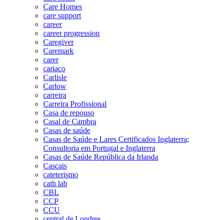
Care Homes
care support
career
career progression
Caregiver
Caremark
carer
cariaco
Carlisle
Carlow
carreira
Carreira Profissional
Casa de repouso
Casal de Cambra
Casas de saúde
Casas de Saúde e Lares Certificados Inglaterra;
Consultoria em Portugal e Inglaterra
Casas de Saúde República da Irlanda
Cascais
cateterismo
cath lab
CBL
CCP
CCU
central de Londres