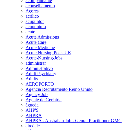
acompanhante
aconselhamento
Açores
acrilico
acupuntor
acupuntura
acute
Acute Admissions
Acute Care
Acute Medicine
Acute Nursing Posts UK
Acute-Nursing-Jobs
administrar
Administrativo
Adult Psychiatry
Adults
AEROPORTO
Agencia Recrutamento Reino Unido
Agency Job
Agente de Geriatria
águeda
AHP'S
AHPRA
AHPRA - Australian Job - Genral Practitioner GMC
airedale