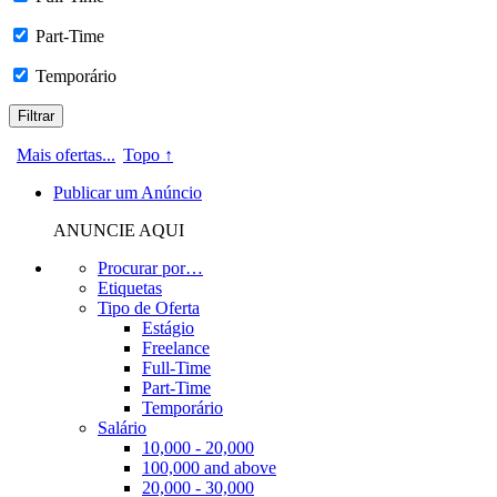
Part-Time
Temporário
Mais ofertas...
Topo ↑
Publicar um Anúncio
ANUNCIE AQUI
Procurar por…
Etiquetas
Tipo de Oferta
Estágio
Freelance
Full-Time
Part-Time
Temporário
Salário
10,000 - 20,000
100,000 and above
20,000 - 30,000