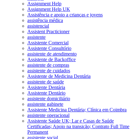
Assignment Help
Assignment Help UK
Assistência e apoio a crianças e jovens
assistência médica
assistencial
Assistent Practicioner
assistente
Assistente Comercial
Assistente Consultório
assistente de atendimento
Assistente de Backoffice
assistente de compras
assistente de cuidados
Assistente de Medicina Dentária
assistente de saúde
Assistente Dentária
Assistente Dentário
assistente domiciliário
assistente gabinete
Assistente Medicina Dentária; Clínica em Coimbra
assistente operacional
Assistente Saúde UK; Lar e Casas de Saúde
Certificadas; Apoio na transição; Contrato Full Time
Permanent
assistente social