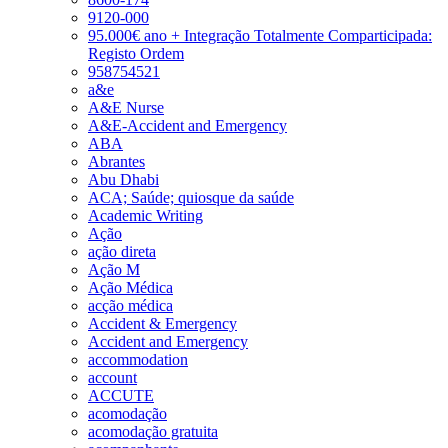
9120-000
95.000€ ano + Integração Totalmente Comparticipada:
Registo Ordem
958754521
a&e
A&E Nurse
A&E-Accident and Emergency
ABA
Abrantes
Abu Dhabi
ACA; Saúde; quiosque da saúde
Academic Writing
Ação
ação direta
Ação M
Ação Médica
acção médica
Accident & Emergency
Accident and Emergency
accommodation
account
ACCUTE
acomodação
acomodação gratuita