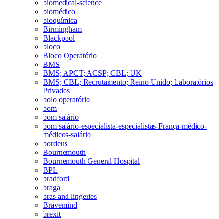
biomedical-science
biomédico
bioquímica
Birmingham
Blackpool
bloco
Bloco Operatório
BMS
BMS; APCT; ACSP; CBL; UK
BMS; CBL; Recrutamento; Reino Unido; Laboratórios
Privados
bolo operatório
bom
bom salário
bom salário-especialista-especialistas-França-médico-
médicos-salário
bordeus
Bournemouth
Bournemouth General Hospital
BPL
bradford
braga
bras and lingeries
Bravemind
brexit