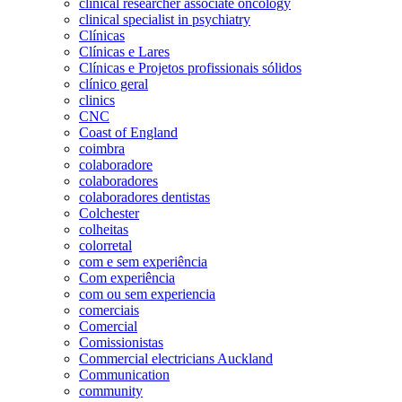
clinical researcher associate oncology
clinical specialist in psychiatry
Clínicas
Clínicas e Lares
Clínicas e Projetos profissionais sólidos
clínico geral
clinics
CNC
Coast of England
coimbra
colaboradore
colaboradores
colaboradores dentistas
Colchester
colheitas
colorretal
com e sem experiência
Com experiência
com ou sem experiencia
comerciais
Comercial
Comissionistas
Commercial electricians Auckland
Communication
community