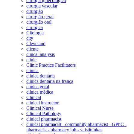
cirurgia ginécológica
cirurgia vascular
cirurgião
cirurgião geral
cirurgião oral
cirurgica
Citologia
city
Cleveland
cliente
clincal analysis
clinic
Clinic Practice Facilitators
clinica
clinica dentária
clinica dentaria na frança
clínica geral
clínica médica
Clinical
clinical instructor
Clinical Nurse
Clinical Pathology
clinical pharmacist
clinical pharmacist - community pharmacist - GPhC -
pharmacist - pharmacy job - vaistininkas