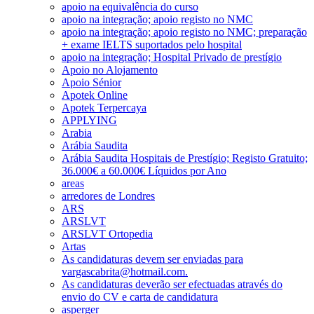
apoio na equivalência do curso
apoio na integração; apoio registo no NMC
apoio na integração; apoio registo no NMC; preparação
+ exame IELTS suportados pelo hospital
apoio na integração; Hospital Privado de prestígio
Apoio no Alojamento
Apoio Sénior
Apotek Online
Apotek Terpercaya
APPLYING
Arabia
Arábia Saudita
Arábia Saudita Hospitais de Prestígio; Registo Gratuito;
36.000€ a 60.000€ Líquidos por Ano
areas
arredores de Londres
ARS
ARSLVT
ARSLVT Ortopedia
Artas
As candidaturas devem ser enviadas para
vargascabrita@hotmail.com.
As candidaturas deverão ser efectuadas através do
envio do CV e carta de candidatura
asperger