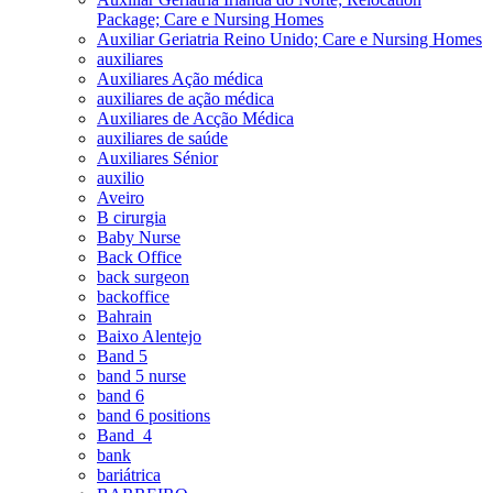
Package; Care e Nursing Homes
Auxiliar Geriatria Reino Unido; Care e Nursing Homes
auxiliares
Auxiliares Ação médica
auxiliares de ação médica
Auxiliares de Acção Médica
auxiliares de saúde
Auxiliares Sénior
auxilio
Aveiro
B cirurgia
Baby Nurse
Back Office
back surgeon
backoffice
Bahrain
Baixo Alentejo
Band 5
band 5 nurse
band 6
band 6 positions
Band_4
bank
bariátrica