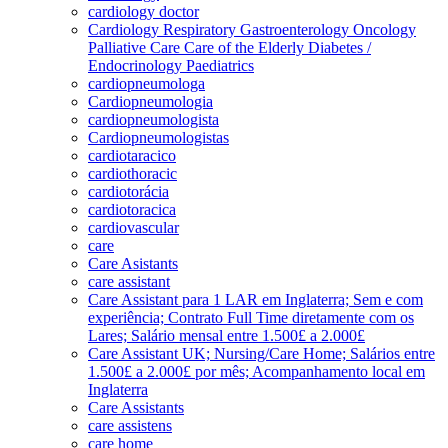
cardiology doctor
Cardiology Respiratory Gastroenterology Oncology
Palliative Care Care of the Elderly Diabetes /
Endocrinology Paediatrics
cardiopneumologa
Cardiopneumologia
cardiopneumologista
Cardiopneumologistas
cardiotaracico
cardiothoracic
cardiotorácia
cardiotoracica
cardiovascular
care
Care Asistants
care assistant
Care Assistant para 1 LAR em Inglaterra; Sem e com
experiência; Contrato Full Time diretamente com os
Lares; Salário mensal entre 1.500£ a 2.000£
Care Assistant UK; Nursing/Care Home; Salários entre
1.500£ a 2.000£ por mês; Acompanhamento local em
Inglaterra
Care Assistants
care assistens
care home