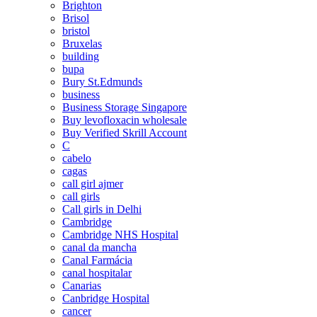
Brighton
Brisol
bristol
Bruxelas
building
bupa
Bury St.Edmunds
business
Business Storage Singapore
Buy levofloxacin wholesale
Buy Verified Skrill Account
C
cabelo
cagas
call girl ajmer
call girls
Call girls in Delhi
Cambridge
Cambridge NHS Hospital
canal da mancha
Canal Farmácia
canal hospitalar
Canarias
Canbridge Hospital
cancer