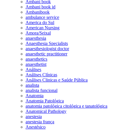
Ambani book
Ambani book id
Ambanibook
ambulance service
America do Sul
American Nursing
Amora/Seixal
anaesthesia
Anaesthesia Specialists
anaesthesiologist doctor
anaesthetic practitioner
anaesthetics
anaesthetist
Análises
Análises Clínicas
Análises Clinicas e Saúde Pública
analista
analista funcional
Anatomia
Anatomia Patológica
anatomia patológica citológica e tanatológica
Anatomical Pathology
anestesia
anestesia frança
Anestésico