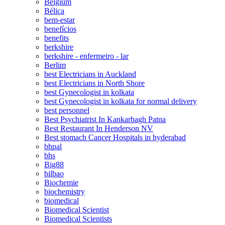
Belgium
Bélica
bem-estar
benefícios
benefits
berkshire
berkshire - enfermeiro - lar
Berlim
best Electricians in Auckland
best Electricians in North Shore
best Gynecologist in kolkata
best Gynecologist in kolkata for normal delivery
best personnel
Best Psychiatrist In Kankarbagh Patna
Best Restaurant In Henderson NV
Best stomach Cancer Hospitals in hyderabad
bhpal
bhs
Big88
bilbao
Biochemie
biochemistry
biomedical
Biomedical Scientist
Biomedical Scientists