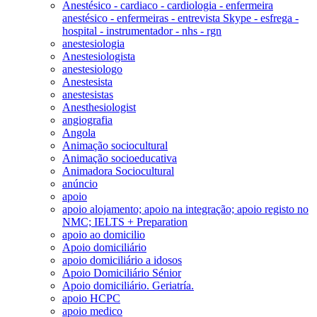
Anestésico - cardiaco - cardiologia - enfermeira
anestésico - enfermeiras - entrevista Skype - esfrega -
hospital - instrumentador - nhs - rgn
anestesiologia
Anestesiologista
anestesiologo
Anestesista
anestesistas
Anesthesiologist
angiografia
Angola
Animação sociocultural
Animação socioeducativa
Animadora Sociocultural
anúncio
apoio
apoio alojamento; apoio na integração; apoio registo no
NMC; IELTS + Preparation
apoio ao domicilio
Apoio domiciliário
apoio domiciliário a idosos
Apoio Domiciliário Sénior
Apoio domiciliário. Geriatría.
apoio HCPC
apoio medico