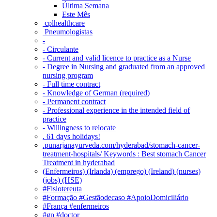
Última Semana
Este Mês
‎ cplhealthcare‬
Pneumologistas
-
- Circulante
- Current and valid licence to practice as a Nurse
- Degree in Nursing and graduated from an approved
nursing program
- Full time contract
- Knowledge of German (required)
- Permanent contract
- Professional experience in the intended field of
practice
- Willingness to relocate
. 61 days holidays!
.punarjanayurveda.com/hyderabad/stomach-cancer-
treatment-hospitals/ Keywords : Best stomach Cancer
Treatment in hyderabad
(Enfermeiros) (Irlanda) (emprego) (Ireland) (nurses)
(jobs) (HSE)
#Fisiotereuta
#Formação #Gestãodecaso #ApoioDomiciliário
#França #enfermeiros
#gp #doctor