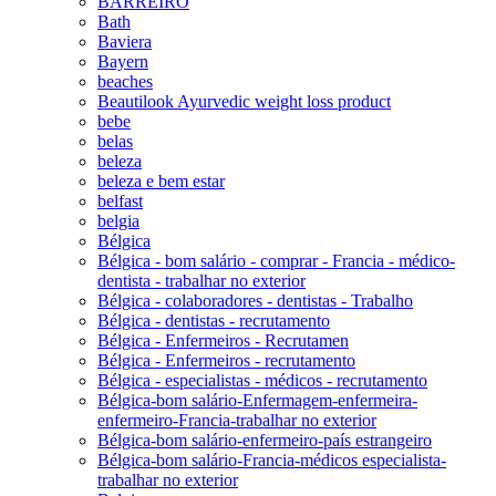
BARREIRO
Bath
Baviera
Bayern
beaches
Beautilook Ayurvedic weight loss product
bebe
belas
beleza
beleza e bem estar
belfast
belgia
Bélgica
Bélgica - bom salário - comprar - Francia - médico-
dentista - trabalhar no exterior
Bélgica - colaboradores - dentistas - Trabalho
Bélgica - dentistas - recrutamento
Bélgica - Enfermeiros - Recrutamen
Bélgica - Enfermeiros - recrutamento
Bélgica - especialistas - médicos - recrutamento
Bélgica-bom salário-Enfermagem-enfermeira-
enfermeiro-Francia-trabalhar no exterior
Bélgica-bom salário-enfermeiro-país estrangeiro
Bélgica-bom salário-Francia-médicos especialista-
trabalhar no exterior